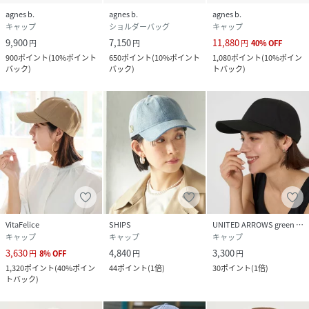
agnes b.
agnes b.
agnes b.
キャップ
ショルダーバッグ
キャップ
9,900
7,150
11,880
円
円
円
40
%
OFF
900
ポイント
(
10%ポイント
650
ポイント
(
10%ポイント
1,080
ポイント
(
10%ポイン
バック
)
バック
)
トバック
)
VitaFelice
SHIPS
UNITED ARROWS green label relaxing
キャップ
キャップ
キャップ
3,630
4,840
3,300
円
8
%
OFF
円
円
1,320
ポイント
(
40%ポイン
44
ポイント
(
1倍
)
30
ポイント
(
1倍
)
トバック
)