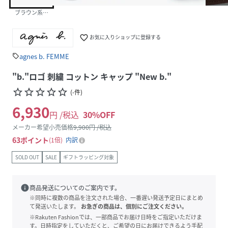
ブラウン系その他
favorite_border
お気に入りショップに登録する
agnes b. FEMME
sell
"b."ロゴ 刺繍 コットン キャップ "New b."
star_border
star_border
star_border
star_border
star_border
(
-
件
)
6,930
円 /税込
30
%OFF
メーカー希望小売価格
9,900
円 /税込
63
ポイント
1倍
内訳
SOLD OUT
SALE
ギフトラッピング対象
info
商品発送についてのご案内です。
※同時に複数の商品を注文された場合、一番遅い発送予定日にまとめ
て発送いたします。
お急ぎの商品は、個別にご注文ください。
※Rakuten Fashionでは、一部商品でお届け日時をご指定いただけま
す。日時指定をしていただくと、ご希望の日にお届けできるよう手配