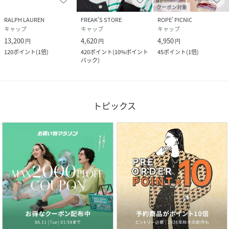
クーポン対象
RALPH LAUREN
FREAK’S STORE
ROPE' PICNIC
キャップ
キャップ
キャップ
13,200
4,620
4,950
円
円
円
120
ポイント
(
1倍
)
420
ポイント
(
10%ポイント
45
ポイント
(
1倍
)
バック
)
トピックス