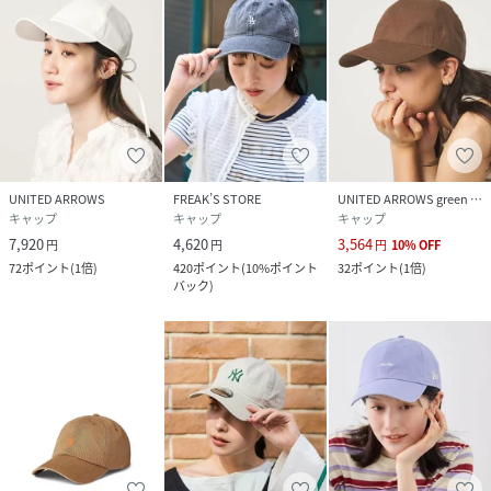
UNITED ARROWS
FREAK’S STORE
UNITED ARROWS green label relaxing
キャップ
キャップ
キャップ
7,920
4,620
3,564
円
円
円
10
%
OFF
72
ポイント
(
1倍
)
420
ポイント
(
10%ポイント
32
ポイント
(
1倍
)
バック
)