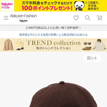
menu
home
search
favorite_border
shopping_cart
lock_outline
メニュー
トップ
検索
お気に入り
カート
ログイン
3,980円(税込)以上のお買い物で送料無料！
熊本県を中心とする地震の影響による配送遅延のお知らせ
1
/
6