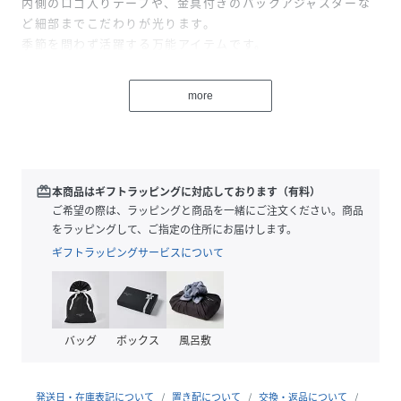
内側のロゴ入りテープや、金具付きのバックアジャスターな
ど細部までこだわりが光ります。
季節を問わず活躍する万能アイテムです。
コーディネートに程よい抜け感をプラスしてくれる一点。
more
-ステッチ入りのしっかりとしたつば
-ベンチレーションアイレット
-トップボタン付き
-バックはクリップで調整可能
redeem
本商品はギフトラッピングに対応しております（有料）
※商品にアテンションカードや品質表示タグが付属している
ご希望の際は、ラッピングと商品を一緒にご注文ください。商品
場合、必ずご確認の上、お取り扱いください。
をラッピングして、ご指定の住所にお届けします。
ギフトラッピングサービスについて
性別タイプ
ユニセックス
原産国
ベトナム
バッグ
ボックス
風呂敷
素材
綿100%
サイズ
FREE
発送日・在庫表記について
置き配について
交換・返品について