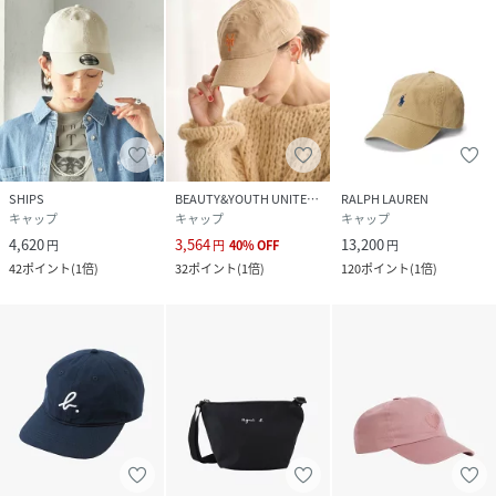
SHIPS
BEAUTY&YOUTH UNITED ARROWS
RALPH LAUREN
キャップ
キャップ
キャップ
4,620
3,564
13,200
円
円
40
%
OFF
円
42
ポイント
(
1倍
)
32
ポイント
(
1倍
)
120
ポイント
(
1倍
)