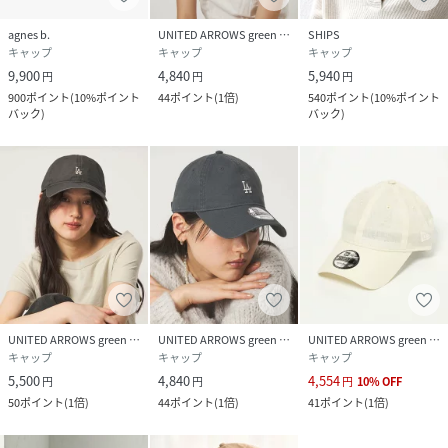
agnes b.
UNITED ARROWS green label relaxing
SHIPS
キャップ
キャップ
キャップ
9,900
4,840
5,940
円
円
円
900
ポイント
(
10%ポイント
44
ポイント
(
1倍
)
540
ポイント
(
10%ポイント
バック
)
バック
)
UNITED ARROWS green label relaxing
UNITED ARROWS green label relaxing
UNITED ARROWS green label relaxing
キャップ
キャップ
キャップ
5,500
4,840
4,554
円
円
円
10
%
OFF
50
ポイント
(
1倍
)
44
ポイント
(
1倍
)
41
ポイント
(
1倍
)