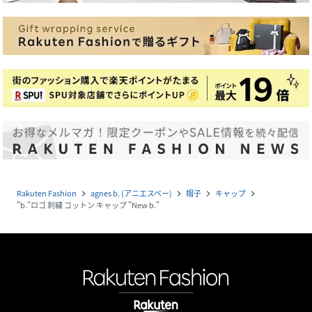
Rakuten Fashion
agnes b. (アニエスベー)
帽子
キャップ
navigate_next
navigate_next
navigate_next
navigate_next
"b."ロゴ 刺繍 コットン キャップ "New b."