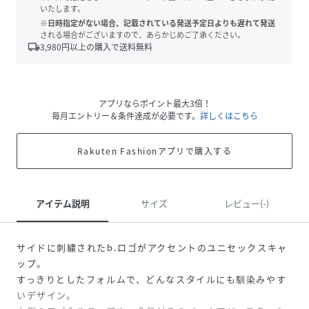
いたします。
※日時指定がない場合、記載されている発送予定日よりも遅れて発送
される場合がございますので、あらかじめご了承ください。
local_shipping
3,980
円以上の購入で送料無料
アプリならポイント最大3倍！
毎月エントリー＆条件達成が必要です。
詳しくはこちら
Rakuten Fashionアプリで購入する
アイテム説明
サイズ
レビュー(-)
サイドに刺繍されたb.ロゴがアクセントのユニセックスキャ
ップ。
すっきりとしたフォルムで、どんなスタイルにも馴染みやす
いデザイン。