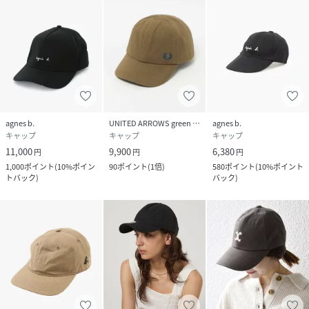
agnes b.
UNITED ARROWS green label relaxing
agnes b.
キャップ
キャップ
キャップ
11,000
9,900
6,380
円
円
円
1,000
ポイント
(
10%ポイン
90
ポイント
(
1倍
)
580
ポイント
(
10%ポイント
トバック
)
バック
)