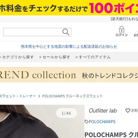
[楽天銀行]もれ
熊本県を中心とする地震の影響による配送遅延のお知らせ
カテゴリから探す
セールから探す
すべてのアイテム
スウェット・トレーナー
POLOCHAMPS クルーネックスウェット
navigate_next
favorite_border
お気
1
/
46
POLOCHAMPS
sell
POLOCHAMPS