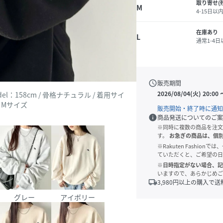
取り寄せ(
M
4-15日以
在庫あり
L
通常1-4
schedule
販売期間
2026/08/04(火) 20:00
del：158cm / 骨格ナチュラル / 着用サイ
：Mサイズ
販売開始・終了時に通知
info
商品発送についてのご案
※同時に複数の商品を注文
す。
お急ぎの商品は、個
※Rakuten Fashi
ていただくと、ご希望の日
※日時指定がない場合、記
いますので、あらかじめご
local_shipping
3,980
円以上の購入で送
グレー
アイボリー