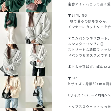
定番アイテムとして長く愛
▼STYLING
1枚で着るのはもちろん、
インナーにカットソーを
デニムパンツやスカート
ルなスタイリングに◎
ストリートな韓国ファッ
ドパンツもオススメです
ボトムを選ばず、幅広い
▼SIZE
Mサイズ：身幅59cm×肩幅
Lサイズ：62cm×肩幅57
トップススウェットゆっ