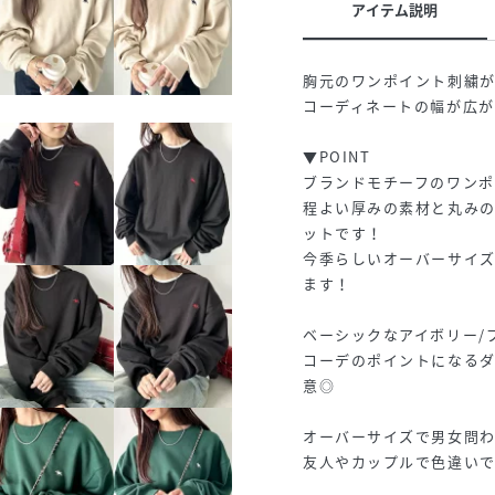
アイテム説明
胸元のワンポイント刺繍
コーディネートの幅が広が
▼POINT
ブランドモチーフのワン
程よい厚みの素材と丸み
ットです！
今季らしいオーバーサイ
ます！
ベーシックなアイボリー/
コーデのポイントになるダ
意◎
オーバーサイズで男女問わ
友人やカップルで色違い