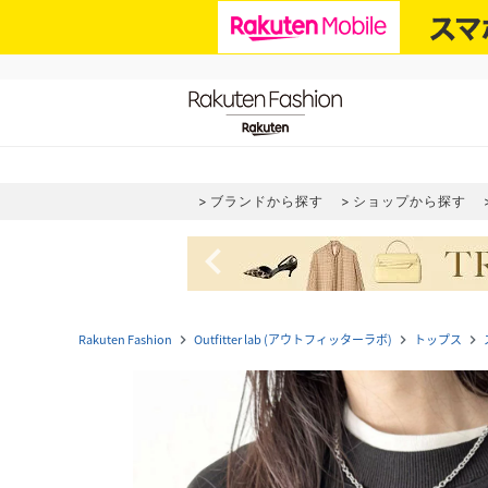
ブランドから探す
ショップから探す
navigate_before
Rakuten Fashion
Outfitter lab (アウトフィッターラボ)
トップス
navigate_next
navigate_next
navigate_next