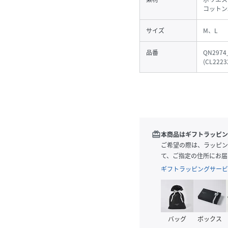
コットン
サイズ
M、L
品番
QN2974
(
CL2223
redeem
本商品はギフトラッピン
ご希望の際は、ラッピン
て、ご指定の住所にお届
ギフトラッピングサービ
バッグ
ボックス