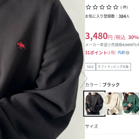
star_border
star_border
star_border
star_border
star_border
(
-
件
)
384
お気に入り登録数：
人
3,480
円 /税込
30
%
メーカー希望小売価格
4,989
円 
31
ポイント
1倍
内訳
SALE
ギフトラッピング対象
カラー：
ブラック
サイズ