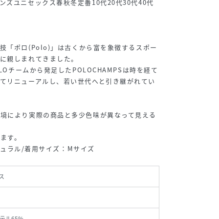
ズユニセックス春秋冬定番10代20代30代40代
技「ポロ(Polo)」は古くから富を象徴するスポー
々に親しまれてきました。
OLOチームから発足したPOLOCHAMPSは時を経て
てリニューアルし、若い世代へと引き継がれてい
環境により実際の商品と多少色味が異なって見える
ます。
ナチュラル/着用サイズ：Mサイズ
ス
テル65%