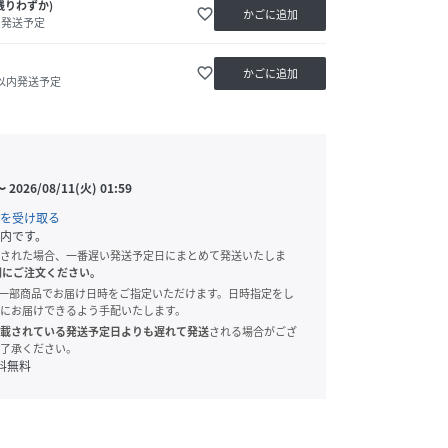
残りわずか)
favorite_border
かごに追加
内発送予定
favorite_border
かごに追加
日以内発送予定
〜
2026/08/11(火) 01:59
を受け取る
内です。
された場合、一番遅い発送予定日にまとめて発送いたしま
別にご注文ください。
onでは、一部商品でお届け日時をご指定いただけます。日時指定をし
にお届けできるよう手配いたします。
載されている発送予定日よりも遅れて発送
される場合がござ
了承ください。
料無料