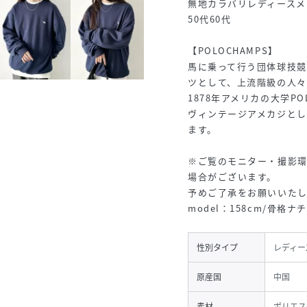
無地カラバリレディースメン
50代60代
【POLOCHAMPS】
馬に乗って行う団体球技競
ツとして、上流階級の人
1878年アメリカの大学P
ヴィンテージアメカジとし
ます。
※ご覧のモニター・撮影
場合がございます。
予めご了承をお願いいたし
model：158cm/骨格
性別タイプ
レディー
原産国
中国
素材
ポリエス