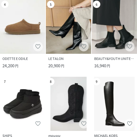
4
5
6
ODETTE E ODILE
LE TALON
BEAUTY&YOUTH UNITED ARROWS
24,200
20,900
16,940
円
円
円
7
8
9
SHIPS
moussy
MICHAEL KORS