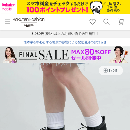
menu
home
search
favorite_border
shopping_cart
lock_outline
メニュー
トップ
検索
お気に入り
カート
ログイン
3,980円(税込)以上のお買い物で送料無料！
熊本県を中心とする地震の影響による配送遅延のお知らせ
1
/
25