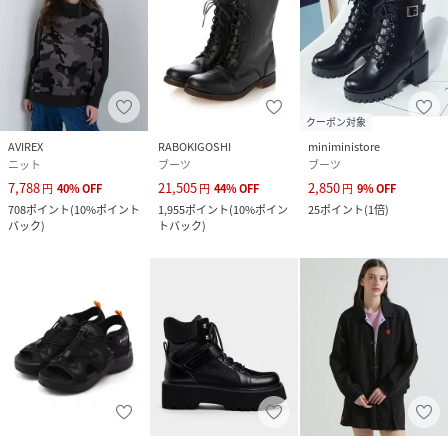
クーポン対象
AVIREX
RABOKIGOSHI
miniministore
ニット
ブーツ
ブーツ
7,788
21,505
2,850
円
40
%
OFF
円
44
%
OFF
円
9
%
OFF
708
ポイント
(
10%ポイント
1,955
ポイント
(
10%ポイン
25
ポイント
(
1倍
)
バック
)
トバック
)