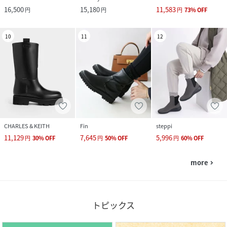
16,500
15,180
11,583
円
円
円
73
%
OFF
10
11
12
CHARLES & KEITH
Fin
steppi
11,129
7,645
5,996
円
30
%
OFF
円
50
%
OFF
円
60
%
OFF
more
navigate_next
トピックス