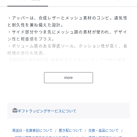
・アッパーは、合成レザーとメッシュ素材のコンビ。通気性
と耐久性を兼ね備えた設計。
・サイド部分やつま先にメッシュ調の素材が使われ、デザイ
ン性と軽量感をプラス。
・ボリューム感のある厚底ソール。クッション性が高く、長
時間の歩行も快適。
【AVIREX WOMAN】本格的なミリタリーウェアが持つ機能
性とデザインをレディースカジュアルに投影したライン。個
性的かつ時代性のあるレディースブランドとして聡明、自
more
由、好奇心、凛として快活な働く大人の女性へ向けたレディ
スカジュアルを提案しています。
性別タイプ
レディース
redeem
ギフトラッピングサービスについて
原産国
中国製
発送日・在庫表記について
置き配について
交換・返品について
素材
(甲部)合成繊維 人工皮革