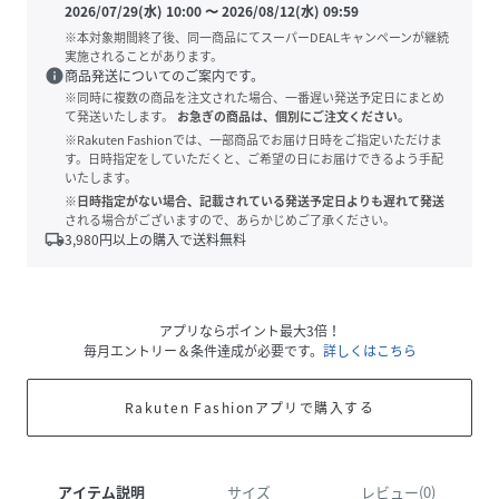
2026/07/29(水) 10:00
〜
2026/08/12(水) 09:59
※本対象期間終了後、同一商品にてスーパーDEALキャンペーンが継続
実施されることがあります。
info
商品発送についてのご案内です。
※同時に複数の商品を注文された場合、一番遅い発送予定日にまとめ
て発送いたします。
お急ぎの商品は、個別にご注文ください。
※Rakuten Fashionでは、一部商品でお届け日時をご指定いただけま
す。日時指定をしていただくと、ご希望の日にお届けできるよう手配
いたします。
※日時指定がない場合、記載されている発送予定日よりも遅れて発送
される場合がございますので、あらかじめご了承ください。
local_shipping
3,980
円以上の購入で送料無料
アプリならポイント最大3倍！
毎月エントリー＆条件達成が必要です。
詳しくはこちら
Rakuten Fashionアプリで購入する
アイテム説明
サイズ
レビュー(0)