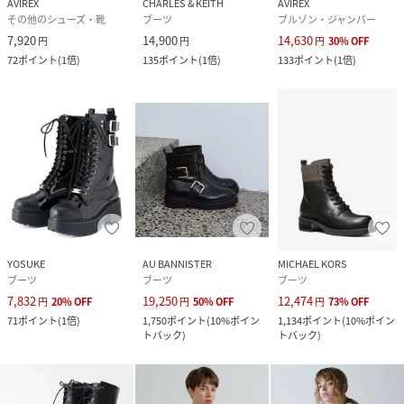
AVIREX
CHARLES & KEITH
AVIREX
その他のシューズ・靴
ブーツ
ブルゾン・ジャンパー
7,920
14,900
14,630
円
円
円
30
%
OFF
72
ポイント
(
1倍
)
135
ポイント
(
1倍
)
133
ポイント
(
1倍
)
YOSUKE
AU BANNISTER
MICHAEL KORS
ブーツ
ブーツ
ブーツ
7,832
19,250
12,474
円
20
%
OFF
円
50
%
OFF
円
73
%
OFF
71
ポイント
(
1倍
)
1,750
ポイント
(
10%ポイン
1,134
ポイント
(
10%ポイン
トバック
)
トバック
)