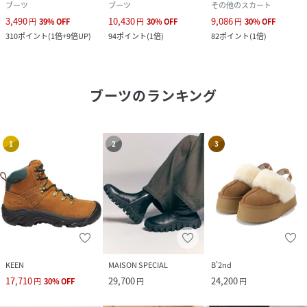
ブーツ
ブーツ
その他のスカート
3,490
10,430
9,086
円
39
%
OFF
円
30
%
OFF
円
30
%
OFF
310
ポイント
(
1倍+9倍UP
)
94
ポイント
(
1倍
)
82
ポイント
(
1倍
)
ブーツ
のランキング
1
2
3
KEEN
MAISON SPECIAL
B'2nd
17,710
29,700
24,200
円
30
%
OFF
円
円