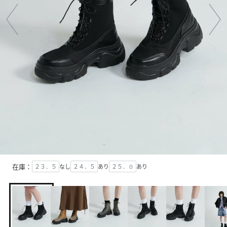
在庫：
２３．５
なし
２４．５
あり
２５．０
あり