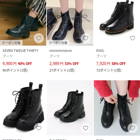
クーポン対象
クーポン対象
SEVEN TWELVE THIRTY
miniministore
EVOL
ブーツ
ブーツ
ブーツ
9,900
2,989
7,920
円
40
%
OFF
円
53
%
OFF
円
58
%
OFF
90
ポイント
(
1倍
)
27
ポイント
(
1倍
)
72
ポイント
(
1倍
)