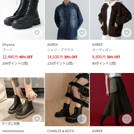
Dhyana.
AVIREX
AVIREX
ブーツ
シャツ・ブラウス
カーディガン
22,440
14,630
8,800
円
40
%
OFF
円
30
%
OFF
円
50
%
OFF
204
ポイント
(
1倍
)
133
ポイント
(
1倍
)
80
ポイント
(
1倍
)
クーポン対象
miniministore
CHARLES & KEITH
AVIREX