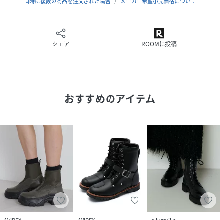
(底材の種類)合成底
同時に複数の商品を注文された場合
メーカー希望小売価格について
サイズ
２３．５、２４．５、２５．０
品番
QM8566_783
シェア
ROOMに投稿
(
783-5291701-010-55 QM8566
)
おすすめのアイテム
AVIREX
AVIREX
allureville