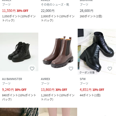
ブーツ
その他のシューズ・靴
ブーツ
11,550
22,000
28,600
円
30
%
OFF
円
円
1,050
ポイント
(
10%ポイン
2,000
ポイント
(
10%ポイン
260
ポイント
(
1倍
)
トバック
)
トバック
)
クーポン対象
AU BANNISTER
AVIREX
SFW
ブーツ
ブーツ
ブーツ
9,240
13,860
4,851
円
30
%
OFF
円
30
%
OFF
円
10
%
OFF
840
ポイント
(
10%ポイント
1,260
ポイント
(
10%ポイン
44
ポイント
(
1倍
)
バック
)
トバック
)