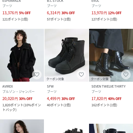
ESPERANZA
B.C STOCK
EVOL
ブーツ
ブーツ
ブーツ
13,376
6,314
13,970
円
5
%
OFF
円
30
%
OFF
円
12
%
OFF
121
ポイント
(
1倍
)
57
ポイント
(
1倍
)
127
ポイント
(
1倍
)
クーポン対象
クーポン対象
AVIREX
SFW
SEVEN TWELVE THIRTY
ブルゾン・ジャンパー
ブーツ
ブーツ
20,020
4,499
17,820
円
30
%
OFF
円
30
%
OFF
円
40
%
OFF
1,820
ポイント
(
10%ポイン
40
ポイント
(
1倍
)
162
ポイント
(
1倍
)
トバック
)