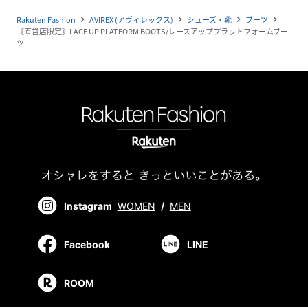
Rakuten Fashion
AVIREX (アヴィレックス)
シューズ・靴
ブーツ
navigate_next
navigate_next
navigate_next
navigate_next
《直営店限定》LACE UP PLATFORM BOOTS/レースアッププラットフォームブー
ツ
Instagram
WOMEN
/
MEN
Facebook
LINE
ROOM