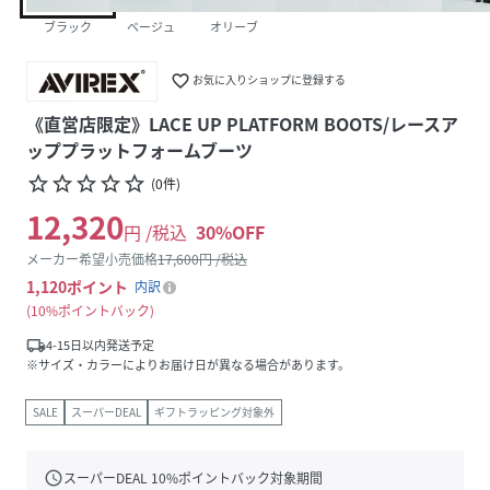
ブラック
ベージュ
オリーブ
favorite_border
お気に入りショップに登録する
《直営店限定》LACE UP PLATFORM BOOTS/レースア
ッププラットフォームブーツ
star_border
star_border
star_border
star_border
star_border
(
0
件
)
12,320
円 /税込
30
%OFF
メーカー希望小売価格
17,600
円 /税込
1,120
ポイント
内訳
10%ポイントバック
local_shipping
4-15日以内発送予定
※サイズ・カラーによりお届け日が異なる場合があります。
SALE
スーパーDEAL
ギフトラッピング対象外
schedule
スーパーDEAL
10
%ポイントバック対象期間