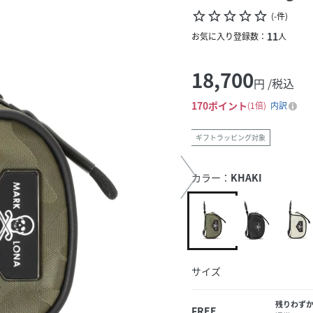
star_border
star_border
star_border
star_border
star_border
(
-
件
)
11
お気に入り登録数：
人
18,700
円 /税込
170
ポイント
1倍
内訳
ギフトラッピング対象
カラー：
KHAKI
サイズ
残りわず
FREE