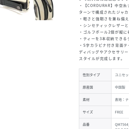
・【CORDURAR】中
ターンで構成されたジャカ
・軽さと強靭さを兼ね備
・シンセティックレザー
・ゴルフボール2個が縦に
・ティーを3本収納できる
・S字カラビナ付き背面テ
ディバッグやアクセサリー
スタイルが完成します。
性別タイプ
ユニセッ
原産国
中国製
素材
表地：ナ
サイズ
FREE
品番
QM7564