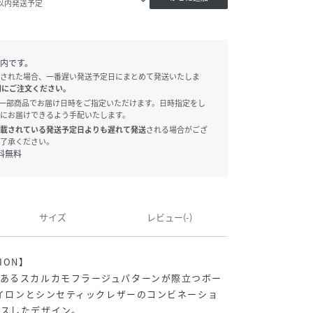
日以内発送予定
内です。
された場合、一番遅い発送予定日にまとめて発送いたしま
別にご注文ください。
onでは、一部商品でお届け日時をご指定いただけます。日時指定をし
にお届けできるよう手配いたします。
載されている発送予定日よりも遅れて発送
される場合がござ
了承ください。
料無料
サイズ
レビュー(-)
TION】
あるスカルカモフラージュパターンが際立つボー
Rナイロンとシンセティックレザーのコンビネーショ
ラスしたデザイン。