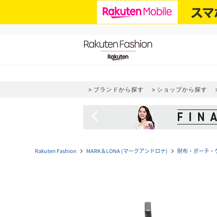
ブランドから探す
ショップから探す
navigate_before
Rakuten Fashion
MARK＆LONA (マークアンドロナ)
財布・ポーチ・
navigate_next
navigate_next