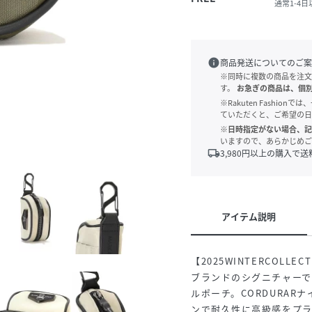
通常1-4
info
商品発送についてのご案
※同時に複数の商品を注文
す。
お急ぎの商品は、個
※Rakuten Fashi
ていただくと、ご希望の日
※日時指定がない場合、記
いますので、あらかじめご
local_shipping
3,980
円以上の購入で送
アイテム説明
【2025WINTERCOLLEC
ブランドのシグニチャーで
ルポーチ。CORDURA
ンで耐久性に高級感をプ