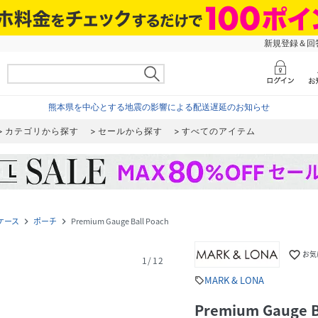
新規登録＆回答
熊本県を中心とする地震の影響による配送遅延のお知らせ
カテゴリから探す
セールから探す
すべてのアイテム
ケース
ポーチ
Premium Gauge Ball Poach
navigate_next
navigate_next
favorite_border
お気
1
/
12
MARK & LONA
sell
Premium Gauge B