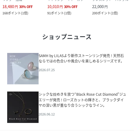
18,480
10,010
22,000
円
30
%
OFF
円
30
%
OFF
円
168
ポイント
(
1倍
)
91
ポイント
(
1倍
)
200
ポイント
(
1倍
)
ショップニュース
SAMH by LILASより新作ストーンリング発売 ! 天然石
ならではの色合いや風合いを楽しめるシリーズです。
2026.07.25
シックな煌めきを放つ“Black Rose Cut Diamond”ジュ
エリーが発売 ! ローズカットの輝きと、ブラックダイ
ヤの深い黒が重なり合うシックなライン。
2026.06.12