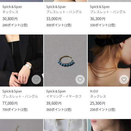
Spick & Span
Spick & Span
Spick & Span
品番
QM4492_25112202302070
ネックレス
ブレスレット・バングル
ブレスレット・バングル
(
25112202302070-090-009 QM4492
)
30,800
33,000
36,300
円
円
円
280
ポイント
(
1倍
)
300
ポイント
(
1倍
)
330
ポイント
(
1倍
)
Spick & Span
Spick & Span
H.O.V
ブレスレット・バングル
イヤリング・イヤーカフ
ネックレス
77,000
39,600
25,300
円
円
円
700
ポイント
(
1倍
)
360
ポイント
(
1倍
)
230
ポイント
(
1倍
)