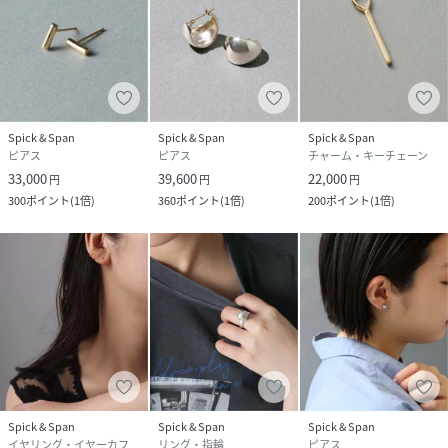
Spick & Span
Spick & Span
Spick & Span
ピアス
ピアス
チャーム・キーチェーン
33,000
39,600
22,000
円
円
円
300
ポイント
(
1倍
)
360
ポイント
(
1倍
)
200
ポイント
(
1倍
)
Spick & Span
Spick & Span
Spick & Span
イヤリング・イヤーカフ
リング・指輪
ピアス