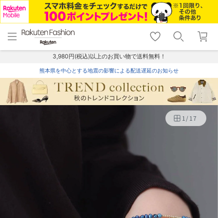
menu
home
search
favorite_border
shopping_cart
lock_outline
メニュー
トップ
検索
お気に入り
カート
ログイン
3,980円(税込)以上のお買い物で送料無料！
熊本県を中心とする地震の影響による配送遅延のお知らせ
1
/
17