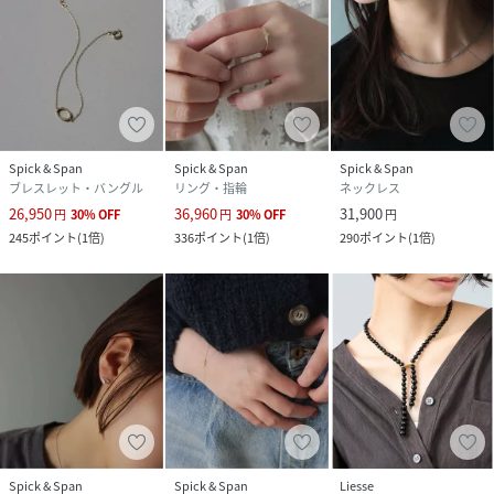
Spick & Span
Spick & Span
Spick & Span
ブレスレット・バングル
リング・指輪
ネックレス
26,950
36,960
31,900
円
30
%
OFF
円
30
%
OFF
円
245
ポイント
(
1倍
)
336
ポイント
(
1倍
)
290
ポイント
(
1倍
)
Spick & Span
Spick & Span
Liesse