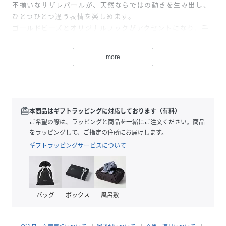
不揃いなサザレパールが、天然ならではの動きを生み出し、
ひとつひとつ違う表情を楽しめます。
ゴールドビーズとオリジナルフックがアクセントになり、手
元にほどよい華やかさをプラス。
素材の美しさが際立つジュエリーです。
more
●同シリーズでこちらもご用意しております。
25110202301070ﾐﾗｰﾎﾞｰﾙ*ｻｻﾞﾚｲﾝﾃﾞｨｺﾞﾊﾟｰﾙﾈｯｸﾚｽK10
－Lilasのアイテムをご愛用いただくにあたって－
redeem
本商品はギフトラッピングに対応しております（有料）
・ジュエリーは繊細です。衝撃や摩擦・引っかかりにはお気
ご希望の際は、ラッピングと商品を一緒にご注文ください。商品
をつけください。
をラッピングして、ご指定の住所にお届けします。
・スポーツや入浴・炊事・就寝時には着用をお避けくださ
ギフトラッピングサービスについて
い。
・極端に高温な場所や寒冷地では火傷や凍傷の原因になる恐
れがありますので着用を避けてください。
・ご使用中かゆみやかぶれを感じた際は着用を中止し、専門
バッグ
ボックス
風呂敷
医にご相談ください。
・化粧品・洗剤・温泉・海水・薬剤等で色落ちや変質・変色
することがあります。