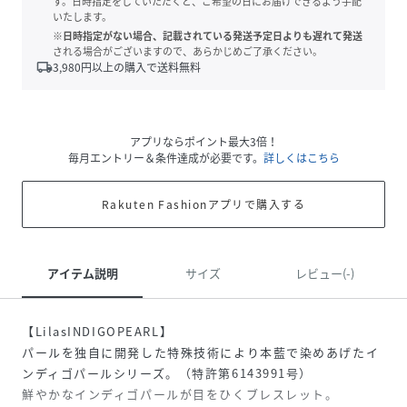
す。日時指定をしていただくと、ご希望の日にお届けできるよう手配
いたします。
※日時指定がない場合、記載されている発送予定日よりも遅れて発送
される場合がございますので、あらかじめご了承ください。
local_shipping
3,980
円以上の購入で送料無料
アプリならポイント最大3倍！
毎月エントリー＆条件達成が必要です。
詳しくはこちら
Rakuten Fashionアプリで購入する
アイテム説明
サイズ
レビュー(-)
【LilasINDIGOPEARL】
パールを独自に開発した特殊技術により本藍で染めあげたイ
ンディゴパールシリーズ。（特許第6143991号）
鮮やかなインディゴパールが目をひくブレスレット。