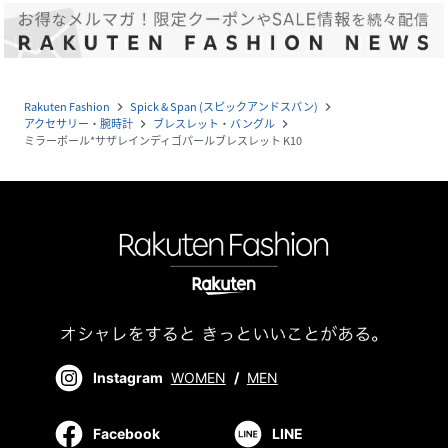
Rakuten Fashion
Spick & Span (スピックアンドスパン)
navigate_next
navigate_next
アクセサリー・腕時計
ブレスレット・バングル
navigate_next
navigate_next
ミラーボール*サザレインディゴパールブレスレット K10
Instagram
WOMEN
/
MEN
Facebook
LINE