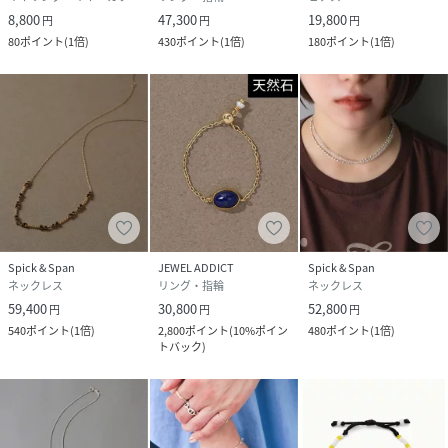
8,800
47,300
19,800
円
円
円
80
ポイント
(
1倍
)
430
ポイント
(
1倍
)
180
ポイント
(
1倍
)
Spick & Span
JEWEL ADDICT
Spick & Span
ネックレス
リング・指輪
ネックレス
59,400
30,800
52,800
円
円
円
540
ポイント
(
1倍
)
2,800
ポイント
(
10%ポイン
480
ポイント
(
1倍
)
トバック
)