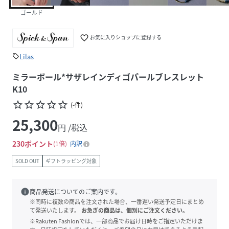
ゴールド
favorite_border
お気に入りショップに登録する
Lilas
sell
ミラーボール*サザレインディゴパールブレスレット
K10
star_border
star_border
star_border
star_border
star_border
(
-
件
)
25,300
円 /税込
230
ポイント
1倍
内訳
SOLD OUT
ギフトラッピング対象
info
商品発送についてのご案内です。
※同時に複数の商品を注文された場合、一番遅い発送予定日にまとめ
て発送いたします。
お急ぎの商品は、個別にご注文ください。
※Rakuten Fashionでは、一部商品でお届け日時をご指定いただけま