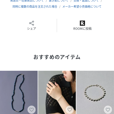
発送日・在庫表記について
置き配について
交換・返品について
同時に複数の商品を注文された場合
メーカー希望小売価格について
※照明の関係により、実際よりも色味が違って見える場合が
あります。
またパソコン・スマートフォンなどの環境により、若干製品
と画像のカラーが異なる場合もございます。
シェア
ROOMに投稿
※商品の色味は、商品アップ画像をご参照ください。
※商品包装は店舗と異なりビニールによる包装です。箱や保
証書・説明書の付属はございません。予めご了承下さい。
※デザインや計量器の精度により、サイズ表記と若干の差が
おすすめのアイテム
生じる場合がございます。ご了承ください。
性別タイプ
レディース
原産国
日本
素材
金属部分:K10イエローゴールド ストーン:淡水イ
ンディゴパール
サイズ
フリー