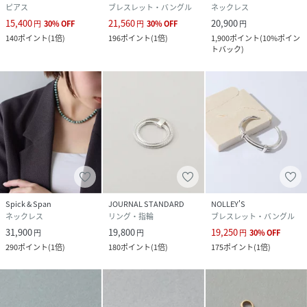
ピアス
ブレスレット・バングル
ネックレス
15,400
21,560
20,900
円
30
%
OFF
円
30
%
OFF
円
140
ポイント
(
1倍
)
196
ポイント
(
1倍
)
1,900
ポイント
(
10%ポイン
トバック
)
Spick & Span
JOURNAL STANDARD
NOLLEY'S
ネックレス
リング・指輪
ブレスレット・バングル
31,900
19,800
19,250
円
円
円
30
%
OFF
290
ポイント
(
1倍
)
180
ポイント
(
1倍
)
175
ポイント
(
1倍
)