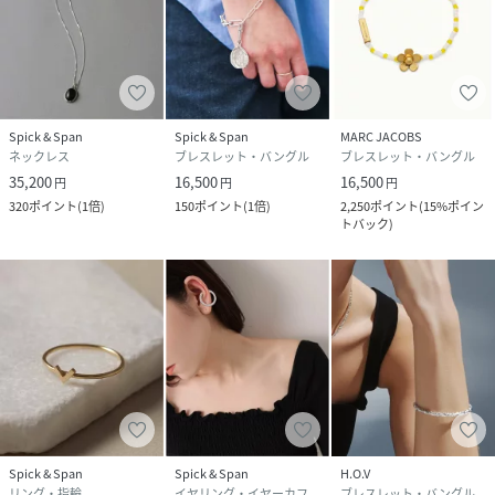
Spick & Span
Spick & Span
MARC JACOBS
ネックレス
ブレスレット・バングル
ブレスレット・バングル
35,200
16,500
16,500
円
円
円
320
ポイント
(
1倍
)
150
ポイント
(
1倍
)
2,250
ポイント
(
15%ポイン
トバック
)
Spick & Span
Spick & Span
H.O.V
リング・指輪
イヤリング・イヤーカフ
ブレスレット・バングル