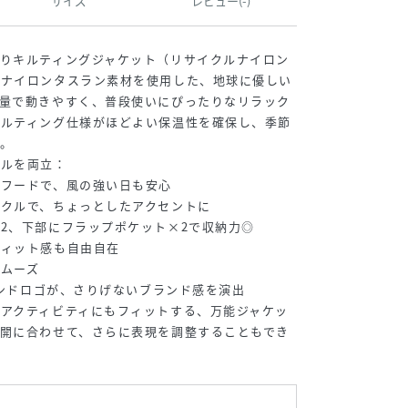
サイズ
レビュー(-)
りキルティングジャケット（リサイクルナイロン
ルナイロンタスラン素材を使用した、地球に優しい
軽量で動きやすく、普段使いにぴったりなリラック
キルティング仕様がほどよい保温性を確保し、季節
。
イルを両立：
きフードで、風の強い日も安心
クルで、ちょっとしたアクセントに
2、下部にフラップポケット×2で収納力◎
フィット感も自由自在
ムーズ
ヤモンドロゴが、さりげないブランド感を演出
アクティビティにもフィットする、万能ジャケッ
開に合わせて、さらに表現を調整することもでき