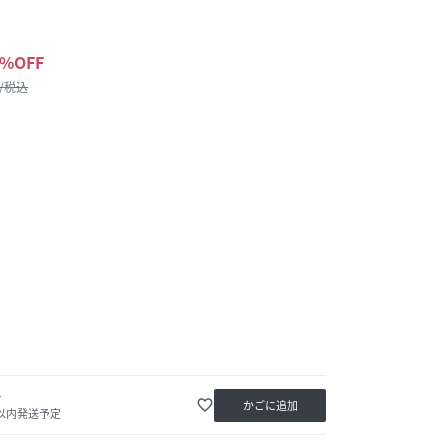
%OFF
 /税込
か
favorite_border
かごに追加
日以内発送予定