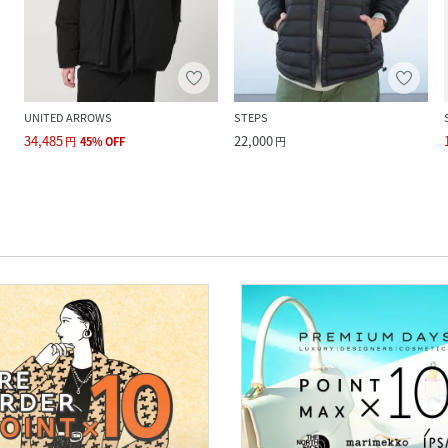
UNITED ARROWS
STEPS
34,485
22,000
円
45
%
OFF
円