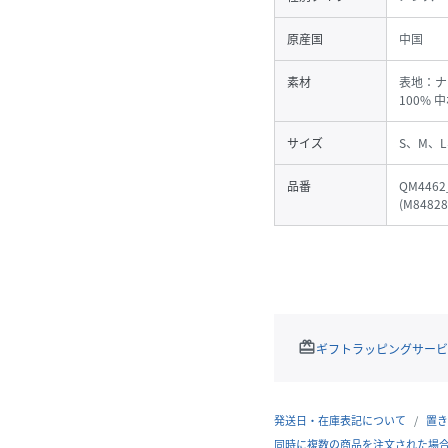
原産国
中国
素材
表地：ナ
100%
サイズ
S、M、L
品番
QM4462
(
M84828
redeem
ギフトラッピングサービ
発送日・在庫表記について
置き
同時に複数の商品を注文された場