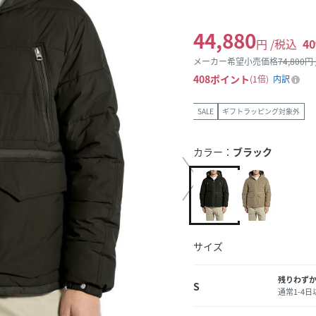
44,880
円 /税込
40
メーカー希望小売価格
74,800
円
408
ポイント
1倍
内訳
SALE
ギフトラッピング対象外
カラー：
ブラック
サイズ
残りわず
S
通常1-4