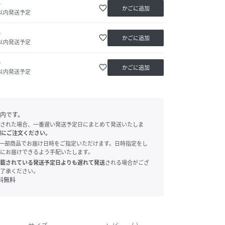
か
favorite_border
かごに追加
日以内発送予定
か
favorite_border
かごに追加
日以内発送予定
か
favorite_border
かごに追加
日以内発送予定
内です。
された場合、一番遅い発送予定日にまとめて発送いたしま
別にご注文ください。
onでは、一部商品でお届け日時をご指定いただけます。日時指定をし
にお届けできるよう手配いたします。
載されている発送予定日よりも遅れて発送
される場合がござ
了承ください。
料無料