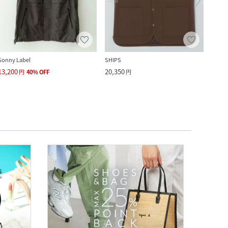
Sonny Label
SHIPS
CITEN
13,200
20,350
22,9
円
40
%
OFF
円