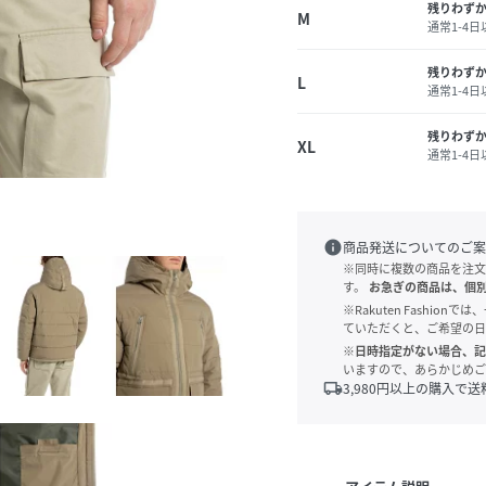
残りわず
M
通常1-4
残りわず
L
通常1-4
残りわず
XL
通常1-4
info
商品発送についてのご案
※同時に複数の商品を注文
す。
お急ぎの商品は、個
※Rakuten Fashi
ていただくと、ご希望の日
※日時指定がない場合、記
いますので、あらかじめご
local_shipping
3,980
円以上の購入で送