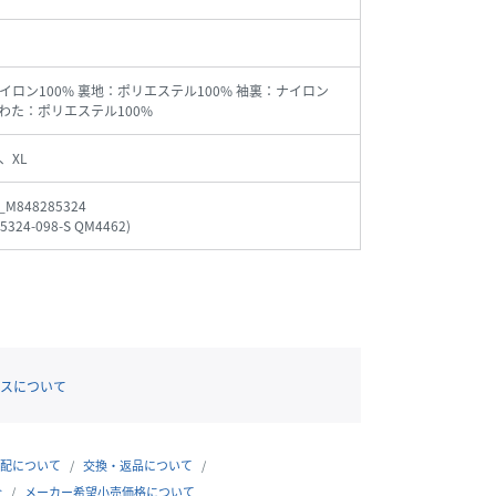
イロン100% 裏地：ポリエステル100% 袖裏：ナイロン
 中わた：ポリエステル100%
、XL
_M848285324
5324-098-S QM4462
)
スについて
配について
交換・返品について
合
メーカー希望小売価格について