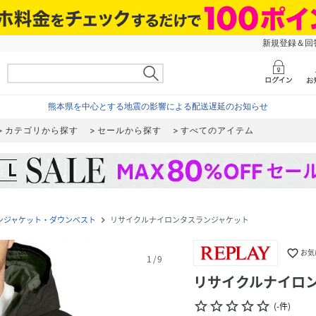
新規登録＆回答
熊本県を中心とする地震の影響による配送遅延のお知らせ
カテゴリから探す
セールから探す
すべてのアイテム
ンジャケット・ダウンベスト
リサイクルナイロンタスランジャケット
navigate_next
favorite_border
お気
1
/
9
リサイクルナイロ
star_border
star_border
star_border
star_border
star_border
(
-
件
)