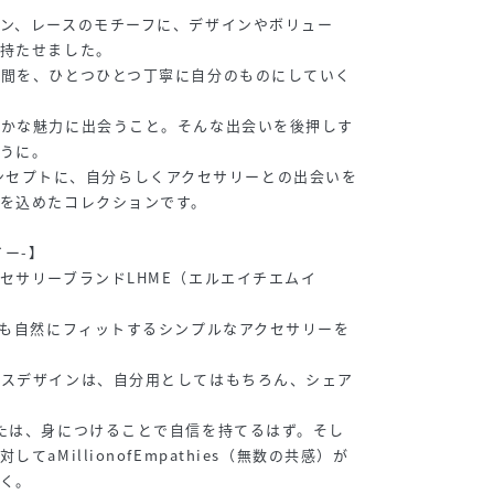
ン、レースのモチーフに、デザインやボリュー
を持たせました。
瞬間を、ひとつひとつ丁寧に自分のものにしていく
豊かな魅力に出会うこと。そんな出会いを後押しす
うに。
y』をコンセプトに、自分らしくアクセサリーとの出会いを
を込めたコレクションです。
イー-】
セサリーブランドLHME（エルエイチエムイ
にも自然にフィットするシンプルなアクセサリーを
クスデザインは、自分用としてはもちろん、シェア
たは、身につけることで自信を持てるはず。そし
てaMillionofEmpathies（無数の共感）が
く。