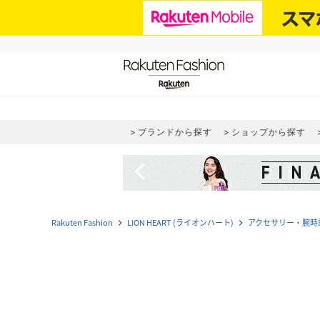
ブランドから探す
ショップから探す
navigate_before
Rakuten Fashion
LION HEART (ライオンハート)
アクセサリー・腕時
navigate_next
navigate_next