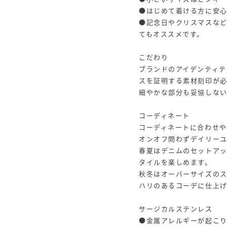
●はじめて着ける方に安
●記念日やクリスマスな
てもオススメです。
こだわり
ブランドのアイデンティテ
スを証明する素材刻印が
細やかな部分も妥協しない
コーディネート
コーディネートに合わせ
オンオフ問わずデイリーユ
春夏はデニムのセットア
タイルを楽しめます。
秋冬はオーバーサイズの
ハリのあるコーデに仕上
サージカルステンレス
●金属アレルギーが起こ