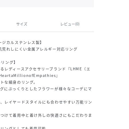
サイズ
レビュー(0)
ージカルステンレス製】
肌荒れしにくい金属アレルギー対応リング
ーリング】
るレディースアクセサリーブランド『LHME（エ
rtaMillionofEmpathies』
ートな細身のリング。
ングにぷっくりとしたフラワーが様々なコーデにマ
く、レイヤードスタイルにも合わせやすい万能リン
をつけて着用中と着け外しの快適さにもこだわりま
ーリングとしても着用可能。