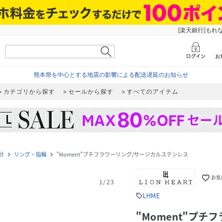
[楽天銀行]もれ
熊本県を中心とする地震の影響による配送遅延のお知らせ
カテゴリから探す
セールから探す
すべてのアイテム
計
リング・指輪
"Moment"プチフラワーリング/サージカルステンレス
navigate_next
navigate_next
favorite_border
お気
1
/
23
LHME
sell
"Moment"プ