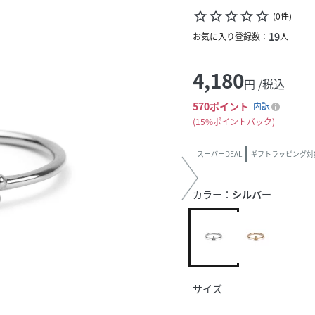
star_border
star_border
star_border
star_border
star_border
(
0
件
)
19
お気に入り登録数：
人
4,180
円 /税込
570
ポイント
内訳
15%ポイントバック
スーパーDEAL
ギフトラッピング対
カラー：
シルバー
サイズ