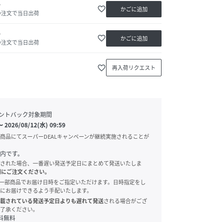
か
favorite_border
かごに追加
の注文で当日出荷
か
favorite_border
かごに追加
の注文で当日出荷
favorite_border
再入荷リクエスト
ントバック対象期間
〜
2026/08/12(水) 09:59
商品にてスーパーDEALキャンペーンが継続実施されることが
内です。
された場合、一番遅い発送予定日にまとめて発送いたしま
別にご注文ください。
onでは、一部商品でお届け日時をご指定いただけます。日時指定をし
にお届けできるよう手配いたします。
載されている発送予定日よりも遅れて発送
される場合がござ
了承ください。
料無料