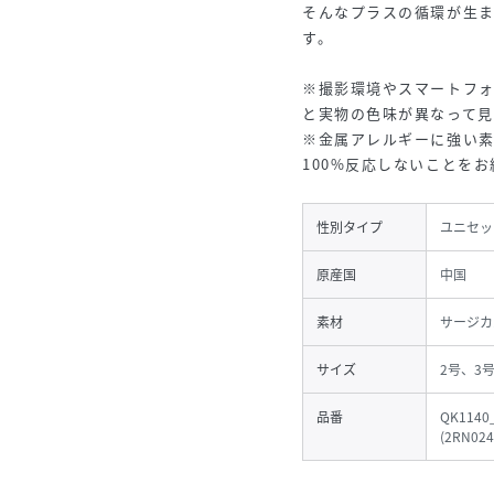
そんなプラスの循環が生ま
す。
※撮影環境やスマートフ
と実物の色味が異なって見
※金属アレルギーに強い
100%反応しないことを
性別タイプ
ユニセッ
原産国
中国
素材
サージカ
サイズ
2号、3号
品番
QK1140
(
2RN024