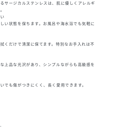
れるサージカルステンレスは、肌に優しくアレルギ
材。
くい
美しい状態を保ちます。お風呂や海水浴でも気軽に
く拭くだけで清潔に保てます。特別なお手入れは不
うな上品な光沢があり、シンプルながらも高級感を
使いでも傷がつきにくく、長く愛用できます。
】
-