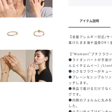
アイテム説明
【金属アレルギー対応/サ
着けたまま海や温泉OK！
【“Moment”プチフラワ
●ライオンハートが手掛け
ルエイチエムイー）/LionHea
●小さなフラワーがキュ
●プレーンなシンプルリ
ッチします。
●単品で着けるだけでな
グです。
●内側のフォルムに丸み
した。
●小さいサイズはピンキ