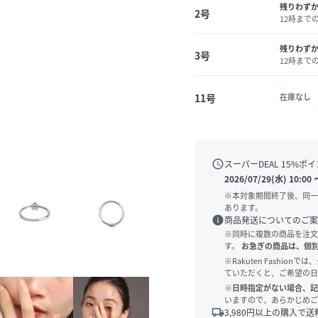
残りわず
2号
12時まで
残りわず
3号
12時まで
11号
在庫なし
schedule
スーパーDEAL
15
%ポイ
2026/07/29(水) 10:00
※本対象期間終了後、同一
あります。
info
商品発送についてのご案
※同時に複数の商品を注文
す。
お急ぎの商品は、個
※Rakuten Fashi
ていただくと、ご希望の日
※日時指定がない場合、記
いますので、あらかじめご
local_shipping
3,980
円以上の購入で送