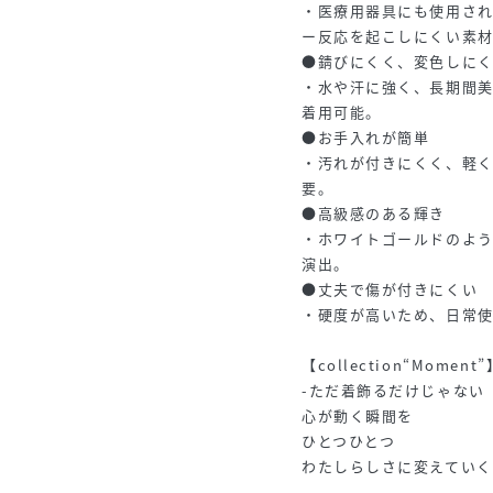
・医療用器具にも使用さ
ー反応を起こしにくい素
●錆びにくく、変色しに
・水や汗に強く、長期間
着用可能。
●お手入れが簡単
・汚れが付きにくく、軽
要。
●高級感のある輝き
・ホワイトゴールドのよ
演出。
●丈夫で傷が付きにくい
・硬度が高いため、日常
【collection“Moment”
-ただ着飾るだけじゃない
心が動く瞬間を
ひとつひとつ
わたしらしさに変えていく