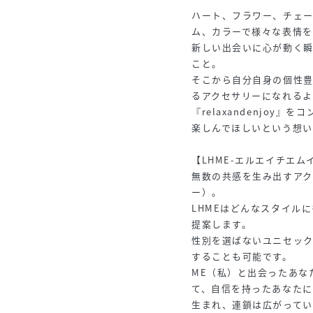
ハート、フラワー、チェー
ム、カラーで様々な表情
新しい出会いに心が動く
こと。
そこから自分自身の個性
るアクセサリーになれるよ
『relaxandenjo
楽しんでほしいという想い
【LHME-エルエイチエム
無数の共感を生み出すアク
ー）。
LHMEはどんなスタイル
提案します。
性別を選ばないユニセッ
することも可能です。
ME（私）と出会ったあな
て、自信を持ったあなたに対し
生まれ、連鎖は広がってい