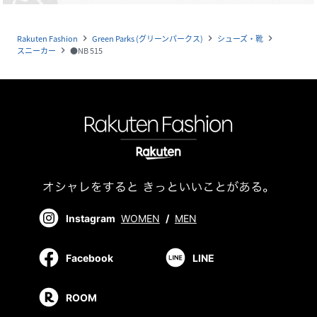
Rakuten Fashion
Green Parks (グリーンパークス)
シューズ・靴
navigate_next
navigate_next
navigate_next
スニーカー
●NB 515
navigate_next
Instagram
WOMEN
/
MEN
Facebook
LINE
ROOM