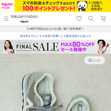
menu
home
search
favorite_border
shopping_cart
lock_outline
メニュー
トップ
検索
お気に入り
カート
ログイン
3,980円(税込)以上のお買い物で送料無料！
熊本県を中心とする地震の影響による配送遅延のお知らせ
1
/
12