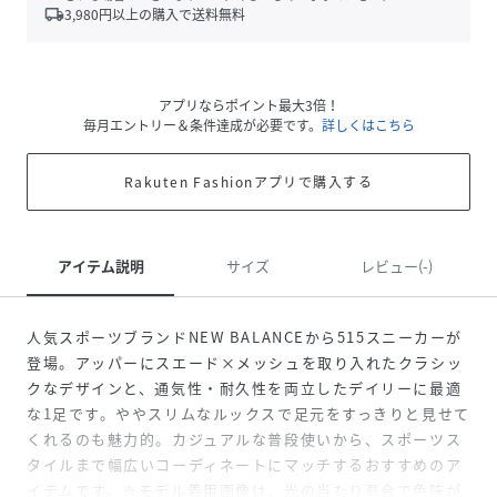
local_shipping
3,980
円以上の購入で送料無料
アプリならポイント最大3倍！
毎月エントリー＆条件達成が必要です。
詳しくはこちら
Rakuten Fashionアプリで購入する
アイテム説明
サイズ
レビュー(-)
人気スポーツブランドNEW BALANCEから515スニーカーが
登場。アッパーにスエード×メッシュを取り入れたクラシッ
クなデザインと、通気性・耐久性を両立したデイリーに最適
な1足です。ややスリムなルックスで足元をすっきりと見せて
くれるのも魅力的。カジュアルな普段使いから、スポーツス
タイルまで幅広いコーディネートにマッチするおすすめのア
イテムです。※モデル着用画像は、光の当たり具合で色味が