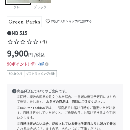
グレー
ブラック
favorite_border
お気に入りショップに登録する
●NB 515
star_border
star_border
star_border
star_border
star_border
(
-
件
)
9,900
円 /税込
90
ポイント
1倍
内訳
SOLD OUT
ギフトラッピング対象
info
商品発送についてのご案内です。
※同時に複数の商品を注文された場合、一番遅い発送予定日にまとめ
て発送いたします。
お急ぎの商品は、個別にご注文ください。
※Rakuten Fashionでは、一部商品でお届け日時をご指定いただけま
す。日時指定をしていただくと、ご希望の日にお届けできるよう手配
いたします。
※日時指定がない場合、記載されている発送予定日よりも遅れて発送
される場合がございますので、あらかじめご了承ください。