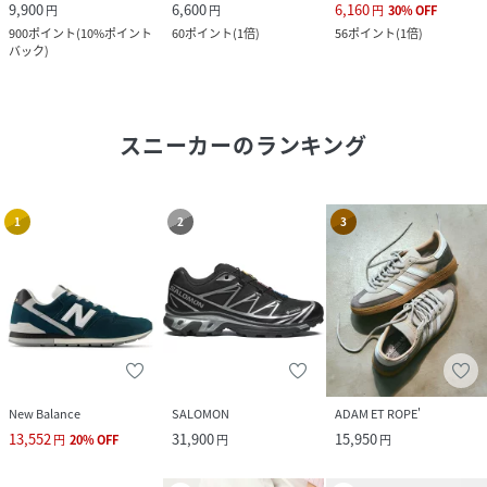
9,900
6,600
6,160
円
円
円
30
%
OFF
900
ポイント
(
10%ポイント
60
ポイント
(
1倍
)
56
ポイント
(
1倍
)
バック
)
スニーカー
のランキング
1
2
3
New Balance
SALOMON
ADAM ET ROPE'
13,552
31,900
15,950
円
20
%
OFF
円
円