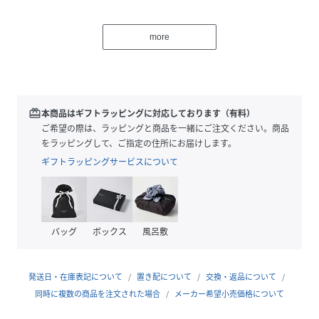
違って見える場合がございます。※お使いのモニター環境に
よって商品の色味が違って見える場合がございます。
more
性別タイプ
レディース
原産国
インドネシア共和国
redeem
本商品はギフトラッピングに対応しております（有料）
ご希望の際は、ラッピングと商品を一緒にご注文ください。商品
素材
未定 0%
をラッピングして、ご指定の住所にお届けします。
サイズ
23.5cm、24.5cm
ギフトラッピングサービスについて
品番
QJ9698_06001165700
(
06001165700-108-131 QJ9698
)
バッグ
ボックス
風呂敷
発送日・在庫表記について
置き配について
交換・返品について
同時に複数の商品を注文された場合
メーカー希望小売価格について