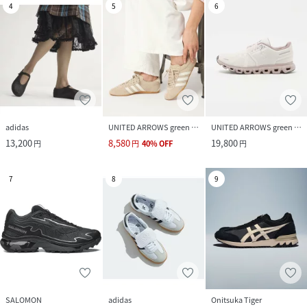
4
5
6
adidas
UNITED ARROWS green label relaxing
UNITED ARROWS green label relaxing
13,200
8,580
19,800
円
円
40
%
OFF
円
7
8
9
SALOMON
adidas
Onitsuka Tiger