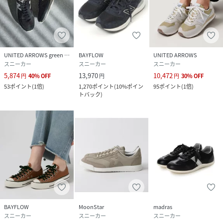
UNITED ARROWS green label relaxing
BAYFLOW
UNITED ARROWS
スニーカー
スニーカー
スニーカー
5,874
13,970
10,472
円
40
%
OFF
円
円
30
%
OFF
53
ポイント
(
1倍
)
1,270
ポイント
(
10%ポイン
95
ポイント
(
1倍
)
トバック
)
BAYFLOW
MoonStar
madras
スニーカー
スニーカー
スニーカー