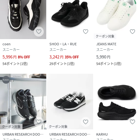
クーポン対象
coen
SHOO・LA・RUE
JEANS MATE
スニーカー
スニーカー
スニーカー
5,996
3,242
5,990
円
8
%
OFF
円
35
%
OFF
円
54
ポイント
(
1倍
)
29
ポイント
(
1倍
)
54
ポイント
(
1倍
)
クーポン対象
クーポン対象
URBAN RESEARCH DOORS
URBAN RESEARCH DOORS
KARHU
スニーカー
スニーカー
スニーカー