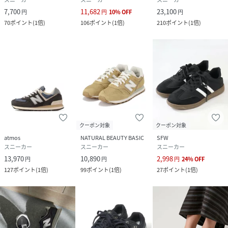
7,700
11,682
23,100
円
円
10
%
OFF
円
70
ポイント
(
1倍
)
106
ポイント
(
1倍
)
210
ポイント
(
1倍
)
クーポン対象
クーポン対象
atmos
NATURAL BEAUTY BASIC
SFW
スニーカー
スニーカー
スニーカー
13,970
10,890
2,998
円
円
円
24
%
OFF
127
ポイント
(
1倍
)
99
ポイント
(
1倍
)
27
ポイント
(
1倍
)