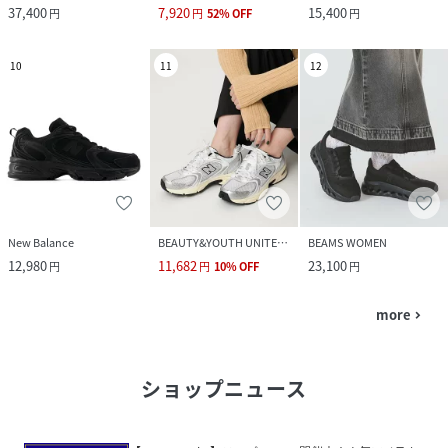
37,400
7,920
15,400
円
円
52
%
OFF
円
10
11
12
New Balance
BEAUTY&YOUTH UNITED ARROWS
BEAMS WOMEN
12,980
11,682
23,100
円
円
10
%
OFF
円
more
navigate_next
ショップニュース