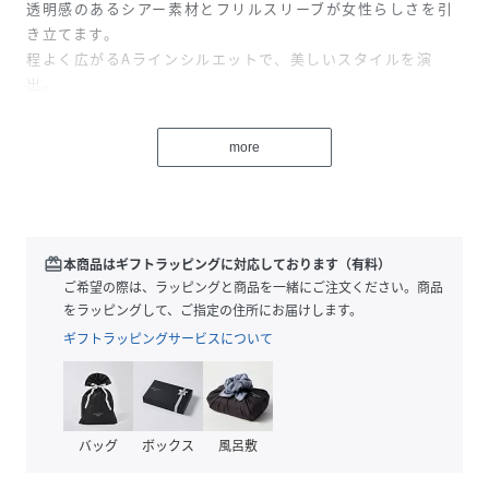
透明感のあるシアー素材とフリルスリーブが女性らしさを引
き立てます。
程よく広がるAラインシルエットで、美しいスタイルを演
出。
結婚式やパーティーなど華やかなシーンにぴったりの一着で
す。
more
■繊細パールで魅せる上品なデコルテ
体型カバーポイント：【二の腕】【ヒップ】【肩】【ウエス
ト】【脚】
デコルテから袖にかけてのシアー素材に、繊細なパールを散
redeem
本商品はギフトラッピングに対応しております（有料）
りばめたデザイン。
ご希望の際は、ラッピングと商品を一緒にご注文ください。商品
軽やかなフリルスリーブがフェミニンな雰囲気を漂わせま
をラッピングして、ご指定の住所にお届けします。
す。
ギフトラッピングサービスについて
■美しいAラインシルエット
程よく広がるAラインシルエットで、上品さと快適さを両
立。
バッグ
ボックス
風呂敷
■おすすめ着用シーン