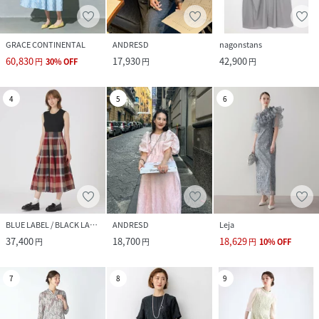
GRACE CONTINENTAL
ANDRESD
nagonstans
60,830
17,930
42,900
円
30
%
OFF
円
円
4
5
6
BLUE LABEL / BLACK LABEL CRESTBRIDGE
ANDRESD
Leja
37,400
18,700
18,629
円
円
円
10
%
OFF
7
8
9