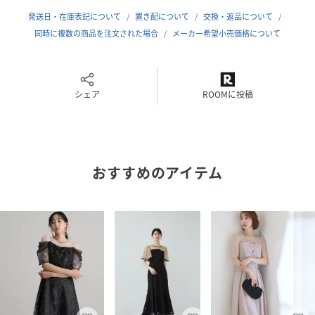
【結婚式】【二次会】【同窓会】【食事会】【セレモニー】
発送日・在庫表記について
置き配について
交換・返品について
【発表会】【デイリー】にご利用いただけます。
同時に複数の商品を注文された場合
メーカー希望小売価格について
■素材：表地 ポリエステル…97%
ポリウレタン…3%
チュール ポリエステル…100%
シェア
ROOMに投稿
裏地 ポリエステル…100%
■伸縮性：なし
■裏地：あり
■ファスナー：背面あり
おすすめのアイテム
※美しいシルエット・デザイン性を重視するため、コンシー
ルファスナーを使用しています。
■透け感：あり（一部）
■光沢感：なし
■付属品：なし
H168B82W60H86
性別タイプ
レディース