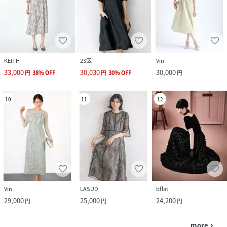
KEITH
23区
Vin
33,000
30,030
30,000
円
38
%
OFF
円
30
%
OFF
円
10
11
12
Vin
LASUD
bflat
29,000
25,000
24,200
円
円
円
more
navigate_next