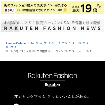
Rakuten Fashion
PourVous (プールヴー)
ワンピース・ドレス
navigate_next
navigate_next
navigate_next
ドレス
navigate_next
パールつきビスチェ風ドレス 結婚式 オケージョンドレス パーティードレス