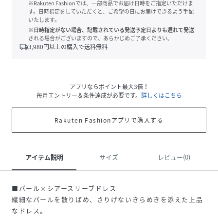
※Rakuten Fashionでは、一部商品でお届け日時をご指定いただけま
す。日時指定をしていただくと、ご希望の日にお届けできるよう手配
いたします。
※日時指定がない場合、記載されている発送予定日よりも遅れて発送
される場合がございますので、あらかじめご了承ください。
local_shipping
3,980
円以上の購入で送料無料
アプリならポイント最大3倍！
毎月エントリー＆条件達成が必要です。
詳しくはこちら
Rakuten Fashionアプリで購入する
アイテム説明
サイズ
レビュー(0)
■パール×シアースリーブドレス
繊細なパールを散りばめ、さりげないきらめきを添えた上品
なドレス。