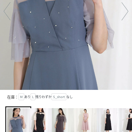
在庫：
M
あり
L
残りわずか
S_short
なし