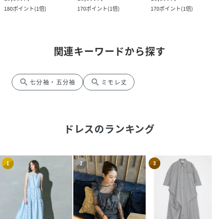
180
ポイント
(
1倍
)
170
ポイント
(
1倍
)
170
ポイント
(
1倍
)
関連キーワードから探す
search
search
七分袖・五分袖
ミモレ丈
ドレス
のランキング
1
2
3