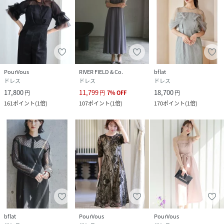
PourVous
RIVER FIELD & Co.
bflat
ドレス
ドレス
ドレス
17,800
11,799
18,700
円
円
7
%
OFF
円
161
ポイント
(
1倍
)
107
ポイント
(
1倍
)
170
ポイント
(
1倍
)
bflat
PourVous
PourVous