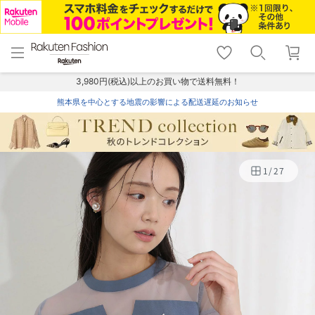
menu
home
search
favorite_border
shopping_cart
lock_outline
メニュー
トップ
検索
お気に入り
カート
ログイン
3,980円(税込)以上のお買い物で送料無料！
熊本県を中心とする地震の影響による配送遅延のお知らせ
1
/
27