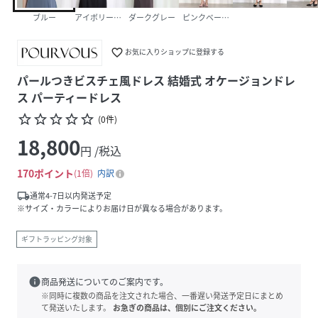
ブルー
アイボリー×ブラック
ダークグレー
ピンクベージュ
favorite_border
お気に入りショップに登録する
パールつきビスチェ風ドレス 結婚式 オケージョンドレ
ス パーティードレス
star_border
star_border
star_border
star_border
star_border
(
0
件
)
18,800
円 /税込
170
ポイント
1倍
内訳
local_shipping
通常4-7日以内発送予定
※サイズ・カラーによりお届け日が異なる場合があります。
ギフトラッピング対象
info
商品発送についてのご案内です。
※同時に複数の商品を注文された場合、一番遅い発送予定日にまとめ
て発送いたします。
お急ぎの商品は、個別にご注文ください。