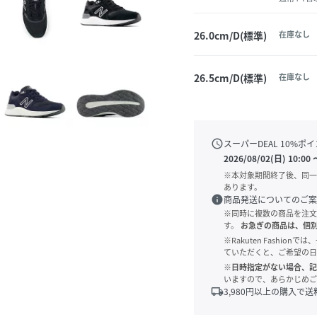
26.0cm/D(標準)
在庫なし
26.5cm/D(標準)
在庫なし
schedule
スーパーDEAL
10
%ポイ
2026/08/02(日) 10:00
※本対象期間終了後、同一
あります。
info
商品発送についてのご案
※同時に複数の商品を注文
す。
お急ぎの商品は、個
※Rakuten Fashi
ていただくと、ご希望の日
※日時指定がない場合、記
いますので、あらかじめご
local_shipping
3,980
円以上の購入で送