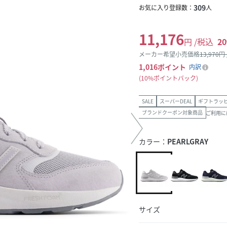
309
お気に入り登録数：
人
11,176
円 /税込
20
メーカー希望小売価格
13,970
円
1,016
ポイント
内訳
10%ポイントバック
SALE
スーパーDEAL
ギフトラッ
ブランドクーポン対象商品
ご利用に
カラー：
PEARLGRAY
サイズ