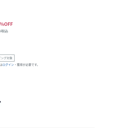
%OFF
 /税込
ピング対象
は
ログイン
・獲得が必要です。