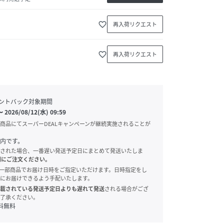
favorite_border
再入荷リクエスト
favorite_border
再入荷リクエスト
ントバック対象期間
〜
2026/08/12(水) 09:59
商品にてスーパーDEALキャンペーンが継続実施されることが
内です。
された場合、一番遅い発送予定日にまとめて発送いたしま
別にご注文ください。
onでは、一部商品でお届け日時をご指定いただけます。日時指定をし
にお届けできるよう手配いたします。
載されている発送予定日よりも遅れて発送
される場合がござ
了承ください。
料無料