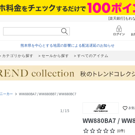
[楽天銀行]もれ
熊本県を中心とする地震の影響による配送遅延のお知らせ
カテゴリから探す
セールから探す
すべてのアイテム
ニーカー
WW880BA7 / WW880BB7 / WW880BC7
navigate_next
favorite_border
お気
1
/
15
WW880BA7 / WW8
star_border
star_border
star_border
star_border
star_border
(
0
件
)