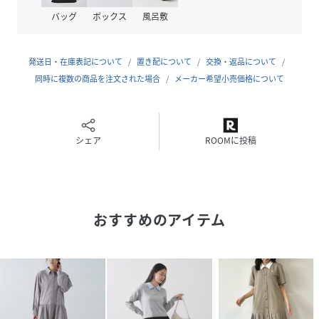
－－－－－－－－－－－－－－－－－－
バッグ
ボックス
風呂敷
【C（シー）OPAQUE．CLIP】
発送日・在庫表記について
置き配について
交換・返品について
「PLAYFULFEMININE」をキーワードに、天然素材と美しく
同時に複数の商品を注文された場合
メーカー希望小売価格について
ポジティブなカラー、ワクワクするようなディティールや、
ミックス感のあるスタイルなどファッションの楽しさを詰め
込んだ新レーベルです
シェア
ROOMに投稿
※照明の関係により、実際よりも色味が違って見える場合が
あります。また、パソコン・スマートフォンなどの環境によ
り、若干製品と画像のカラーが異なる場合もございます。
おすすめのアイテム
性別タイプ
レディース
原産国
中国製
素材
本体：ポリエステル70％ コットン30％ 衿：ポリ