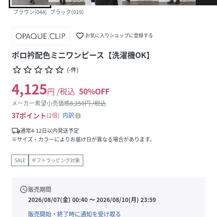
ブラウン(044)
ブラック(019)
favorite_border
お気に入りショップに登録する
ポロ衿配色ミニワンピース【洗濯機OK】
star_border
star_border
star_border
star_border
star_border
(
-
件
)
4,125
円 /税込
50
%OFF
メーカー希望小売価格
8,250
円 /税込
37
ポイント
1倍
内訳
local_shipping
通常4-12日以内発送予定
※サイズ・カラーによりお届け日が異なる場合があります。
SALE
ギフトラッピング対象
schedule
販売期間
2026/08/07(金) 00:40
〜
2026/08/10(月) 23:59
販売開始・終了時に通知を受け取る