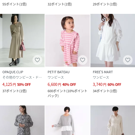
55
ポイント
(
1倍
)
32
ポイント
(
1倍
)
29
ポイント
(
1倍
)
OPAQUE.CLIP
PETIT BATEAU
FREE'S MART
その他のワンピース・ドレス
ワンピース
ワンピース
4,125
6,600
3,740
円
50
%
OFF
円
40
%
OFF
円
60
%
OFF
37
ポイント
(
1倍
)
600
ポイント
(
10%ポイント
34
ポイント
(
1倍
)
バック
)