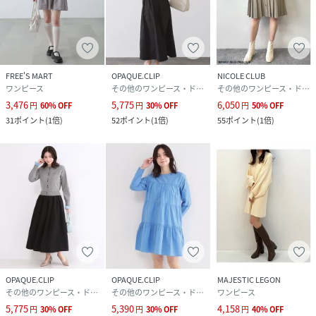
エステル99％ コットン1％
サイズ
36(S)、38(M)、40(L)
クリーニング
洗濯機洗い可
FREE'S MART
OPAQUE.CLIP
NICOLE CLUB
ワンピース
その他のワンピース・ドレス
その他のワンピース・ドレス
品番
QH8859_20250263754012
3,476
5,775
6,050
(
20250263754012-019-36 QH8859
)
円
60
%
OFF
円
30
%
OFF
円
50
%
OFF
31
ポイント
(
1倍
)
52
ポイント
(
1倍
)
55
ポイント
(
1倍
)
OPAQUE.CLIP
OPAQUE.CLIP
MAJESTIC LEGON
その他のワンピース・ドレス
その他のワンピース・ドレス
ワンピース
5,775
5,390
4,158
円
30
%
OFF
円
30
%
OFF
円
40
%
OFF