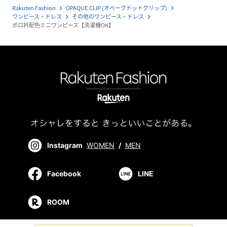
Rakuten Fashion
OPAQUE.CLIP (オペークドットクリップ)
navigate_next
navigate_next
ワンピース・ドレス
その他のワンピース・ドレス
navigate_next
navigate_next
ポロ衿配色ミニワンピース【洗濯機OK】
Instagram
WOMEN
/
MEN
Facebook
LINE
ROOM