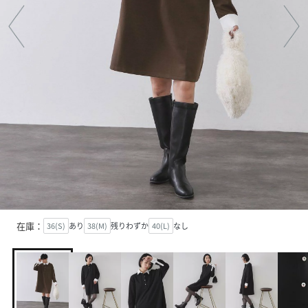
在庫：
36(S)
あり
38(M)
残りわずか
40(L)
なし