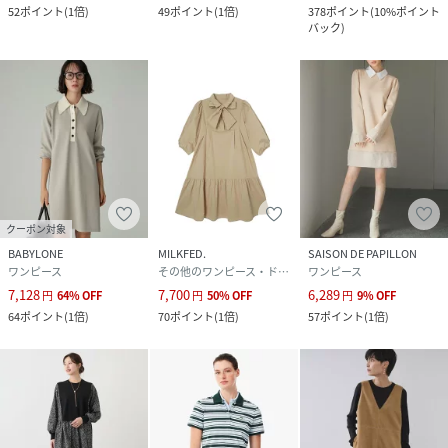
52
ポイント
(
1倍
)
49
ポイント
(
1倍
)
378
ポイント
(
10%ポイント
バック
)
クーポン対象
BABYLONE
MILKFED.
SAISON DE PAPILLON
ワンピース
その他のワンピース・ドレス
ワンピース
7,128
7,700
6,289
円
64
%
OFF
円
50
%
OFF
円
9
%
OFF
64
ポイント
(
1倍
)
70
ポイント
(
1倍
)
57
ポイント
(
1倍
)