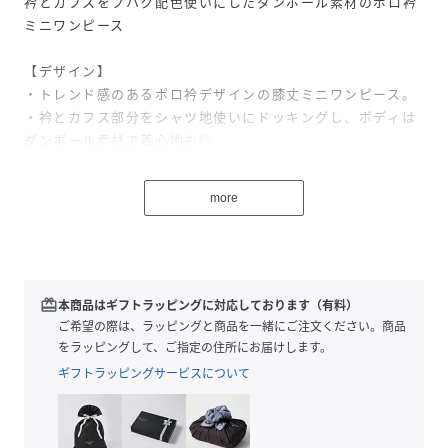
衿とカフスをフハク配色使いにしたダンボール素材のポロ衿
ミニワンピース
【デザイン】
・トレンド感のあるポロ衿デザインの膝丈ミニワンピース。
・衿とカフス部分をシャツ地使いにドッキングし、ボディは
ダンボール素材で着心地も◎
・自然に広がるAラインシルエットで、ブーツなどとのスタ
イリングにも最適です。
more
・異素材配色使いとポロ衿がポイントのワンピースです。
【素材】
・ボディは柔らかく膨らみのあるポリエステル／コットンの
ダンボール素材を使用。
redeem
本商品はギフトラッピングに対応しております（有料）
・衿・カフス部分には、シャツ地を使用。
ご希望の際は、ラッピングと商品を一緒にご注文ください。商品
・マシンウォッシャブルでご自宅でのお洗濯も可能。
をラッピングして、ご指定の住所にお届けします。
※裏地なし
ギフトラッピングサービスについて
※ポケットなし