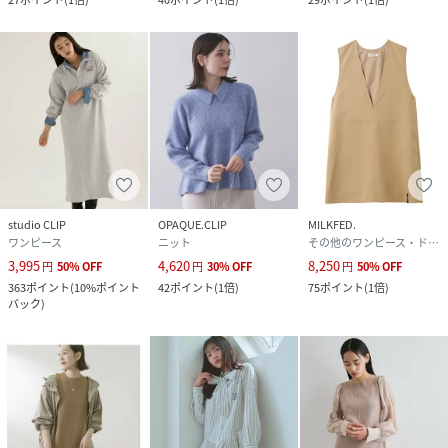
studio CLIP
OPAQUE.CLIP
MILKFED.
ワンピース
ニット
その他のワンピース・ドレス
3,995
4,620
8,250
円
50
%
OFF
円
30
%
OFF
円
50
%
OFF
363
ポイント
(
10%ポイント
42
ポイント
(
1倍
)
75
ポイント
(
1倍
)
バック
)