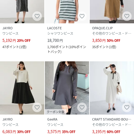
JAYRO
LACOSTE
OPAQUE.CLIP
ワンピース
シャツワンピース
その他のワンピース・ドレス
5,192
18,700
3,850
円
20
%
OFF
円
円
50
%
OFF
47
ポイント
(
1倍
)
1,700
ポイント
(
10%ポイン
35
ポイント
(
1倍
)
トバック
)
クーポン対象
JAYRO
GeeRA
CRAFT STANDARD BOUTIQUE
ワンピース
ワンピース
その他のワンピース・ドレス
6,083
3,575
3,195
円
30
%
OFF
円
35
%
OFF
円
60
%
OFF