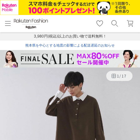
menu
home
search
favorite_border
shopping_cart
lock_outline
メニュー
トップ
検索
お気に入り
カート
ログイン
3,980円(税込)以上のお買い物で送料無料！
熊本県を中心とする地震の影響による配送遅延のお知らせ
1
/
17