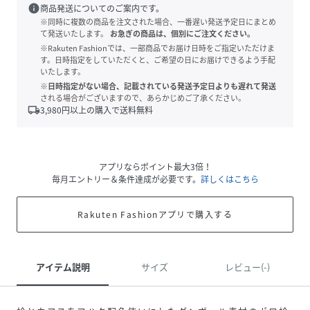
info
商品発送についてのご案内です。
※同時に複数の商品を注文された場合、一番遅い発送予定日にまとめ
て発送いたします。
お急ぎの商品は、個別にご注文ください。
※Rakuten Fashionでは、一部商品でお届け日時をご指定いただけま
す。日時指定をしていただくと、ご希望の日にお届けできるよう手配
いたします。
※日時指定がない場合、記載されている発送予定日よりも遅れて発送
される場合がございますので、あらかじめご了承ください。
local_shipping
3,980
円以上の購入で送料無料
アプリならポイント最大3倍！
毎月エントリー＆条件達成が必要です。
詳しくはこちら
Rakuten Fashionアプリで購入する
アイテム説明
サイズ
レビュー(-)