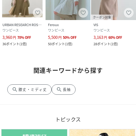
クーポン対象
URBAN RESEARCH ROSSO
Feroux
VIS
ワンピース
ワンピース
ワンピース
3,960
5,500
3,163
円
70
%
OFF
円
50
%
OFF
円
60
%
OFF
36
ポイント
(
1倍
)
50
ポイント
(
1倍
)
28
ポイント
(
1倍
)
関連キーワードから探す
search
search
膝丈・ミディ丈
長袖
トピックス