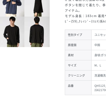
ボタンを閉じて着たり、
アイテム。
モデル身長：183cm 着用サイズ：
ﾋﾞｰ(59),ｸﾚｲｼﾞｰ(ﾏﾙﾁ)系k
性別タイプ
ユニセッ
原産国
中国
素材
身頃:ポ
サイズ
M、L
クリーニング
洗濯機洗
品番
QH5125
(
G62170