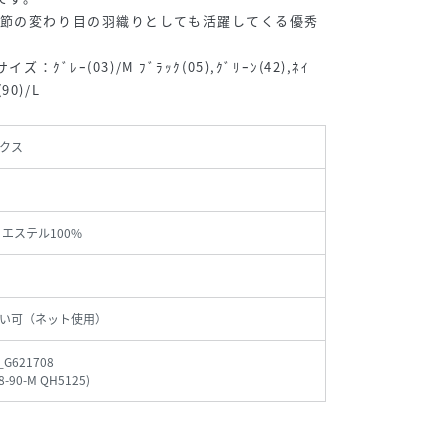
季節の変わり目の羽織りとしても活躍してくる優秀
ｸﾞﾚｰ(03)/M ﾌﾞﾗｯｸ(05),ｸﾞﾘｰﾝ(42),ﾈｲ
(90)/L
クス
リエステル100%
い可（ネット使用）
_G621708
8-90-M QH5125
)