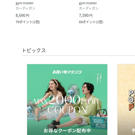
gym master
gym master
カーディガン
カーディガン
8,690
7,590
円
円
ク
)
79
ポイント
(
1倍
)
69
ポイント
(
1倍
)
トピックス