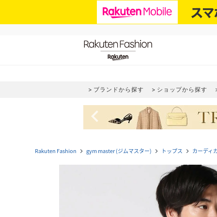
ブランドから探す
ショップから探す
navigate_before
Rakuten Fashion
gym master (ジムマスター)
トップス
カーディ
navigate_next
navigate_next
navigate_next