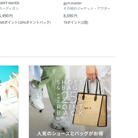
KRIFF MAYER
gym master
MEN'
カーディガン
その他のジャケット・アウター
カー
6,490
8,690
6,083
円
円
590
ポイント
(
10%ポイントバック
)
79
ポイント
(
1倍
)
55
ポ