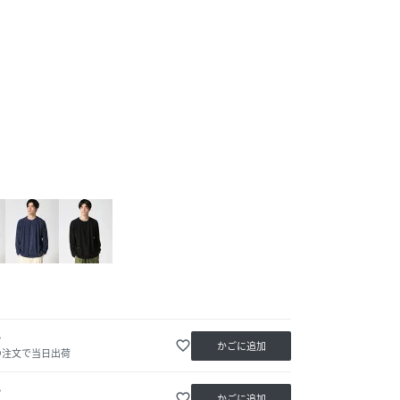
か
favorite_border
かごに追加
の注文で当日出荷
か
favorite_border
かごに追加