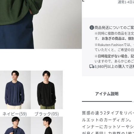
通常1-4
info
商品発送についてのご案
※同時に複数の商品を注文
す。
お急ぎの商品は、個
※Rakuten Fashi
ていただくと、ご希望の日
※日時指定がない場合、記
いますので、あらかじめご
local_shipping
3,980
円以上の購入で送
アイテム説明
質感の違う2タイプをリバ
ネイビー(59)
ブラック(05)
ルエットのカーディガン。
インナーにカットソーや
が良く着回し力抜群の1枚