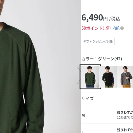
6,490
円 /税込
59
ポイント
1倍
内訳
ギフトラッピング対象
カラー：
グリーン(42)
サイズ
残りわず
M
12時まで
残りわず
L