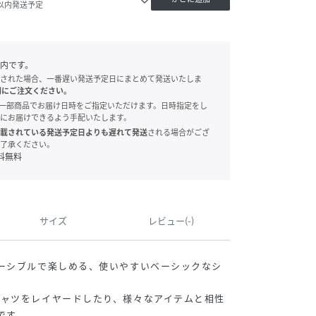
日以内発送予定
内です。
された場合、一番遅い発送予定日にまとめて発送いたしま
別にご注文ください。
onでは、一部商品でお届け日時をご指定いただけます。日時指定をし
にお届けできるよう手配いたします。
載されている発送予定日よりも遅れて発送
される場合がござ
了承ください。
料無料
サイズ
レビュー(-)
ーシブルで楽しめる、使いやすいベーシックなシ
シャツをレイヤードしたり、様々なアイテムと相性
です。