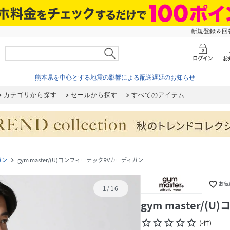
新規登録＆回答
熊本県を中心とする地震の影響による配送遅延のお知らせ
カテゴリから探す
セールから探す
すべてのアイテム
ガン
gym master/(U)コンフィーテックRVカーディガン
navigate_next
favorite_border
お気
1
/
16
gym master/
star_border
star_border
star_border
star_border
star_border
(
-
件
)