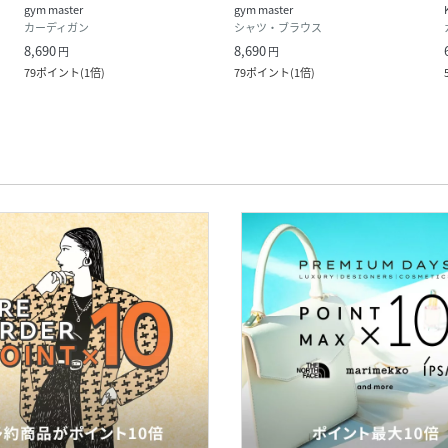
gym master
gym master
カーディガン
シャツ・ブラウス
8,690
8,690
円
円
79
ポイント
(
1倍
)
79
ポイント
(
1倍
)