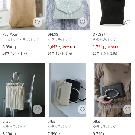
PourVous
DRESS+
DRESS+
エコバッグ・サブバッグ
クラッチバッグ
その他のバッグ
5,980
1,643
1,794
円
円
45
%
OFF
円
40
%
OFF
54
ポイント
(
1倍
)
14
ポイント
(
1倍
)
16
ポイント
(
1倍
)
bflat
bflat
bflat
クラッチバッグ
クラッチバッグ
クラッチバッグ
3,190
7,590
9,790
円
円
円