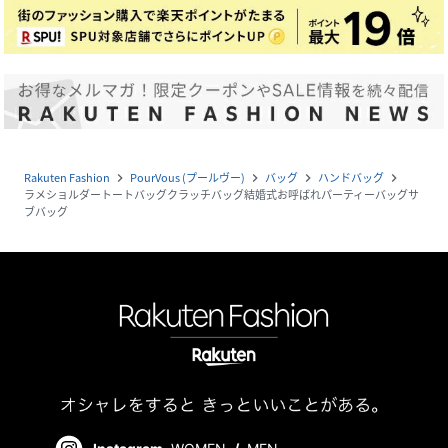
Rakuten Fashion
PourVous (プールヴー)
バッグ
ハンドバッグ
navigate_next
navigate_next
navigate_next
navigate_next
ラメショルダートートバッグクラッチバッグ結婚式お呼ばれパーティーバッグサ
ブバッグ