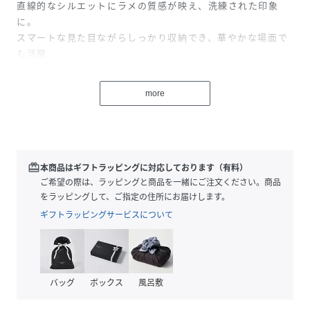
直線的なシルエットにラメの質感が映え、洗練された印象
に。
スマートな見た目ながらしっかり収納でき、華やかな場面で
も活躍。
リング×チェーンの絶妙なバランスで、大人のこなれ感を演
出します。
more
■シルバーラメの繊細な光沢が際立つ素材感
フォーマルにもカジュアルにも寄り添う絶妙なきらめき。
■素材：表地 ポリウレタン…100%
redeem
本商品はギフトラッピングに対応しております（有料）
裏地 ポリエステル…100%
ご希望の際は、ラッピングと商品を一緒にご注文ください。商品
■付属品：チェーン1本
をラッピングして、ご指定の住所にお届けします。
120cm
ギフトラッピングサービスについて
性別タイプ
レディース
原産国
中国
バッグ
ボックス
風呂敷