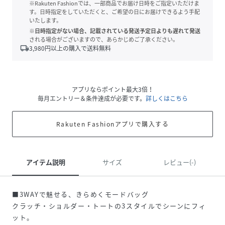
※Rakuten Fashionでは、一部商品でお届け日時をご指定いただけま
す。日時指定をしていただくと、ご希望の日にお届けできるよう手配
いたします。
※日時指定がない場合、記載されている発送予定日よりも遅れて発送
される場合がございますので、あらかじめご了承ください。
local_shipping
3,980
円以上の購入で送料無料
アプリならポイント最大3倍！
毎月エントリー＆条件達成が必要です。
詳しくはこちら
Rakuten Fashionアプリで購入する
アイテム説明
サイズ
レビュー(-)
■3WAYで魅せる、きらめくモードバッグ
クラッチ・ショルダー・トートの3スタイルでシーンにフィ
ット。