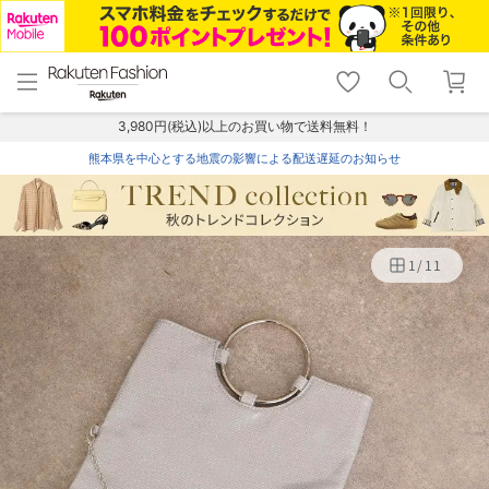
menu
home
search
favorite_border
shopping_cart
lock_outline
メニュー
トップ
検索
お気に入り
カート
ログイン
3,980円(税込)以上のお買い物で送料無料！
熊本県を中心とする地震の影響による配送遅延のお知らせ
1
/
11