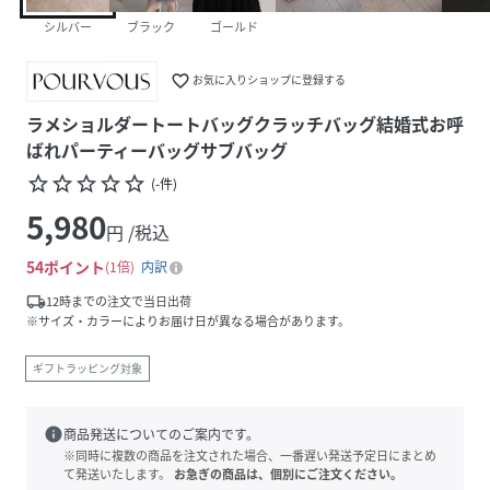
シルバー
ブラック
ゴールド
favorite_border
お気に入りショップに登録する
ラメショルダートートバッグクラッチバッグ結婚式お呼
ばれパーティーバッグサブバッグ
star_border
star_border
star_border
star_border
star_border
(
-
件
)
5,980
円 /税込
54
ポイント
1倍
内訳
local_shipping
12時までの注文で当日出荷
※サイズ・カラーによりお届け日が異なる場合があります。
ギフトラッピング対象
info
商品発送についてのご案内です。
※同時に複数の商品を注文された場合、一番遅い発送予定日にまとめ
て発送いたします。
お急ぎの商品は、個別にご注文ください。