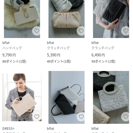
bflat
bflat
bflat
ハンドバッグ
クラッチバッグ
クラッチバッグ
9,790
5,390
6,490
円
円
円
89
ポイント
(
1倍
)
49
ポイント
(
1倍
)
59
ポイント
(
1倍
)
DRESS+
bflat
bflat