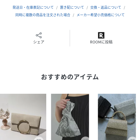
素材
表地 ポリウレタン 100%
裏地 ポリエステル 100%
発送日・在庫表記について
置き配について
交換・返品について
同時に複数の商品を注文された場合
メーカー希望小売価格について
サイズ
F
品番
QF6239_488251832
(
488251832-3133-Zni-XXS QF6239
)
シェア
ROOMに投稿
おすすめのアイテム