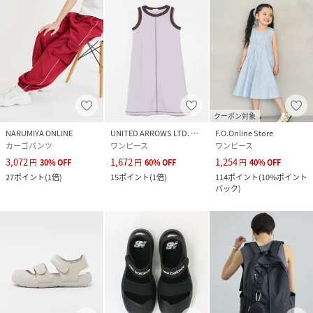
クーポン対象
NARUMIYA ONLINE
UNITED ARROWS LTD. OUTLET
F.O.Online Store
カーゴパンツ
ワンピース
ワンピース
3,072
1,672
1,254
円
30
%
OFF
円
60
%
OFF
円
40
%
OFF
27
ポイント
(
1倍
)
15
ポイント
(
1倍
)
114
ポイント
(
10%ポイント
バック
)