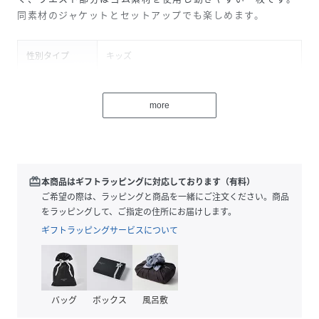
同素材のジャケットとセットアップでも楽しめます。
性別タイプ
キッズ
原産国
中国
more
素材
本体:ポリエステル100%
リブ:ポリエステル97%
ポリウレタン3%
サイズ
140、150、160、170
redeem
本商品はギフトラッピングに対応しております（有料）
ご希望の際は、ラッピングと商品を一緒にご注文ください。商品
クリーニング
洗濯機洗い可
をラッピングして、ご指定の住所にお届けします。
ギフトラッピングサービスについて
品番
QF5052_142924
(
142924-BK-140 QF5052
)
バッグ
ボックス
風呂敷