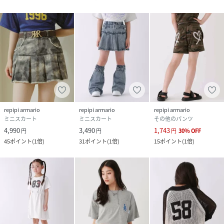
repipi armario
repipi armario
repipi armario
ミニスカート
ミニスカート
その他のパンツ
4,990
3,490
1,743
円
円
円
30
%
OFF
45
ポイント
(
1倍
)
31
ポイント
(
1倍
)
15
ポイント
(
1倍
)