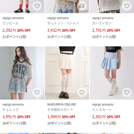
repipi armario
repipi armario
repipi armario
ワンピース
カットソー・Tシャツ
カーディガン
2,392
3,432
2,791
円
20
%
OFF
円
20
%
OFF
円
20
%
OFF
21
ポイント
(
1倍
)
31
ポイント
(
1倍
)
25
ポイント
(
1倍
)
repipi armario
NARUMIYA ONLINE
repipi armario
チュニック
その他のスカート
ミニスカート
3,991
1,994
2,392
円
20
%
OFF
円
50
%
OFF
円
20
%
OFF
36
ポイント
(
1倍
)
18
ポイント
(
1倍
)
21
ポイント
(
1倍
)