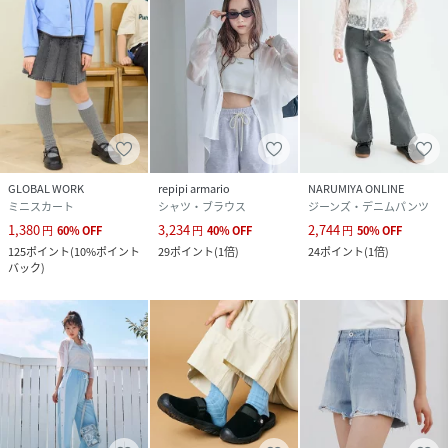
GLOBAL WORK
repipi armario
NARUMIYA ONLINE
ミニスカート
シャツ・ブラウス
ジーンズ・デニムパンツ
1,380
3,234
2,744
円
60
%
OFF
円
40
%
OFF
円
50
%
OFF
125
ポイント
(
10%ポイント
29
ポイント
(
1倍
)
24
ポイント
(
1倍
)
バック
)