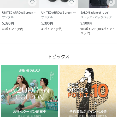
UNITED ARROWS green label relaxing
UNITED ARROWS green label relaxing
SALON adam et rope'
サンダル
サンダル
リュック・バックパック
5,390
5,390
9,900
円
円
円
49
ポイント
(
1倍
)
49
ポイント
(
1倍
)
900
ポイント
(
10%ポイント
バック
)
トピックス