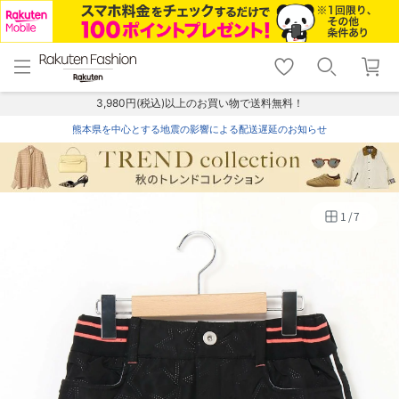
menu
home
search
favorite_border
shopping_cart
lock_outline
メニュー
トップ
検索
お気に入り
カート
ログイン
3,980円(税込)以上のお買い物で送料無料！
熊本県を中心とする地震の影響による配送遅延のお知らせ
1
/
7