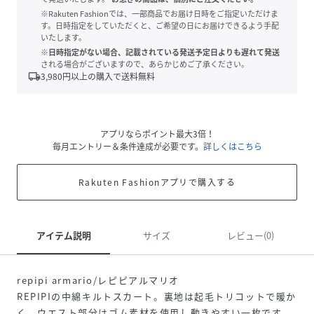
※Rakuten Fashionでは、一部商品でお届け日時をご指定いただけま
す。日時指定をしていただくと、ご希望の日にお届けできるよう手配
いたします。
※日時指定がない場合、記載されている発送予定日よりも遅れて発送
される場合がございますので、あらかじめご了承ください。
local_shipping
3,980
円以上の購入で送料無料
アプリならポイント最大3倍！
毎月エントリー＆条件達成が必要です。
詳しくはこちら
Rakuten Fashionアプリで購入する
アイテム説明
サイズ
レビュー(0)
repipi armario/レピピアルマリオ
REPIPIの中綿キルトスカート。裏地は起毛トリコットで暖か
く、ウエスト部分はゴム素材を使用し動きやすい一枚です。