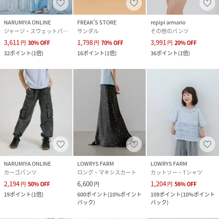
NARUMIYA ONLINE
FREAK’S STORE
repipi armario
ジャージ・スウェットパンツ
サンダル
その他のパンツ
3,611
1,798
3,991
円
30
%
OFF
円
70
%
OFF
円
20
%
OFF
32
ポイント
(
1倍
)
16
ポイント
(
1倍
)
36
ポイント
(
1倍
)
NARUMIYA ONLINE
LOWRYS FARM
LOWRYS FARM
カーゴパンツ
ロング・マキシスカート
カットソー・Tシャツ
2,194
6,600
1,204
円
50
%
OFF
円
円
56
%
OFF
19
ポイント
(
1倍
)
600
ポイント
(
10%ポイント
109
ポイント
(
10%ポイント
バック
)
バック
)