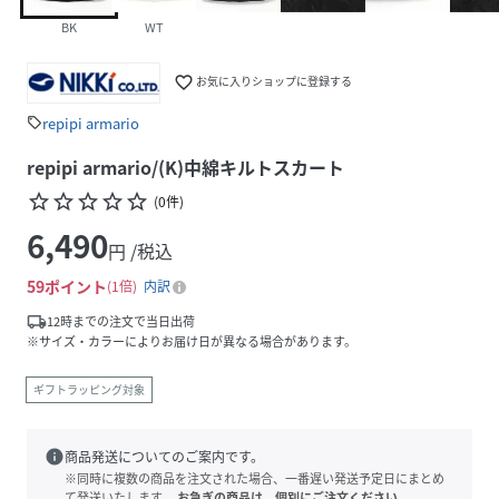
BK
WT
favorite_border
お気に入りショップに登録する
repipi armario
sell
repipi armario/(K)中綿キルトスカート
star_border
star_border
star_border
star_border
star_border
(
0
件
)
6,490
円 /税込
59
ポイント
1倍
内訳
local_shipping
12時までの注文で当日出荷
※サイズ・カラーによりお届け日が異なる場合があります。
ギフトラッピング対象
info
商品発送についてのご案内です。
※同時に複数の商品を注文された場合、一番遅い発送予定日にまとめ
て発送いたします。
お急ぎの商品は、個別にご注文ください。