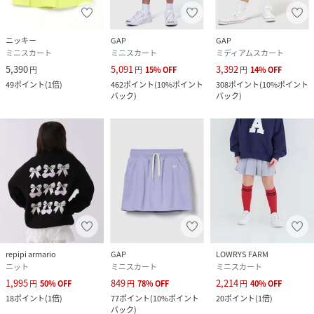
ニッキー
GAP
GAP
ミニスカート
ミニスカート
ミディアムスカート
5,390
5,091
3,392
円
円
15
%
OFF
円
14
%
OFF
49
ポイント
(
1倍
)
462
ポイント
(
10%ポイント
308
ポイント
(
10%ポイント
バック
)
バック
)
repipi armario
GAP
LOWRYS FARM
ニット
ミニスカート
ミニスカート
1,995
849
2,214
円
50
%
OFF
円
78
%
OFF
円
40
%
OFF
18
ポイント
(
1倍
)
77
ポイント
(
10%ポイント
20
ポイント
(
1倍
)
バック
)