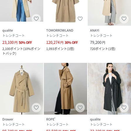
クリーニング
ドライクリーニング
品番
QF2714_35511100001
(
35511100001-7W-3M QF2714
)
qualite
TOMORROWLAND
ANAYI
トレンチコート
トレンチコート
トレンチコート
23,100
120,274
79,200
円
50
%
OFF
円
30
%
OFF
円
2,100
ポイント
(
10%ポイン
1,093
ポイント
(
1倍
)
720
ポイント
(
1倍
)
トバック
)
Drawer
ROPE'
qualite
トレンチコート
トレンチコート
トレンチコート