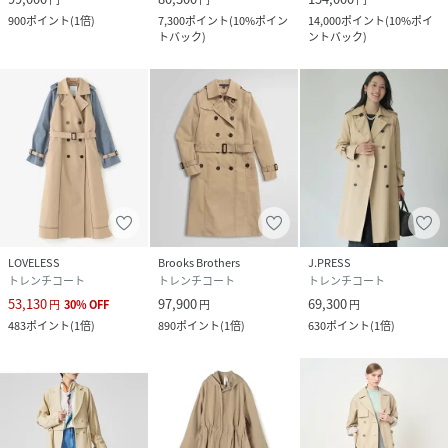
※その他の予約商品、通常商品との同時決済はできません。
900
ポイント
(
1倍
)
7,300
ポイント
(
10%ポイン
14,000
ポイント
(
10%ポイ
トバック
)
ントバック
)
※入荷状況により、お届け予定が前後する場合があります。
※お客様への発送が店頭販売より遅れる場合もあります。
※追加生産商品は、一部の店舗、通販で販売中の場合がござ
います。予めご了承下さい。
※商品を使用前に、タグ等に記載されている「取り扱い上の
注意書き」
「洗濯表示」を必ずご確認ください。
※商品に不良が無い場合、包装紙および箱の彼損がございま
しても発送いたします。
あらかじめご了承ください。
LOVELESS
Brooks Brothers
J.PRESS
トレンチコート
トレンチコート
トレンチコート
53,130
97,900
69,300
性別タイプ
レディース
円
30
%
OFF
円
円
483
ポイント
(
1倍
)
890
ポイント
(
1倍
)
630
ポイント
(
1倍
)
原産国
中国
素材
表地 コットン100% 裏地 キュプラ100%
サイズ
38