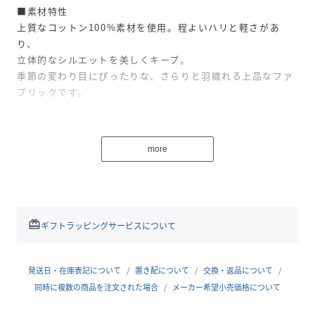
■素材特性
上質なコットン100%素材を使用。程よいハリと軽さがあ
り、
立体的なシルエットを美しくキープ。
季節の変わり目にぴったりな、さらりと羽織れる上品なファ
ブリックです。
■デザイン
エレガントなフレアシルエットが目を惹くロング丈のトレン
more
チコート。
共地のストール付きで、首に巻いたり肩に掛けたりとアレン
ジが自在。
ベルトも取り外し可能で、
ウエストマークしてメリハリを効かせた着こなしや、
redeem
ギフトラッピングサービスについて
さらっと羽織る軽やかなスタイルも楽しめます。
ドラマティックな分量感がありながら、凛とした佇まいが魅
力の一着です。
発送日・在庫表記について
置き配について
交換・返品について
同時に複数の商品を注文された場合
メーカー希望小売価格について