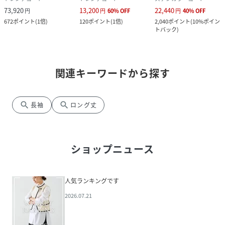
73,920
13,200
22,440
円
円
60
%
OFF
円
40
%
OFF
672
ポイント
(
1倍
)
120
ポイント
(
1倍
)
2,040
ポイント
(
10%ポイン
トバック
)
関連キーワードから探す
search
search
長袖
ロング丈
ショップニュース
人気ランキングです
2026.07.21