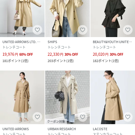
UNITED ARROWS LTD. OUTLET
SHIPS
BEAUTY&YOUTH UNITED ARROWS
トレンチコート
トレンチコート
トレンチコート
19,976
22,330
20,020
円
60
%
OFF
円
30
%
OFF
円
30
%
OFF
181
ポイント
(
1倍
)
203
ポイント
(
1倍
)
182
ポイント
(
1倍
)
クーポン対象
UNITED ARROWS
URBAN RESEARCH
LACOSTE
トレンチコート
トレンチコート
ステンカラーコート