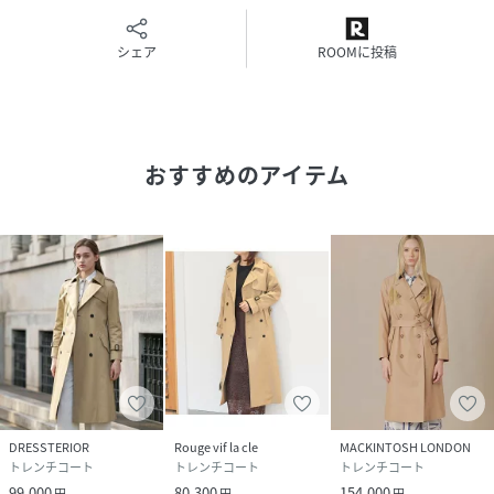
■おすすめスタイリング
ストールを無造作に垂らしてモードに、
シェア
ROOMに投稿
巻いてクラシカルにと、気分で表情が変えられる万能コー
ト。
ワンピースやワイドパンツと合わせて、シルエットを引き立
てる着こなしがおすすめです。
オンにもオフにも使える主役級アウターとして、ワードロー
おすすめのアイテム
ブの軸になるアイテムです。
【注意事項】
※商品画像は、光の当たり具合やパソコンなどの閲覧環境に
より、
実際の色味と異なって見える場合がございます。あらかじめ
ご了承ください。
※画像の商品はサンプルです。
DRESSTERIOR
Rouge vif la cle
MACKINTOSH LONDON
実際の商品と仕様、加工が若干異なる場合があります。
トレンチコート
トレンチコート
トレンチコート
※サイズ表記はあくまで目安となります。
99,000
80,300
154,000
円
円
円