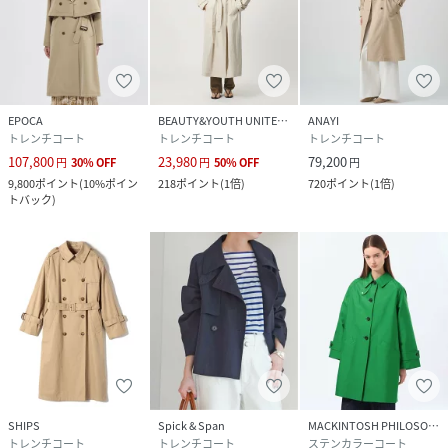
EPOCA
BEAUTY&YOUTH UNITED ARROWS
ANAYI
トレンチコート
トレンチコート
トレンチコート
107,800
23,980
79,200
円
30
%
OFF
円
50
%
OFF
円
9,800
ポイント
(
10%ポイン
218
ポイント
(
1倍
)
720
ポイント
(
1倍
)
トバック
)
SHIPS
Spick & Span
MACKINTOSH PHILOSOPHY
トレンチコート
トレンチコート
ステンカラーコート