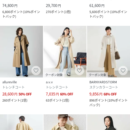
74,800
29,700
61,600
円
円
円
6,800
ポイント
(
10%ポイン
270
ポイント
(
1倍
)
5,600
ポイント
(
10%ポイン
トバック
)
トバック
)
クーポン対象
クーポン対象
allureville
a.v.v
BARNYARDSTORM
トレンチコート
トレンチコート
ステンカラーコート
28,600
7,035
9,856
円
50
%
OFF
円
60
%
OFF
円
68
%
OFF
260
ポイント
(
1倍
)
63
ポイント
(
1倍
)
896
ポイント
(
10%ポイント
バック
)