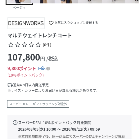
ベージュ
favorite_border
お気に入りショップに登録する
マルチウェイトレンチコート
star_border
star_border
star_border
star_border
star_border
(
0
件
)
107,800
円 /税込
9,800
ポイント
内訳
10%ポイントバック
local_shipping
通常4-9日以内発送予定
※サイズ・カラーによりお届け日が異なる場合があります。
スーパーDEAL
ギフトラッピング対象外
schedule
スーパーDEAL
10
%ポイントバック対象期間
2026/08/05(水) 10:00
〜
2026/08/11(火) 09:59
※本対象期間終了後、同一商品にてスーパーDEALキャンペーンが継続