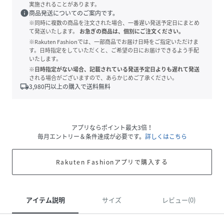
実施されることがあります。
info
商品発送についてのご案内です。
※同時に複数の商品を注文された場合、一番遅い発送予定日にまとめ
て発送いたします。
お急ぎの商品は、個別にご注文ください。
※Rakuten Fashionでは、一部商品でお届け日時をご指定いただけま
す。日時指定をしていただくと、ご希望の日にお届けできるよう手配
いたします。
※日時指定がない場合、記載されている発送予定日よりも遅れて発送
される場合がございますので、あらかじめご了承ください。
local_shipping
3,980
円以上の購入で送料無料
アプリならポイント最大3倍！
毎月エントリー＆条件達成が必要です。
詳しくはこちら
Rakuten Fashionアプリで購入する
アイテム説明
サイズ
レビュー(0)