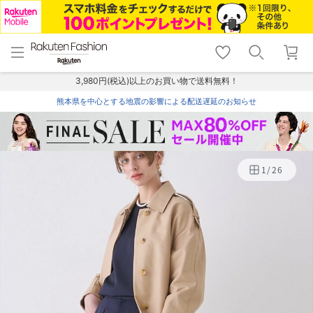
menu
home
search
favorite_border
shopping_cart
lock_outline
メニュー
トップ
検索
お気に入り
カート
ログイン
3,980円(税込)以上のお買い物で送料無料！
熊本県を中心とする地震の影響による配送遅延のお知らせ
1
/
26