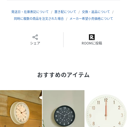
電池を取り外す時もプラス（＋）側から取り出してくださ
い。
発送日・在庫表記について
置き配について
交換・返品について
同時に複数の商品を注文された場合
メーカー希望小売価格について
2：時刻を合わせる
時刻合わせツマミ部分を回して、正しい時刻を合わせます。
3：当製品を掛ける
シェア
ROOMに投稿
当取扱説明書の右記【安全上のご注意】及び【時計の掛け
方】をよくお読みいただき、掛け金具に、掛け穴がしっかり
掛かっていることを確認してください。
おすすめのアイテム
＜電池について＞
◆＋－の極性に注意して正しく設置してください。
◆充電式電池は使用しないでください。
◆電池に直接ハンダ付けしないでください。
◆寿命のきれた電池はすぐに電池ホルダーから外してくださ
い。
◆ショート、分解、加熱、火にいれるなどしないでくださ
い。