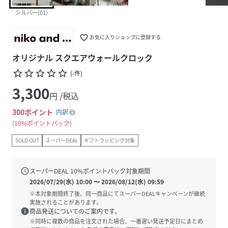
シルバー(01)
favorite_border
お気に入りショップに登録する
オリジナル スクエアウォールクロック
star_border
star_border
star_border
star_border
star_border
(
-
件
)
3,300
円 /税込
300
ポイント
内訳
10%ポイントバック
SOLD OUT
スーパーDEAL
ギフトラッピング対象
schedule
スーパーDEAL
10
%ポイントバック対象期間
2026/07/29(水) 10:00
〜
2026/08/12(水) 09:59
※本対象期間終了後、同一商品にてスーパーDEALキャンペーンが継続
実施されることがあります。
info
商品発送についてのご案内です。
※同時に複数の商品を注文された場合、一番遅い発送予定日にまとめ