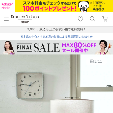
menu
home
search
favorite_border
shopping_cart
lock_outline
メニュー
トップ
検索
お気に入り
カート
ログイン
3,980円(税込)以上のお買い物で送料無料！
熊本県を中心とする地震の影響による配送遅延のお知らせ
1
/
11