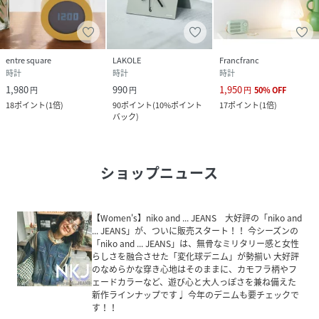
entre square
LAKOLE
Francfranc
時計
時計
時計
1,980
990
1,950
円
円
円
50
%
OFF
18
ポイント
(
1倍
)
90
ポイント
(
10%ポイント
17
ポイント
(
1倍
)
バック
)
ショップニュース
【Women's】niko and ... JEANS 大好評の「niko and
... JEANS」が、ついに販売スタート！！ 今シーズンの
「niko and ... JEANS」は、無骨なミリタリー感と女性
らしさを融合させた「変化球デニム」が勢揃い 大好評
のなめらかな穿き心地はそのままに、カモフラ柄やフ
ェードカラーなど、遊び心と大人っぽさを兼ね備えた
新作ラインナップです♩ 今年のデニムも要チェックで
す！！