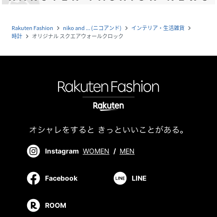
Rakuten Fashion
niko and ... (ニコアンド)
インテリア・生活雑貨
navigate_next
navigate_next
navigate_next
時計
オリジナル スクエアウォールクロック
navigate_next
Instagram
WOMEN
/
MEN
Facebook
LINE
ROOM