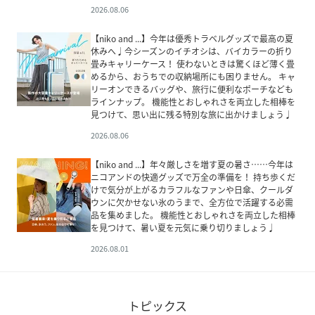
2026.08.06
【niko and ...】今年は優秀トラベルグッズで最高の夏
休みへ♩今シーズンのイチオシは、バイカラーの折り
畳みキャリーケース！ 使わないときは驚くほど薄く畳
めるから、おうちでの収納場所にも困りません。 キャ
リーオンできるバッグや、旅行に便利なポーチなども
ラインナップ。 機能性とおしゃれさを両立した相棒を
見つけて、思い出に残る特別な旅に出かけましょう♩
2026.08.06
【niko and ...】年々厳しさを増す夏の暑さ……今年は
ニコアンドの快適グッズで万全の準備を！ 持ち歩くだ
けで気分が上がるカラフルなファンや日傘、クールダ
ウンに欠かせない氷のうまで、全方位で活躍する必需
品を集めました。 機能性とおしゃれさを両立した相棒
を見つけて、暑い夏を元気に乗り切りましょう♩
2026.08.01
トピックス