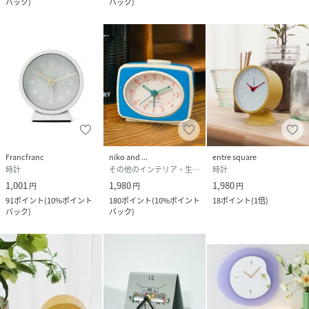
バック
)
バック
)
Francfranc
niko and ...
entre square
時計
その他のインテリア・生活雑貨
時計
1,001
1,980
1,980
円
円
円
91
ポイント
(
10%ポイント
180
ポイント
(
10%ポイント
18
ポイント
(
1倍
)
バック
)
バック
)