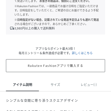
て発送いたします。
お急ぎの商品は、個別にご注文ください。
※Rakuten Fashionでは、一部商品でお届け日時をご指定いただけま
す。日時指定をしていただくと、ご希望の日にお届けできるよう手配
いたします。
※日時指定がない場合、記載されている発送予定日よりも遅れて発送
される場合がございますので、あらかじめご了承ください。
local_shipping
3,980
円以上の購入で送料無料
アプリならポイント最大3倍！
毎月エントリー＆条件達成が必要です。
詳しくはこちら
Rakuten Fashionアプリで購入する
アイテム説明
サイズ
レビュー(-)
シンプルな空間に寄り添うスクエアデザイン