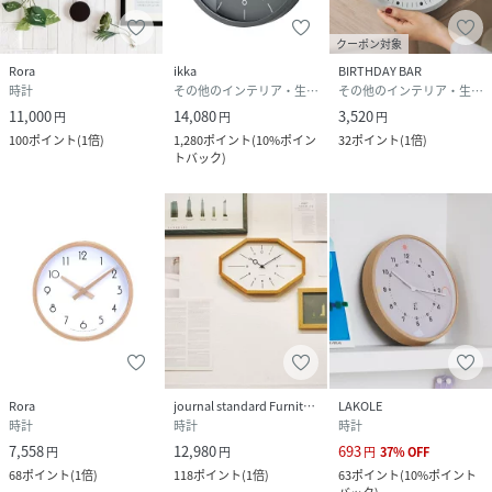
※屋外の光や照明の当たり具合で、実際の商品の色味とカラ
クーポン対象
ー別画像の色味に違いが発生する場合がございます。商品の
Rora
ikka
BIRTHDAY BAR
色味はスタジオ撮影の詳細画像にてご確認ください。
時計
その他のインテリア・生活雑貨
その他のインテリア・生活雑貨
※商品の色や質感を出来るだけ忠実に再現するよう心掛けて
11,000
14,080
3,520
円
円
円
いますが、実物と若干異なる場合がございます。
100
ポイント
(
1倍
)
1,280
ポイント
(
10%ポイン
32
ポイント
(
1倍
)
トバック
)
性別タイプ
ユニセックス
素材
メタル
サイズ
Ｆ
品番
QD1579_577230
(
577230-01-00 QD1579
)
Rora
journal standard Furniture
LAKOLE
時計
時計
時計
7,558
12,980
693
円
円
円
37
%
OFF
68
ポイント
(
1倍
)
118
ポイント
(
1倍
)
63
ポイント
(
10%ポイント