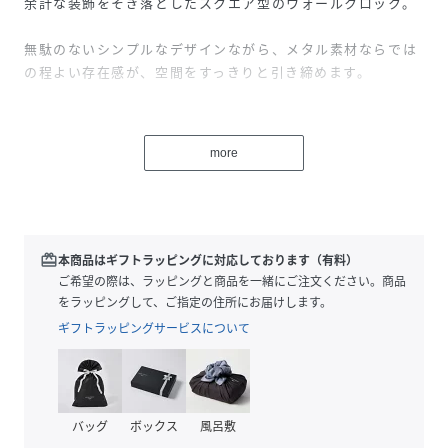
余計な装飾をそぎ落としたスクエア型のウォールクロック。
無駄のないシンプルなデザインながら、メタル素材ならでは
の程よい存在感が、空間をすっきりと引き締めます。
スイープムーブメント仕様で秒針の音が気にならない静音タ
イプなので、リビングやベッドルーム、書斎など幅広いシー
more
ンにおすすめ◎
壁に掛けるだけでお部屋の印象をスマートにアップデートし
てくれます。
redeem
本商品はギフトラッピングに対応しております（有料）
ご希望の際は、ラッピングと商品を一緒にご注文ください。商品
＜ご使用方法＞
をラッピングして、ご指定の住所にお届けします。
1：電池を入れる
ギフトラッピングサービスについて
電池ボックスに単３乾電池1本をプラス（＋）、マイナス
（－）の方向が正しいか確認したうえで設置します。
絶縁紙や電池シールが付いてる場合は、必ず取り外してから
電池を設置してください。
バッグ
ボックス
風呂敷
※この時、プラス（＋）側から電池を入れてください。