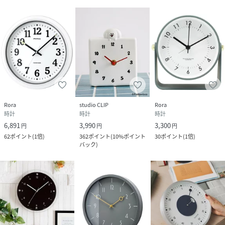
生する場所
＜取扱い上の注意＞
◆故障かな？と思ったら下記の点をご確認ください。
【秒針または分針が動かない】
・電池は入っていますか。・電池がプラス（＋）、マイナス
（－）正しい向きでセットされていますか。
【時間が合わない】
・電池が消耗している可能性があります。新しい電池に交換
Rora
studio CLIP
Rora
頂くことをお勧めいたします。
時計
時計
時計
◆お手入れについて
6,891
3,990
3,300
円
円
円
水洗いせず、乾いた柔らかい布で拭いてください。
62
ポイント
(
1倍
)
362
ポイント
(
10%ポイント
30
ポイント
(
1倍
)
バック
)
＊静電気などにより、当製品を掛けて使用した際は壁面が汚
れる場合がありますので、壁面をご確認頂き汚れを落として
ください。
◆製品、電池、梱包材などの廃棄
・お住まいの地区自治体の廃棄方法に従って廃棄してくださ
い。
・当製品、電池、梱包材などは分別して廃棄してください。