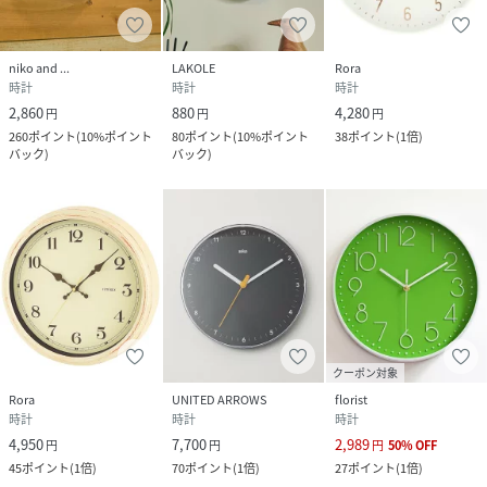
◆電池が液漏れを起こした場合は液にふれずに、速やかにお
住まいの地区自治体の廃棄方法に従って廃棄してください。
◆電池は幼児の手の届かない場所で保管してください。
niko and ...
LAKOLE
Rora
◆万一飲み込んだ場合は、ただちに医師と相談してくださ
時計
時計
時計
い。
2,860
880
4,280
円
円
円
260
ポイント
(
10%ポイント
80
ポイント
(
10%ポイント
38
ポイント
(
1倍
)
ーーー
バック
)
バック
)
インテリア 掛け時計 スイープムーブメント 静音 時
計 ウォールクロック スクエアクロック シンプル リビ
ング ベッドルーム 書斎
ーーー
＜ご使用上の注意＞
◆分解・改造はしないでください。◆強い衝撃は与えないで
ください。◆以下のような場所でご使用および保管はしない
クーポン対象
でください。・温度が０度以下、または40度以上になる場
Rora
UNITED ARROWS
florist
所・暖房器具等の熱風が当たるところ・ほこりや塵が多いと
時計
時計
時計
ころ・浴室等湿気が多い場所・直射日光など強い紫外線があ
4,950
7,700
2,989
円
円
円
50
%
OFF
たる場所・強い磁気のある場所・振動の激しい場所・工場、
45
ポイント
(
1倍
)
70
ポイント
(
1倍
)
27
ポイント
(
1倍
)
台所等油分が多く発生する場所・温泉場や銭湯などガスの発