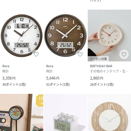
バック
)
クーポン対象
Rora
Rora
BIRTHDAY BAR
時計
時計
その他のインテリア・生活雑貨
3,358
5,646
2,860
円
円
円
30
ポイント
(
1倍
)
51
ポイント
(
1倍
)
26
ポイント
(
1倍
)