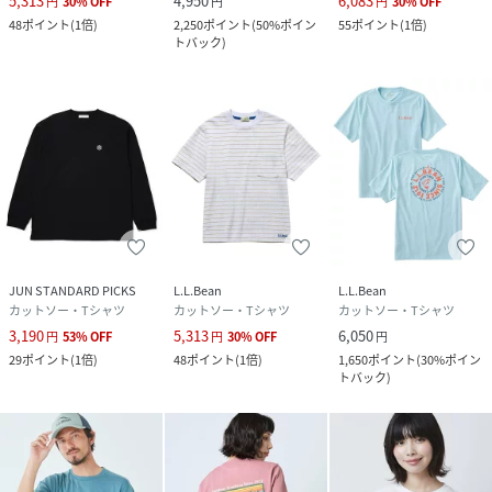
5,313
4,950
6,083
円
30
%
OFF
円
円
30
%
OFF
48
ポイント
(
1倍
)
2,250
ポイント
(
50%ポイン
55
ポイント
(
1倍
)
トバック
)
JUN STANDARD PICKS
L.L.Bean
L.L.Bean
カットソー・Tシャツ
カットソー・Tシャツ
カットソー・Tシャツ
3,190
5,313
6,050
円
53
%
OFF
円
30
%
OFF
円
29
ポイント
(
1倍
)
48
ポイント
(
1倍
)
1,650
ポイント
(
30%ポイン
トバック
)