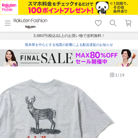
menu
home
search
favorite_border
shopping_cart
lock_outline
メニュー
トップ
検索
お気に入り
カート
ログイン
3,980円(税込)以上のお買い物で送料無料！
熊本県を中心とする地震の影響による配送遅延のお知らせ
1
/
19