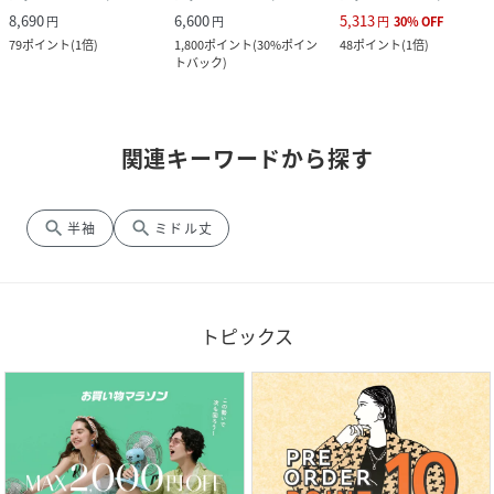
8,690
6,600
5,313
円
円
円
30
%
OFF
79
ポイント
(
1倍
)
1,800
ポイント
(
30%ポイン
48
ポイント
(
1倍
)
トバック
)
関連キーワードから探す
search
search
半袖
ミドル丈
トピックス