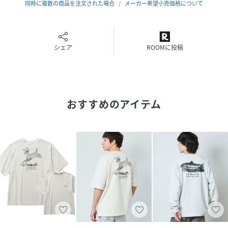
左胸と背面にL.L.Bean Outfitters Since 1912 ロゴとアニ
同時に複数の商品を注文された場合
メーカー希望小売価格について
マルプリント入り
正面、背面共に染み込みプリントを採用
染み込みプリントとはアーカイブのTシャツなどにも見られ
る水性染料を多く染み込ませるプリント手法で、Tシャツ本
シェア
ROOMに投稿
体に馴染んだ自然な雰囲気に仕上げています
用途
アウトドア 普段使い 通勤 通学 ビジネス キャンプ ハイキン
おすすめのアイテム
グ ウォーキング 旅行 トラベル
モデル身長：179cm 着用サイズ：Deer,Ptarmigan/M
Trout,Mallard/L
性別タイプ
メンズ
原産国
中国
素材
本体:コットン80%
ナイロン20%