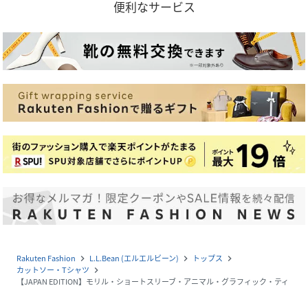
便利なサービス
Rakuten Fashion
L.L.Bean (エルエルビーン)
トップス
navigate_next
navigate_next
navigate_next
カットソー・Tシャツ
navigate_next
【JAPAN EDITION】モリル・ショートスリーブ・アニマル・グラフィック・ティ