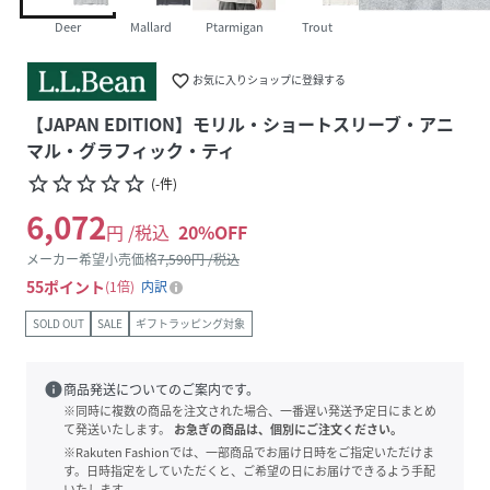
Deer
Mallard
Ptarmigan
Trout
favorite_border
お気に入りショップに登録する
【JAPAN EDITION】モリル・ショートスリーブ・アニ
マル・グラフィック・ティ
star_border
star_border
star_border
star_border
star_border
(
-
件
)
6,072
円 /税込
20
%OFF
メーカー希望小売価格
7,590
円 /税込
55
ポイント
1倍
内訳
SOLD OUT
SALE
ギフトラッピング対象
info
商品発送についてのご案内です。
※同時に複数の商品を注文された場合、一番遅い発送予定日にまとめ
て発送いたします。
お急ぎの商品は、個別にご注文ください。
※Rakuten Fashionでは、一部商品でお届け日時をご指定いただけま
す。日時指定をしていただくと、ご希望の日にお届けできるよう手配
いたします。