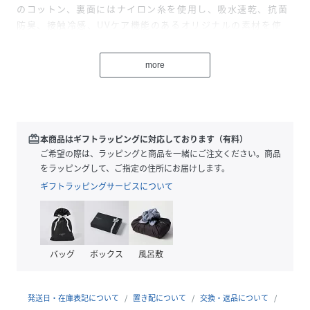
のコットン、裏面にはナイロン糸を使用し、吸水速乾、抗菌
防臭、接触冷感、UVケア機能のあるオリジナルの素材を使
用。懐かしさと機能性を兼ね備えた一枚です。
more
サイズ＆フィット
全体にゆったりめのフィット
スタンダードなボックス・シルエット
redeem
本商品はギフトラッピングに対応しております（有料）
素材＆ケア方法
ご希望の際は、ラッピングと商品を一緒にご注文ください。商品
をラッピングして、ご指定の住所にお届けします。
表面にコットン、裏面にナイロンを使用したオリジナルの素
ギフトラッピングサービスについて
材を使用
吸水速乾、抗菌防臭、接触冷感、UVケアなどの機能性を発揮
濃い色の場合は摩擦や濡れた際に他の物に色移りすることが
あるため、白、淡色との着用にご注意ください
バッグ
ボックス
風呂敷
追加情報
首回りはリブ編み
発送日・在庫表記について
置き配について
交換・返品について