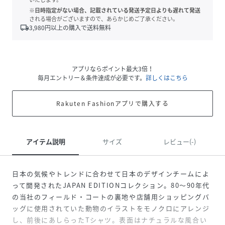
※日時指定がない場合、記載されている発送予定日よりも遅れて発送
される場合がございますので、あらかじめご了承ください。
local_shipping
3,980
円以上の購入で送料無料
アプリならポイント最大3倍！
毎月エントリー＆条件達成が必要です。
詳しくはこちら
Rakuten Fashionアプリで購入する
アイテム説明
サイズ
レビュー(-)
日本の気候やトレンドに合わせて日本のデザインチームによ
って開発されたJAPAN EDITIONコレクション。80～90年代
の当社のフィールド・コートの裏地や店舗用ショッピングバ
ッグに使用されていた動物のイラストをモノクロにアレンジ
し、前後にあしらったTシャツ。表面はナチュラルな風合い