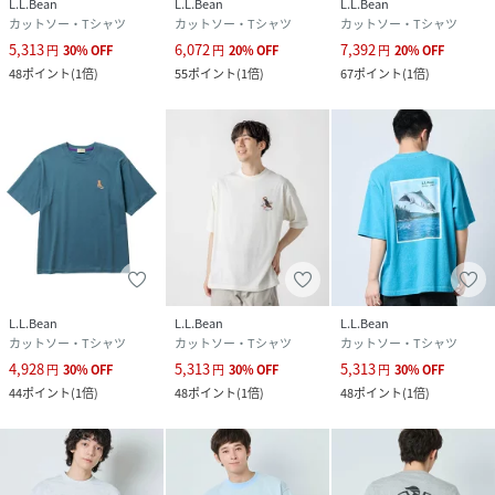
L.L.Bean
L.L.Bean
L.L.Bean
リブ:コットン100%
カットソー・Tシャツ
カットソー・Tシャツ
カットソー・Tシャツ
5,313
6,072
7,392
円
30
%
OFF
円
20
%
OFF
円
20
%
OFF
サイズ
M、L
48
ポイント
(
1倍
)
55
ポイント
(
1倍
)
67
ポイント
(
1倍
)
クリーニング
洗濯機洗い可（ネット使用）
品番
QC8961_065341
(
065341-G70-004 QC8961
)
L.L.Bean
L.L.Bean
L.L.Bean
カットソー・Tシャツ
カットソー・Tシャツ
カットソー・Tシャツ
4,928
5,313
5,313
円
30
%
OFF
円
30
%
OFF
円
30
%
OFF
44
ポイント
(
1倍
)
48
ポイント
(
1倍
)
48
ポイント
(
1倍
)