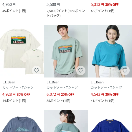
4,950
5,500
5,313
円
円
円
30
%
OFF
45
ポイント
(
1倍
)
2,500
ポイント
(
50%ポイン
48
ポイント
(
1倍
)
トバック
)
L.L.Bean
L.L.Bean
L.L.Bean
カットソー・Tシャツ
カットソー・Tシャツ
カットソー・Tシャツ
4,928
6,072
4,543
円
30
%
OFF
円
20
%
OFF
円
30
%
OFF
44
ポイント
(
1倍
)
55
ポイント
(
1倍
)
41
ポイント
(
1倍
)