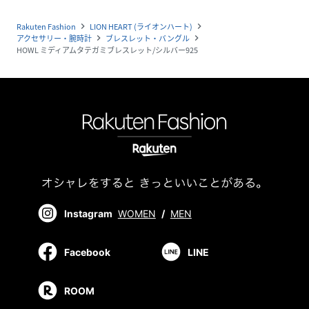
Rakuten Fashion
LION HEART (ライオンハート)
navigate_next
navigate_next
アクセサリー・腕時計
ブレスレット・バングル
navigate_next
navigate_next
HOWL ミディアムタテガミブレスレット/シルバー925
Instagram
WOMEN
/
MEN
Facebook
LINE
ROOM