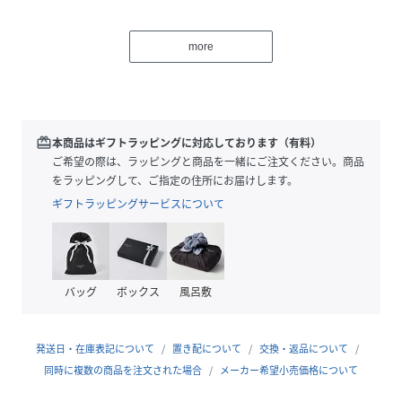
現在表示されているサイト表示価格が正しい販売価格です。
more
【美しい輝きを放つシルバー925製】
獅子の躍動感と荒々しさを表現した重厚感あるシルバーブレ
スレット
【“HOWL”ミディアムタテガミブレスレット】
redeem
本商品はギフトラッピングに対応しております（有料）
●崇高なイメージを持つライオンのたてがみをデザインし
ご希望の際は、ラッピングと商品を一緒にご注文ください。商品
た、存在感の際立つライオンハートの初期シリーズ。
をラッピングして、ご指定の住所にお届けします。
●エッジのきいた力強いフォルムが放つ圧倒的な美しさとバ
ギフトラッピングサービスについて
ランスの取れたデザインが特徴です。
●力、勇気、王権の象徴として古代から描かれている『ライ
オン』は身に着けることで威厳と力強さを感じていただくこ
とができるはず。
バッグ
ボックス
風呂敷
●立体感のあるいぶし仕上げを採用し、重厚感ある仕上がり
になっています。
発送日・在庫表記について
置き配について
交換・返品について
シルバー925（スターリングシルバー）
同時に複数の商品を注文された場合
メーカー希望小売価格について
・シルバー925は92.5%の純銀を含んでおり、高い純度を誇