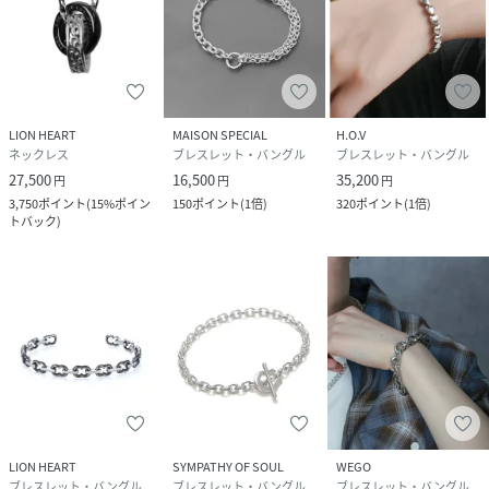
原産国
タイ
素材
シルバー925(いぶし仕上げ)
サイズ
ONE SIZE
LION HEART
MAISON SPECIAL
H.O.V
ネックレス
ブレスレット・バングル
ブレスレット・バングル
品番
QC7424_1BR080
(
1BR080-A0-SV QC7424
)
27,500
16,500
35,200
円
円
円
3,750
ポイント
(
15%ポイン
150
ポイント
(
1倍
)
320
ポイント
(
1倍
)
トバック
)
LION HEART
SYMPATHY OF SOUL
WEGO
ブレスレット・バングル
ブレスレット・バングル
ブレスレット・バングル