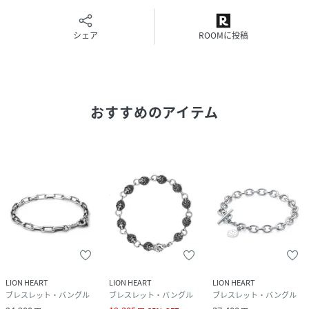
ります。
・貴金属としての価値があり、品質の高いジュエリーに用い
られます。
シェア
ROOMに投稿
・お手入れをしていただきながら経年変化を楽しめる素材で
す。
KingofSilver,KingofHOWL
おすすめのアイテム
百獣の王に君臨するライオンは、他の生き物を統率する孤高
の存在。
その姿をモチーフとしたアイテムを身につけることで、自身
の持つ潜在的な“強さ”が引きあげられるような心持ちにな
る。
“バイカー”や“ロック”などのシルバーアクセサリーは、男性
が好むヘビーウェイトでクラシカルなスタイルを完成させる
重要なアイテム。
圧倒的な存在感を身に着けて、百獣の王の力と誇りを手に入
れよう。
LION HEART
LION HEART
LION HEART
【HOWL-ハウル-】
ブレスレット・バングル
ブレスレット・バングル
ブレスレット・バングル
「ライオンの勇敢さと気高さ」を表現した、ブランドの代表