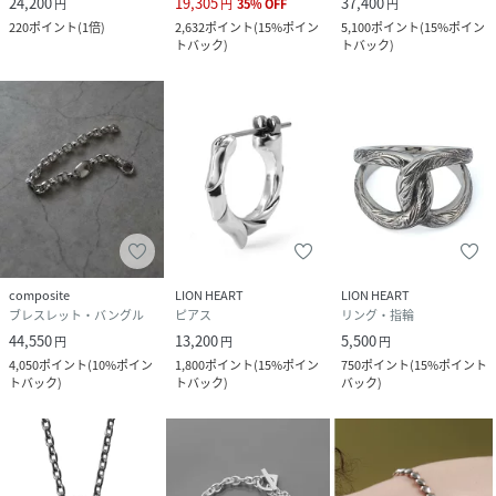
24,200
19,305
37,400
円
円
35
%
OFF
円
的なコレクション。
220
ポイント
(
1倍
)
2,632
ポイント
(
15%ポイン
5,100
ポイント
(
15%ポイン
幅広い年代の男性に愛される、ライオンハートのロングセラ
トバック
)
トバック
)
ーであり、原点。
【LIONHEART-ライオンハート-】
1996年から続くブランド。
ブランドコンセプトは『常に変化を恐れず新たな価値観をシ
ェアし続けるアクセサリーブランド。』
※シルバー素材は『硫化』により黒ずむ事がございますが、
シルバー磨き等でお手入れして頂く事で本来の輝きを取り戻
composite
LION HEART
LION HEART
します。
ブレスレット・バングル
ピアス
リング・指輪
※故障や変色の原因となりますので入浴や海水浴等、水場で
44,550
13,200
5,500
円
円
円
のご使用はお控えください。
4,050
ポイント
(
10%ポイン
1,800
ポイント
(
15%ポイン
750
ポイント
(
15%ポイント
※いぶし処理（溝部分の黒色）は全て手作業による物ですの
トバック
)
トバック
)
バック
)
で、個体差がございます。
性別タイプ
ユニセックス