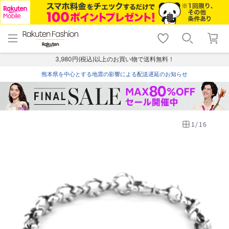
menu
home
search
favorite_border
shopping_cart
lock_outline
メニュー
トップ
検索
お気に入り
カート
ログイン
3,980円(税込)以上のお買い物で送料無料！
熊本県を中心とする地震の影響による配送遅延のお知らせ
1
/
16