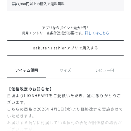
local_shipping
3,980
円以上の購入で送料無料
アプリならポイント最大3倍！
毎月エントリー＆条件達成が必要です。
詳しくはこちら
Rakuten Fashionアプリで購入する
アイテム説明
サイズ
レビュー(-)
【価格改定のお知らせ】
日頃よりLIONHEARTをご愛顧いただき、誠にありがとうご
ざいます。
こちらの商品は2026年4月1日(水)より価格改定を実施させて
いただきます。
お届けする商品に付属している値札の表記が旧価格の場合が
ございますが、