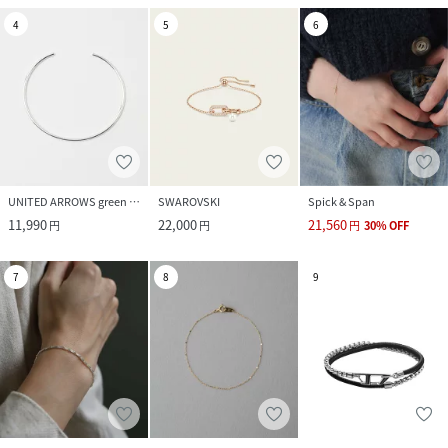
4
5
6
UNITED ARROWS green label relaxing
SWAROVSKI
Spick & Span
11,990
22,000
21,560
円
円
円
30
%
OFF
7
8
9