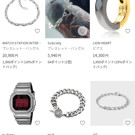
WATCH STATION INTERNATIONAL
Subciety
LION HEART
ブレスレット・バングル
ブレスレット・バングル
ピアス
20,900
5,940
14,300
円
円
円
1,900
ポイント
(
10%ポイン
54
ポイント
(
1倍
)
1,950
ポイント
(
15%ポイン
トバック
)
トバック
)
bullidge
HUF
4℃