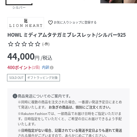
シルバー
favorite_border
お気に入りショップに登録する
HOWL ミディアムタテガミブレスレット/シルバー925
star_border
star_border
star_border
star_border
star_border
(
-
件
)
44,000
円 /税込
400
ポイント
1倍
内訳
SOLD OUT
ギフトラッピング対象
info
商品発送についてのご案内です。
※同時に複数の商品を注文された場合、一番遅い発送予定日にまとめ
て発送いたします。
お急ぎの商品は、個別にご注文ください。
※Rakuten Fashionでは、一部商品でお届け日時をご指定いただけま
す。日時指定をしていただくと、ご希望の日にお届けできるよう手配
いたします。
※日時指定がない場合、記載されている発送予定日よりも遅れて発送
される場合がございますので、あらかじめご了承ください。