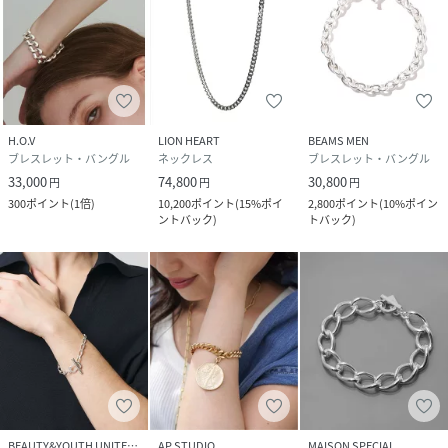
H.O.V
LION HEART
BEAMS MEN
ブレスレット・バングル
ネックレス
ブレスレット・バングル
33,000
74,800
30,800
円
円
円
300
ポイント
(
1倍
)
10,200
ポイント
(
15%ポイ
2,800
ポイント
(
10%ポイン
ントバック
)
トバック
)
BEAUTY&YOUTH UNITED ARROWS
AP STUDIO
MAISON SPECIAL