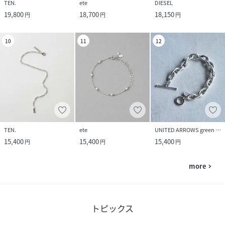
TEN.
ete
DIESEL
19,800
18,700
18,150
円
円
円
10
11
12
TEN.
ete
UNITED ARROWS green label relaxing
15,400
15,400
15,400
円
円
円
more
navigate_next
トピックス