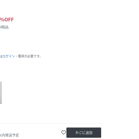
%OFF
 /税込
は
ログイン
・獲得が必要です。
か
favorite_border
かごに追加
日以内発送予定