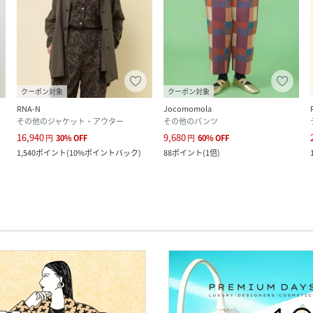
クーポン対象
クーポン対象
RNA-N
Jocomomola
その他のジャケット・アウター
その他のパンツ
16,940
9,680
円
30
%
OFF
円
60
%
OFF
1,540
ポイント
(
10%ポイントバック
)
88
ポイント
(
1倍
)