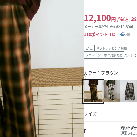
12,100
円 /税込
38
メーカー希望小売価格
19,800
円
110
ポイント
1倍
内訳
SALE
ギフトラッピング対象
ブランドクーポン対象商品
ご利用に
カラー：
ブラウン
サイズ
残りわず
F
通常1-4