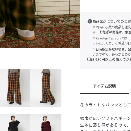
info
商品発送についてのご案
※同時に複数の商品を注文
す。
お急ぎの商品は、個
※Rakuten Fashi
ていただくと、ご希望の日
※日時指定がない場合、記
いますので、あらかじめご
local_shipping
3,980
円以上の購入で送
アイテム説明
冬のライトなパンツとし
裾巾が広いソフトバギー
生地に落ち感があるので