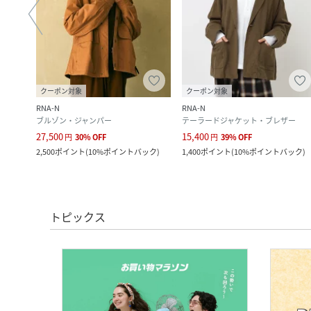
クーポン対象
クーポン対象
RNA-N
RNA-N
ブルゾン・ジャンパー
テーラードジャケット・ブレザー
27,500
15,400
円
30
%
OFF
円
39
%
OFF
ク
)
2,500
ポイント
(
10%ポイントバック
)
1,400
ポイント
(
10%ポイントバック
)
トピックス