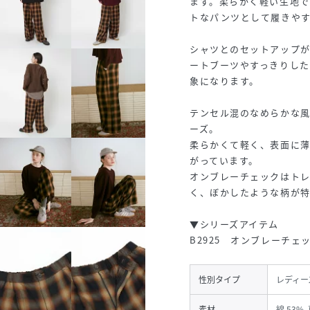
ます。柔らかく軽い生地
トなパンツとして履きやす
シャツとのセットアップ
ートブーツやすっきりした
象になります。
テンセル混のなめらかな
ーズ。
柔らかくて軽く、表面に
がっています。
オンブレーチェックはト
く、ぼかしたような柄が
▼シリーズアイテム
B2925 オンブレーチェ
性別タイプ
レディー
素材
綿 53%