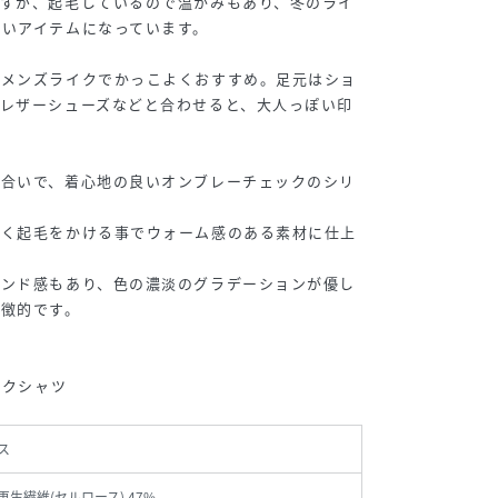
ですが、起毛しているので温かみもあり、冬のライ
いアイテムになっています。
がメンズライクでかっこよくおすすめ。足元はショ
レザーシューズなどと合わせると、大人っぽい印
風合いで、着心地の良いオンブレーチェックのシリ
薄く起毛をかける事でウォーム感のある素材に仕上
レンド感もあり、色の濃淡のグラデーションが優し
特徴的です。
ックシャツ
ス
, 再生繊維(セルロース) 47%