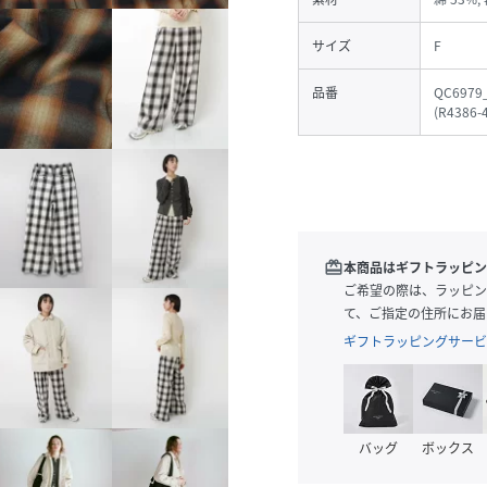
サイズ
F
品番
QC6979
(
R4386-
redeem
本商品はギフトラッピン
ご希望の際は、ラッピン
て、ご指定の住所にお届
ギフトラッピングサービ
バッグ
ボックス