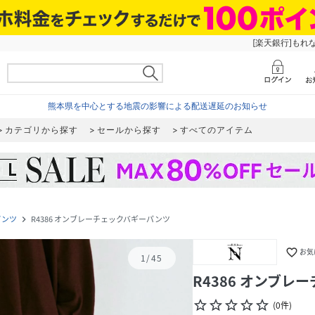
[楽天銀行]もれ
熊本県を中心とする地震の影響による配送遅延のお知らせ
カテゴリから探す
セールから探す
すべてのアイテム
パンツ
R4386 オンブレーチェックバギーパンツ
navigate_next
favorite_border
お気
1
/
45
R4386 オンブ
star_border
star_border
star_border
star_border
star_border
(
0
件
)