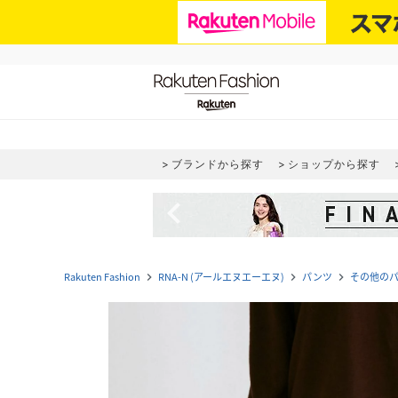
ブランドから探す
ショップから探す
navigate_before
Rakuten Fashion
RNA-N (アールエヌエーエヌ)
パンツ
その他の
navigate_next
navigate_next
navigate_next