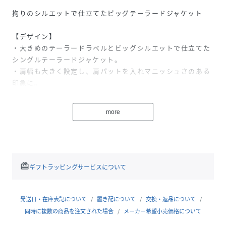
拘りのシルエットで仕立てたビッグテーラードジャケット
【デザイン】
・大きめのテーラードラペルとビッグシルエットで仕立てた
シングルテーラードジャケット。
・肩幅も大きく設定し、肩パットを入れマニッシュさのある
印象に。
・大きめのシルエットながらも、女性の身体にも程よくなじ
む拘りのパターンで仕上げています。
more
・大きめの1つボタンもアクセントに。
・マニッシュにワイドパンツでのスタイリングや、サテンの
ナロースカートなどセンシュアルなアイテムとのスタイリン
グもおすすめです。
redeem
ギフトラッピングサービスについて
【素材】
・パウダリーなタッチに仕上げた梳毛調合繊素材を使用。
・ポリエステルでありながら、特殊加工によりレーヨンのよ
発送日・在庫表記について
置き配について
交換・返品について
うな膨らみとソフトさを兼ね備えた素材。
同時に複数の商品を注文された場合
メーカー希望小売価格について
・縦・横ストレッチ性もあり着心地も◎