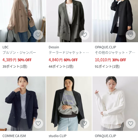
LBC
Dessin
OPAQUE.CLIP
ブルゾン・ジャンパー
テーラードジャケット・ブレザー
その他のジャケット・アウター
4,389
4,840
10,010
円
50
%
OFF
円
60
%
OFF
円
30
%
OFF
39
ポイント
(
1倍
)
44
ポイント
(
1倍
)
91
ポイント
(
1倍
)
COMME CA ISM
studio CLIP
OPAQUE.CLIP