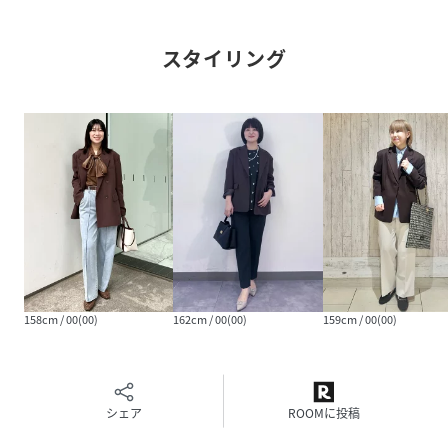
・UVケアと取り扱いし易いイージーケア素材。
・マシンウォッシャブルでご自宅でのお洗濯も可能。
スタイリング
【仕様】
・ポケット数：胸×1前×2
・裏地：総裏仕立て
・後ろベンツ
※この製品は、太陽光線中の紫外線（UV）を通しにくくしま
す。この効果は永久的ではありません。
－－－－－－－－－－－－－－－－－－
158cm / 00(00)
162cm / 00(00)
159cm / 00(00)
【es（エス）OPAQUE．CLIP】
「特別なあなたの、サマになる服。」
自分らしさを表現したい、全ての女性へ。
シェア
ROOMに投稿
良質な素材と、美しいフォルムによる快適な着心地。