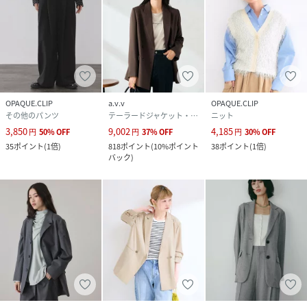
OPAQUE.CLIP
a.v.v
OPAQUE.CLIP
その他のパンツ
テーラードジャケット・ブレザー
ニット
3,850
9,002
4,185
円
50
%
OFF
円
37
%
OFF
円
30
%
OFF
35
ポイント
(
1倍
)
818
ポイント
(
10%ポイント
38
ポイント
(
1倍
)
バック
)