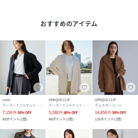
品格を纏い、着る人の内面から輝きを放つ。
新たにOPAQUE．CLIPから提案する新レーベルです。
おすすめのアイテム
※照明の関係により、実際よりも色味が違って見える場合が
あります。また、パソコン・スマートフォンなどの環境によ
り、若干製品と画像のカラーが異なる場合もございます。
性別タイプ
レディース
原産国
中国製
素材
表地・裏地：ポリエステル100％
coen
OPAQUE.CLIP
OPAQUE.CLIP
サイズ
00(00)
テーラードジャケット・ブレザー
テーラードジャケット・ブレザー
チェスターコート
7,150
5,280
14,850
円
50
%
OFF
円
60
%
OFF
円
50
%
OFF
クリーニング
洗濯機洗い可
65
ポイント
(
1倍
)
48
ポイント
(
1倍
)
135
ポイント
(
1倍
)
品番
QC6964_20250263744022
(
20250263744022-019-00 QC6964
)