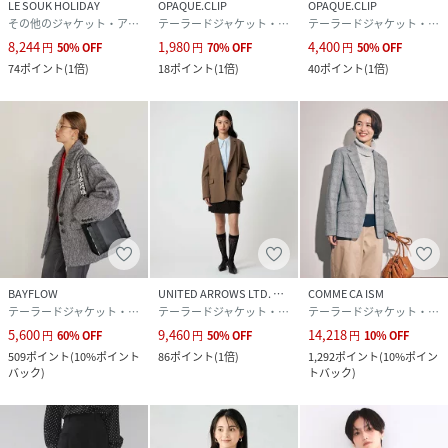
LE SOUK HOLIDAY
OPAQUE.CLIP
OPAQUE.CLIP
その他のジャケット・アウター
テーラードジャケット・ブレザー
テーラードジャケット・ブレザー
8,244
1,980
4,400
円
50
%
OFF
円
70
%
OFF
円
50
%
OFF
74
ポイント
(
1倍
)
18
ポイント
(
1倍
)
40
ポイント
(
1倍
)
BAYFLOW
UNITED ARROWS LTD. OUTLET
COMME CA ISM
テーラードジャケット・ブレザー
テーラードジャケット・ブレザー
テーラードジャケット・ブレザー
5,600
9,460
14,218
円
60
%
OFF
円
50
%
OFF
円
10
%
OFF
509
ポイント
(
10%ポイント
86
ポイント
(
1倍
)
1,292
ポイント
(
10%ポイン
バック
)
トバック
)