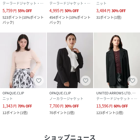
テーラードジャケット・ブレザー
テーラードジャケット・ブレザー
ニット
5,759
4,995
3,484
円
55
%
OFF
円
50
%
OFF
円
30
%
OFF
523
ポイント
(
10%ポイント
454
ポイント
(
10%ポイント
31
ポイント
(
1倍
)
バック
)
バック
)
OPAQUE.CLIP
OPAQUE.CLIP
UNITED ARROWS LTD. OUTLET
ニット
ノーカラージャケット
テーラードジャケット・ブレザー
1,343
7,700
13,596
円
70
%
OFF
円
30
%
OFF
円
60
%
OFF
12
ポイント
(
1倍
)
70
ポイント
(
1倍
)
123
ポイント
(
1倍
)
ショップニュース