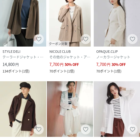
クーポン対象
STYLE DELI
NICOLE CLUB
OPAQUE.CLIP
テーラードジャケット・ブレザー
その他のジャケット・アウター
ノーカラージャケット
14,800
7,700
7,700
円
円
50
%
OFF
円
30
%
OFF
134
ポイント
(
1倍
)
70
ポイント
(
1倍
)
70
ポイント
(
1倍
)