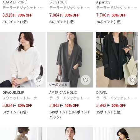
ADAM ET ROPE'
B.C STOCK
A part by
テーラードジャケット・ブレザー
テーラードジャケット・ブレザー
テーラードジャケット・ブレザー
8,910
7,084
7,700
円
70
%
OFF
円
30
%
OFF
円
50
%
OFF
81
ポイント
(
1倍
)
64
ポイント
(
1倍
)
70
ポイント
(
1倍
)
クーポン対象
OPAQUE.CLIP
AMERICAN HOLIC
DIAVEL
スウェット・トレーナー
テーラードジャケット・ブレザー
テーラードジャケット・ブレザー
3,834
3,843
3,942
円
30
%
OFF
円
45
%
OFF
円
20
%
OFF
34
ポイント
(
1倍
)
349
ポイント
(
10%ポイント
35
ポイント
(
1倍
)
バック
)