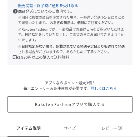
販売開始・終了時に通知を受け取る
info
商品発送についてのご案内です。
※同時に複数の商品を注文された場合、一番遅い発送予定日にまとめ
て発送いたします。
お急ぎの商品は、個別にご注文ください。
※Rakuten Fashionでは、一部商品でお届け日時をご指定いただけま
す。日時指定をしていただくと、ご希望の日にお届けできるよう手配
いたします。
※日時指定がない場合、記載されている発送予定日よりも遅れて発送
される場合がございますので、あらかじめご了承ください。
local_shipping
3,980
円以上の購入で送料無料
アプリならポイント最大3倍！
毎月エントリー＆条件達成が必要です。
詳しくはこちら
Rakuten Fashionアプリで購入する
アイテム説明
サイズ
レビュー(0)