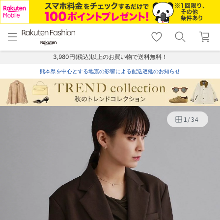
menu
home
search
favorite_border
shopping_cart
lock_outline
メニュー
トップ
検索
お気に入り
カート
ログイン
3,980円(税込)以上のお買い物で送料無料！
熊本県を中心とする地震の影響による配送遅延のお知らせ
1
/
34