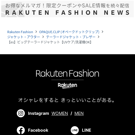
Rakuten Fashion
OPAQUE.CLIP (オペークドットクリップ)
navigate_next
navigate_next
ジャケット・アウター
テーラードジャケット・ブレザー
navigate_next
navigate_next
【es】ビッグテーラードジャケット【UVケア/洗濯機OK】
Instagram
WOMEN
/
MEN
Facebook
LINE