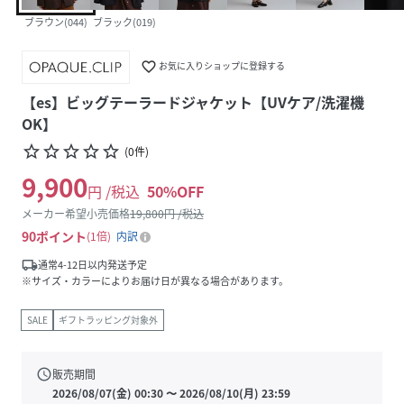
ブラウン(044)
ブラック(019)
favorite_border
お気に入りショップに登録する
【es】ビッグテーラードジャケット【UVケア/洗濯機
OK】
star_border
star_border
star_border
star_border
star_border
(
0
件
)
9,900
円 /税込
50
%OFF
メーカー希望小売価格
19,800
円 /税込
90
ポイント
1倍
内訳
local_shipping
通常4-12日以内発送予定
※サイズ・カラーによりお届け日が異なる場合があります。
SALE
ギフトラッピング対象外
schedule
販売期間
2026/08/07(金) 00:30
〜
2026/08/10(月) 23:59