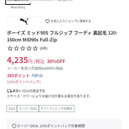
New Navy
favorite_border
お気に入りショップに登録する
ボーイズ ミッド90S フルジップ フーディ 裏起毛 120-
160cm MID90s Full-Zip
star_border
star_border
star_border
star_border
star_border
(
0
件
)
4,235
円 /税込
30
%OFF
メーカー希望小売価格
6,050
円 /税込
385
ポイント
内訳
10%ポイントバック
local_shipping
通常4-7日以内発送予定
※サイズ・カラーによりお届け日が異なる場合があります。
SALE
スーパーDEAL
ギフトラッピング対象外
schedule
スーパーDEAL
10
%ポイントバック対象期間