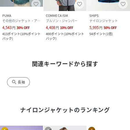
PUMA
COMME CA ISM
SHIPS
その他のジャケット・アウター
ブルゾン・ジャンパー
ナイロンジャケット
4,543
4,408
5,995
円
30
%
OFF
円
10
%
OFF
円
50
%
OFF
413
ポイント
(
10%ポイント
400
ポイント
(
10%ポイント
54
ポイント
(
1倍
)
バック
)
バック
)
関連キーワードから探す
search
長袖
ナイロンジャケット
のランキング