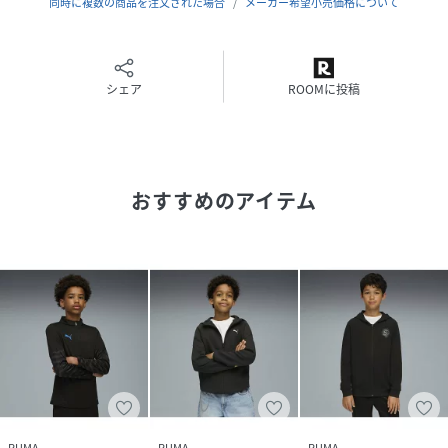
同時に複数の商品を注文された場合
メーカー希望小売価格について
ットやリブ編みの裾と袖口など、ディテールにもこだわった
仕上がりです。さらに、50%以上リサイクル素材を使用した
サステナブルな選択肢でもあります。
シェア
ROOMに投稿
特徴
リサイクル素材を50%以上使用
詳細
おすすめのアイテム
フィット感:レギュラー
主な素材:フリース
ネック:クルーネック
長袖
ファスナー:フルジップ
長さ:レギュラー
ポケット:カンガルーポケット
リブ編みの裾と袖口
8歳以上のお子様におすすめ
PUMA
PUMA
PUMA