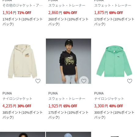
その他のジャケット・アウター
スウェット・トレーナー
スウェット・トレーナー
性別タイプ
キッズ
1,914
2,860
1,875
円
71
%
OFF
円
60
%
OFF
円
69
%
OFF
174
ポイント
(
10%ポイント
260
ポイント
(
10%ポイント
170
ポイント
(
10%ポイント
原産国
中国
バック
)
バック
)
バック
)
素材
本体:コットン66%ポリエステル34%,リブ:コッ
トン97%ポリウレタン3%,フード裏地:コットン
100%
サイズ
120、130、140、150、160
品番
QC2611_691182
(
691182-16-16-I QC2611
)
PUMA
PUMA
PUMA
ナイロンジャケット
スウェット・トレーナー
ナイロンジャケット
4,235
1,925
3,300
円
30
%
OFF
円
65
%
OFF
円
40
%
OFF
385
ポイント
(
10%ポイント
175
ポイント
(
10%ポイント
300
ポイント
(
10%ポイント
バック
)
バック
)
バック
)