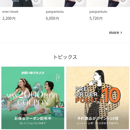
ever closet
panpantutu
panpantutu
2,200
6,050
5,720
円
円
円
more
navigate_next
トピックス