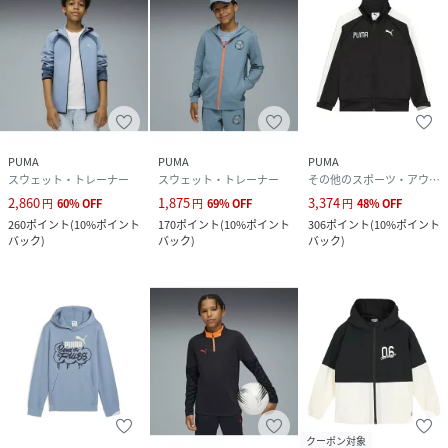
PUMA
PUMA
PUMA
スウェット・トレーナー
スウェット・トレーナー
その他のスポーツ・アウトドア用品
2,860
1,875
3,374
円
60
%
OFF
円
69
%
OFF
円
48
%
OFF
260
ポイント
(
10%ポイント
170
ポイント
(
10%ポイント
306
ポイント
(
10%ポイント
バック
)
バック
)
バック
)
クーポン対象