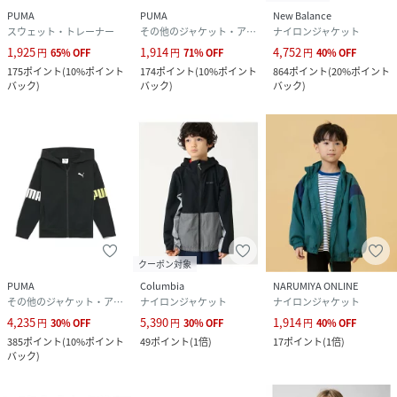
PUMA
PUMA
New Balance
スウェット・トレーナー
その他のジャケット・アウター
ナイロンジャケット
1,925
1,914
4,752
円
65
%
OFF
円
71
%
OFF
円
40
%
OFF
175
ポイント
(
10%ポイント
174
ポイント
(
10%ポイント
864
ポイント
(
20%ポイント
バック
)
バック
)
バック
)
クーポン対象
PUMA
Columbia
NARUMIYA ONLINE
その他のジャケット・アウター
ナイロンジャケット
ナイロンジャケット
4,235
5,390
1,914
円
30
%
OFF
円
30
%
OFF
円
40
%
OFF
385
ポイント
(
10%ポイント
49
ポイント
(
1倍
)
17
ポイント
(
1倍
)
バック
)