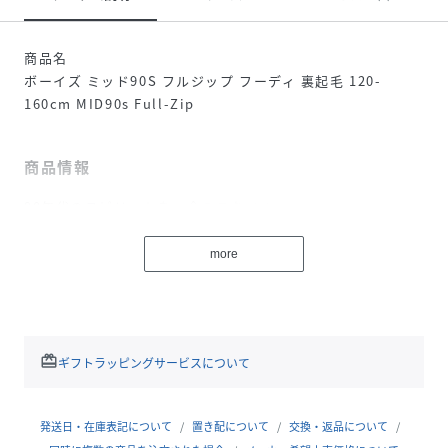
商品名
ボーイズ ミッド90S フルジップ フーディ 裏起毛 120-
160cm MID90s Full-Zip
商品情報
90年代のスピリットを、今のスタイルで。
プーマの「ミッド90s」コレクションは、90年代の大胆でエ
more
ネルギッシュなムードを現代に再解釈した、レトロ×モダン
なスタイル。このフルジップ・フリースジャケットは、懐か
しさと快適さを兼ね備えた一着で、街でもリラックスタイム
でも活躍します。クラシックなデザインに、現代的な機能性
redeem
ギフトラッピングサービスについて
をプラスし、毎日のコーディネートに自信と遊び心を添えま
す。柔らかく暖かなフリース素材と、動きやすいレギュラー
フィットで快適な着心地を実現。クルーネック＆長袖のデザ
発送日・在庫表記について
置き配について
交換・返品について
インに、フルジップ仕様で着脱もスムーズ。カンガルーポケ