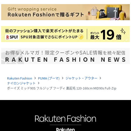
Rakuten Fashion
PUMA (プーマ)
ジャケット・アウター
navigate_next
navigate_next
navigate_next
ナイロンジャケット
navigate_next
ボーイズ ミッド90S フルジップ フーディ 裏起毛 120-160cm MID90s Full-Zip