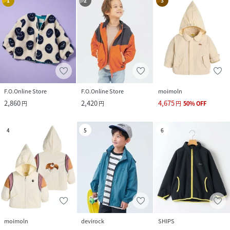
1
2
3
F.O.Online Store
F.O.Online Store
moimoln
2,860
2,420
4,675
円
円
円
50
%
OFF
4
5
6
moimoln
devirock
SHIPS