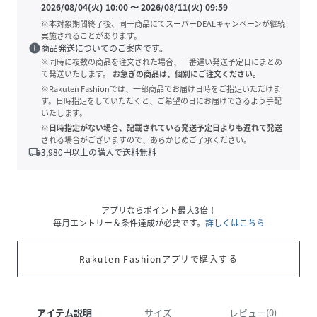
2026/08/04(火) 10:00
〜
2026/08/11(火) 09:59
※本対象期間終了後、同一商品にてスーパーDEALキャンペーンが継続
実施されることがあります。
info
商品発送についてのご案内です。
※同時に複数の商品を注文された場合、一番遅い発送予定日にまとめ
て発送いたします。
お急ぎの商品は、個別にご注文ください。
※Rakuten Fashionでは、一部商品でお届け日時をご指定いただけま
す。日時指定をしていただくと、ご希望の日にお届けできるよう手配
いたします。
※日時指定がない場合、記載されている発送予定日よりも遅れて発送
される場合がございますので、あらかじめご了承ください。
local_shipping
3,980
円以上の購入で送料無料
アプリならポイント最大3倍！
毎月エントリー＆条件達成が必要です。
詳しくはこちら
Rakuten Fashionアプリで購入する
アイテム説明
サイズ
レビュー(0)