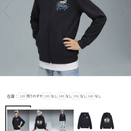
在庫：
120
残りわずか
130
なし
140
なし
150
なし
160
なし