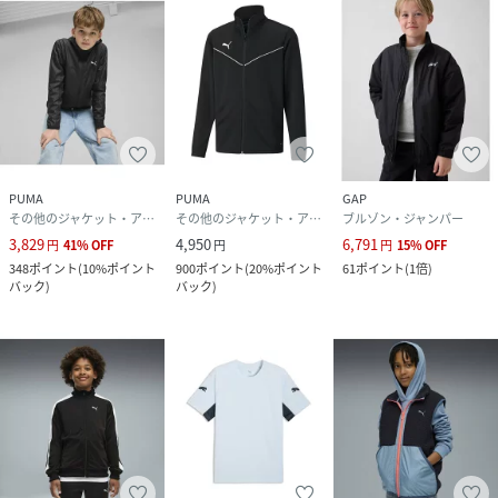
PUMA
PUMA
GAP
その他のジャケット・アウター
その他のジャケット・アウター
ブルゾン・ジャンパー
3,829
4,950
6,791
円
41
%
OFF
円
円
15
%
OFF
348
ポイント
(
10%ポイント
900
ポイント
(
20%ポイント
61
ポイント
(
1倍
)
バック
)
バック
)