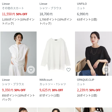
Liesse
Liesse
UNFILO
その他のスカート
シャツ・ブラウス
ニット
11,550
18,700
6,990
円
50
%
OFF
円
円
1,050
ポイント
(
10%ポイン
1,700
ポイント
(
10%ポイン
63
ポイント
(
1倍
)
トバック
)
トバック
)
Liesse
MARcourt
OPAQUE.CLIP
シャツ・ブラウス
カットソー・Tシャツ
ニット
9,350
9,625
2,239
円
50
%
OFF
円
30
%
OFF
円
50
%
OFF
850
ポイント
(
10%ポイント
87
ポイント
(
1倍
)
20
ポイント
(
1倍
)
バック
)