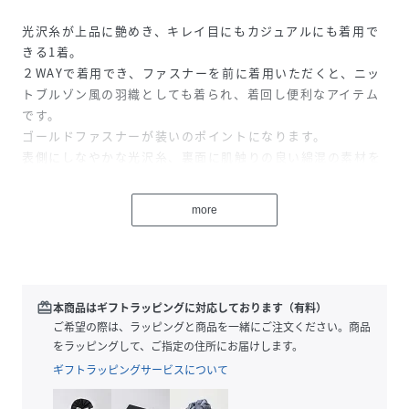
光沢糸が上品に艶めき、キレイ目にもカジュアルにも着用で
きる1着。
２WAYで着用でき、ファスナーを前に着用いただくと、ニッ
トブルゾン風の羽織としても着られ、着回し便利なアイテム
です。
ゴールドファスナーが装いのポイントになります。
表側にしなやかな光沢糸、裏面に肌触りの良い綿混の素材を
プレーティング編みしています。
透け感が気にならないハイゲージの天竺編みです。
more
ドライタッチで端境期にお勧め素材です。
コンパクトなトップスみえですが、程よいゆとりがあり、肌
離れよく仕上げています。
redeem
本商品はギフトラッピングに対応しております（有料）
ご希望の際は、ラッピングと商品を一緒にご注文ください。商品
をラッピングして、ご指定の住所にお届けします。
※サンプル撮影のため実際の仕様と異なる場合がございま
ギフトラッピングサービスについて
す。
予めご了承ください。