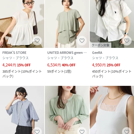
クーポン対象
FREAK’S STORE
UNITED ARROWS green label relaxing
GeeRA
シャツ・ブラウス
シャツ・ブラウス
シャツ・ブラウス
4,244
6,534
4,950
円
15
%
OFF
円
40
%
OFF
円
25
%
OFF
385
ポイント
(
10%ポイント
59
ポイント
(
1倍
)
450
ポイント
(
10%ポイント
バック
)
バック
)