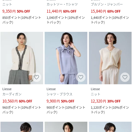
ニット
カットソー・Tシャツ
ブルゾン・ジャンパー
9,350
11,440
15,840
円
50
%
OFF
円
60
%
OFF
円
60
%
OFF
850
ポイント
(
10%ポイント
1,040
ポイント
(
10%ポイン
1,440
ポイント
(
10%ポイン
バック
)
トバック
)
トバック
)
Liesse
Liesse
Liesse
カーディガン
シャツ・ブラウス
ニット
10,560
9,900
12,320
円
60
%
OFF
円
50
%
OFF
円
30
%
OFF
960
ポイント
(
10%ポイント
900
ポイント
(
10%ポイント
1,120
ポイント
(
10%ポイン
バック
)
バック
)
トバック
)