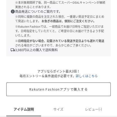
※本対象期間終了後、同一商品にてスーパーDEALキャンペーンが継続
実施されることがあります。
info
商品発送についてのご案内です。
※同時に複数の商品を注文された場合、一番遅い発送予定日にまとめ
て発送いたします。
お急ぎの商品は、個別にご注文ください。
※Rakuten Fashionでは、一部商品でお届け日時をご指定いただけま
す。日時指定をしていただくと、ご希望の日にお届けできるよう手配
いたします。
※日時指定がない場合、記載されている発送予定日よりも遅れて発送
される場合がございますので、あらかじめご了承ください。
local_shipping
3,980
円以上の購入で送料無料
アプリならポイント最大3倍！
毎月エントリー＆条件達成が必要です。
詳しくはこちら
Rakuten Fashionアプリで購入する
アイテム説明
サイズ
レビュー(-)