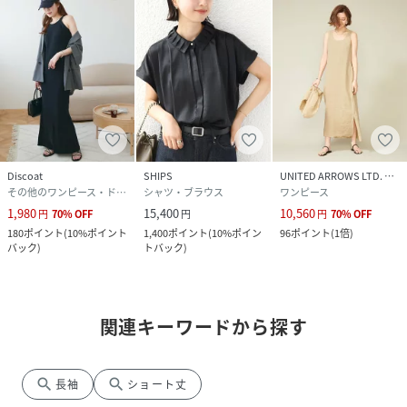
Discoat
SHIPS
UNITED ARROWS LTD. OUTLET
その他のワンピース・ドレス
シャツ・ブラウス
ワンピース
1,980
15,400
10,560
円
70
%
OFF
円
円
70
%
OFF
180
ポイント
(
10%ポイント
1,400
ポイント
(
10%ポイン
96
ポイント
(
1倍
)
バック
)
トバック
)
関連キーワードから探す
search
search
長袖
ショート丈