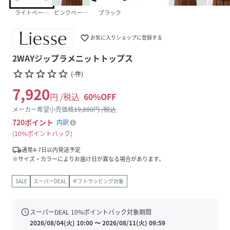
ライトベージュ
ピンクベージュ
ブラック
favorite_border
お気に入りショップに登録する
2WAYジップラメニットトップス
star_border
star_border
star_border
star_border
star_border
(
-
件
)
7,920
円 /税込
60
%OFF
メーカー希望小売価格
19,800
円 /税込
720
ポイント
内訳
10%ポイントバック
local_shipping
通常4-7日以内発送予定
※サイズ・カラーによりお届け日が異なる場合があります。
SALE
スーパーDEAL
ギフトラッピング対象
schedule
スーパーDEAL
10
%ポイントバック対象期間
2026/08/04(火) 10:00
〜
2026/08/11(火) 09:59