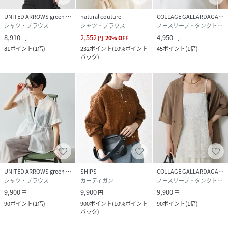
UNITED ARROWS green label relaxing
natural couture
COLLAGE GALLARDAGALANTE
シャツ・ブラウス
シャツ・ブラウス
ノースリーブ・タンクトップ
8,910
2,552
4,950
円
円
20
%
OFF
円
81
ポイント
(
1倍
)
232
ポイント
(
10%ポイント
45
ポイント
(
1倍
)
バック
)
UNITED ARROWS green label relaxing
SHIPS
COLLAGE GALLARDAGALANTE
シャツ・ブラウス
カーディガン
ノースリーブ・タンクトップ
9,900
9,900
9,900
円
円
円
90
ポイント
(
1倍
)
900
ポイント
(
10%ポイント
90
ポイント
(
1倍
)
バック
)