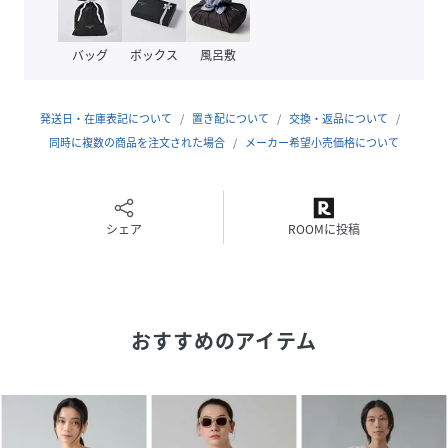
■透け感 なし
バッグ
ボックス
風呂敷
■伸縮性 あり
■光沢感 あり
■裏地 なし
発送日・在庫表記について
置き配について
交換・返品について
■生地の厚さ 普通
同時に複数の商品を注文された場合
メーカー希望小売価格について
性別タイプ
レディース
シェア
ROOMに投稿
素材
ポリエステル57％ 綿40％ ナイロン2％ ポリウレ
タン1%
サイズ
FREE
おすすめのアイテム
品番
QC0146_A0158KSW308
(
A0158KSW308-01-9 QC0146
)