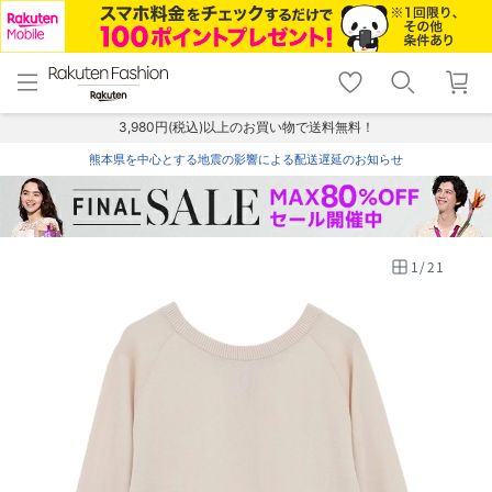
menu
home
search
favorite_border
shopping_cart
lock_outline
メニュー
トップ
検索
お気に入り
カート
ログイン
3,980円(税込)以上のお買い物で送料無料！
熊本県を中心とする地震の影響による配送遅延のお知らせ
1
/
21