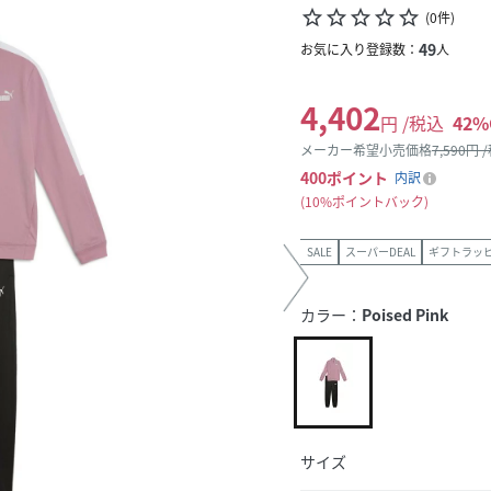
star_border
star_border
star_border
star_border
star_border
(
0
件
)
49
お気に入り登録数：
人
4,402
円 /税込
42
%
メーカー希望小売価格
7,590
円 
400
ポイント
内訳
10%ポイントバック
SALE
スーパーDEAL
ギフトラッ
カラー：
Poised Pink
サイズ