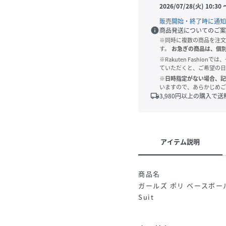
2026/07/28(火) 10:30
販売開始・終了時に通知
info
商品発送についてのご案
※同時に複数の商品を注文
す。
お急ぎの商品は、個
※Rakuten Fashi
ていただくと、ご希望の日
※日時指定がない場合、記
いますので、あらかじめご
local_shipping
3,980
円以上の購入で送
アイテム説明
商品名
ガールズ ポリ ベースボール ス
Suit