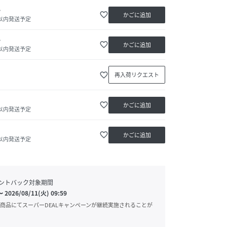
か
favorite_border
かごに追加
日以内発送予定
か
favorite_border
かごに追加
日以内発送予定
favorite_border
再入荷リクエスト
favorite_border
かごに追加
日以内発送予定
favorite_border
かごに追加
日以内発送予定
ントバック対象期間
〜
2026/08/11(火) 09:59
商品にてスーパーDEALキャンペーンが継続実施されることが