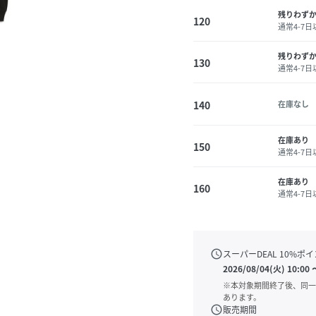
残りわず
120
通常4-7
残りわず
130
通常4-7
140
在庫なし
在庫あり
150
通常4-7
在庫あり
160
通常4-7
schedule
スーパーDEAL
10
%ポイ
2026/08/04(火) 10:00
※本対象期間終了後、同一
あります。
schedule
販売期間