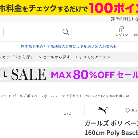
[楽天銀行]もれ
熊本県を中心とする地震の影響による配送遅延のお知らせ
カテゴリから探す
セールから探す
すべてのアイテム
ンツ
ガールズ ポリ ベースボール スーツ 上下セット 120-160cm Poly Baseball Suit
navigate_next
favorite_border
お気
1
/
2
ガールズ ポリ ベー
160cm Poly Baseb