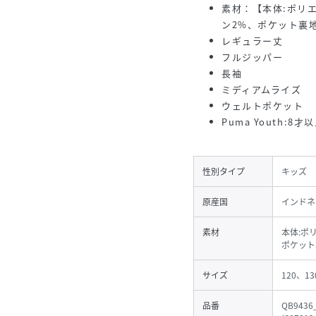
素材：【本体:ポリエ
ン2%、ポケット裏地
レギュラー丈
フルジッパー
長袖
ミディアムライズ
ウェルトポケット
Puma Youth:
性別タイプ
キッズ
原産国
インドネ
素材
本体:ポ
ポケット
サイズ
120、13
品番
QB9436