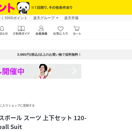
なく1000ポイント
楽天グループ
楽天市場
3,980円(税込)以上のお買い物で送料無料！
navigate_next
に入りショップに登録する
スボール スーツ 上下セット 120-
all Suit