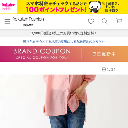
menu
home
search
favorite_border
shopping_cart
lock_outline
メニュー
トップ
検索
お気に入り
カート
ログイン
3,980円(税込)以上のお買い物で送料無料！
熊本県を中心とする地震の影響による配送遅延のお知らせ
1
/
34