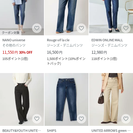
クーポン対象
NANO universe
Rouge vif la cle
EDWIN ONLINE MALL
その他のパンツ
ジーンズ・デニムパンツ
ジーンズ・デニムパンツ
11,550
16,500
12,980
円
30
%
OFF
円
円
105
ポイント
(
1倍
)
1,500
ポイント
(
10%ポイン
118
ポイント
(
1倍
)
トバック
)
BEAUTY&YOUTH UNITED ARROWS
SHIPS
UNITED ARROWS green label relaxing