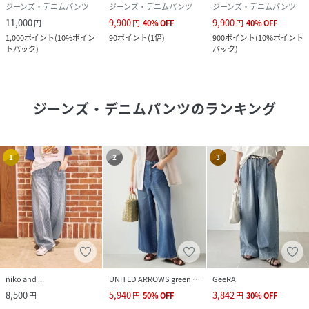
ジーンズ・デニムパンツ
ジーンズ・デニムパンツ
ジーンズ・デニムパンツ
11,000
9,900
9,900
円
円
40
%
OFF
円
40
%
OFF
1,000
ポイント
(
10%ポイン
90
ポイント
(
1倍
)
900
ポイント
(
10%ポイント
トバック
)
バック
)
ジーンズ・デニムパンツ
のランキング
1
2
3
niko and ...
UNITED ARROWS green label relaxing
GeeRA
8,500
5,940
3,842
円
円
50
%
OFF
円
30
%
OFF