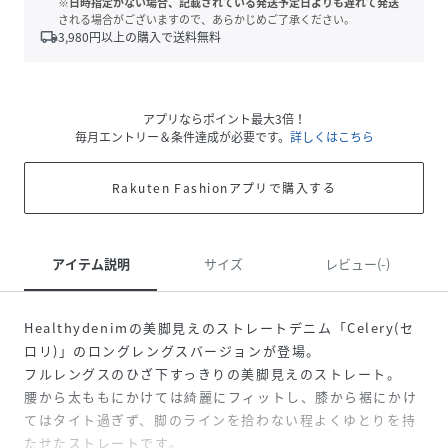
※日時指定がない場合、記載されている発送予定日よりも遅れて発送
される場合がございますので、あらかじめご了承ください。
local_shipping
3,980
円以上の購入で送料無料
アプリならポイント最大3倍！
毎月エントリー＆条件達成が必要です。
詳しくはこちら
Rakuten Fashionアプリで購入する
アイテム説明
サイズ
レビュー(-)
Healthydenimの美脚見えのストレートデニム「Celery(セ
ロリ)」のロングレングスバージョンが登場。
フルレングスのひざ下すっきりの美脚見えのストレート。
腰から太ももにかけては綺麗にフィットし、膝から裾にかけ
てはタイト過ぎず、脚のラインを拾わない程よくゆとりを持
たせたストレートです。