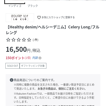
インディゴ
ブラック
favorite_border
お気に入りショップに登録する
【Healthy denim/ヘルシーデニム】Celery Long/フル
レング
star_border
star_border
star_border
star_border
star_border
(
-
件
)
16,500
円 /税込
150
ポイント
1倍
内訳
SOLD OUT
ギフトラッピング対象
info
商品発送についてのご案内です。
※同時に複数の商品を注文された場合、一番遅い発送予定日にまとめ
て発送いたします。
お急ぎの商品は、個別にご注文ください。
※Rakuten Fashionでは、一部商品でお届け日時をご指定いただけま
す。日時指定をしていただくと、ご希望の日にお届けできるよう手配
いたします。