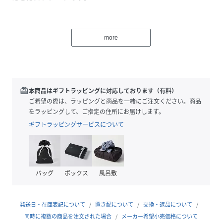
1本持っているとオールシーズン、ジャケットスタイルからカ
ジュアルまで幅広く活用できる新定番です。
more
生地はカイハラのデニムらしいラフなシボ感ありストレッチ
デニムを採用しています。
コンフォートなストレッチ素材でありながらデニム本来の経
年変化加工を楽しめるベーシックな素材です。
redeem
本商品はギフトラッピングに対応しております（有料）
【注意事項】
ご希望の際は、ラッピングと商品を一緒にご注文ください。商品
※商品画像は、光の当たり具合やパソコンなどの閲覧環境に
をラッピングして、ご指定の住所にお届けします。
より、実際の色味と異なって見える場合がございます。
ギフトラッピングサービスについて
あらかじめご了承ください。
※画像の商品はサンプルです。
実際の商品と仕様、加工が若干異なる場合があります。
バッグ
ボックス
風呂敷
【Healthydenim/ヘルシーデニム】
Healthydenimは、2013SSデビュー。
リーズナブルなプライスで美しいフォルムと心地よい素材感
発送日・在庫表記について
置き配について
交換・返品について
を追求するデニムブランド。
同時に複数の商品を注文された場合
メーカー希望小売価格について