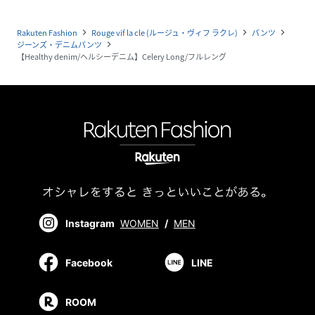
Rakuten Fashion
Rouge vif la cle (ルージュ・ヴィフ ラクレ)
パンツ
navigate_next
navigate_next
navigate_next
ジーンズ・デニムパンツ
navigate_next
【Healthy denim/ヘルシーデニム】Celery Long/フルレング
Instagram
WOMEN
/
MEN
Facebook
LINE
ROOM