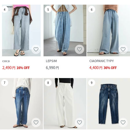
4
5
6
coca
LEPSIM
CIAOPANIC TYPY
2,490
6,990
4,400
円
16
%
OFF
円
円
36
%
OFF
7
8
9