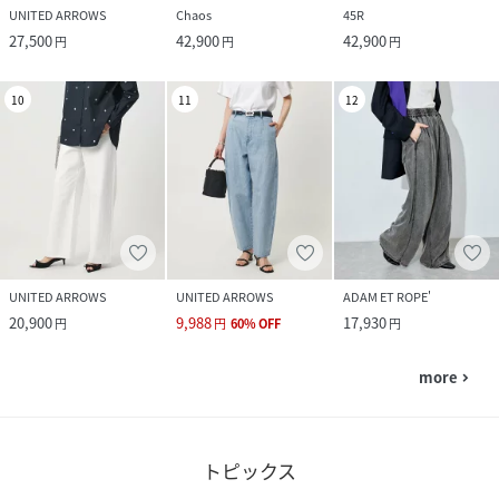
UNITED ARROWS
Chaos
45R
27,500
42,900
42,900
円
円
円
10
11
12
UNITED ARROWS
UNITED ARROWS
ADAM ET ROPE'
20,900
9,988
17,930
円
円
60
%
OFF
円
more
navigate_next
トピックス