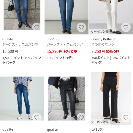
クーポン対象
qualite
J.PRESS
Gready Brilliant
ジーンズ・デニムパンツ
ジーンズ・デニムパンツ
その他のパンツ
16,500
15,290
8,250
円
円
30
%
OFF
円
50
%
OFF
1,500
ポイント
(
10%ポイン
139
ポイント
(
1倍
)
750
ポイント
(
10%ポイント
トバック
)
バック
)
クーポン対象
qualite
qualite
LASUD