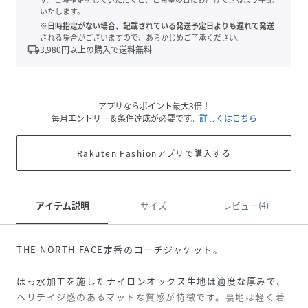
いたします。
※日時指定がない場合、記載されている発送予定日よりも遅れて発送
される場合がございますので、あらかじめご了承ください。
local_shipping
3,980
円以上の購入で送料無料
アプリならポイント最大3倍！
毎月エントリー＆条件達成が必要です。
詳しくはこちら
Rakuten Fashionアプリで購入する
アイテム説明
サイズ
レビュー(4)
THE NORTH FACE定番のコーチジャケット。
はっ水加工を施したナイロンオックス生地は適度な厚みで、
ヘリテイジ感のあるマットな質感が特徴です。裏地は軽く着