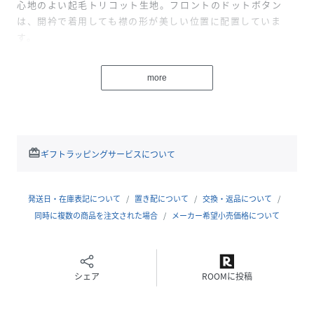
心地のよい起毛トリコット生地。フロントのドットボタン
は、開衿で着用しても襟の形が美しい位置に配置していま
す。
左胸に刺繍ロゴを配置したシンプルなデザイン。ゆったりと
more
したシルエットで、裾は両脇のアジャスターで簡単に調節が
可能です。
性別タイプ
ユニセックス
redeem
ギフトラッピングサービスについて
原産国
ベトナム
発送日・在庫表記について
置き配について
交換・返品について
素材
<表地>Recycled Nylon OX(ナイロン100%)<裏地
>Vintage Light Tricot(ポリエステル100%)
同時に複数の商品を注文された場合
メーカー希望小売価格について
サイズ
XS、S、M、L、XL、XXL
品番
QB4614_NP72552
シェア
ROOMに投稿
(
NP72552-AN-S QB4614
)