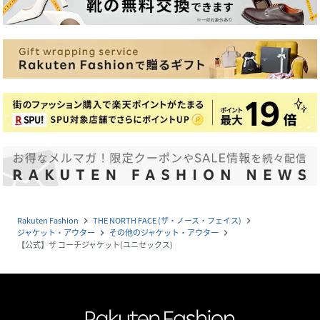
Rakuten Fashion
THE NORTH FACE (ザ・ノース・フェイス)
navigate_next
navigate_next
ジャケット・アウター
その他のジャケット・アウター
navigate_next
navigate_next
【公式】ザ コーチジャケット(ユニセックス)