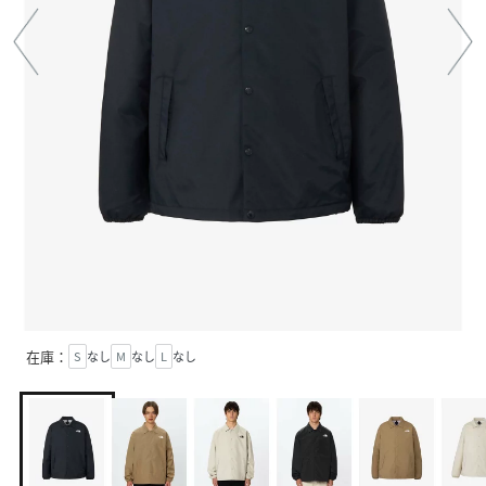
在庫：
S
なし
M
なし
L
なし