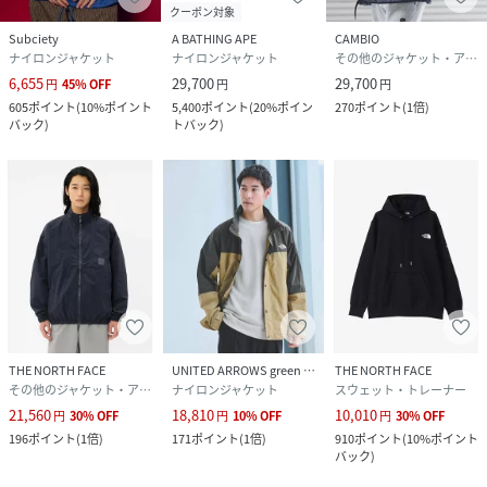
クーポン対象
Subciety
A BATHING APE
CAMBIO
ナイロンジャケット
ナイロンジャケット
その他のジャケット・アウター
6,655
29,700
29,700
円
45
%
OFF
円
円
605
ポイント
(
10%ポイント
5,400
ポイント
(
20%ポイン
270
ポイント
(
1倍
)
バック
)
トバック
)
THE NORTH FACE
UNITED ARROWS green label relaxing
THE NORTH FACE
その他のジャケット・アウター
ナイロンジャケット
スウェット・トレーナー
21,560
18,810
10,010
円
30
%
OFF
円
10
%
OFF
円
30
%
OFF
196
ポイント
(
1倍
)
171
ポイント
(
1倍
)
910
ポイント
(
10%ポイント
バック
)