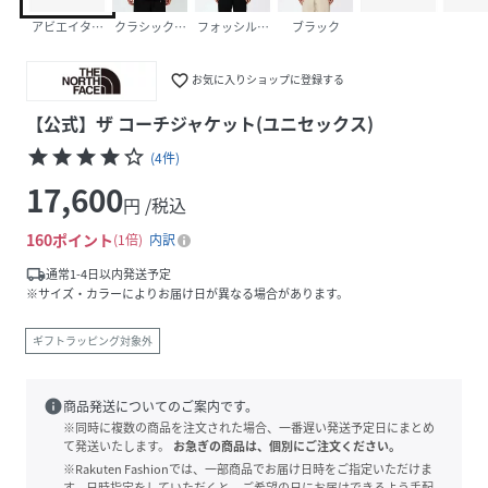
アビエイターネイビー
クラシックカーキ
フォッシルアイボリー
ブラック
favorite_border
お気に入りショップに登録する
【公式】ザ コーチジャケット(ユニセックス)
star
star
star
star
star_border
(
4
件
)
17,600
円 /税込
160
ポイント
1倍
内訳
local_shipping
通常1-4日以内発送予定
※サイズ・カラーによりお届け日が異なる場合があります。
ギフトラッピング対象外
info
商品発送についてのご案内です。
※同時に複数の商品を注文された場合、一番遅い発送予定日にまとめ
て発送いたします。
お急ぎの商品は、個別にご注文ください。
※Rakuten Fashionでは、一部商品でお届け日時をご指定いただけま
す。日時指定をしていただくと、ご希望の日にお届けできるよう手配