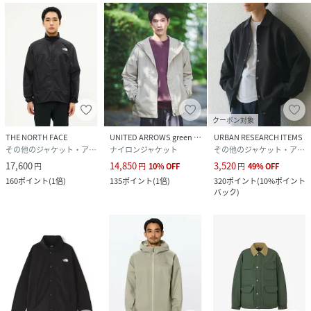
クーポン対象
THE NORTH FACE
UNITED ARROWS green label relaxing
URBAN RESEARCH ITEMS
その他のジャケット・アウター
ナイロンジャケット
その他のジャケット・アウター
17,600
14,850
3,520
円
円
10
%
OFF
円
49
%
OFF
160
ポイント
(
1倍
)
135
ポイント
(
1倍
)
320
ポイント
(
10%ポイント
バック
)