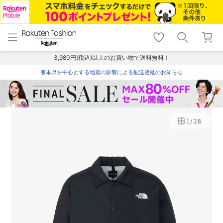
menu
home
search
favorite_border
shopping_cart
lock_outline
メニュー
トップ
検索
お気に入り
カート
ログイン
3,980円(税込)以上のお買い物で送料無料！
熊本県を中心とする地震の影響による配送遅延のお知らせ
1
/
28