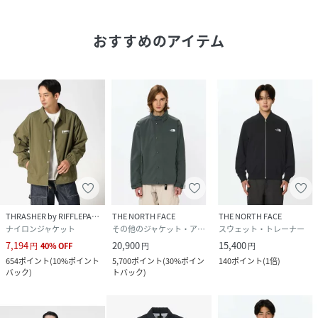
おすすめのアイテム
THRASHER by RIFFLEPAGE
THE NORTH FACE
THE NORTH FACE
ナイロンジャケット
その他のジャケット・アウター
スウェット・トレーナー
7,194
20,900
15,400
円
40
%
OFF
円
円
654
ポイント
(
10%ポイント
5,700
ポイント
(
30%ポイン
140
ポイント
(
1倍
)
バック
)
トバック
)