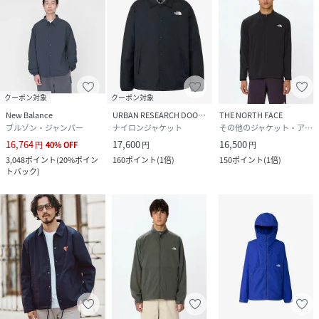
クーポン対象
クーポン対象
New Balance
URBAN RESEARCH DOORS
THE NORTH FACE
ブルゾン・ジャンパー
ナイロンジャケット
その他のジャケット・アウター
16,764
17,600
16,500
円
40
%
OFF
円
円
3,048
ポイント
(
20%ポイン
160
ポイント
(
1倍
)
150
ポイント
(
1倍
)
トバック
)