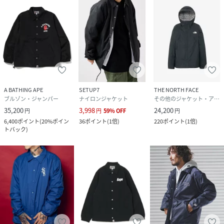
A BATHING APE
SETUP7
THE NORTH FACE
ブルゾン・ジャンパー
ナイロンジャケット
その他のジャケット・アウター
35,200
3,998
24,200
円
円
59
%
OFF
円
6,400
ポイント
(
20%ポイン
36
ポイント
(
1倍
)
220
ポイント
(
1倍
)
トバック
)