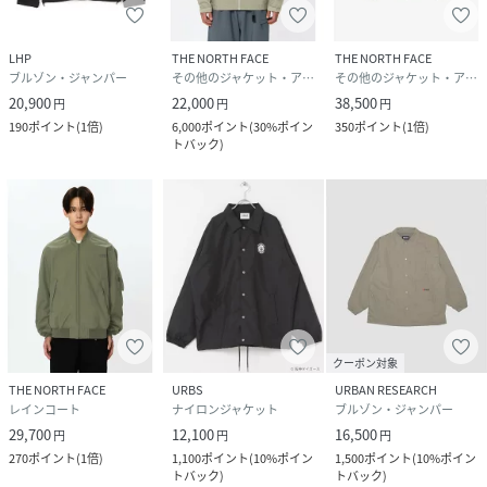
LHP
THE NORTH FACE
THE NORTH FACE
ブルゾン・ジャンパー
その他のジャケット・アウター
その他のジャケット・アウター
20,900
22,000
38,500
円
円
円
190
ポイント
(
1倍
)
6,000
ポイント
(
30%ポイン
350
ポイント
(
1倍
)
トバック
)
クーポン対象
THE NORTH FACE
URBS
URBAN RESEARCH
レインコート
ナイロンジャケット
ブルゾン・ジャンパー
29,700
12,100
16,500
円
円
円
270
ポイント
(
1倍
)
1,100
ポイント
(
10%ポイン
1,500
ポイント
(
10%ポイン
トバック
)
トバック
)