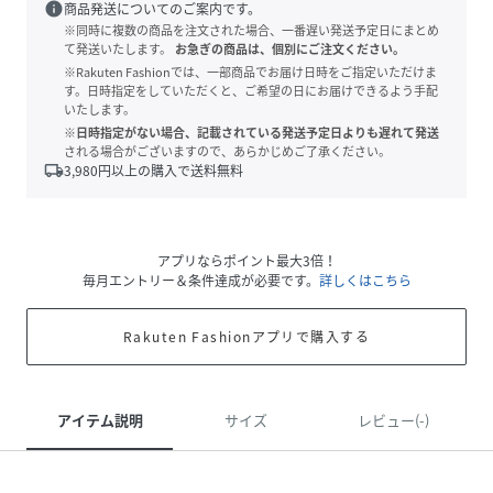
info
商品発送についてのご案内です。
※同時に複数の商品を注文された場合、一番遅い発送予定日にまとめ
て発送いたします。
お急ぎの商品は、個別にご注文ください。
※Rakuten Fashionでは、一部商品でお届け日時をご指定いただけま
す。日時指定をしていただくと、ご希望の日にお届けできるよう手配
いたします。
※日時指定がない場合、記載されている発送予定日よりも遅れて発送
される場合がございますので、あらかじめご了承ください。
local_shipping
3,980
円以上の購入で送料無料
アプリならポイント最大3倍！
毎月エントリー＆条件達成が必要です。
詳しくはこちら
Rakuten Fashionアプリで購入する
アイテム説明
サイズ
レビュー(-)