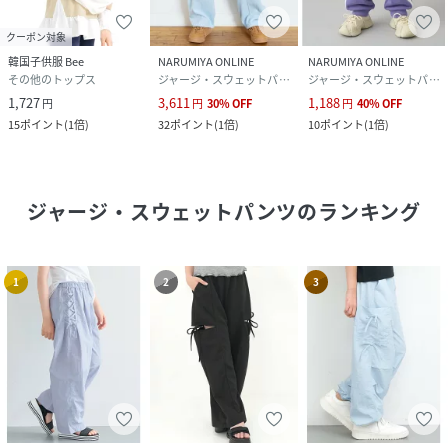
クーポン対象
韓国子供服 Bee
NARUMIYA ONLINE
NARUMIYA ONLINE
その他のトップス
ジャージ・スウェットパンツ
ジャージ・スウェットパンツ
1,727
3,611
1,188
円
円
30
%
OFF
円
40
%
OFF
15
ポイント
(
1倍
)
32
ポイント
(
1倍
)
10
ポイント
(
1倍
)
ジャージ・スウェットパンツ
のランキング
1
2
3