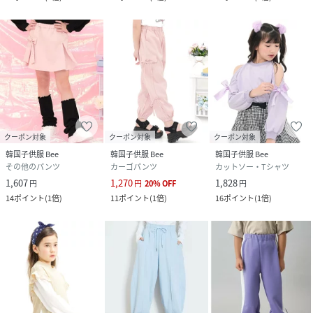
クーポン対象
クーポン対象
クーポン対象
韓国子供服 Bee
韓国子供服 Bee
韓国子供服 Bee
その他のパンツ
カーゴパンツ
カットソー・Tシャツ
1,607
1,270
1,828
円
円
20
%
OFF
円
14
ポイント
(
1倍
)
11
ポイント
(
1倍
)
16
ポイント
(
1倍
)