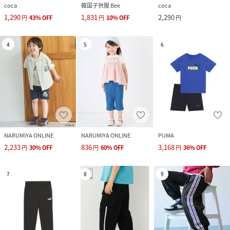
coca
韓国子供服 Bee
coca
1,290
1,831
2,290
円
43
%
OFF
円
10
%
OFF
円
4
5
6
NARUMIYA ONLINE
NARUMIYA ONLINE
PUMA
2,233
836
3,168
円
30
%
OFF
円
60
%
OFF
円
36
%
OFF
7
8
9