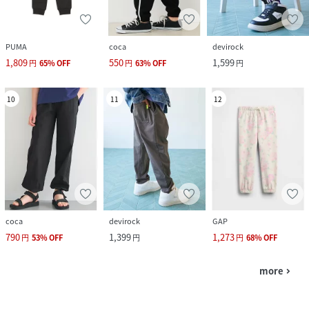
PUMA
coca
devirock
1,809
550
1,599
円
65
%
OFF
円
63
%
OFF
円
10
11
12
coca
devirock
GAP
790
1,399
1,273
円
53
%
OFF
円
円
68
%
OFF
more
navigate_next