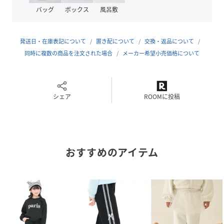
品番
QB4353_baa03344
バッグ
ボックス
風呂敷
(
baa03344-a-100 QB4353
)
発送日・在庫表記について
置き配について
交換・返品について
同時に複数の商品を注文された場合
メーカー希望小売価格について
シェア
ROOMに投稿
おすすめのアイテム