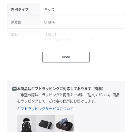
性別タイプ
キッズ
原産国
CHINA
素材
【素材】
本体：綿60％ ポリエステル40％
チュール部分：ポリエステル100％
【厚さ】
more
厚みは普通で春秋にピッタリです。
【 ご注意 】
・商品の色味に関しましては、モニターにより
若干の誤差が出る場合があります。
・表記サイズは全てスタッフが平置きで計測し
redeem
本商品はギフトラッピングに対応しております（有料）
た実寸値です。計測の仕方により実寸値とは若
ご希望の際は、ラッピングと商品を一緒にご注文ください。商品
干（1～2cm前後 / 冬物は2～3cm）異なる場合
をラッピングして、ご指定の住所にお届けします。
がございます。
ギフトラッピングサービスについて
サイズ
100cm、110cm、120cm、130cm、140cm、
150cm