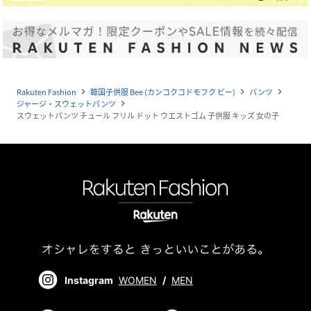
Rakuten Fashion
韓国子供服 Bee (カンコクコドモフク ビー)
パンツ
navigate_next
navigate_next
navigate_next
ジャージ・スウェットパンツ
navigate_next
スウェットパンツ チュール フリル ドット ウエストゴム 子供服 キッズ 女の子
Instagram
WOMEN
/
MEN