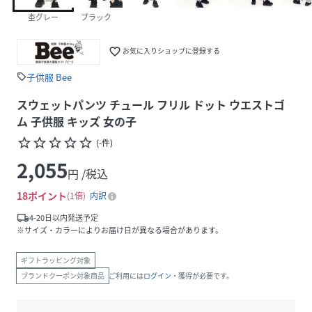
杢グレー
ブラック
favorite_border
お気に入りショップに登録する
子供服 Bee
sell
スウェットパンツ チュール フリル ドット ウエストゴ
ム 子供服 キッズ 女の子
star_border
star_border
star_border
star_border
star_border
(
-
件
)
2,055
円 /税込
18
ポイント
1倍
内訳
local_shipping
4-20日以内発送予定
※サイズ・カラーによりお届け日が異なる場合があります。
ギフトラッピング対象
ブランドクーポン対象商品
ご利用には
ログイン
・獲得が必要です。