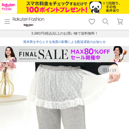
menu
home
search
favorite_border
shopping_cart
lock_outline
メニュー
トップ
検索
お気に入り
カート
ログイン
3,980円(税込)以上のお買い物で送料無料！
熊本県を中心とする地震の影響による配送遅延のお知らせ
1
/
15