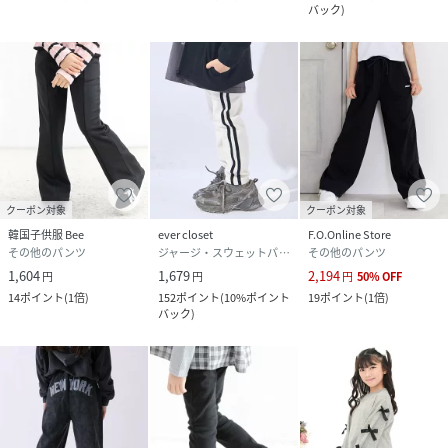
バック
)
クーポン対象
クーポン対象
韓国子供服 Bee
ever closet
F.O.Online Store
その他のパンツ
ジャージ・スウェットパンツ
その他のパンツ
1,604
1,679
2,194
円
円
円
50
%
OFF
14
ポイント
(
1倍
)
152
ポイント
(
10%ポイント
19
ポイント
(
1倍
)
バック
)