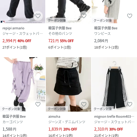
クーポン対象
クーポン対象
repipi armario
韓国子供服 Bee
韓国子供服 Bee
ジャージ・スウェットパンツ
その他のパンツ
ワンピース
2,994
721
2,084
円
40
%
OFF
円
55
%
OFF
円
27
ポイント
(
1倍
)
6
ポイント
(
1倍
)
18
ポイント
(
1倍
)
クーポン対象
クーポン対象
クーポン対象
韓国子供服 Bee
aimoha
mignon trefle Room403 selected
カーゴパンツ
ジーンズ・デニムパンツ
ジャージ・スウェットパンツ
1,588
1,839
2,310
円
円
20
%
OFF
円
30
%
OFF
14
ポイント
(
1倍
)
16
ポイント
(
1倍
)
21
ポイント
(
1倍
)