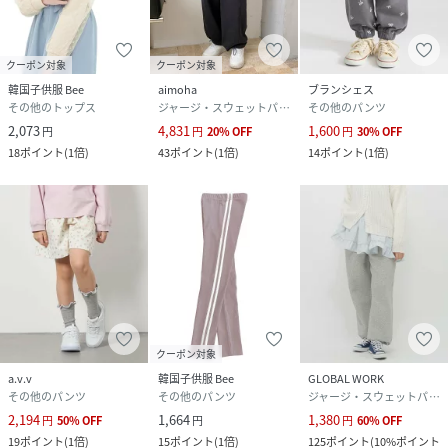
クーポン対象
クーポン対象
韓国子供服 Bee
aimoha
ブランシェス
その他のトップス
ジャージ・スウェットパンツ
その他のパンツ
2,073
4,831
1,600
円
円
20
%
OFF
円
30
%
OFF
18
ポイント
(
1倍
)
43
ポイント
(
1倍
)
14
ポイント
(
1倍
)
クーポン対象
a.v.v
韓国子供服 Bee
GLOBAL WORK
その他のパンツ
その他のパンツ
ジャージ・スウェットパンツ
2,194
1,664
1,380
円
50
%
OFF
円
円
60
%
OFF
19
ポイント
(
1倍
)
15
ポイント
(
1倍
)
125
ポイント
(
10%ポイント