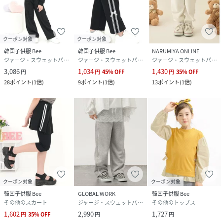
クーポン対象
クーポン対象
韓国子供服 Bee
韓国子供服 Bee
NARUMIYA ONLINE
ジャージ・スウェットパンツ
ジャージ・スウェットパンツ
ジャージ・スウェットパンツ
3,086
1,034
1,430
円
円
45
%
OFF
円
35
%
OFF
28
ポイント
(
1倍
)
9
ポイント
(
1倍
)
13
ポイント
(
1倍
)
クーポン対象
クーポン対象
韓国子供服 Bee
GLOBAL WORK
韓国子供服 Bee
その他のスカート
ジャージ・スウェットパンツ
その他のトップス
1,602
2,990
1,727
円
35
%
OFF
円
円