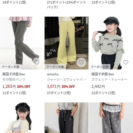
14
ポイント
(
1倍
)
271
ポイント
(
10%ポイント
15
ポイント
(
1倍
)
バック
)
クーポン対象
クーポン対象
クーポン対象
韓国子供服 Bee
aimoha
韓国子供服 Bee
その他のパンツ
ジャージ・スウェットパンツ
スウェット・トレーナー
1,283
3,071
2,442
円
20
%
OFF
円
20
%
OFF
円
11
ポイント
(
1倍
)
27
ポイント
(
1倍
)
22
ポイント
(
1倍
)