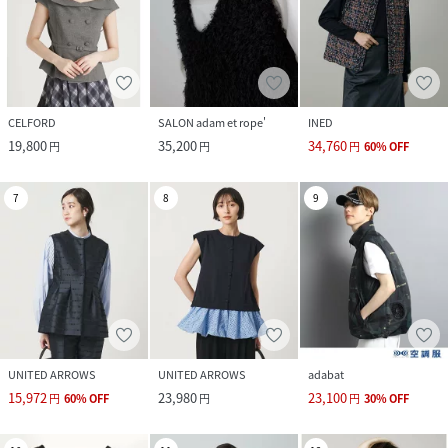
CELFORD
SALON adam et rope'
INED
19,800
35,200
34,760
円
円
円
60
%
OFF
7
8
9
UNITED ARROWS
UNITED ARROWS
adabat
15,972
23,980
23,100
円
60
%
OFF
円
円
30
%
OFF