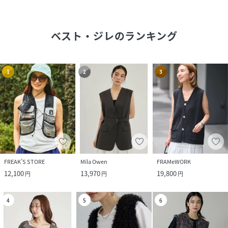
ベスト・ジレ
のランキング
1
2
3
FREAK’S STORE
Mila Owen
FRAMeWORK
12,100
13,970
19,800
円
円
円
4
5
6