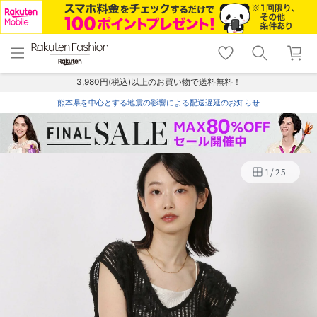
menu
home
search
favorite_border
shopping_cart
lock_outline
メニュー
トップ
検索
お気に入り
カート
ログイン
3,980円(税込)以上のお買い物で送料無料！
熊本県を中心とする地震の影響による配送遅延のお知らせ
1
/
25