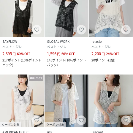
BAYFLOW
GLOBAL WORK
relaclo
ベスト・ジレ
ベスト・ジレ
ベスト・ジレ
2,395
1,596
2,200
円
60
%
OFF
円
60
%
OFF
円
24
%
OFF
217
ポイント
(
10%ポイント
145
ポイント
(
10%ポイント
20
ポイント
(
1倍
)
バック
)
バック
)
クーポン対象
クーポン対象
AMERICAN HOLIC
rps
Discoat