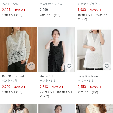
ベスト・ジレ
その他のトップス
シャツ・ブラウス
2,194
2,299
1,980
円
45
%
OFF
円
円
40
%
OFF
19
ポイント
(
1倍
)
20
ポイント
(
1倍
)
180
ポイント
(
10%ポイント
バック
)
Bab / Bou Jeloud
studio CLIP
Bab / Bou Jeloud
ベスト・ジレ
ベスト・ジレ
ベスト・ジレ
2,200
2,813
2,450
円
50
%
OFF
円
40
%
OFF
円
50
%
OFF
20
ポイント
(
1倍
)
255
ポイント
(
10%ポイント
22
ポイント
(
1倍
)
バック
)