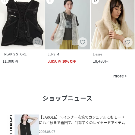
10
11
12
FREAK’S STORE
LEPSIM
Liesse
11,000
3,850
18,480
円
円
30
%
OFF
円
more
navigate_next
ショップニュース
【LAKOLE】＼インナー次第でカジュアルにもモード
にも／秋まで着回す、計算ずくのレイヤードアイテム
2026.08.07