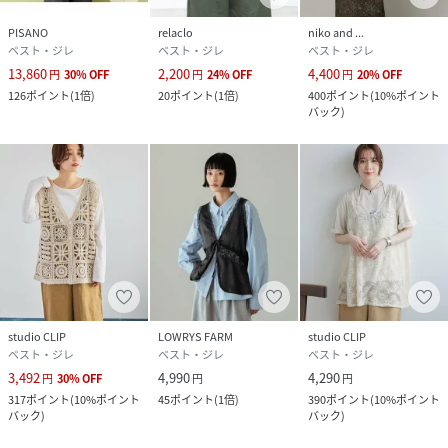
PISANO
relaclo
niko and ...
ベスト・ジレ
ベスト・ジレ
ベスト・ジレ
13,860
2,200
4,400
円
30
%
OFF
円
24
%
OFF
円
20
%
OFF
126
ポイント
(
1倍
)
20
ポイント
(
1倍
)
400
ポイント
(
10%ポイント
バック
)
studio CLIP
LOWRYS FARM
studio CLIP
ベスト・ジレ
ベスト・ジレ
ベスト・ジレ
3,492
4,990
4,290
円
30
%
OFF
円
円
317
ポイント
(
10%ポイント
45
ポイント
(
1倍
)
390
ポイント
(
10%ポイント
バック
)
バック
)