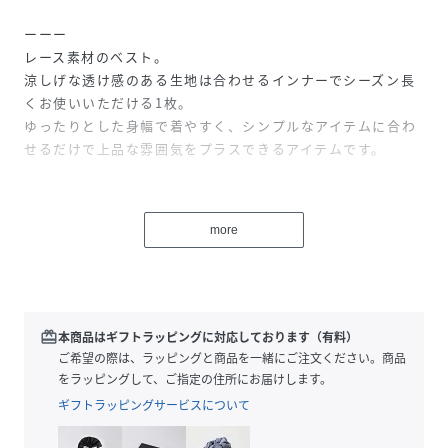
ーーー
レース素材のベスト。
涼しげな透け感のある生地は合わせるインナーでシーズン長
くお使いいただける1枚。
ゆったりとした身幅で着やすく、シンプルなアイテムに合わ
せるだけで上品な雰囲気をプラスできるアイテムです。
【素材】
繊細なコードレース刺繍生地。
more
ーーー
【スタイリング】
パンツやスカート合わせるアイテムを選ばずスタイリングで
きるアイテムです。
redeem
本商品はギフトラッピングに対応しております（有料）
ご希望の際は、ラッピングと商品を一緒にご注文ください。商品
をラッピングして、ご指定の住所にお届けします。
性別タイプ
レディース
ギフトラッピングサービスについて
原産国
CHINA