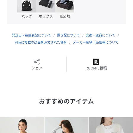
素材
基布:ポリエステル99% ポリウレタン1%
テープ:ポリエステル100%
バッグ
ボックス
風呂敷
とめ糸:上糸:ナイロン100% 下糸:ポリエステル
100%
発送日・在庫表記について
置き配について
交換・返品について
サイズ
F
同時に複数の商品を注文された場合
メーカー希望小売価格について
クリーニング
洗濯機洗い可（ネット使用）
品番
QA9419_588021
シェア
(
588021-19-09 QA9419
)
ROOMに投稿
おすすめのアイテム