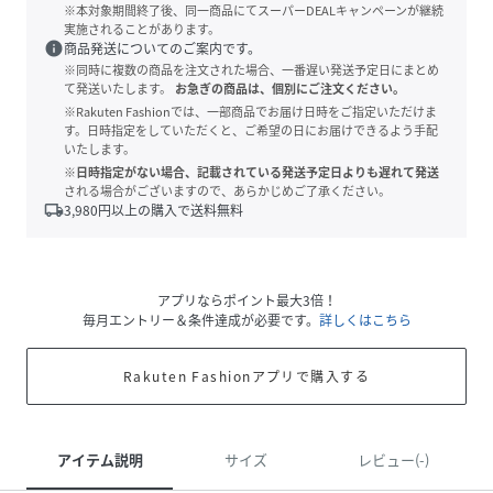
※本対象期間終了後、同一商品にてスーパーDEALキャンペーンが継続
実施されることがあります。
info
商品発送についてのご案内です。
※同時に複数の商品を注文された場合、一番遅い発送予定日にまとめ
て発送いたします。
お急ぎの商品は、個別にご注文ください。
※Rakuten Fashionでは、一部商品でお届け日時をご指定いただけま
す。日時指定をしていただくと、ご希望の日にお届けできるよう手配
いたします。
※日時指定がない場合、記載されている発送予定日よりも遅れて発送
される場合がございますので、あらかじめご了承ください。
local_shipping
3,980
円以上の購入で送料無料
アプリならポイント最大3倍！
毎月エントリー＆条件達成が必要です。
詳しくはこちら
Rakuten Fashionアプリで購入する
アイテム説明
サイズ
レビュー(-)