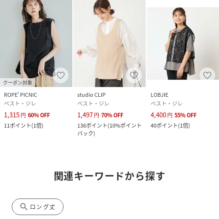
クーポン対象
ROPE' PICNIC
studio CLIP
LOBJIE
ベスト・ジレ
ベスト・ジレ
ベスト・ジレ
1,315
1,497
4,400
円
60
%
OFF
円
70
%
OFF
円
55
%
OFF
11
ポイント
(
1倍
)
136
ポイント
(
10%ポイント
40
ポイント
(
1倍
)
バック
)
関連キーワードから探す
search
ロング丈