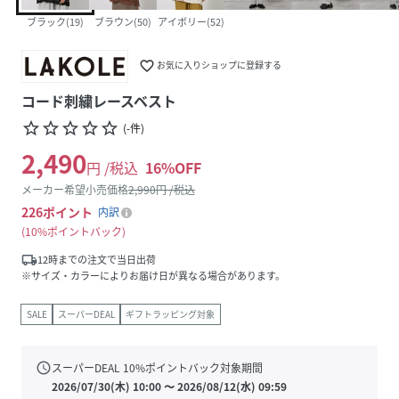
ブラック(19)
ブラウン(50)
アイボリー(52)
favorite_border
お気に入りショップに登録する
コード刺繍レースベスト
star_border
star_border
star_border
star_border
star_border
(
-
件
)
2,490
円 /税込
16
%OFF
メーカー希望小売価格
2,990
円 /税込
226
ポイント
内訳
10%ポイントバック
local_shipping
12時までの注文で当日出荷
※サイズ・カラーによりお届け日が異なる場合があります。
SALE
スーパーDEAL
ギフトラッピング対象
schedule
スーパーDEAL
10
%ポイントバック対象期間
2026/07/30(木) 10:00
〜
2026/08/12(水) 09:59