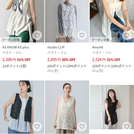
クーポン対象
クーポン対象
AS KNOW AS plus
studio CLIP
Amulet
ベスト・ジレ
ベスト・ジレ
ベスト・ジレ
2,500
2,695
2,524
円
61
%
OFF
円
50
%
OFF
円
51
%
OFF
22
ポイント
(
1倍
)
245
ポイント
(
10%ポイント
229
ポイント
(
10%ポイント
バック
)
バック
)