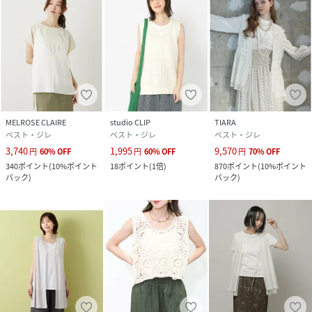
MELROSE CLAIRE
studio CLIP
TIARA
ベスト・ジレ
ベスト・ジレ
ベスト・ジレ
3,740
1,995
9,570
円
60
%
OFF
円
60
%
OFF
円
70
%
OFF
340
ポイント
(
10%ポイント
18
ポイント
(
1倍
)
870
ポイント
(
10%ポイント
バック
)
バック
)