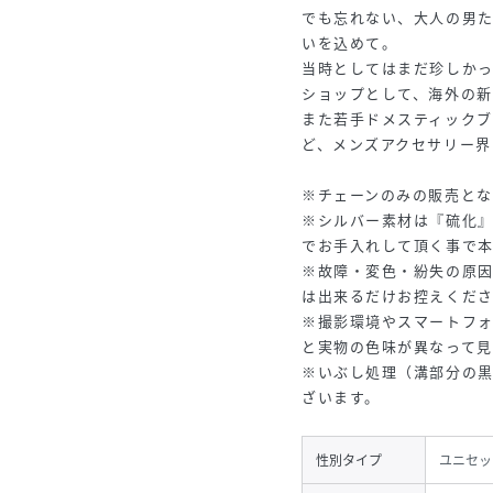
でも忘れない、大人の男
いを込めて。
当時としてはまだ珍しか
ショップとして、海外の
また若手ドメスティック
ど、メンズアクセサリー界
※チェーンのみの販売とな
※シルバー素材は『硫化
でお手入れして頂く事で
※故障・変色・紛失の原
は出来るだけお控えくだ
※撮影環境やスマートフ
と実物の色味が異なって見
※いぶし処理（溝部分の
ざいます。
性別タイプ
ユニセッ