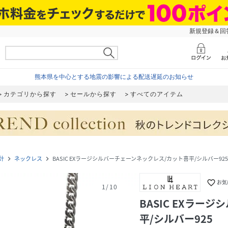
新規登録＆回答
熊本県を中心とする地震の影響による配送遅延のお知らせ
カテゴリから探す
セールから探す
すべてのアイテム
計
ネックレス
BASIC EXラージシルバーチェーンネックレス/カット喜平/シルバー925
navigate_next
navigate_next
favorite_border
お気
1
/
10
BASIC EXラー
平/シルバー925