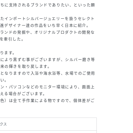
たちに支持されるブランドでありたい、といった願
ったインポートシルバージュエリーを扱うセレクト
新進デザイナー達の作品をいち早く日本に紹介。
ブランドの発掘や、オリジナルプロダクトの開発な
を牽引した。
ります。
』により黒ずむ事がございますが、シルバー磨き等
本来の輝きを取り戻します。
因となりますので入浴や海水浴等、水場でのご使用
さい。
ォン・パソコンなどのモニター環境により、画面上
える場合がございます。
黒色）は全て手作業による物ですので、個体差がご
クス