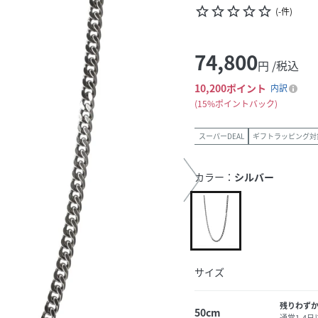
star_border
star_border
star_border
star_border
star_border
(
-
件
)
74,800
円 /税込
10,200
ポイント
内訳
15%ポイントバック
スーパーDEAL
ギフトラッピング対
カラー：
シルバー
サイズ
残りわず
50cm
通常1-4