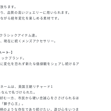
を放ちます。
り、品質の高いジュエリーに用いられます。
きながら経年変化を楽しめる素材です。
彩るクラシックアイテム達。
た、現在に続くメンズアクセサリー。
ンハート-】
ィックブランド。
常に変化を恐れず新たな価値観をシェアし続けるア
ネームは、英国王朝リチャード1
d”にちなんで名づけられた。
を好む一方、市民から硬い忠誠心をささげられるほ
た「獅子心王」。
人柄のような存在であり続けたい、遊び心をいつま