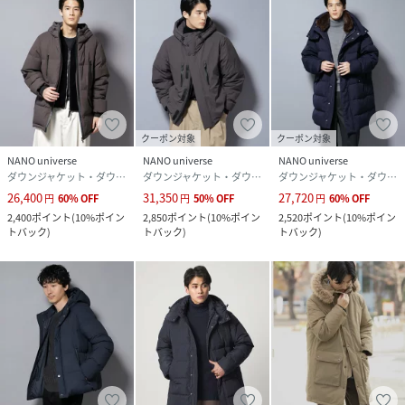
・かさ高性に富んだ良質な羽毛
・丁寧に洗浄/加湿/乾燥/選別した独自のフレッシュアップ加
工(R)
・高い保温性に加え抗菌加工も施されており、安全・清潔で
快適に着用可能
・今季より採用したファインバブル活性水でさらに綺麗な羽
毛に
クーポン対象
クーポン対象
NANO universe
NANO universe
NANO universe
■コーディネート
ダウンジャケット・ダウンベスト
ダウンジャケット・ダウンベスト
ダウンジャケット・ダウンベスト
・ワントーンで統一し、シンプルなスタイリングがおすすめ
26,400
31,350
27,720
円
60
%
OFF
円
50
%
OFF
円
60
%
OFF
・スリムからワイドまで幅広いパンツのシルエットと好相性
2,400
ポイント
(
10%ポイン
2,850
ポイント
(
10%ポイン
2,520
ポイント
(
10%ポイン
トバック
)
トバック
)
トバック
)
◎
■シリーズ
・6685214202 「西川ダウン(R)」SOLOTEXダウン
・6685214203 「西川ダウン(R)」SOLOTEXショートダウ
ン
・6685214204 「西川ダウン(R)」フェイクファーカラーサ
ージロングダウン
・6685214205 「西川ダウン(R)」ボアカラーサージショー