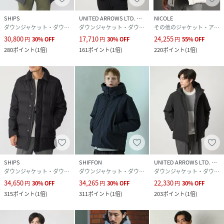
(詰物)ダウン90%,フェザー10%
SHIPS
UNITED ARROWS LTD. OUTLET
NICOLE
ダウンジャケット・ダウンベスト
ダウンジャケット・ダウンベスト
その他のジャケット・アウター
サイズ
Ｓ、Ｍ、Ｌ
30,800
17,710
24,255
円
30
%
OFF
円
30
%
OFF
円
55
%
OFF
280
ポイント
(
1倍
)
161
ポイント
(
1倍
)
220
ポイント
(
1倍
)
クリーニング
家庭での洗濯不可、ドライクリーニング
品番
QA0961_668
(
668-5214201-010-18 QA0961
)
SHIPS
SHIFFON
UNITED ARROWS LTD. OUTLET
ダウンジャケット・ダウンベスト
ダウンジャケット・ダウンベスト
ダウンジャケット・ダウンベスト
34,650
34,265
22,330
円
30
%
OFF
円
30
%
OFF
円
30
%
OFF
315
ポイント
(
1倍
)
311
ポイント
(
1倍
)
203
ポイント
(
1倍
)