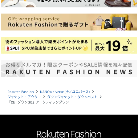
Rakuten Fashion
NANO universe (ナノユニバース)
navigate_next
navigate_next
ジャケット・アウター
ダウンジャケット・ダウンベスト
navigate_next
navigate_next
「西川ダウン(R)」アークティックダウン