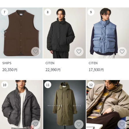
7
8
9
SHIPS
CITEN
CITEN
20,350
22,990
17,930
円
円
円
10
11
12