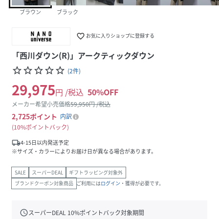
ブラウン
ブラック
favorite_border
お気に入りショップに登録する
「西川ダウン(R)」アークティックダウン
star_border
star_border
star_border
star_border
star_border
(
2
件
)
29,975
円 /税込
50
%OFF
メーカー希望小売価格
59,950
円 /税込
2,725
ポイント
内訳
10%ポイントバック
local_shipping
4-15日以内発送予定
※サイズ・カラーによりお届け日が異なる場合があります。
SALE
スーパーDEAL
ギフトラッピング対象外
ブランドクーポン対象商品
ご利用には
ログイン
・獲得が必要です。
schedule
スーパーDEAL
10
%ポイントバック対象期間