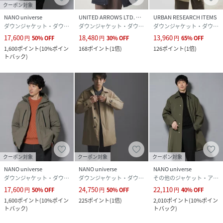
クーポン対象
トダウン
NANO universe
UNITED ARROWS LTD. OUTLET
URBAN RESEARCH ITEMS
ダウンジャケット・ダウンベスト
ダウンジャケット・ダウンベスト
ダウンジャケット・ダウンベスト
■サイズ感
17,600
18,480
13,960
円
50
%
OFF
円
30
%
OFF
円
65
%
OFF
・スタンダードなサイズ感
1,600
ポイント
(
10%ポイン
168
ポイント
(
1倍
)
126
ポイント
(
1倍
)
トバック
)
【nishikawa DOWN(R)】
創業450周年を超える歴史ある寝具メーカー西川株式会社と
nano・universeの毎シーズン大好評のコラボダウンウェ
ア。
■取扱方法
ネットを使用してください。単独洗いをして下さい。水分や
摩擦により色落ちや変色する事があります。洗濯は専門店に
クーポン対象
クーポン対象
クーポン対象
てドライクリーニングをしてください。ボタン等附属類は保
NANO universe
NANO universe
NANO universe
護してクリーニングして下さい。こちらの商品には天然羽毛
ダウンジャケット・ダウンベスト
ダウンジャケット・ダウンベスト
その他のジャケット・アウター
を使用しております。線品の特性上、着用中の摩擦・もみ作
17,600
24,750
22,110
円
50
%
OFF
円
50
%
OFF
円
40
%
OFF
用等により、素材表面や縫い目から吹き出すことがありま
1,600
ポイント
(
10%ポイン
225
ポイント
(
1倍
)
2,010
ポイント
(
10%ポイン
す。この点をご了承の上、お買い求めください。こちらの商
トバック
)
トバック
)
品は水や雨に濡れたり、汗による湿気、乾燥状態での摩擦に