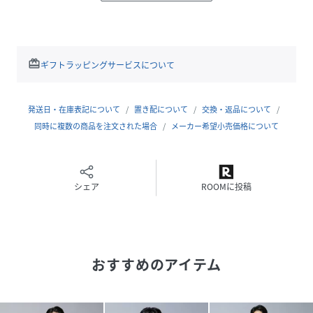
た、西川ダウン(R)のアークティックモデル。
■デザイン
・ヒップが隠れる丈感
redeem
ギフトラッピングサービスについて
・脇にサイドポケットを配置
・防寒対策も完璧な高めのネック仕様
・ステッチ無しのスタイリッシュな見た目
発送日・在庫表記について
置き配について
交換・返品について
・幅広いスタイリングに適応するマットな質感
同時に複数の商品を注文された場合
メーカー希望小売価格について
・オンオフ着用できるクリーンなデザイン
■素材
シェア
ROOMに投稿
・ご家庭での洗濯禁止
(表地)
・撥水加工を施したアウターに適したカジュアル素材
おすすめのアイテム
(羽毛)
・一般的なダックと比べ長い飼育期間を有するフレンチダッ
クを使用