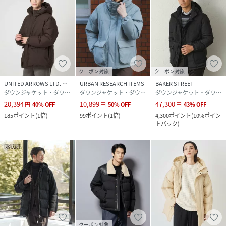
クーポン対象
クーポン対象
UNITED ARROWS LTD. OUTLET
URBAN RESEARCH ITEMS
BAKER STREET
ダウンジャケット・ダウンベスト
ダウンジャケット・ダウンベスト
ダウンジャケット・ダウンベスト
20,394
10,899
47,300
円
40
%
OFF
円
50
%
OFF
円
43
%
OFF
185
ポイント
(
1倍
)
99
ポイント
(
1倍
)
4,300
ポイント
(
10%ポイン
トバック
)
クーポン対象