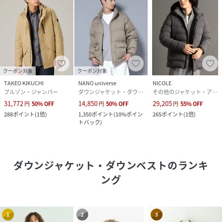
クーポン対象
クーポン対象
TAKEO KIKUCHI
NANO universe
NICOLE
ブルゾン・ジャンパー
ダウンジャケット・ダウンベスト
その他のジャケット・アウター
31,772
14,850
29,205
円
50
%
OFF
円
50
%
OFF
円
55
%
OFF
288
ポイント
(
1倍
)
1,350
ポイント
(
10%ポイン
265
ポイント
(
1倍
)
トバック
)
ダウンジャケット・ダウンベスト
のランキ
ング
1
2
3