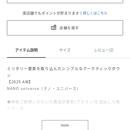
実店舗でもポイントが貯まります！
詳しくはこちら
店舗を探す
アイテム説明
サイズ
レビュー(2)
ミリタリー要素を取り込んだシンプルなアークティックダウ
ン
【2025 AW】
NANO universe（ナノ・ユニバース）
◆昨年ご好評いただいた商品が新色(ブラウン)を追加して再
登場！◆
◆シックさとスポーティー感の掛け合わせが魅力◆
more
N-3Bなどのミリタリー要素をベースにブラッシュアップされ