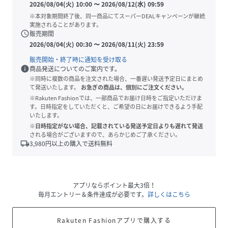
2026/08/04(火) 10:00
〜
2026/08/12(水) 09:59
※本対象期間終了後、同一商品にてスーパーDEALキャンペーンが継続
実施されることがあります。
schedule
販売期間
2026/08/04(火) 00:30
〜
2026/08/11(火) 23:59
販売開始・終了時に通知を受け取る
info
商品発送についてのご案内です。
※同時に複数の商品を注文された場合、一番遅い発送予定日にまとめ
て発送いたします。
お急ぎの商品は、個別にご注文ください。
※Rakuten Fashionでは、一部商品でお届け日時をご指定いただけま
す。日時指定をしていただくと、ご希望の日にお届けできるよう手配
いたします。
※日時指定がない場合、記載されている発送予定日よりも遅れて発送
される場合がございますので、あらかじめご了承ください。
local_shipping
3,980
円以上の購入で送料無料
アプリならポイント最大3倍！
毎月エントリー＆条件達成が必要です。
詳しくはこちら
Rakuten Fashionアプリで購入する