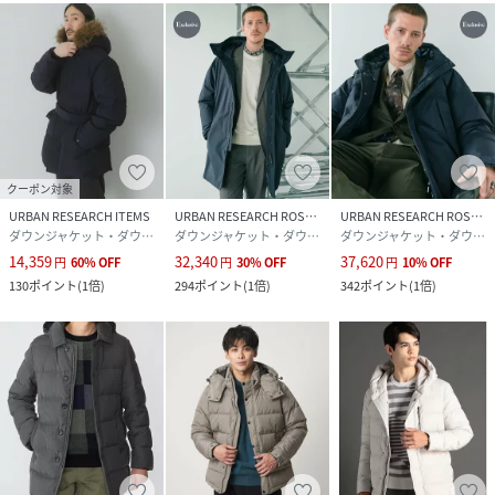
より、薄い色の衣服などに色移りする可能性がございます。
予めご了承いただき、ご使用の際にはご注意くださいますよ
うお願い致します。
※サンプルにて撮影、採寸を行う為、実際にお届けする商品
と仕様やサイズが異なる場合がございます。予約時は生産の
都合上、お届け予定時期が前後する場合もございますので、
予めご了承下さい。
クーポン対象
※光の当たり具合や撮影環境により色味が異なる場合がござ
URBAN RESEARCH ITEMS
URBAN RESEARCH ROSSO
URBAN RESEARCH ROSSO
います。正しい色味はスタジオ画像の色味をご参照くださ
ダウンジャケット・ダウンベスト
ダウンジャケット・ダウンベスト
ダウンジャケット・ダウンベスト
14,359
32,340
37,620
い。
円
60
%
OFF
円
30
%
OFF
円
10
%
OFF
130
ポイント
(
1倍
)
294
ポイント
(
1倍
)
342
ポイント
(
1倍
)
model : H185 B85 W72 H94 着用サイズ:
性別タイプ
メンズ
原産国
中国製
素材
(表地)ポリエステル82%,綿18%
(裏地)ポリエステル100%