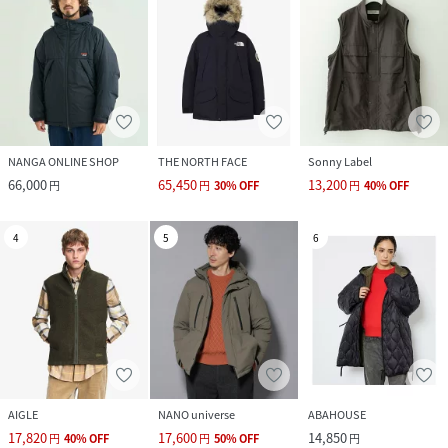
NANGA ONLINE SHOP
THE NORTH FACE
Sonny Label
66,000
65,450
13,200
円
円
30
%
OFF
円
40
%
OFF
4
5
6
AIGLE
NANO universe
ABAHOUSE
17,820
17,600
14,850
円
40
%
OFF
円
50
%
OFF
円