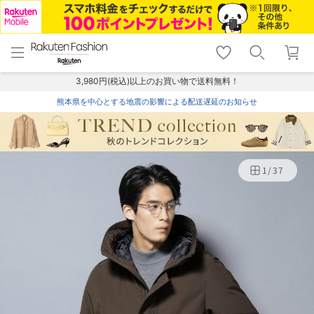
menu
home
search
favorite_border
shopping_cart
lock_outline
メニュー
トップ
検索
お気に入り
カート
ログイン
3,980円(税込)以上のお買い物で送料無料！
熊本県を中心とする地震の影響による配送遅延のお知らせ
1
/
37