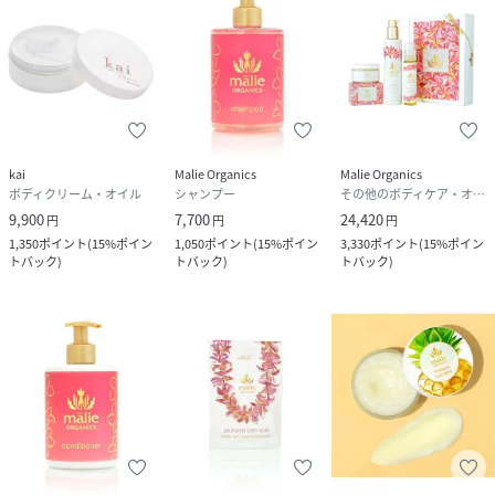
kai
Malie Organics
Malie Organics
ボディクリーム・オイル
シャンプー
その他のボディケア・オーラルケア
9,900
7,700
24,420
円
円
円
1,350
ポイント
(
15%ポイン
1,050
ポイント
(
15%ポイン
3,330
ポイント
(
15%ポイン
トバック
)
トバック
)
トバック
)