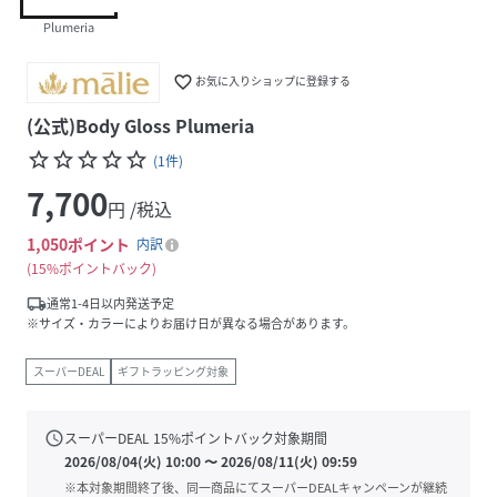
Plumeria
favorite_border
お気に入りショップに登録する
(公式)Body Gloss Plumeria
star_border
star_border
star_border
star_border
star_border
(
1
件
)
7,700
円 /税込
1,050
ポイント
内訳
15%ポイントバック
local_shipping
通常1-4日以内発送予定
※サイズ・カラーによりお届け日が異なる場合があります。
スーパーDEAL
ギフトラッピング対象
schedule
スーパーDEAL
15
%ポイントバック対象期間
2026/08/04(火) 10:00
〜
2026/08/11(火) 09:59
※本対象期間終了後、同一商品にてスーパーDEALキャンペーンが継続