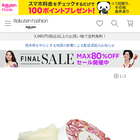
menu
home
search
favorite_border
shopping_cart
lock_outline
メニュー
トップ
検索
お気に入り
カート
ログイン
3,980円(税込)以上のお買い物で送料無料！
熊本県を中心とする地震の影響による配送遅延のお知らせ
1
/
2