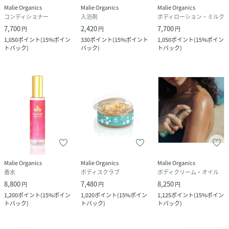
Malie Organics
Malie Organics
Malie Organics
コンディショナー
入浴剤
ボディローション・ミルク
7,700
2,420
7,700
円
円
円
1,050
ポイント
(
15%ポイン
330
ポイント
(
15%ポイント
1,050
ポイント
(
15%ポイン
トバック
)
バック
)
トバック
)
Malie Organics
Malie Organics
Malie Organics
香水
ボディスクラブ
ボディクリーム・オイル
8,800
7,480
8,250
円
円
円
1,200
ポイント
(
15%ポイン
1,020
ポイント
(
15%ポイン
1,125
ポイント
(
15%ポイン
トバック
)
トバック
)
トバック
)