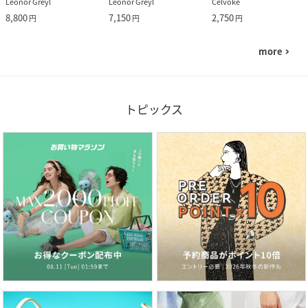
Leonor Greyl
Leonor Greyl
Celvoke
8,800
7,150
2,750
円
円
円
more
navigate_next
トピックス