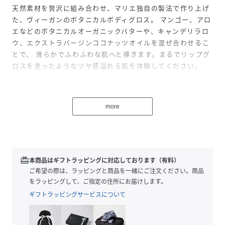
天然素材を贅沢に組み合わせ、マリエ独自の製法で作り上げ
た、ヴィーガンのボタニカルボディグロス。 マンゴー、アロ
エなどのボタニカルオーガニックバターや、キャンデリラロ
ウ、エクストラバージンココナッツオイルを混ぜ合わせるこ
とで、 滑らかでふわふわな肌へと導きます。まるでリップグ
ロスを塗ったようなツヤ感溢れる肌を体験してください。
■Plumeria(プルメリア)
more
赤・ピンク・ローズなど見事な虹色のプルメリアは、ハワイ
アンレイに使用される伝統的な花で、気持ちを高める作用が
あります。マリエオーガニクスでは、ジャスミン・柑橘類・
ガーデニアとスパイスの要素を少しずつ混ぜ合わせ、美し
redeem
本商品はギフトラッピングに対応しております（有料）
く、やさしい、甘い香りに仕上げました。
ご希望の際は、ラッピングと商品を一緒にご注文ください。商品
上品で優雅に洗練された香りをお届けします。
をラッピングして、ご指定の住所にお届けします。
ギフトラッピングサービスについて
使用方法：適量を手にとり優しい手加減で円を描くように、
全身に馴染ませてください。 濡れた肌にも乾いた肌にも伸び