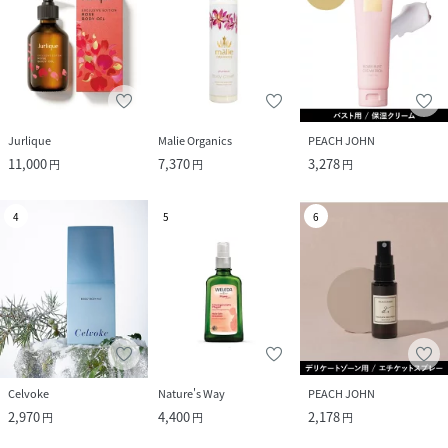
Jurlique
Malie Organics
PEACH JOHN
11,000
7,370
3,278
円
円
円
4
5
6
Celvoke
Nature's Way
PEACH JOHN
2,970
4,400
2,178
円
円
円