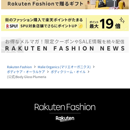
Rakuten Fashion
Malie Organics (マリエオーガ二クス)
navigate_next
navigate_next
ボディケア・オーラルケア
ボディクリーム・オイル
navigate_next
navigate_next
(公式)Body Gloss Plumeria