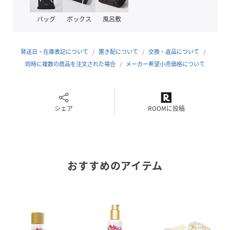
がよく、バターのように肌に溶け込み、ローションよりも保
湿効果が長持ちします。
バッグ
ボックス
風呂敷
内容量：約113 g
発送日・在庫表記について
置き配について
交換・返品について
同時に複数の商品を注文された場合
メーカー希望小売価格について
性別タイプ
ユニセックス
原産国
アメリカ
シェア
ROOMに投稿
素材
ヤシ油
マンゴー種子脂
ミツロウ
マカデミアナッツ油
アロエベラ葉エキス
おすすめのアイテム
サイズ
ﾌﾘｰ
品番
Q72405_MO
(
MO-BG-PL1136-0-F Q72405
)
広告文責
販売元：楽天グループ株式会社