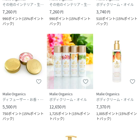
その他のインテリア・生活雑貨
その他のインテリア・生活雑貨
ボディクリーム・オイル
7,260
7,260
3,740
円
円
円
990
ポイント
(
15%ポイント
990
ポイント
(
15%ポイント
510
ポイント
(
15%ポイント
バック
)
バック
)
バック
)
Malie Organics
Malie Organics
Malie Organics
ディフューザー・お香・アロマオイル・キャンドル
ボディクリーム・オイル
ボディクリーム・オイル
5,500
12,650
7,370
円
円
円
750
ポイント
(
15%ポイント
1,725
ポイント
(
15%ポイン
1,005
ポイント
(
15%ポイン
バック
)
トバック
)
トバック
)