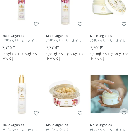
＜お電話でのお問い合わせ＞
固定電話からのお問い合わせ
0120-542-065（フリーダイヤル）
携帯・公衆電話からのお問い合わせ
050-5577-7001（有料）
Malie Organics
Malie Organics
Malie Organics
ボディクリーム・オイル
ボディクリーム・オイル
ボディクリーム・オイル
＜カスタマーセンター営業時間＞
3,740
7,370
7,700
円
円
円
営業時間：9時～18時
510
ポイント
(
15%ポイント
1,005
ポイント
(
15%ポイン
1,050
ポイント
(
15%ポイン
バック
)
トバック
)
トバック
)
Malie Organics
Malie Organics
Malie Organics
ボディクリーム・オイル
ボディスクラブ
ボディクリーム・オイル