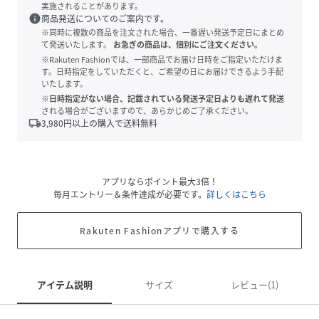
実施されることがあります。
info
商品発送についてのご案内です。
※同時に複数の商品を注文された場合、一番遅い発送予定日にまとめ
て発送いたします。
お急ぎの商品は、個別にご注文ください。
※Rakuten Fashionでは、一部商品でお届け日時をご指定いただけま
す。日時指定をしていただくと、ご希望の日にお届けできるよう手配
いたします。
※日時指定がない場合、記載されている発送予定日よりも遅れて発送
される場合がございますので、あらかじめご了承ください。
local_shipping
3,980
円以上の購入で送料無料
アプリならポイント最大3倍！
毎月エントリー＆条件達成が必要です。
詳しくはこちら
Rakuten Fashionアプリで購入する
アイテム説明
サイズ
レビュー(1)