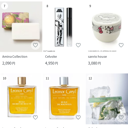
7
8
9
Amina Collection
Celvoke
sanrio house
2,090
4,950
3,080
円
円
円
10
11
12