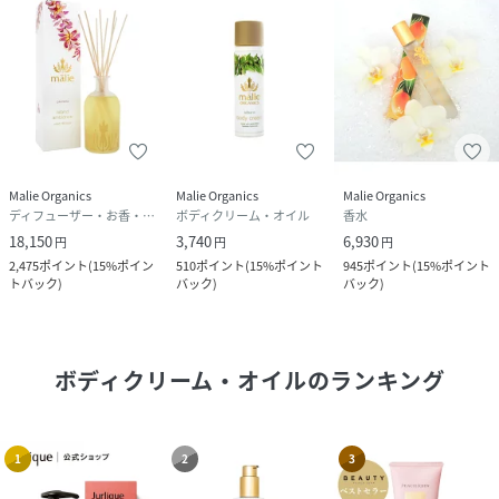
Malie Organics
Malie Organics
Malie Organics
ディフューザー・お香・アロマオイル・キャンドル
ボディクリーム・オイル
香水
18,150
3,740
6,930
円
円
円
2,475
ポイント
(
15%ポイン
510
ポイント
(
15%ポイント
945
ポイント
(
15%ポイント
トバック
)
バック
)
バック
)
ボディクリーム・オイル
のランキング
1
2
3