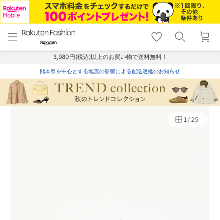
menu
home
search
favorite_border
shopping_cart
lock_outline
メニュー
トップ
検索
お気に入り
カート
ログイン
3,980円(税込)以上のお買い物で送料無料！
熊本県を中心とする地震の影響による配送遅延のお知らせ
1
/
25