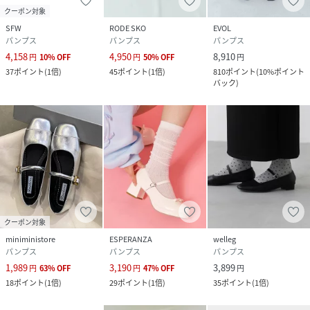
クーポン対象
SFW
RODE SKO
EVOL
パンプス
パンプス
パンプス
4,158
4,950
8,910
円
10
%
OFF
円
50
%
OFF
円
37
ポイント
(
1倍
)
45
ポイント
(
1倍
)
810
ポイント
(
10%ポイント
バック
)
クーポン対象
miniministore
ESPERANZA
welleg
パンプス
パンプス
パンプス
1,989
3,190
3,899
円
63
%
OFF
円
47
%
OFF
円
18
ポイント
(
1倍
)
29
ポイント
(
1倍
)
35
ポイント
(
1倍
)