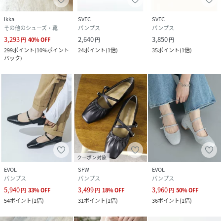
ikka
SVEC
SVEC
その他のシューズ・靴
パンプス
パンプス
3,293
2,640
3,850
円
40
%
OFF
円
円
299
ポイント
(
10%ポイント
24
ポイント
(
1倍
)
35
ポイント
(
1倍
)
バック
)
クーポン対象
EVOL
SFW
EVOL
パンプス
パンプス
パンプス
5,940
3,499
3,960
円
33
%
OFF
円
18
%
OFF
円
50
%
OFF
54
ポイント
(
1倍
)
31
ポイント
(
1倍
)
36
ポイント
(
1倍
)