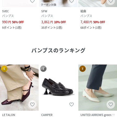
クーポン対象
SVEC
SFW
組曲
パンプス
パンプス
パンプス
990
3,861
7,480
円
56
%
OFF
円
10
%
OFF
円
50
%
OFF
9
ポイント
(
1倍
)
35
ポイント
(
1倍
)
68
ポイント
(
1倍
)
パンプス
のランキング
1
2
3
LE TALON
CAMPER
UNITED ARROWS green label relaxing