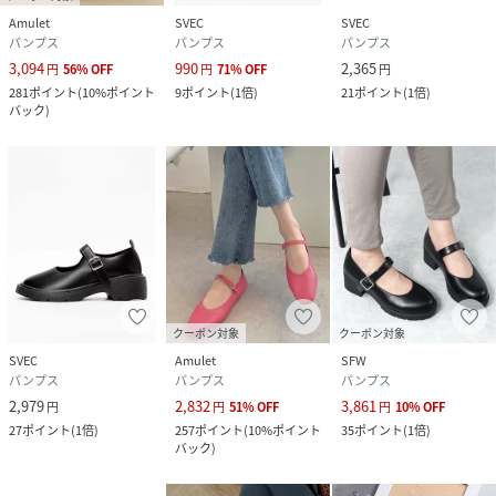
Amulet
SVEC
SVEC
備考
パンプス
パンプス
パンプス
▽合成皮革特有のにおいがある場合がございます。気になる
3,094
990
2,365
円
56
%
OFF
円
71
%
OFF
円
場合は市販の消臭スプレー等を使用し陰干しして頂くことを
281
ポイント
(
10%ポイント
9
ポイント
(
1倍
)
21
ポイント
(
1倍
)
お勧めいたします。
バック
)
▽お使いのモニターの環境により実物の商品と見た目の色に
多少違いがある場合がございます。
▽商品によっては箱が無い場合が御座いますので予めご了承
下さい。
▽万が一在庫切れや入荷待ちとなる場合は別途メールにてご
連絡いたします。
性別タイプ
レディース
クーポン対象
クーポン対象
SVEC
Amulet
SFW
原産国
中国
パンプス
パンプス
パンプス
2,979
2,832
3,861
円
円
51
%
OFF
円
10
%
OFF
素材
【アッパー】合成皮革 / 【ソール】合成素材
27
ポイント
(
1倍
)
257
ポイント
(
10%ポイント
35
ポイント
(
1倍
)
バック
)
サイズ
40(25.0cm)、35(22.5cm)、36(23.0cm)、
37(23.5cm)、38(24.0cm)、39(24.5cm)