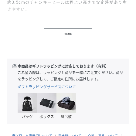
約3.5cmのチャンキーヒールは程よい高さで安定感があり歩
きやすい。
通勤スタイルから普段使いと幅広く活躍します。
ベーシックなデザインでコスパもよく長く使える1足です。
more
ブランド
SVEC-シュベック-
SVECとは/チェコ語で”靴屋”を意味します。
redeem
本商品はギフトラッピングに対応しております（有料）
”服を着替えるように、気軽に靴を履き替える”をコンセプト
ご希望の際は、ラッピングと商品を一緒にご注文ください。商品
にオンオフ問わずデイリーユースに使える様々なジャンルの
をラッピングして、ご指定の住所にお届けします。
靴を提案。
ギフトラッピングサービスについて
カラー展開
【スムース】
ブラック/ホワイト/シルバー
バッグ
ボックス
風呂敷
【スエード】
ブラックスエード
【エナメル】
発送日・在庫表記について
置き配について
交換・返品について