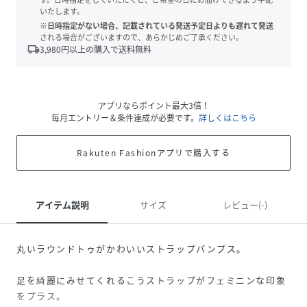
いたします。
※日時指定がない場合、記載されている発送予定日よりも遅れて発送
される場合がございますので、あらかじめご了承ください。
local_shipping
3,980
円以上の購入で送料無料
アプリならポイント最大3倍！
毎月エントリー＆条件達成が必要です。
詳しくはこちら
Rakuten Fashionアプリで購入する
アイテム説明
サイズ
レビュー(-)
丸いラウンドトゥがかわいいストラップパンプス。
足を綺麗にみせてくれるこうストラップがフェミニンな印象
をプラス。