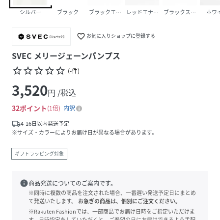
シルバー
ブラック
ブラックエナメル
レッドエナメル
ブラックスエード
ホワ
favorite_border
お気に入りショップに登録する
SVEC メリージェーンパンプス
star_border
star_border
star_border
star_border
star_border
(
-
件
)
3,520
円 /税込
32
ポイント
1倍
内訳
local_shipping
4-16日以内発送予定
※サイズ・カラーによりお届け日が異なる場合があります。
ギフトラッピング対象
info
商品発送についてのご案内です。
※同時に複数の商品を注文された場合、一番遅い発送予定日にまとめ
て発送いたします。
お急ぎの商品は、個別にご注文ください。
※Rakuten Fashionでは、一部商品でお届け日時をご指定いただけま
す。日時指定をしていただくと、ご希望の日にお届けできるよう手配