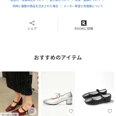
ブラックエナメル/レッドエナメル
同時に複数の商品を注文された場合
メーカー希望小売価格について
サイズ展開
35(22.5cm)/36(23.0cm)/37(23.5cm)/38(24.0cm)/39(24.
5cm)/40(25.0cm)
シェア
ROOMに投稿
ヒール高
約3.5cm
おすすめのアイテム
重さ
約200g(サイズ37片足)
素材
【アッパー】合成皮革(フェイクレザー)、化学繊維/【ソー
ル】合成素材
合成皮革の特徴
レザーより「雨に強く、カビがつきにくい性質」
また、お手入れも簡単で普段使いには最適な素材です。
クーポン対象