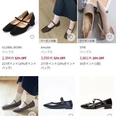
品番
Q58605_IPT247
(
IPT247-1-022-013 Q58605
)
クーポン対象
クーポン対象
GLOBAL WORK
Amulet
SFW
パンプス
パンプス
パンプス
2,394
3,050
3,861
円
52
%
OFF
円
52
%
OFF
円
10
%
OFF
217
ポイント
(
10%ポイント
277
ポイント
(
10%ポイント
35
ポイント
(
1倍
)
バック
)
バック
)