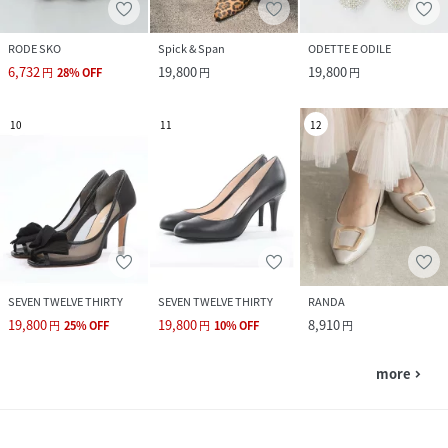
RODE SKO
Spick & Span
ODETTE E ODILE
6,732
19,800
19,800
円
28
%
OFF
円
円
10
11
12
SEVEN TWELVE THIRTY
SEVEN TWELVE THIRTY
RANDA
19,800
19,800
8,910
円
25
%
OFF
円
10
%
OFF
円
more
navigate_next