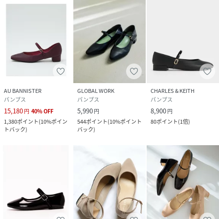
AU BANNISTER
GLOBAL WORK
CHARLES & KEITH
パンプス
パンプス
パンプス
15,180
5,990
8,900
円
40
%
OFF
円
円
1,380
ポイント
(
10%ポイン
544
ポイント
(
10%ポイント
80
ポイント
(
1倍
)
トバック
)
バック
)