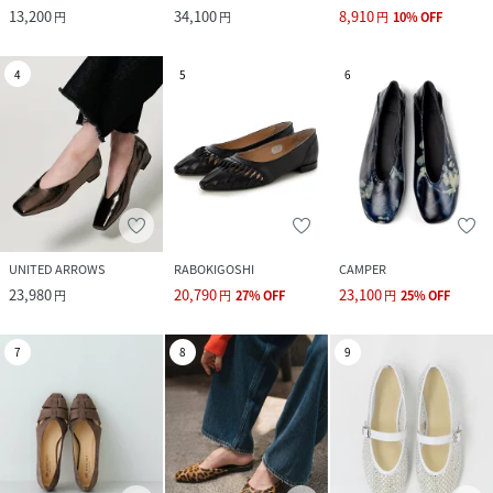
13,200
34,100
8,910
円
円
円
10
%
OFF
4
5
6
UNITED ARROWS
RABOKIGOSHI
CAMPER
23,980
20,790
23,100
円
円
27
%
OFF
円
25
%
OFF
7
8
9