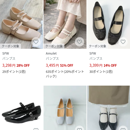
クーポン対象
クーポン対象
クーポン対象
SFW
Amulet
SFW
パンプス
パンプス
パンプス
3,298
3,495
3,399
円
28
%
OFF
円
51
%
OFF
円
14
%
OFF
29
ポイント
(
1倍
)
635
ポイント
(
20%ポイント
30
ポイント
(
1倍
)
バック
)