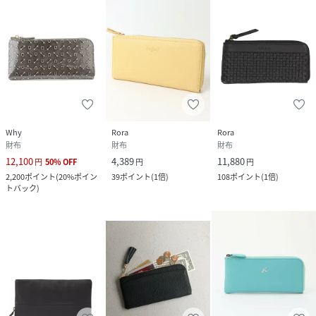
Why
Rora
Rora
財布
財布
財布
12,100
4,389
11,880
円
50
%
OFF
円
円
2,200
ポイント
(
20%ポイン
39
ポイント
(
1倍
)
108
ポイント
(
1倍
)
トバック
)