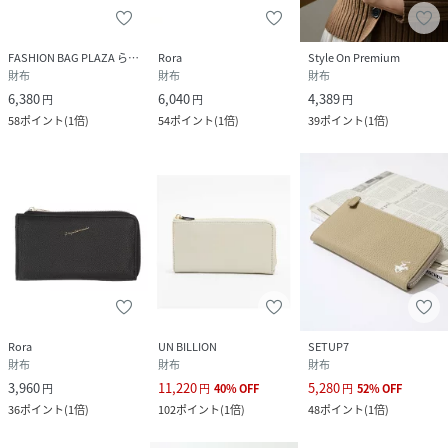
FASHION BAG PLAZA らみー
Rora
Style On Premium
財布
財布
財布
6,380
6,040
4,389
円
円
円
58
ポイント
(
1倍
)
54
ポイント
(
1倍
)
39
ポイント
(
1倍
)
Rora
UN BILLION
SETUP7
財布
財布
財布
3,960
11,220
5,280
円
円
40
%
OFF
円
52
%
OFF
36
ポイント
(
1倍
)
102
ポイント
(
1倍
)
48
ポイント
(
1倍
)