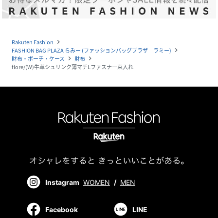
Rakuten Fashion
navigate_next
FASHION BAG PLAZA らみー (ファッションバッグプラザ ラミー)
navigate_next
財布・ポーチ・ケース
財布
navigate_next
navigate_next
fiore/(W)牛革シュリンク薄マチLファスナー束入れ
Instagram
WOMEN
/
MEN
Facebook
LINE