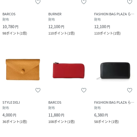
BARCOS
BURNER
FASHION BAG PLAZA らみー
財布
財布
財布
10,780
12,100
12,100
円
円
円
98
ポイント
(
1倍
)
110
ポイント
(
1倍
)
110
ポイント
(
1倍
)
STYLE DELI
BARCOS
FASHION BAG PLAZA らみー
財布
財布
財布
4,000
11,880
6,380
円
円
円
36
ポイント
(
1倍
)
108
ポイント
(
1倍
)
58
ポイント
(
1倍
)