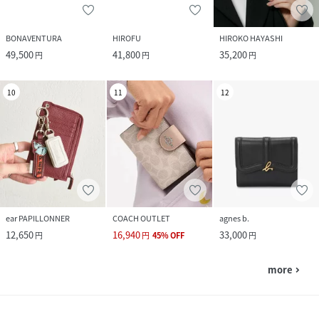
BONAVENTURA
HIROFU
HIROKO HAYASHI
49,500
41,800
35,200
円
円
円
10
11
12
ear PAPILLONNER
COACH OUTLET
agnes b.
12,650
16,940
33,000
円
円
45
%
OFF
円
more
navigate_next