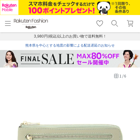
menu
home
search
favorite_border
shopping_cart
lock_outline
メニュー
トップ
検索
お気に入り
カート
ログイン
3,980円(税込)以上のお買い物で送料無料！
熊本県を中心とする地震の影響による配送遅延のお知らせ
1
/
6