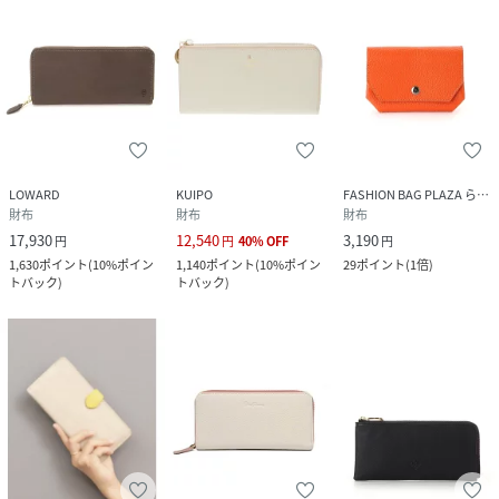
LOWARD
KUIPO
FASHION BAG PLAZA らみー
財布
財布
財布
17,930
12,540
3,190
円
円
40
%
OFF
円
1,630
ポイント
(
10%ポイン
1,140
ポイント
(
10%ポイン
29
ポイント
(
1倍
)
トバック
)
トバック
)