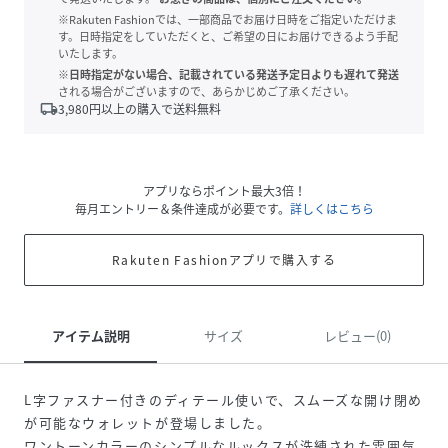
※Rakuten Fashionでは、一部商品でお届け日時をご指定いただけま
す。日時指定をしていただくと、ご希望の日にお届けできるよう手配
いたします。
※日時指定がない場合、記載されている発送予定日よりも遅れて発送
される場合がございますので、あらかじめご了承ください。
local_shipping
3,980
円以上の購入で送料無料
アプリならポイント最大3倍！
毎月エントリー＆条件達成が必要です。
詳しくはこちら
Rakuten Fashionアプリで購入する
アイテム説明
サイズ
レビュー(0)
L字ファスナー付きのディテール使いで、スムーズな開け閉め
が可能なウォレットが登場しました。
ワントーンカラーのシンプルなルックスが洗練された雰囲気