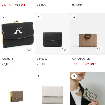
25,740
27,000
9,900
円
40
%
OFF
円
円
4
5
6
Kitamura
agnes b.
COACH OUTLET
27,000
26,400
16,940
円
円
円
45
%
OFF
7
8
9