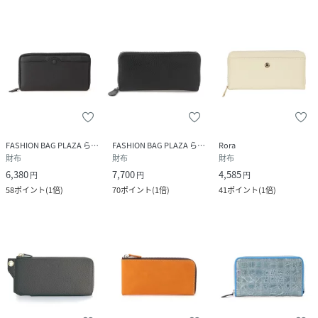
FASHION BAG PLAZA らみー
FASHION BAG PLAZA らみー
Rora
財布
財布
財布
6,380
7,700
4,585
円
円
円
58
ポイント
(
1倍
)
70
ポイント
(
1倍
)
41
ポイント
(
1倍
)