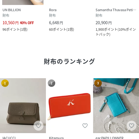
UN BILLION
Rora
Samantha Thavasa Petit Choice
財布
財布
財布
10,560
6,648
20,900
円
40
%
OFF
円
円
96
ポイント
(
1倍
)
60
ポイント
(
1倍
)
1,900
ポイント
(
10%ポイン
トバック
)
財布
のランキング
1
2
3
IACUCCI
Kitamura
ear PAPILLONNER