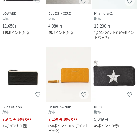
LOWARD
BLUE SINCERE
KitamuraK2
財布
財布
財布
12,650
4,980
13,200
円
円
円
115
ポイント
(
1倍
)
45
ポイント
(
1倍
)
1,200
ポイント
(
10%ポイン
トバック
)
LAZY SUSAN
LA BAGAGERIE
Rora
財布
財布
財布
7,975
7,150
5,049
円
50
%
OFF
円
50
%
OFF
円
72
ポイント
(
1倍
)
650
ポイント
(
10%ポイント
45
ポイント
(
1倍
)
バック
)