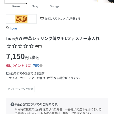
Green
Navy
Orange
favorite_border
お気に入りショップに登録する
fiore
sell
fiore/(W)牛革シュリンク薄マチLファスナー束入れ
star_border
star_border
star_border
star_border
star_border
(
0
件
)
7,150
円 /税込
65
ポイント
1倍
内訳
local_shipping
12時までの注文で当日出荷
※サイズ・カラーによりお届け日が異なる場合があります。
ギフトラッピング対象
info
商品発送についてのご案内です。
※同時に複数の商品を注文された場合、一番遅い発送予定日にまとめ
て発送いたします。
お急ぎの商品は、個別にご注文ください。