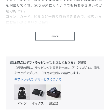
を演出してくれ、飽きが来にくくいつでも持ち歩き易いのが
魅力的です。
コイン、カード、ビルなど一通り収納できるので、幅広い方
にお使い頂き易いひと品◎。
性別タイプ
レディース
more
原産国
中国
サイズ
Free
redeem
本商品はギフトラッピングに対応しております（有料）
品番
ご希望の際は、ラッピングと商品を一緒にご注文ください。商品
PZ3598_TB2271
(
TB2271-M-F PZ3598
)
をラッピングして、ご指定の住所にお届けします。
ギフトラッピングサービスについて
バッグ
ボックス
風呂敷