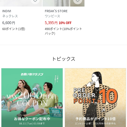
※Mサイズは一部商品にて展開 オンラインショップと一部
店舗のみの限定商品となっております。
INDIVI
FREAK’S STORE
※バッグ・アクセサリーの一部は参考商品です。ご了承くだ
ネックレス
ワンピース
さいませ。
6,600
5,395
円
円
10
%
OFF
60
ポイント
(
1倍
)
490
ポイント
(
10%ポイント
バック
)
性別タイプ
レディース
原産国
韓国
トピックス
素材
真鍮、鉄:-
サイズ
F
品番
PZ0984_50145501
(
50145501-70-i PZ0984
)