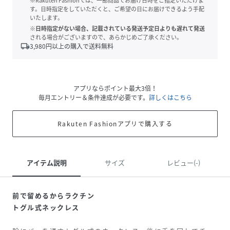
※Rakuten Fashionでは、一部商品でお届け日時をご指定いただけま
す。日時指定をしていただくと、ご希望の日にお届けできるよう手配
いたします。
※日時指定がない場合、記載されている発送予定日よりも遅れて発送
される場合がございますので、あらかじめご了承ください。
local_shipping
3,980
円以上の購入で送料無料
アプリならポイント最大3倍！
毎月エントリー＆条件達成が必要です。
詳しくはこちら
Rakuten Fashionアプリで購入する
アイテム説明
サイズ
レビュー(-)
前で留めるからラクチン
トグル式ネックレス