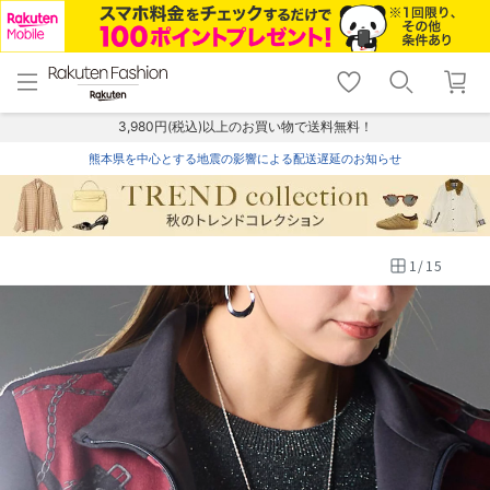
menu
home
search
favorite_border
shopping_cart
lock_outline
メニュー
トップ
検索
お気に入り
カート
ログイン
3,980円(税込)以上のお買い物で送料無料！
熊本県を中心とする地震の影響による配送遅延のお知らせ
1
/
15