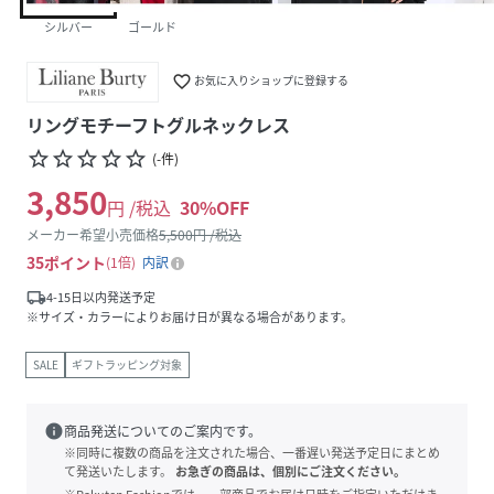
シルバー
ゴールド
favorite_border
お気に入りショップに登録する
リングモチーフトグルネックレス
star_border
star_border
star_border
star_border
star_border
(
-
件
)
3,850
円 /税込
30
%OFF
メーカー希望小売価格
5,500
円 /税込
35
ポイント
1倍
内訳
local_shipping
4-15日以内発送予定
※サイズ・カラーによりお届け日が異なる場合があります。
SALE
ギフトラッピング対象
info
商品発送についてのご案内です。
※同時に複数の商品を注文された場合、一番遅い発送予定日にまとめ
て発送いたします。
お急ぎの商品は、個別にご注文ください。