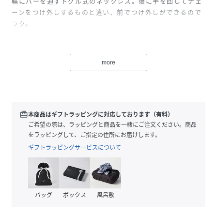
輪にバーを通すトグル式のネックレス。後に手を回してチェ
ーンをつけ外しするものと違い、前でつけ外しができるので
ラク。
華奢なリングモチーフがさりげないアクセント。
アンティークシルバー・アンティークゴールドの二色展開で
more
す。
シンプルな中に洗練された雰囲気。
シーズンレスで使うことのできるネックレスです。
redeem
本商品はギフトラッピングに対応しております（有料）
ご希望の際は、ラッピングと商品を一緒にご注文ください。商品
をラッピングして、ご指定の住所にお届けします。
◆コーディネート◆
ギフトラッピングサービスについて
きらめき感のあるネックレスがあると着こなしが華やぎま
す。
バッグ
ボックス
風呂敷
シンプルで季節関係なく使うことのできるネックレスはある
と程よいアクセントに。