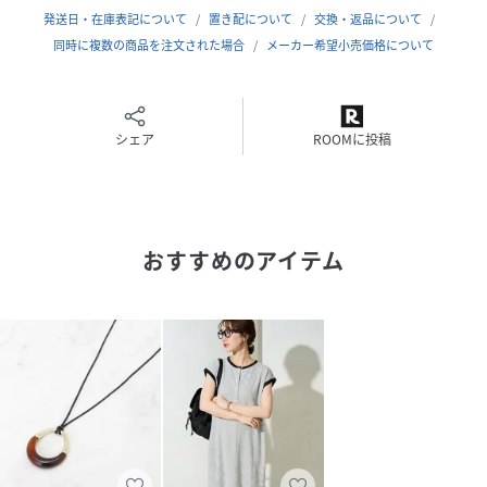
発送日・在庫表記について
置き配について
交換・返品について
カジュアルスタイルからタウンスタイルまで幅広く活躍しま
同時に複数の商品を注文された場合
メーカー希望小売価格について
す。
シェア
ROOMに投稿
◆リリアンビューティ◆
大きいサイズ/L～４Lサイズ・Mサ
イズ
パリ、リリアン・ビューティ社との提携によってスタート。
おすすめのアイテム
フレンチテイストをベースに高級感と新鮮さをかねそなえた
コンテンポラリーでシャープなエレガンスコーディネートを
展開
※撮影環境により 光の当たり具合で色味が違って見える場
合があります。
※モデル画像はサンプルを使用しているため、色味やサイ
ズ・プリント位置・仕様などに変更がある場合がございま
す。