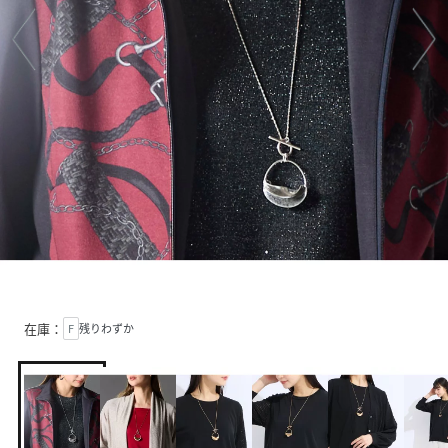
在庫：
F
残りわずか