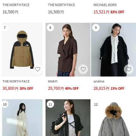
THE NORTH FACE
THE NORTH FACE
MICHAEL KORS
16,500
16,500
15,521
円
円
円
83
%
OFF
7
8
9
THE NORTH FACE
ANAYI
andme
30,800
29,700
28,815
円
30
%
OFF
円
40
%
OFF
円
15
%
OFF
10
11
12