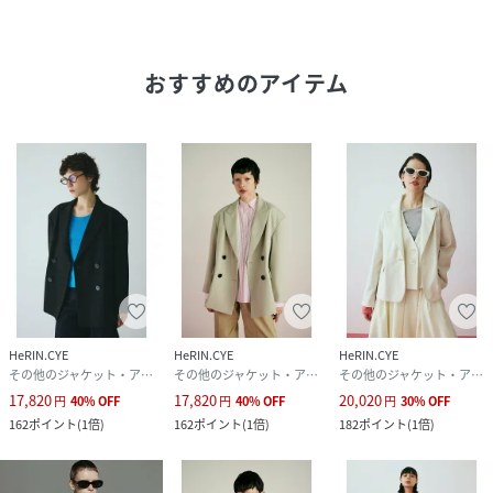
素材
(表地)ポリエステル：
93コットン：
7(裏地)ポリエステル：
おすすめのアイテム
100
サイズ
36、38
品番
PZ0319_530IAM30
(
530IAM30-0411-060-T PZ0319
)
HeRIN.CYE
HeRIN.CYE
HeRIN.CYE
その他のジャケット・アウター
その他のジャケット・アウター
その他のジャケット・アウター
17,820
17,820
20,020
円
40
%
OFF
円
40
%
OFF
円
30
%
OFF
162
ポイント
(
1倍
)
162
ポイント
(
1倍
)
182
ポイント
(
1倍
)