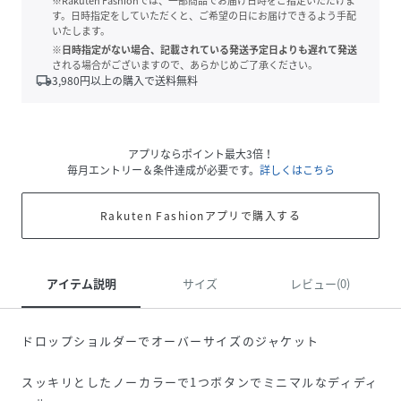
※Rakuten Fashionでは、一部商品でお届け日時をご指定いただけま
す。日時指定をしていただくと、ご希望の日にお届けできるよう手配
いたします。
※日時指定がない場合、記載されている発送予定日よりも遅れて発送
される場合がございますので、あらかじめご了承ください。
local_shipping
3,980
円以上の購入で送料無料
アプリならポイント最大3倍！
毎月エントリー＆条件達成が必要です。
詳しくはこちら
Rakuten Fashionアプリで購入する
アイテム説明
サイズ
レビュー(0)
ドロップショルダーでオーバーサイズのジャケット
スッキリとしたノーカラーで1つボタンでミニマルなディディ