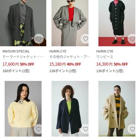
MAISON SPECIAL
HeRIN.CYE
HeRIN.CYE
テーラードジャケット・ブレザー
その他のジャケット・アウター
ワンピース
17,600
15,180
14,300
円
50
%
OFF
円
40
%
OFF
円
50
%
OFF
160
ポイント
(
1倍
)
138
ポイント
(
1倍
)
130
ポイント
(
1倍
)