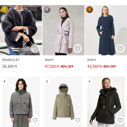
1
2
3
BEARDSLEY
ANAYI
ANAYI
58,300
47,520
43,560
円
円
40
%
OFF
円
40
%
OFF
4
5
6