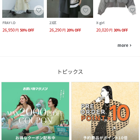
FRAY I.D
23区
X-girl
26,950
26,290
20,020
円
50
%
OFF
円
20
%
OFF
円
30
%
OFF
more
navigate_next
トピックス