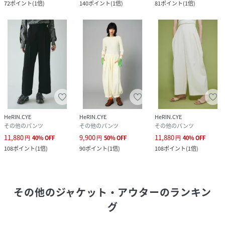
72
ポイント
(
1倍
)
140
ポイント
(
1倍
)
81
ポイント
(
1倍
)
HeRIN.CYE
HeRIN.CYE
HeRIN.CYE
その他のパンツ
その他のパンツ
その他のパンツ
11,880
9,900
11,880
円
40
%
OFF
円
50
%
OFF
円
40
%
OFF
108
ポイント
(
1倍
)
90
ポイント
(
1倍
)
108
ポイント
(
1倍
)
その他のジャケット・アウター
のランキン
グ