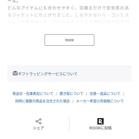
ール。
どんなアイテムにも合わせやすく、羽織るだけで空気感のあ
るジャケットに仕上がりました。しなやかなハリ・コシとス
トレッチ性を持った、マットなルックスが特徴の中肉厚素材
です。
more
ノーカラーオーバージャケット
[注意事項]
※画像の商品はサンプルです。実際の商品と仕様、加工が若
干異なる場合があります。
redeem
ギフトラッピングサービスについて
※画像の商品は光の照射や角度、お使いのモニター環境によ
り、実物と色味が異なる場合がございます。
※着用、お取り扱いの際は、アテンションタグをご確認くだ
発送日・在庫表記について
置き配について
交換・返品について
さい。
同時に複数の商品を注文された場合
メーカー希望小売価格について
性別タイプ
レディース
シェア
ROOMに投稿
原産国
中国