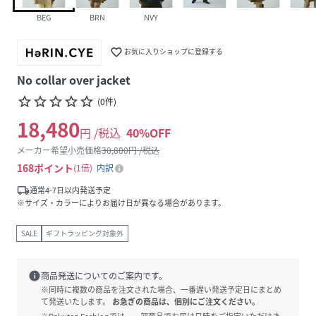
BEG
BRN
NVY
favorite_border
お気に入りショップに登録する
No collar over jacket
star_border
star_border
star_border
star_border
star_border
(
0
件
)
18,480
円 /税込
40
%OFF
メーカー希望小売価格
30,800
円 /税込
168
ポイント
1倍
内訳
local_shipping
通常4-7日以内発送予定
※サイズ・カラーによりお届け日が異なる場合があります。
SALE
ギフトラッピング対象外
info
商品発送についてのご案内です。
※同時に複数の商品を注文された場合、一番遅い発送予定日にまとめ
て発送いたします。
お急ぎの商品は、個別にご注文ください。