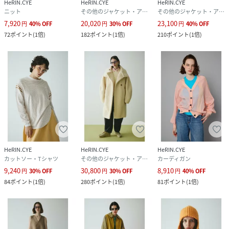
HeRIN.CYE
HeRIN.CYE
HeRIN.CYE
ニット
その他のジャケット・アウター
その他のジャケット・アウター
7,920
20,020
23,100
円
40
%
OFF
円
30
%
OFF
円
40
%
OFF
72
ポイント
(
1倍
)
182
ポイント
(
1倍
)
210
ポイント
(
1倍
)
HeRIN.CYE
HeRIN.CYE
HeRIN.CYE
カットソー・Tシャツ
その他のジャケット・アウター
カーディガン
9,240
30,800
8,910
円
30
%
OFF
円
30
%
OFF
円
40
%
OFF
84
ポイント
(
1倍
)
280
ポイント
(
1倍
)
81
ポイント
(
1倍
)