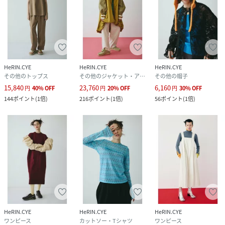
HeRIN.CYE
HeRIN.CYE
HeRIN.CYE
その他のトップス
その他のジャケット・アウター
その他の帽子
15,840
23,760
6,160
円
40
%
OFF
円
20
%
OFF
円
30
%
OFF
144
ポイント
(
1倍
)
216
ポイント
(
1倍
)
56
ポイント
(
1倍
)
HeRIN.CYE
HeRIN.CYE
HeRIN.CYE
ワンピース
カットソー・Tシャツ
ワンピース