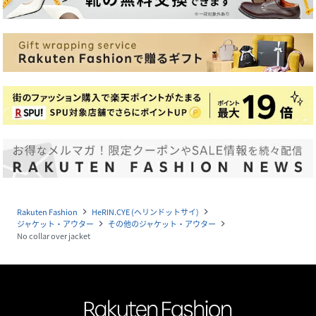
Rakuten Fashion
HeRIN.CYE (ヘリンドットサイ)
navigate_next
navigate_next
ジャケット・アウター
その他のジャケット・アウター
navigate_next
navigate_next
No collar over jacket