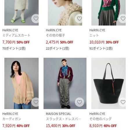
HeRIN.CYE
HeRIN.CYE
HeRIN.CYE
ミディアムスカート
その他の帽子
ニット
7,700
2,475
10,010
円
50
%
OFF
円
50
%
OFF
円
30
%
OFF
70
ポイント
(
1倍
)
22
ポイント
(
1倍
)
91
ポイント
(
1倍
)
HeRIN.CYE
MAISON SPECIAL
HeRIN.CYE
カーディガン
スラックス・ドレスパンツ
その他のバッグ
7,920
15,400
8,910
円
40
%
OFF
円
30
%
OFF
円
40
%
OFF