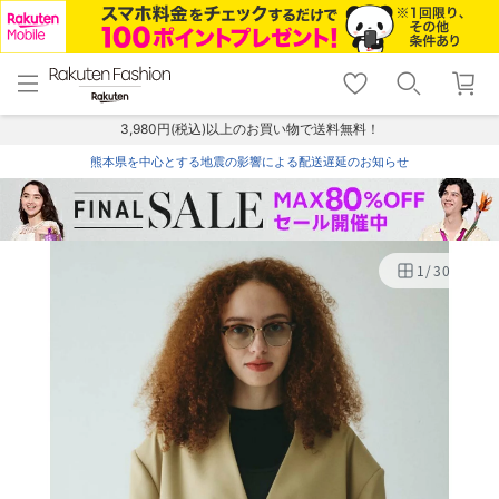
menu
home
search
favorite_border
shopping_cart
lock_outline
メニュー
トップ
検索
お気に入り
カート
ログイン
3,980円(税込)以上のお買い物で送料無料！
熊本県を中心とする地震の影響による配送遅延のお知らせ
1
/
30