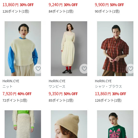
13,860
9,240
9,900
円
30
%
OFF
円
30
%
OFF
円
50
%
OFF
126
ポイント
(
1倍
)
84
ポイント
(
1倍
)
90
ポイント
(
1倍
)
HeRIN.CYE
HeRIN.CYE
HeRIN.CYE
ニット
ワンピース
シャツ・ブラウス
7,920
9,350
13,860
円
40
%
OFF
円
50
%
OFF
円
30
%
OFF
72
ポイント
(
1倍
)
85
ポイント
(
1倍
)
126
ポイント
(
1倍
)