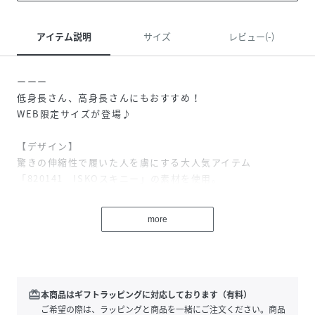
アイテム説明
サイズ
レビュー(-)
ーーー
低身長さん、高身長さんにもおすすめ！
WEB限定サイズが登場♪
【デザイン】
驚きの伸縮性で履いた人を虜にする大人気アイテム
「820141 ISKOスキニー」の素材を使用。
秋冬の注目アイテム、フレアデニムが登場です。
ストレッチ性があるので身体にぴたっと寄り添い、
more
美脚見えする計算されたフレアシルエットは
愛されアイテムになること間違いなし！
ーーー
【スタイリング】
ハイウエストデザインなので、コンパクトなトップスとも
redeem
本商品はギフトラッピングに対応しております（有料）
相性抜群です。
ご希望の際は、ラッピングと商品を一緒にご注文ください。商品