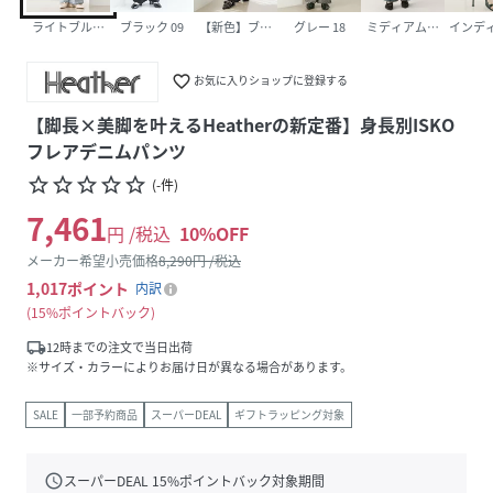
ライトブルー 83
ブラック 09
【新色】ブラック加工 10
グレー 18
ミディアムブルー 85
インディ
favorite_border
お気に入りショップに登録する
【脚長×美脚を叶えるHeatherの新定番】身長別ISKO
フレアデニムパンツ
star_border
star_border
star_border
star_border
star_border
(
-
件
)
7,461
円 /税込
10
%OFF
メーカー希望小売価格
8,290
円 /税込
1,017
ポイント
内訳
15%ポイントバック
local_shipping
12時までの注文で当日出荷
※サイズ・カラーによりお届け日が異なる場合があります。
SALE
一部予約商品
スーパーDEAL
ギフトラッピング対象
schedule
スーパーDEAL
15
%ポイントバック対象期間