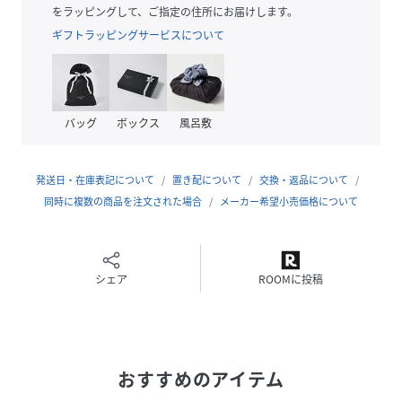
ワンピースとのレイヤードコーデもすっきりと合わせていた
をラッピングして、ご指定の住所にお届けします。
だけます。
ギフトラッピングサービスについて
性別タイプ
レディース
原産国
CAMBODIA
バッグ
ボックス
風呂敷
素材
【ブラック09,ブラック加工10,グレー18】
ポリエステル51% 綿46% ポリウレタン3%
発送日・在庫表記について
置き配について
交換・返品について
【ライトブルー83,ミディアムブルー85,インディ
同時に複数の商品を注文された場合
メーカー希望小売価格について
ゴ 88】
綿72% ポリエステル25% ポリウレタン3%
サイズ
S、M、【WEB限定】XS、【WEB限定】S
シェア
ROOMに投稿
SIZE LONG
クリーニング
洗濯機洗い可（ネット使用）
品番
PX5918_575793
(
575793-83-02 PX5918
)
おすすめのアイテム