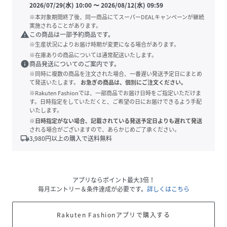
2026/07/29(水) 10:00
〜
2026/08/12(水) 09:59
※本対象期間終了後、同一商品にてスーパーDEALキャンペーンが継続
実施されることがあります。
warning
この商品は一部予約商品です。
※生産状況によりお届け時期が変更になる場合があります。
※在庫ありの商品については通常配送いたします。
info
商品発送についてのご案内です。
※同時に複数の商品を注文された場合、一番遅い発送予定日にまとめ
て発送いたします。
お急ぎの商品は、個別にご注文ください。
※Rakuten Fashionでは、一部商品でお届け日時をご指定いただけま
す。日時指定をしていただくと、ご希望の日にお届けできるよう手配
いたします。
※日時指定がない場合、記載されている発送予定日よりも遅れて発送
される場合がございますので、あらかじめご了承ください。
local_shipping
3,980
円以上の購入で送料無料
アプリならポイント最大3倍！
毎月エントリー＆条件達成が必要です。
詳しくはこちら
Rakuten Fashionアプリで購入する