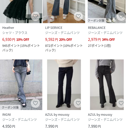
クーポン対象
Heather
LIP SERVICE
REBALANCE
シャツ・ブラウス
ジーンズ・デニムパンツ
ジーンズ・デニムパンツ
6,930
9,592
2,979
円
10
%
OFF
円
20
%
OFF
円
34
%
OFF
945
ポイント
(
15%ポイント
872
ポイント
(
10%ポイント
27
ポイント
(
1倍
)
バック
)
バック
)
クーポン対象
INGNI
AZUL by moussy
AZUL by moussy
ジーンズ・デニムパンツ
ジーンズ・デニムパンツ
ジーンズ・デニムパンツ
4,950
7,990
7,990
円
円
円