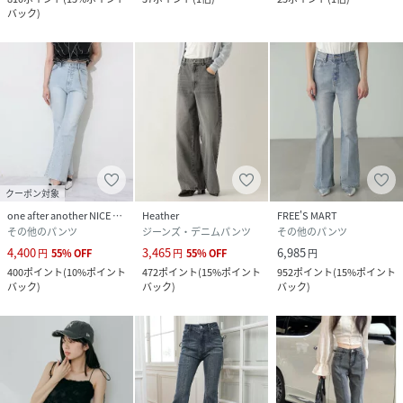
バック
)
クーポン対象
one after another NICE CLAUP
Heather
FREE'S MART
その他のパンツ
ジーンズ・デニムパンツ
その他のパンツ
4,400
3,465
6,985
円
55
%
OFF
円
55
%
OFF
円
400
ポイント
(
10%ポイント
472
ポイント
(
15%ポイント
952
ポイント
(
15%ポイント
バック
)
バック
)
バック
)