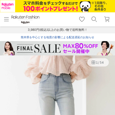
menu
home
search
favorite_border
shopping_cart
lock_outline
メニュー
トップ
検索
お気に入り
カート
ログイン
3,980円(税込)以上のお買い物で送料無料！
熊本県を中心とする地震の影響による配送遅延のお知らせ
1
/
54