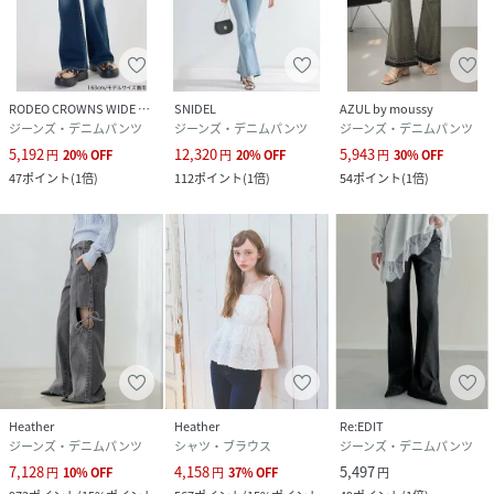
RODEO CROWNS WIDE BOWL
SNIDEL
AZUL by moussy
ジーンズ・デニムパンツ
ジーンズ・デニムパンツ
ジーンズ・デニムパンツ
5,192
12,320
5,943
円
20
%
OFF
円
20
%
OFF
円
30
%
OFF
47
ポイント
(
1倍
)
112
ポイント
(
1倍
)
54
ポイント
(
1倍
)
Heather
Heather
Re:EDIT
ジーンズ・デニムパンツ
シャツ・ブラウス
ジーンズ・デニムパンツ
7,128
4,158
5,497
円
10
%
OFF
円
37
%
OFF
円