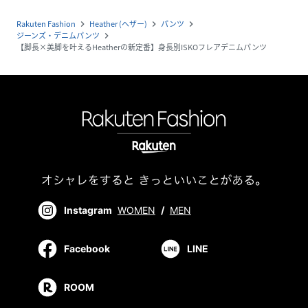
Rakuten Fashion
Heather (ヘザー)
パンツ
navigate_next
navigate_next
navigate_next
ジーンズ・デニムパンツ
navigate_next
【脚長×美脚を叶えるHeatherの新定番】身長別ISKOフレアデニムパンツ
Instagram
WOMEN
/
MEN
Facebook
LINE
ROOM