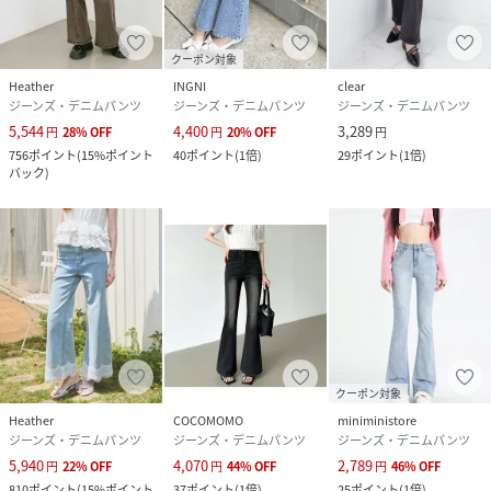
クーポン対象
Heather
INGNI
clear
ジーンズ・デニムパンツ
ジーンズ・デニムパンツ
ジーンズ・デニムパンツ
5,544
4,400
3,289
円
28
%
OFF
円
20
%
OFF
円
756
ポイント
(
15%ポイント
40
ポイント
(
1倍
)
29
ポイント
(
1倍
)
バック
)
クーポン対象
Heather
COCOMOMO
miniministore
ジーンズ・デニムパンツ
ジーンズ・デニムパンツ
ジーンズ・デニムパンツ
5,940
4,070
2,789
円
22
%
OFF
円
44
%
OFF
円
46
%
OFF
810
ポイント
(
15%ポイント
37
ポイント
(
1倍
)
25
ポイント
(
1倍
)