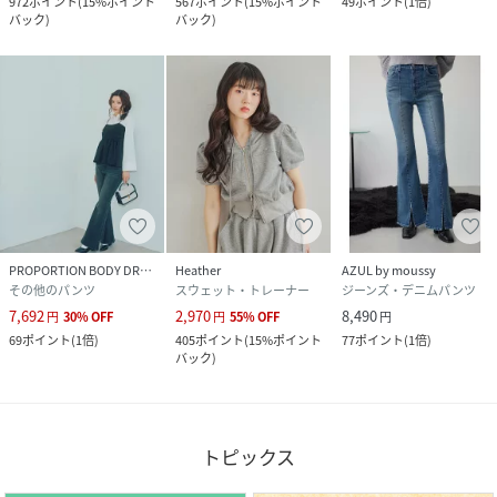
972
ポイント
(
15%ポイント
567
ポイント
(
15%ポイント
49
ポイント
(
1倍
)
バック
)
バック
)
PROPORTION BODY DRESSING
Heather
AZUL by moussy
その他のパンツ
スウェット・トレーナー
ジーンズ・デニムパンツ
7,692
2,970
8,490
円
30
%
OFF
円
55
%
OFF
円
69
ポイント
(
1倍
)
405
ポイント
(
15%ポイント
77
ポイント
(
1倍
)
バック
)
トピックス