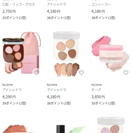
口紅・リップ・グロス
アイシャドウ
コンシーラー
携帯・公衆電話からのお問い合わせ
2,750
4,180
4,180
050-5577-7001（有料）
円
円
円
25
ポイント
(
1倍
)
38
ポイント
(
1倍
)
38
ポイント
(
1倍
)
＜カスタマーセンター営業時間＞
営業時間：9時～18時
to/one
to/one
to/one
アイシャドウ
アイシャドウ
チーク
4,290
4,180
3,850
円
円
円
39
ポイント
(
1倍
)
38
ポイント
(
1倍
)
35
ポイント
(
1倍
)