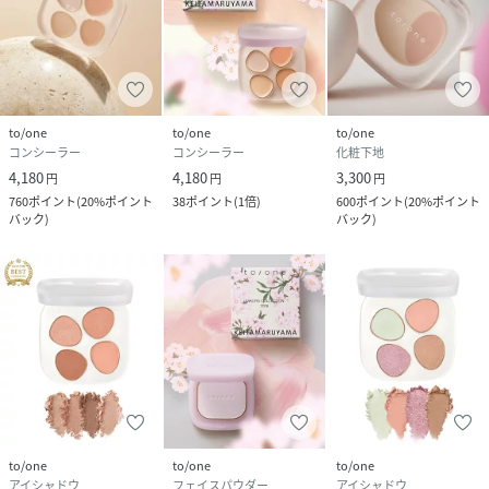
Al、トコフェロール、アボカド油、アルガニアスピノサ核
油、オプンチアフィクスインジカ種子油、ホホバ種子油、ロ
ーズマリー葉油、アーモンド油、アンズ核油、オリーブ果実
油、カニナバラ果実油、マカデミア種子油、ヒマワリ種子
油、酸化チタン、マイカ、酸化鉄、グンジョウ
to/one
to/one
to/one
コンシーラー
コンシーラー
化粧下地
【原産国】
4,180
4,180
3,300
円
円
円
日本
760
ポイント
(
20%ポイント
38
ポイント
(
1倍
)
600
ポイント
(
20%ポイント
●パッケージのリニューアル等の理由により、成分・処方が
バック
)
バック
)
記載と異なる場合がございます。
●予告なくパッケージ仕様が変更になる場合がございます。
to/one【お気に入り】登録がおすすめです！
---------------------------------------------------
to/one
to/one
to/one
アイシャドウ
フェイスパウダー
アイシャドウ