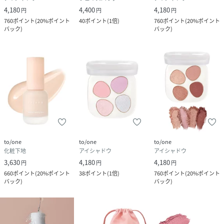
4,180
4,400
4,180
円
円
円
760
ポイント
(
20%ポイント
40
ポイント
(
1倍
)
760
ポイント
(
20%ポイント
▼アイテムを【お気に入り】に追加
バック
)
バック
)
再入荷やラストなどの情報を受け取ることが出来ます。
▼ショップを【お気に入り】に追加
to/one
to/one
to/one
化粧下地
アイシャドウ
アイシャドウ
3,630
4,180
4,180
円
円
円
660
ポイント
(
20%ポイント
38
ポイント
(
1倍
)
760
ポイント
(
20%ポイント
バック
)
バック
)
新商品などto/oneの最新情報を受け取ることが出来ます。