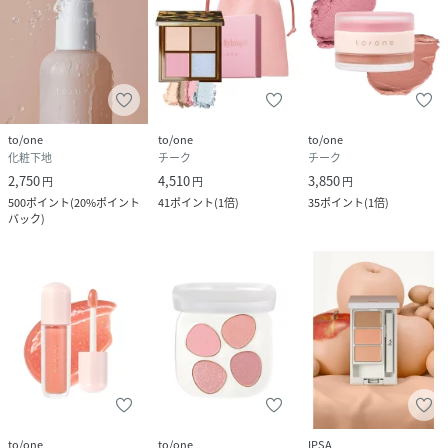
to/oneの新着情報をお見逃しなく！
to/one
to/one
to/one
---------------------------------------------------
化粧下地
チーク
チーク
2,750
4,510
3,850
円
円
円
500
ポイント
(
20%ポイント
41
ポイント
(
1倍
)
35
ポイント
(
1倍
)
性別タイプ
ユニセックス
バック
)
サイズ
FREE
品番
PX3896_4573623430555
(
4573623430555-999-F PX3896
)
広告文責
販売元：楽天グループ株式会社
＜お電話でのお問い合わせ＞
固定電話からのお問い合わせ
0120-542-065（フリーダイヤル）
to/one
to/one
IPSA