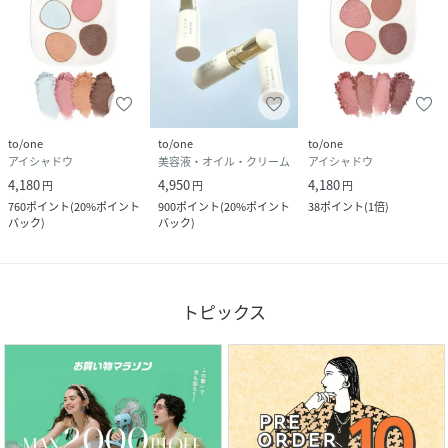
to/one
to/one
to/one
アイシャドウ
美容液・オイル・クリーム
アイシャドウ
4,180
4,950
4,180
円
円
円
760
ポイント
(
20%ポイント
900
ポイント
(
20%ポイント
38
ポイント
(
1倍
)
バック
)
バック
)
トピックス