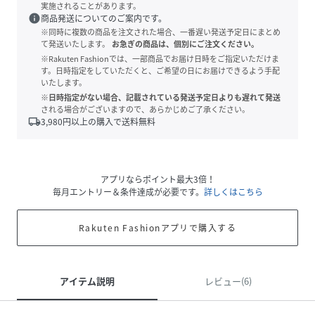
実施されることがあります。
info
商品発送についてのご案内です。
※同時に複数の商品を注文された場合、一番遅い発送予定日にまとめ
て発送いたします。
お急ぎの商品は、個別にご注文ください。
※Rakuten Fashionでは、一部商品でお届け日時をご指定いただけま
す。日時指定をしていただくと、ご希望の日にお届けできるよう手配
いたします。
※日時指定がない場合、記載されている発送予定日よりも遅れて発送
される場合がございますので、あらかじめご了承ください。
local_shipping
3,980
円以上の購入で送料無料
アプリならポイント最大3倍！
毎月エントリー＆条件達成が必要です。
詳しくはこちら
Rakuten Fashionアプリで購入する
アイテム説明
レビュー(6)