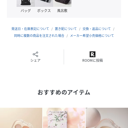
【内容量】
1.7g
バッグ
ボックス
風呂敷
【商品サイズ】
65㎜×20.5㎜×64㎜（高さ×奥行×幅）
発送日・在庫表記について
置き配について
交換・返品について
同時に複数の商品を注文された場合
メーカー希望小売価格について
【全成分】
左上：トリ（カプリル酸／カプリン酸）グリセリル、ミリス
チン酸デキストリン、パルミチン酸デキストリン、トリイソ
ステアリン酸ポリグリセリル－2、シリカ、セスキイソステ
シェア
ROOMに投稿
アリン酸ソルビタン、ダイマージリノレイル水添ロジン縮合
物、トコフェロール、水酸化Al、アボカド油、アルガニアス
ピノサ核油、オプンチアフィクスインジカ種子油、スクワラ
ン、ホホバ種子油、ローズマリー葉油、アーモンド油、アン
おすすめのアイテム
ズ核油、オリーブ果実油、カニナバラ果実油、マカデミア種
子油、ヒマワリ種子油、マイカ、酸化チタン、ホウケイ酸
（Ca／Al）、酸化鉄、酸化スズ、赤202、グンジョウ
右上・下段：スクワラン、パルミチン酸デキストリン、ダイ
マージリノール酸ジ（イソステアリル／フィトステリル）、
トリイソステアリン酸ポリグリセリル－2、シリカ、水酸化