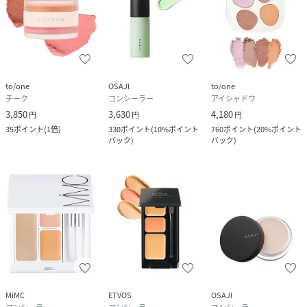
to/one
OSAJI
to/one
チーク
コンシーラー
アイシャドウ
3,850
3,630
4,180
円
円
円
35
ポイント
(
1倍
)
330
ポイント
(
10%ポイント
760
ポイント
(
20%ポイント
バック
)
バック
)
MiMC
ETVOS
OSAJI