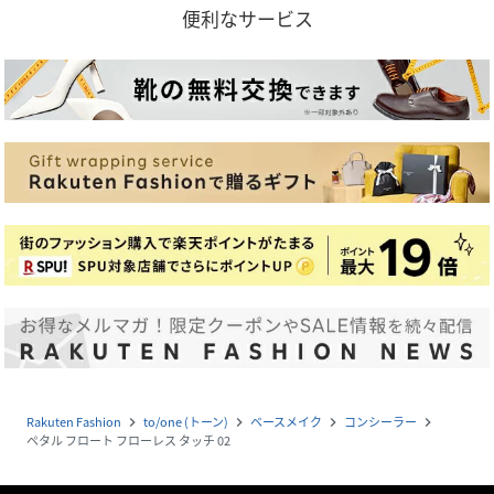
便利なサービス
Rakuten Fashion
to/one (トーン)
ベースメイク
コンシーラー
navigate_next
navigate_next
navigate_next
navigate_next
ペタル フロート フローレス タッチ 02