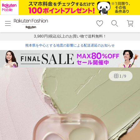
menu
home
search
favorite_border
shopping_cart
lock_outline
メニュー
トップ
検索
お気に入り
カート
ログイン
3,980円(税込)以上のお買い物で送料無料！
熊本県を中心とする地震の影響による配送遅延のお知らせ
1
/
9