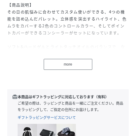
【商品説明】
その日の肌悩みに合わせてカスタム使いができる、4つの機
能を詰め込んだパレット。立体感を演出するハイライト、色
ムラをカバーする2色のコントロールカラー、そしてポイン
トカバーができるコンシーラーがセットになっています。
ソフト&ハードゲルとライトタッチオイルのバランスで、な
めらかなクリーミーテクスチャーと高密着力の両立を実現。
12種の植物オイル配合で、時間が経ってもしっとりとしたフ
more
ィット感が続きます。
クマ・くすみをカバーし素肌の輝きを引き出す01と、赤み・
くすみをカバーし透明感を引き出す02がラインナップ。スマ
ートにカモフラージュして、いつでも理想の肌へ。
redeem
本商品はギフトラッピングに対応しております（有料）
ご希望の際は、ラッピングと商品を一緒にご注文ください。商品
【ご使用方法】
をラッピングして、ご指定の住所にお届けします。
指先またはブラシに適量をとり、気になる部分になじませま
ギフトラッピングサービスについて
す。