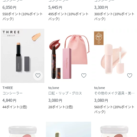
コンシーラー
コンシーラー
コンシーラー
6,050
5,445
3,300
円
円
円
550
ポイント
(
10%ポイント
495
ポイント
(
10%ポイント
300
ポイント
(
10%ポイント
バック
)
バック
)
バック
)
THREE
to/one
to/one
コンシーラー
口紅・リップ・グロス
その他のメイク道具・美容器具
4,840
3,080
3,080
円
円
円
44
ポイント
(
1倍
)
28
ポイント
(
1倍
)
560
ポイント
(
20%ポイント
バック
)