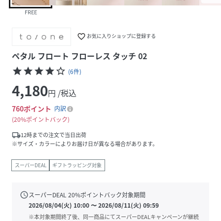
FREE
favorite_border
お気に入りショップに登録する
ペタル フロート フローレス タッチ 02
star
star
star
star
star_border
(
6
件
)
4,180
円 /税込
760
ポイント
内訳
20%ポイントバック
local_shipping
12時までの注文で当日出荷
※サイズ・カラーによりお届け日が異なる場合があります。
スーパーDEAL
ギフトラッピング対象
schedule
スーパーDEAL
20
%ポイントバック対象期間
2026/08/04(火) 10:00
〜
2026/08/11(火) 09:59
※本対象期間終了後、同一商品にてスーパーDEALキャンペーンが継続