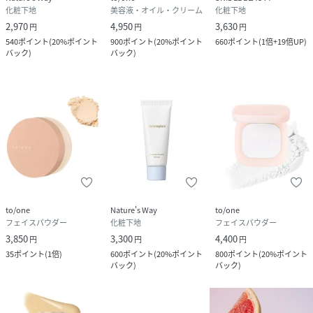
化粧下地
美容液・オイル・クリーム
化粧下地
2,970
4,950
3,630
円
円
円
540
ポイント
(
20%ポイント
900
ポイント
(
20%ポイント
660
ポイント
(
1倍+19倍UP
)
バック
)
バック
)
to/one
Nature's Way
to/one
フェイスパウダー
化粧下地
フェイスパウダー
3,850
3,300
4,400
円
円
円
35
ポイント
(
1倍
)
600
ポイント
(
20%ポイント
800
ポイント
(
20%ポイント
バック
)
バック
)