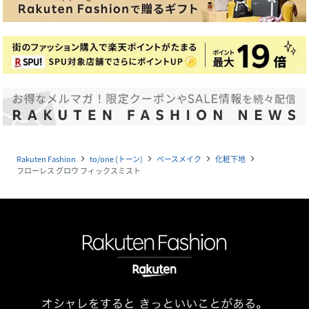
Rakuten Fashion
to/one (トーン)
ベースメイク
化粧下地
navigate_next
navigate_next
navigate_next
navigate_next
フローレス グロウ フィックスミスト