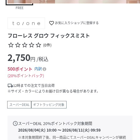
FREE
favorite_border
お気に入りショップに登録する
フローレス グロウ フィックスミスト
star_border
star_border
star_border
star_border
star_border
(
0
件
)
2,750
円 /税込
500
ポイント
内訳
20%ポイントバック
local_shipping
12時までの注文で当日出荷
※サイズ・カラーによりお届け日が異なる場合があります。
スーパーDEAL
ギフトラッピング対象
schedule
スーパーDEAL
20
%ポイントバック対象期間
2026/08/04(火) 10:00
〜
2026/08/11(火) 09:59
※本対象期間終了後、同一商品にてスーパーDEALキャンペーンが継続