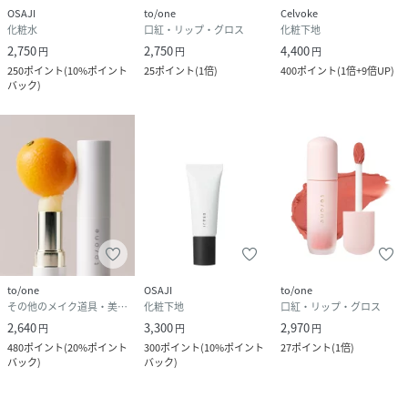
OSAJI
to/one
Celvoke
化粧水
口紅・リップ・グロス
化粧下地
2,750
2,750
4,400
円
円
円
250
ポイント
(
10%ポイント
25
ポイント
(
1倍
)
400
ポイント
(
1倍+9倍UP
)
バック
)
to/one
OSAJI
to/one
その他のメイク道具・美容器具
化粧下地
口紅・リップ・グロス
2,640
3,300
2,970
円
円
円
480
ポイント
(
20%ポイント
300
ポイント
(
10%ポイント
27
ポイント
(
1倍
)
バック
)
バック
)