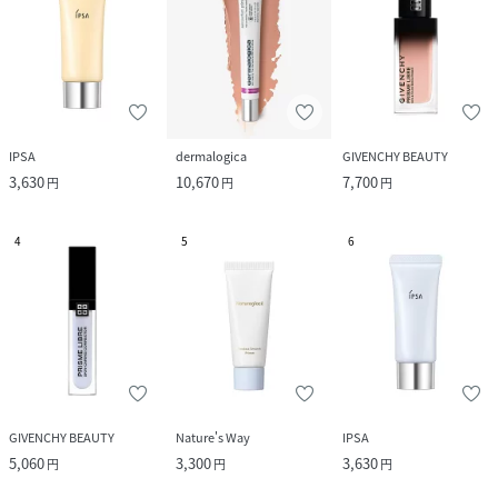
IPSA
dermalogica
GIVENCHY BEAUTY
3,630
10,670
7,700
円
円
円
4
5
6
GIVENCHY BEAUTY
Nature's Way
IPSA
5,060
3,300
3,630
円
円
円