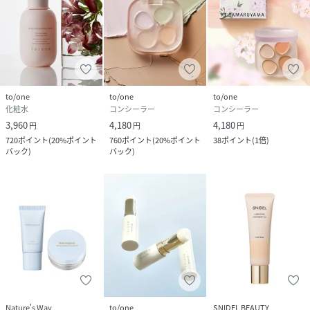
性別タイプ
ユニセックス
サイズ
FREE
品番
PX3894_4573623430562
(
4573623430562-999-F PX3894
)
to/one
to/one
to/one
広告文責
販売元：楽天グループ株式会社
化粧水
コンシーラー
コンシーラー
3,960
4,180
4,180
円
円
円
＜お電話でのお問い合わせ＞
720
ポイント
(
20%ポイント
760
ポイント
(
20%ポイント
38
ポイント
(
1倍
)
固定電話からのお問い合わせ
バック
)
バック
)
0120-542-065（フリーダイヤル）
携帯・公衆電話からのお問い合わせ
050-5577-7001（有料）
＜カスタマーセンター営業時間＞
営業時間：9時～18時
Nature's Way
to/one
SNIDEL BEAUTY