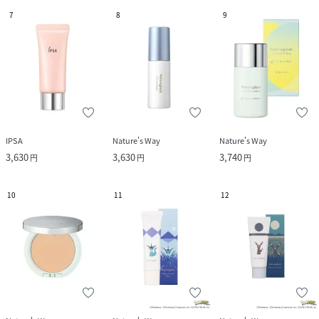
7
8
9
IPSA
Nature's Way
Nature's Way
3,630
3,630
3,740
円
円
円
10
11
12