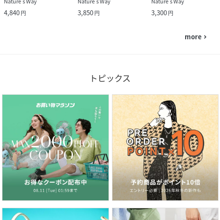
Nature's Way
Nature's Way
Nature's Way
4,840
3,850
3,300
円
円
円
more
navigate_next
トピックス