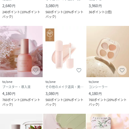
2,640
3,080
3,960
円
円
円
240
ポイント
(
10%ポイント
560
ポイント
(
20%ポイント
36
ポイント
(
1倍
)
バック
)
バック
)
▼ショップを【お気に入り】に追加
新商品などto/oneの最新情報を受け取ることが出来ます。
to/one
to/one
to/one
ブースター・導入液
その他のメイク道具・美容器具
コンシーラー
to/oneの新着情報をお見逃しなく！
4,180
3,080
4,180
円
円
円
760
ポイント
(
20%ポイント
560
ポイント
(
20%ポイント
760
ポイント
(
20%ポイント
バック
)
バック
)
バック
)
---------------------------------------------------