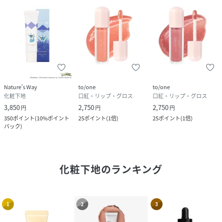
Nature's Way
to/one
to/one
化粧下地
口紅・リップ・グロス
口紅・リップ・グロス
3,850
2,750
2,750
円
円
円
350
ポイント
(
10%ポイント
25
ポイント
(
1倍
)
25
ポイント
(
1倍
)
バック
)
化粧下地
のランキング
1
2
3