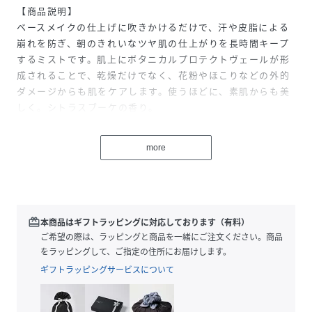
【商品説明】
ベースメイクの仕上げに吹きかけるだけで、汗や皮脂による
崩れを防ぎ、朝のきれいなツヤ肌の仕上がりを長時間キープ
するミストです。肌上にボタニカルプロテクトヴェールが形
成されることで、乾燥だけでなく、花粉やほこりなどの外的
ダメージからも肌をケアします。使うほどに、素肌からも美
しく。シトラスブーケの香り。
【ご使用方法】
more
上下によく振ってからご使用ください。
メイクの仕上げに、顔から15～20cmほど離し、目と口を閉
じて顔全体にむらなくスプレーします。
スプレーのあとは、肌に触れずそのまま乾かしてください。
redeem
本商品はギフトラッピングに対応しております（有料）
【内容量】
ご希望の際は、ラッピングと商品を一緒にご注文ください。商品
50mL
をラッピングして、ご指定の住所にお届けします。
ギフトラッピングサービスについて
【商品サイズ】
109.5㎜×43㎜×43㎜（高さ×奥行×幅）