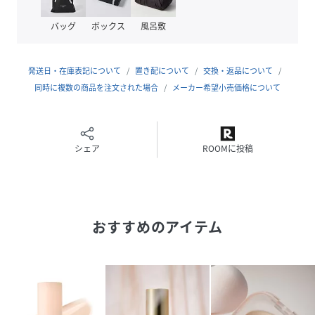
【全成分】
バッグ
ボックス
風呂敷
水、エタノール、スイゼンジノリ多糖体、加水分解ホホバエ
ステル、加水分解水添デンプン、オプンチアフィクスインジ
カ種子油、乳酸桿菌／アロエベラ葉汁発酵液、スフィンゴ糖
発送日・在庫表記について
置き配について
交換・返品について
脂質、マンダリンオレンジ果皮エキス、ハマメリス葉エキ
同時に複数の商品を注文された場合
メーカー希望小売価格について
ス、セイヨウネズ果実エキス、シロツメクサエキス、カラス
ムギ穀粒エキス、カニナバラ果実油、ヒマワリ種子油、ロー
ズマリー葉エキス、ラベンダー油、ベルガモット果実油、ニ
オイテンジクアオイ油、アオモジ果実油、イランイラン花
シェア
ROOMに投稿
油、ホホバエステル、セルロース、グリセリン、エチルヘキ
シルグリセリン、BG、ポリ－ε－リシン、リン酸2Na、ポリ
グリセリル－4ラウリルエーテル、安息香酸Na、フェノキシ
エタノール
おすすめのアイテム
【原産国】
日本
●パッケージはリニューアル等の理由により、写真と異なる
場合がございます。