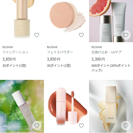
to/one
to/one
to/one
ファンデーション
フェイスパウダー
日焼け止め・UVケア
3,850
3,850
3,300
円
円
円
35
ポイント
(
1倍
)
35
ポイント
(
1倍
)
600
ポイント
(
20%ポイント
バック
)