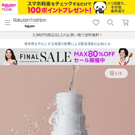
menu
home
search
favorite_border
shopping_cart
lock_outline
メニュー
トップ
検索
お気に入り
カート
ログイン
3,980円(税込)以上のお買い物で送料無料！
熊本県を中心とする地震の影響による配送遅延のお知らせ
1
/
9