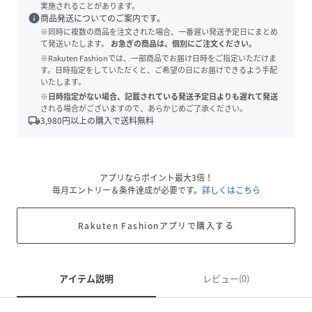
実施されることがあります。
info
商品発送についてのご案内です。
※同時に複数の商品を注文された場合、一番遅い発送予定日にまとめ
て発送いたします。
お急ぎの商品は、個別にご注文ください。
※Rakuten Fashionでは、一部商品でお届け日時をご指定いただけま
す。日時指定をしていただくと、ご希望の日にお届けできるよう手配
いたします。
※日時指定がない場合、記載されている発送予定日よりも遅れて発送
される場合がございますので、あらかじめご了承ください。
local_shipping
3,980
円以上の購入で送料無料
アプリならポイント最大3倍！
毎月エントリー＆条件達成が必要です。
詳しくはこちら
Rakuten Fashionアプリで購入する
アイテム説明
レビュー(0)