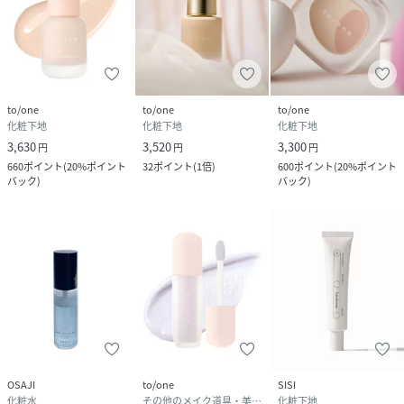
●パッケージのリニューアル等の理由により、成分・処方が
記載と異なる場合がございます。
●予告なくパッケージ仕様が変更になる場合がございます。
to/one
to/one
to/one
to/one【お気に入り】登録がおすすめです！
化粧下地
化粧下地
化粧下地
3,630
3,520
3,300
円
円
円
660
ポイント
(
20%ポイント
32
ポイント
(
1倍
)
600
ポイント
(
20%ポイント
---------------------------------------------------
バック
)
バック
)
▼アイテムを【お気に入り】に追加
再入荷やラストなどの情報を受け取ることが出来ます。
OSAJI
to/one
SISI
化粧水
その他のメイク道具・美容器具
化粧下地