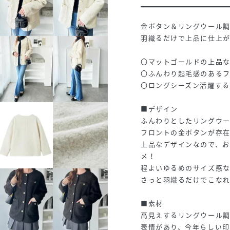
金ボタン＆リングウール
羽織るだけで上品に仕上
〇マットゴールドの上品
〇ふんわり起毛感のある
〇ロングシーズン活躍す
■デザイン
ふんわりとしたリングウ
フロントの金ボタンが存
上品なデザインなので、
メ！
程よいゆるめのサイズ感
さっと羽織るだけでこなれ
■素材
高見えするリングウール
表情があり、今年らしい