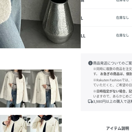
M
L
在庫なし
LL
在庫なし
info
商品発送についてのご案
※同時に複数の商品を注文
す。
お急ぎの商品は、個
※Rakuten Fashi
ていただくと、ご希望の日
※日時指定がない場合、記
いますので、あらかじめご
local_shipping
3,980
円以上の購入で送
アイテム説明