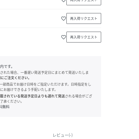
favorite_border
再入荷リクエスト
favorite_border
再入荷リクエスト
内です。
された場合、一番遅い発送予定日にまとめて発送いたしま
別にご注文ください。
onでは、一部商品でお届け日時をご指定いただけます。日時指定をし
にお届けできるよう手配いたします。
載されている発送予定日よりも遅れて発送
される場合がござ
了承ください。
料無料
レビュー(-)