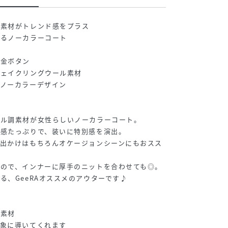
調素材がトレンド感をプラス
がるノーカラーコート
な金ボタン
フェイクリングウール素材
るノーカラーデザイン
ール調素材が女性らしいノーカラーコート。
在感たっぷりで、装いに特別感を演出。
お出かけはもちろんオケージョンシーンにもおスス
なので、インナーに厚手のニットを合わせても◎。
る、GeeRAオススメのアウターです♪
調素材
印象に導いてくれます