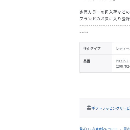
完売カラーの再入荷など
ブランドのお気に入り登
--------------------------
-----
性別タイプ
レディー
品番
PX2151
(
208792
redeem
ギフトラッピングサービ
発送日・在庫表記について
置き