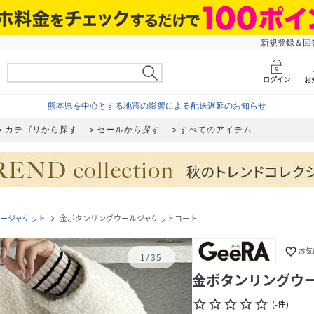
新規登録＆回答
熊本県を中心とする地震の影響による配送遅延のお知らせ
カテゴリから探す
セールから探す
すべてのアイテム
ージャケット
金ボタンリングウールジャケットコート
navigate_next
favorite_border
お気
1
/
35
金ボタンリングウ
star_border
star_border
star_border
star_border
star_border
(
-
件
)