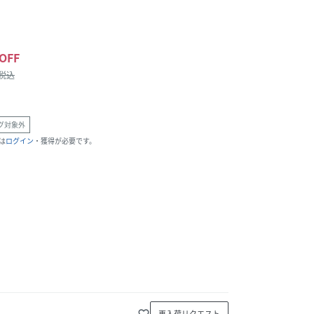
OFF
/税込
グ対象外
は
ログイン
・獲得が必要です。
favorite_border
再入荷リクエスト