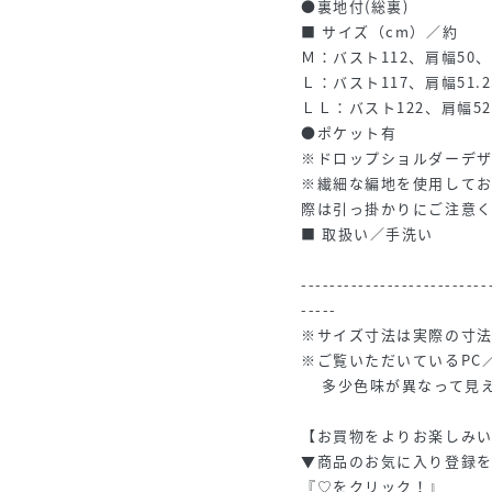
●裏地付(総裏)
■ サイズ（cm）／約
Ｍ：バスト112、肩幅50、
Ｌ：バスト117、肩幅51.2
ＬＬ：バスト122、肩幅52
●ポケット有
※ドロップショルダーデ
※繊細な編地を使用して
際は引っ掛かりにご注意
■ 取扱い／手洗い
--------------------------
-----
※サイズ寸法は実際の寸
※ご覧いただいているPC
多少色味が異なって見え
【お買物をよりお楽しみ
▼商品のお気に入り登録
『♡をクリック！』