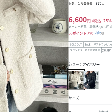
172
お気に入り登録数：
人
6,600
円 /税込
25
%
メーカー希望小売価格
8,800
円 
60
ポイント
1倍
内訳
SOLD OUT
SALE
ギフトラッピン
ブランドクーポン対象商品
ご利用に
カラー：
アイボリー
サイズ
在庫なし