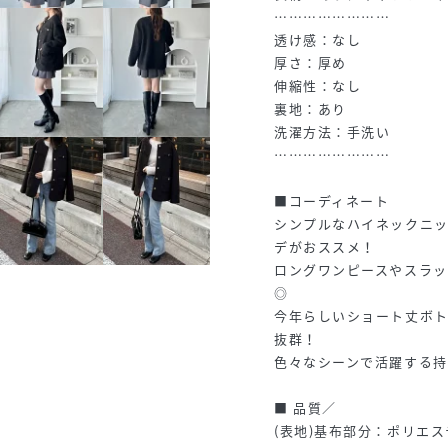
……………………
透け感：なし
厚さ：厚め
伸縮性：なし
裏地：あり
洗濯方法：手洗い
……………………
■コーディネート
シンプルなハイネックニ
デがおススメ！
ロングワンピースやスラッ
◎
今年らしいショート丈ボ
抜群！
色々なシーンで活躍する持
■ 品質／
(表地)基布部分：ポリエス