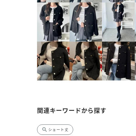
関連キーワードから探す
search
ショート丈