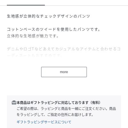
生地感が立体的なチェックデザインのパンツ
コットンベースのツイードを使用したパンツです。
立体的な生地感が魅力です。
デニムやロゴTなどあえてカジュアルなアイテムと合わせるコ
ーディネートもおすすめです。
デザインはシンプルなスラックスです。
more
後ろ側にゴムを入れています。
性別タイプ
レディース
redeem
本商品はギフトラッピングに対応しております（有料）
素材
綿 63%, ポリエステル 37%
ご希望の際は、ラッピングと商品を一緒にご注文ください。商品
をラッピングして、ご指定の住所にお届けします。
サイズ
F
ギフトラッピングサービスについて