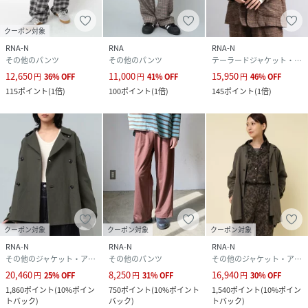
クーポン対象
RNA-N
RNA
RNA-N
その他のパンツ
その他のパンツ
テーラードジャケット・ブレザー
12,650
11,000
15,950
円
36
%
OFF
円
41
%
OFF
円
46
%
OFF
115
ポイント
(
1倍
)
100
ポイント
(
1倍
)
145
ポイント
(
1倍
)
クーポン対象
クーポン対象
クーポン対象
RNA-N
RNA-N
RNA-N
その他のジャケット・アウター
その他のパンツ
その他のジャケット・アウター
20,460
8,250
16,940
円
25
%
OFF
円
31
%
OFF
円
30
%
OFF
1,860
ポイント
(
10%ポイン
750
ポイント
(
10%ポイント
1,540
ポイント
(
10%ポイン
トバック
)
バック
)
トバック
)