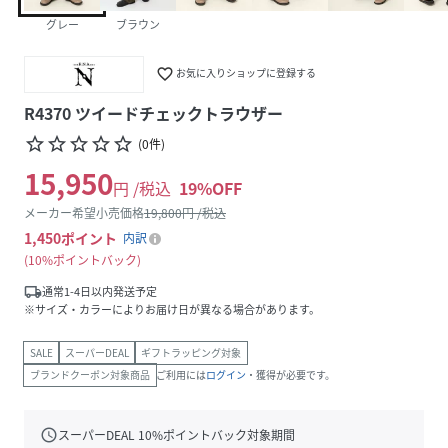
グレー
ブラウン
favorite_border
お気に入りショップに登録する
R4370 ツイードチェックトラウザー
star_border
star_border
star_border
star_border
star_border
(
0
件
)
15,950
円 /税込
19
%OFF
メーカー希望小売価格
19,800
円 /税込
1,450
ポイント
内訳
10%ポイントバック
local_shipping
通常1-4日以内発送予定
※サイズ・カラーによりお届け日が異なる場合があります。
SALE
スーパーDEAL
ギフトラッピング対象
ブランドクーポン対象商品
ご利用には
ログイン
・獲得が必要です。
schedule
スーパーDEAL
10
%ポイントバック対象期間