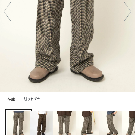
在庫：
F
残りわずか