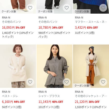
クーポン対象
クーポン対象
クーポン対象
RNA-N
RNA-N
RNA-N
その他のパンツ
その他のパンツ
マフラー・ストール・ネックウォーマー
16,093
10,780
3,432
円
5
%
OFF
円
34
%
OFF
円
65
%
OFF
1,463
ポイント
(
10%ポイン
980
ポイント
(
10%ポイント
31
ポイント
(
1倍
)
トバック
)
バック
)
クーポン対象
RNA-N
RNA-N
RNA-N
ベスト・ジレ
シャツ・ブラウス
その他のジャケット・アウター
6,160
11,143
21,120
円
44
%
OFF
円
40
%
OFF
円
36
%
OFF
56
ポイント
(
1倍
)
101
ポイント
(
1倍
)
1,920
ポイント
(
10%ポイン