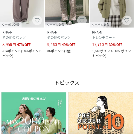
クーポン対象
クーポン対象
クーポン対象
RNA-N
RNA-N
RNA-N
その他のパンツ
その他のパンツ
トレンチコート
8,956
9,460
17,710
円
47
%
OFF
円
49
%
OFF
円
30
%
OFF
814
ポイント
(
10%ポイント
86
ポイント
(
1倍
)
1,610
ポイント
(
10%ポイン
バック
)
トバック
)
トピックス