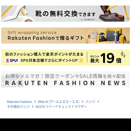
Rakuten Fashion
RNA-N (アールエヌエーエヌ)
パンツ
navigate_next
navigate_next
navigate_next
その他のパンツ
R4370 ツイードチェックトラウザー
navigate_next