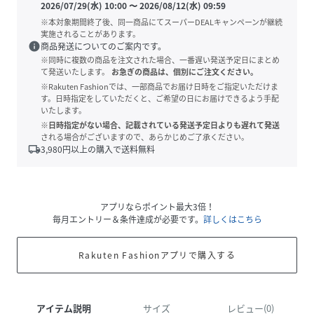
2026/07/29(水) 10:00
〜
2026/08/12(水) 09:59
※本対象期間終了後、同一商品にてスーパーDEALキャンペーンが継続
実施されることがあります。
info
商品発送についてのご案内です。
※同時に複数の商品を注文された場合、一番遅い発送予定日にまとめ
て発送いたします。
お急ぎの商品は、個別にご注文ください。
※Rakuten Fashionでは、一部商品でお届け日時をご指定いただけま
す。日時指定をしていただくと、ご希望の日にお届けできるよう手配
いたします。
※日時指定がない場合、記載されている発送予定日よりも遅れて発送
される場合がございますので、あらかじめご了承ください。
local_shipping
3,980
円以上の購入で送料無料
アプリならポイント最大3倍！
毎月エントリー＆条件達成が必要です。
詳しくはこちら
Rakuten Fashionアプリで購入する
アイテム説明
サイズ
レビュー(0)