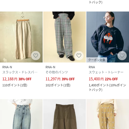
トバック
)
クーポン対象
RNA-N
RNA-N
RNA
スラックス・ドレスパンツ
その他のパンツ
スウェット・トレーナー
12,188
11,297
15,400
円
38
%
OFF
円
39
%
OFF
円
22
%
OFF
110
ポイント
(
1倍
)
102
ポイント
(
1倍
)
1,400
ポイント
(
10%ポイン
トバック
)