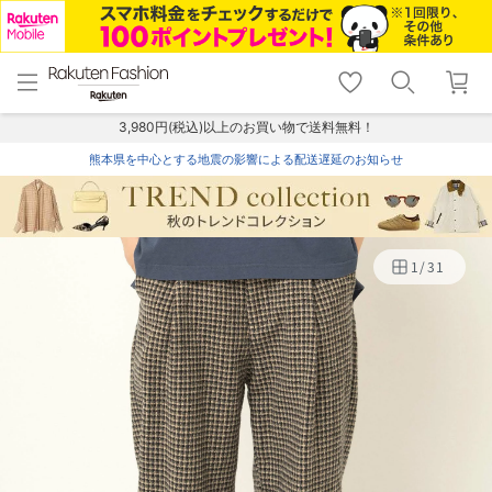
menu
home
search
favorite_border
shopping_cart
lock_outline
メニュー
トップ
検索
お気に入り
カート
ログイン
3,980円(税込)以上のお買い物で送料無料！
熊本県を中心とする地震の影響による配送遅延のお知らせ
1
/
31