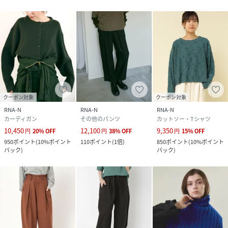
クーポン対象
クーポン対象
RNA-N
RNA-N
RNA-N
カーディガン
その他のパンツ
カットソー・Tシャツ
10,450
12,100
9,350
円
20
%
OFF
円
38
%
OFF
円
15
%
OFF
950
ポイント
(
10%ポイント
110
ポイント
(
1倍
)
850
ポイント
(
10%ポイント
バック
)
バック
)