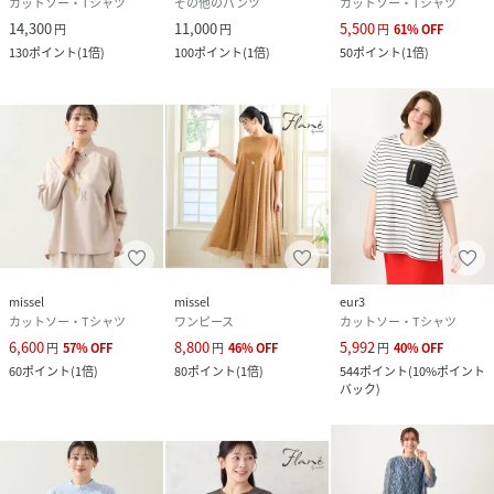
カットソー・Tシャツ
その他のパンツ
カットソー・Tシャツ
14,300
11,000
5,500
円
円
円
61
%
OFF
130
ポイント
(
1倍
)
100
ポイント
(
1倍
)
50
ポイント
(
1倍
)
missel
missel
eur3
カットソー・Tシャツ
ワンピース
カットソー・Tシャツ
6,600
8,800
5,992
円
57
%
OFF
円
46
%
OFF
円
40
%
OFF
60
ポイント
(
1倍
)
80
ポイント
(
1倍
)
544
ポイント
(
10%ポイント
バック
)