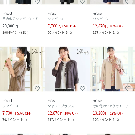
素材の伸縮性：ある(脇タフタ部分はなし）
裏地仕様：裏なし
missel
missel
missel
袖丈：長袖
その他のワンピース・ドレス
ワンピース
ワンピース
ポケットあり
20,900
7,700
12,870
円
円
65
%
OFF
円
10
%
OFF
190
ポイント
(
1倍
)
70
ポイント
(
1倍
)
117
ポイント
(
1倍
)
■コンセプト■
様々なシーンに合わせてセレクトできるトータルコーディネ
ートブランド。
アクティブなライフスタイルを楽しむＬサイズミセスに、エ
レガントかつ旬なスタイリングをご提案します。
＊撮影環境により光の当たり具合で色味が違って見える場合
があります。
＊商品画像はサンプルのため、色味やサイズ、プリント位
置、仕様などに変更がある場合があります。
missel
missel
missel
ワンピース
シャツ・ブラウス
その他のジャケット・アウター
＊取扱い表示をご確認の上、着用をお願いします。
7,700
12,870
13,200
円
53
%
OFF
円
10
%
OFF
円
52
%
OFF
70
ポイント
(
1倍
)
117
ポイント
(
1倍
)
120
ポイント
(
1倍
)
性別タイプ
レディース