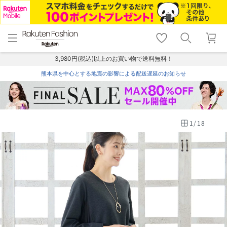
menu
home
search
favorite_border
shopping_cart
lock_outline
メニュー
トップ
検索
お気に入り
カート
ログイン
3,980円(税込)以上のお買い物で送料無料！
熊本県を中心とする地震の影響による配送遅延のお知らせ
1
/
18