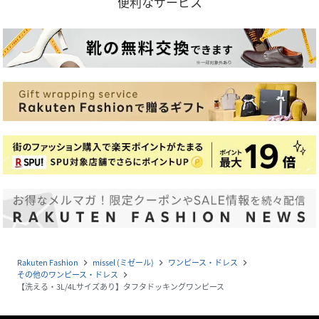
便利なサービス
Rakuten Fashion
missel (ミゼール)
ワンピース・ドレス
navigate_next
navigate_next
navigate_next
その他のワンピース・ドレス
navigate_next
【洗える・3L/4Lサイズあり】タフタドッキングワンピース