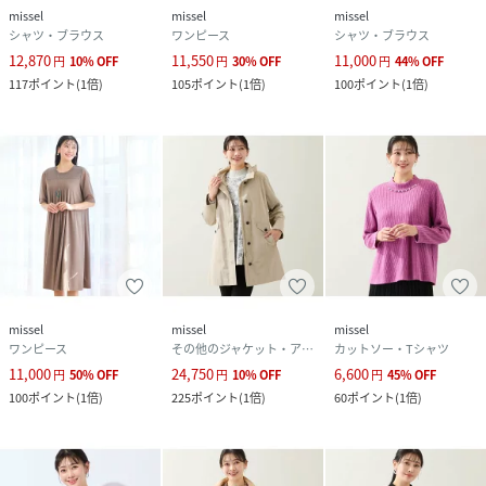
missel
missel
missel
シャツ・ブラウス
ワンピース
シャツ・ブラウス
12,870
11,550
11,000
円
10
%
OFF
円
30
%
OFF
円
44
%
OFF
117
ポイント
(
1倍
)
105
ポイント
(
1倍
)
100
ポイント
(
1倍
)
missel
missel
missel
ワンピース
その他のジャケット・アウター
カットソー・Tシャツ
11,000
24,750
6,600
円
50
%
OFF
円
10
%
OFF
円
45
%
OFF
100
ポイント
(
1倍
)
225
ポイント
(
1倍
)
60
ポイント
(
1倍
)