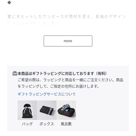
◆
夏に大ヒットしたワンピースが素材を変え、長袖のデザイン
にリニューアルしました！
秋冬にピッタリの柔らかい風合いのダンボールニットを使用
しています。
more
脇身頃にはタフタを組み合わせた異素材使いのデザイン。
素材のコントラストが効いており、スッキリとした雰囲気で
着用していただけます。
Aラインシルエットで気になるお腹やヒップラインをしっか
redeem
本商品はギフトラッピングに対応しております（有料）
りとカバー。
ご希望の際は、ラッピングと商品を一緒にご注文ください。商品
ラクに旬の着こなしが叶う嬉しいアイテムです。
をラッピングして、ご指定の住所にお届けします。
ウエスは両サイドのストッパーで分量を調節可能。きゅっと
ギフトラッピングサービスについて
絞って女性らしいシルエットで楽しむこともできます。
大き目のポケットがあるのも便利ですね。
バッグ
ボックス
風呂敷
・手洗い可