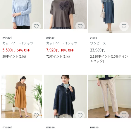
missel
missel
eur3
カットソー・Tシャツ
カットソー・Tシャツ
ワンピース
5,500
7,920
23,989
円
54
%
OFF
円
10
%
OFF
円
50
ポイント
(
1倍
)
72
ポイント
(
1倍
)
2,180
ポイント
(
10%ポイン
トバック
)
missel
missel
missel