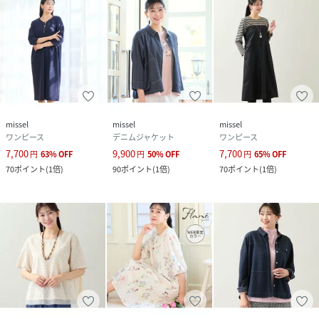
原産国
中国
素材
ニット部分: 綿:50 ポリエステル:45 ポリウレタ
ン:5
布帛部分 ナイロン:100
サイズ
L、LL、3L、4L
クリーニング
30℃まで手洗い可
missel
missel
missel
漂白不可
ワンピース
デニムジャケット
ワンピース
タンブル乾燥不可
7,700
9,900
7,700
円
63
%
OFF
円
50
%
OFF
円
65
%
OFF
日陰つり干し乾燥
70
ポイント
(
1倍
)
90
ポイント
(
1倍
)
70
ポイント
(
1倍
)
アイロンは120℃まで
石油系ドライクリーニング弱
ごく弱いウエットクリーニング
品番
PW8255_21015505
(
21015505-30-1 PW8255
)