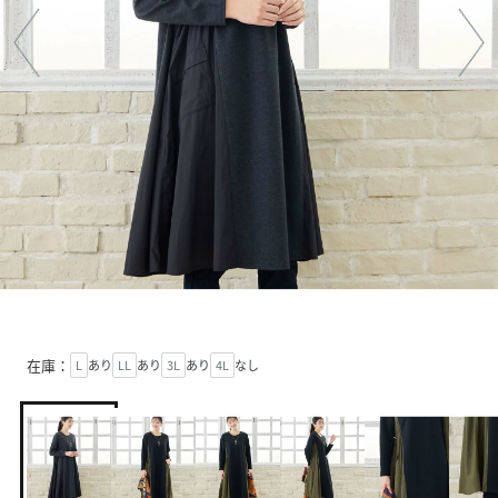
在庫：
L
あり
LL
あり
3L
あり
4L
なし