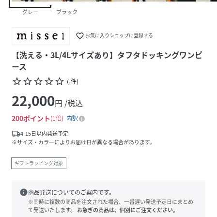
グレー
ブラック
favorite_border
お気に入りショップに登録する
【洗える・3L/4Lサイズあり】タフタドッキングワンピ
ース
star_border
star_border
star_border
star_border
star_border
(
-
件
)
22,000
円 /税込
200
ポイント
1倍
内訳
local_shipping
4-15日以内発送予定
※サイズ・カラーによりお届け日が異なる場合があります。
ギフトラッピング対象
info
商品発送についてのご案内です。
※同時に複数の商品を注文された場合、一番遅い発送予定日にまとめ
て発送いたします。
お急ぎの商品は、個別にご注文ください。