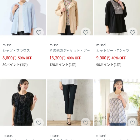
missel
missel
missel
シャツ・ブラウス
その他のジャケット・アウター
カットソー・Tシャツ
8,800
13,200
9,900
円
50
%
OFF
円
40
%
OFF
円
40
%
OFF
80
ポイント
(
1倍
)
120
ポイント
(
1倍
)
90
ポイント
(
1倍
)
missel
missel
missel