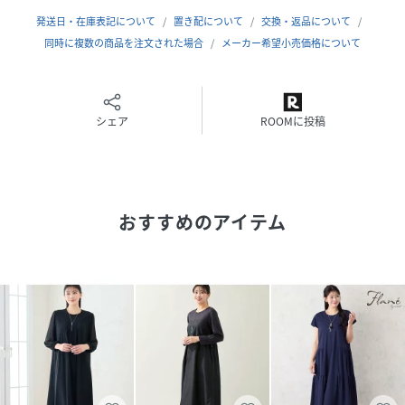
【モデル身長175cm】
発送日・在庫表記について
置き配について
交換・返品について
同時に複数の商品を注文された場合
メーカー希望小売価格について
※3Lサイズは一部店舗とオンラインショップ限定です
※4Lサイズはオンラインショップ限定です
シェア
ROOMに投稿
■コーディネート■
一枚でスタイルが完成するワンピースは忙しい朝の強い味
方。
単品でもお洒落ですが、ストールを巻いたりジャケットを合
おすすめのアイテム
わせても素敵にコーディネートしていただけます。
足元が気になる方はレギンスパンツやタイツとのコーディネ
ートもおすすめです。
■商品特性■
素材の厚さ：普通（脇タフタ部分はやや薄い）
素材の透け感：透けない
素材の光沢：光沢がない