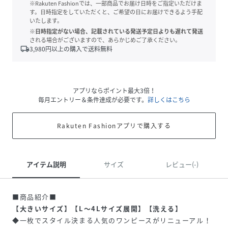
※Rakuten Fashionでは、一部商品でお届け日時をご指定いただけま
す。日時指定をしていただくと、ご希望の日にお届けできるよう手配
いたします。
※日時指定がない場合、記載されている発送予定日よりも遅れて発送
される場合がございますので、あらかじめご了承ください。
local_shipping
3,980
円以上の購入で送料無料
アプリならポイント最大3倍！
毎月エントリー＆条件達成が必要です。
詳しくはこちら
Rakuten Fashionアプリで購入する
アイテム説明
サイズ
レビュー(-)
■商品紹介■
【大きいサイズ】【L～4Lサイズ展開】【洗える】
◆一枚でスタイル決まる人気のワンピースがリニューアル！