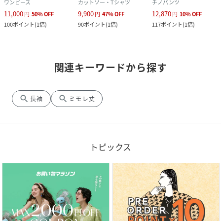
ワンピース
カットソー・Tシャツ
チノパンツ
11,000
9,900
12,870
円
50
%
OFF
円
47
%
OFF
円
10
%
OFF
100
ポイント
(
1倍
)
90
ポイント
(
1倍
)
117
ポイント
(
1倍
)
関連キーワードから探す
search
search
長袖
ミモレ丈
トピックス