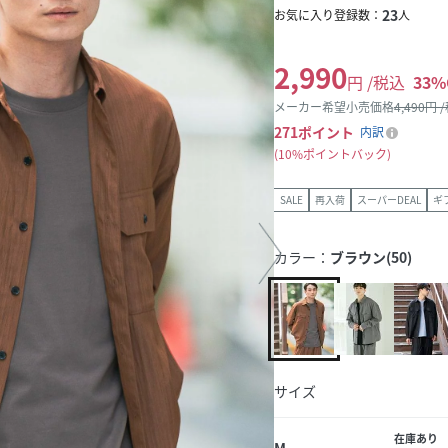
23
お気に入り登録数：
人
2,990
円 /税込
33
%
メーカー希望小売価格
4,490
円 
271
ポイント
内訳
10%ポイントバック
SALE
再入荷
スーパーDEAL
ギ
カラー：
ブラウン(50)
サイズ
在庫あり