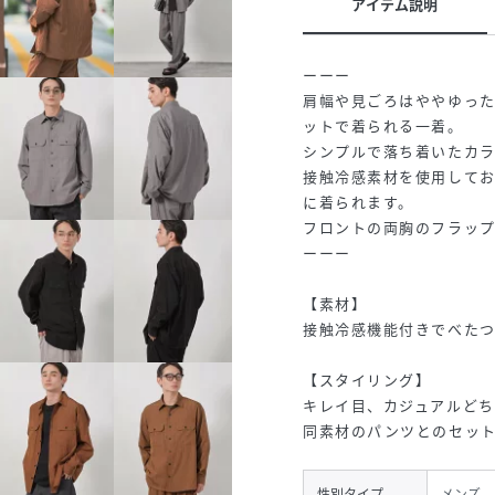
アイテム説明
ーーー
肩幅や見ごろはややゆっ
ットで着られる一着。
シンプルで落ち着いたカ
接触冷感素材を使用して
に着られます。
フロントの両胸のフラッ
ーーー
【素材】
接触冷感機能付きでべた
【スタイリング】
キレイ目、カジュアルどち
同素材のパンツとのセッ
性別タイプ
メンズ