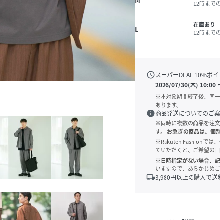
M
12時まで
在庫あり
L
12時まで
schedule
スーパーDEAL
10
%ポイ
2026/07/30(木) 10:00
※本対象期間終了後、同一
あります。
info
商品発送についてのご案
※同時に複数の商品を注文
す。
お急ぎの商品は、個
※Rakuten Fashi
ていただくと、ご希望の日
※日時指定がない場合、記
いますので、あらかじめご
local_shipping
3,980
円以上の購入で送