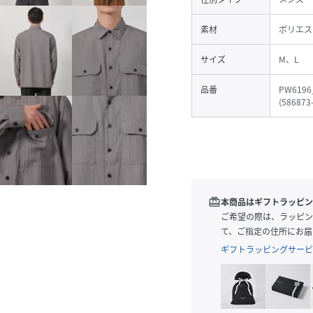
素材
ポリエス
サイズ
M、L
品番
PW6196
(
586873
redeem
本商品はギフトラッピン
ご希望の際は、ラッピン
て、ご指定の住所にお届
ギフトラッピングサービ