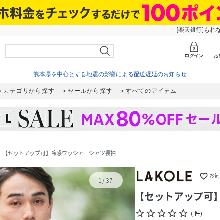
[楽天銀行]もれ
熊本県を中心とする地震の影響による配送遅延のお知らせ
カテゴリから探す
セールから探す
すべてのアイテム
【セットアップ可】冷感ワッシャーシャツ長袖
ext
favorite_border
お気
1
/
37
【セットアップ可
star_border
star_border
star_border
star_border
star_border
(
-
件
)