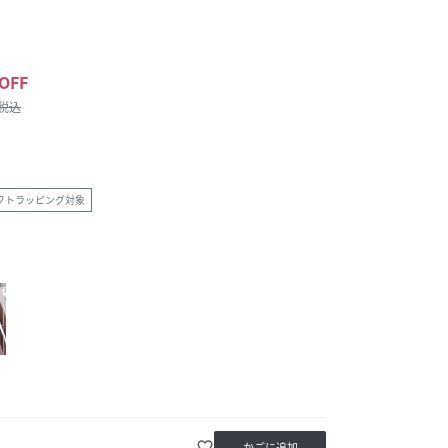
OFF
/税込
フトラッピング対象
favorite_border
かごに追加