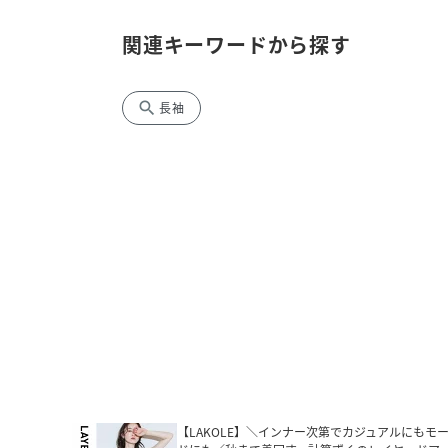
関連キーワードから探す
search
長袖
【LAKOLE】＼インナー次第でカジュアルにもモ