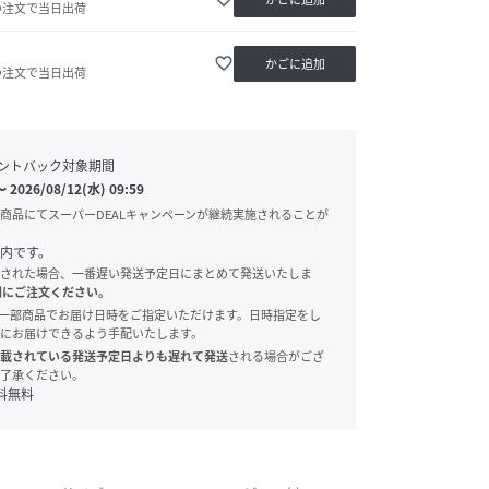
の注文で当日出荷
favorite_border
かごに追加
の注文で当日出荷
ントバック対象期間
〜
2026/08/12(水) 09:59
商品にてスーパーDEALキャンペーンが継続実施されることが
内です。
された場合、一番遅い発送予定日にまとめて発送いたしま
別にご注文ください。
onでは、一部商品でお届け日時をご指定いただけます。日時指定をし
にお届けできるよう手配いたします。
載されている発送予定日よりも遅れて発送
される場合がござ
了承ください。
料無料