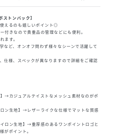
なボストンバック】
て使えるのも嬉しいポイント◎
ナー付きなので貴重品の管理などにも便利。
れます。
学など、オンオフ問わず様々なシーンで活躍して
、仕様、スペックが異なりますので詳細をご確認
地】→カジュアルテイストなメッシュ素材なのがポ
イロン生地】→レザーライクな仕様でマットな質感
ナイロン生地】→重厚感のあるワンポイントロゴと
模様がポイント。