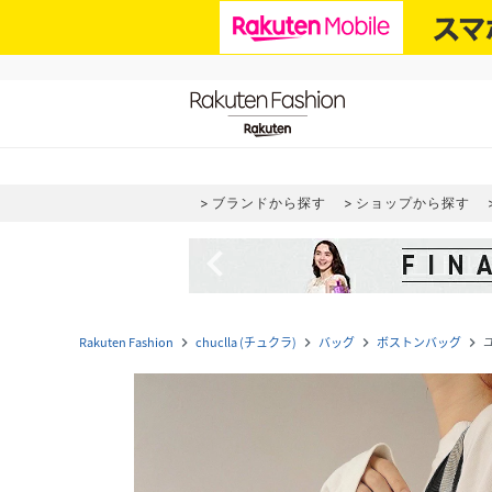
ブランドから探す
ショップから探す
navigate_before
Rakuten Fashion
chuclla (チュクラ)
バッグ
ボストンバッグ
navigate_next
navigate_next
navigate_next
navigate_next