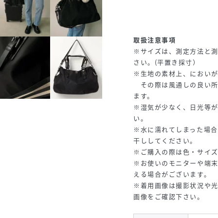
取扱注意事項
※サイズは、測定方法と
さい。(平置き採寸）
※生地の素材上、におい
その際は風通しの良い所
ます。
※湿気が少なく、日光等
い。
※水に濡れてしまった場
干ししてください。
※ご購入の際は色・サイ
※お使いのモニターや端
える場合がございます。
※着用画像は撮影状況や
画像をご確認下さい。