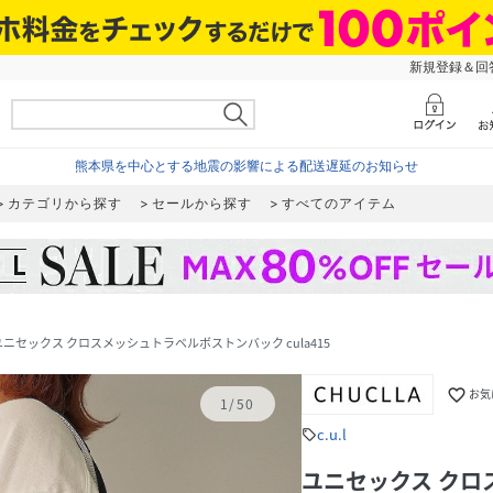
新規登録＆回答
熊本県を中心とする地震の影響による配送遅延のお知らせ
カテゴリから探す
セールから探す
すべてのアイテム
ユニセックス クロスメッシュトラベルボストンバック cula415
favorite_border
お気
1
/
50
c.u.l
sell
ユニセックス ク