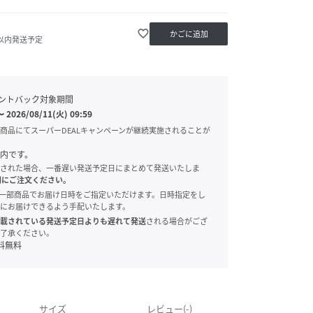
favorite_border
かごに追加
日以内発送予定
ントバック対象期間
〜
2026/08/11(火) 09:59
商品にてスーパーDEALキャンペーンが継続実施されることが
内です。
された場合、一番遅い発送予定日にまとめて発送いたしま
別にご注文ください。
onでは、一部商品でお届け日時をご指定いただけます。日時指定をし
にお届けできるよう手配いたします。
載されている発送予定日よりも遅れて発送
される場合がござ
了承ください。
料無料
サイズ
レビュー(-)