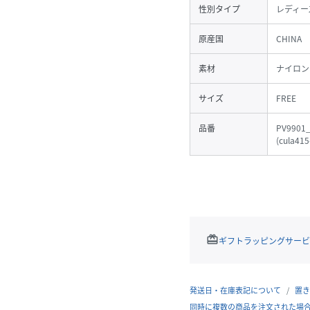
性別タイプ
レディー
原産国
CHINA
素材
ナイロン 
サイズ
FREE
品番
PV9901_
(
cula415
redeem
ギフトラッピングサービ
発送日・在庫表記について
置き
同時に複数の商品を注文された場