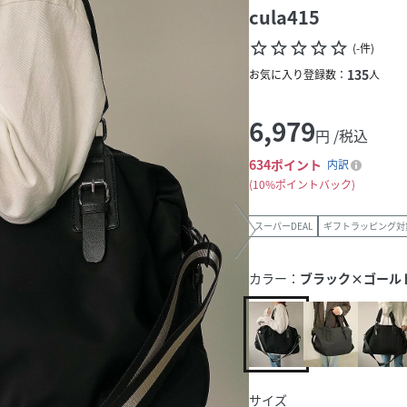
cula415
star_border
star_border
star_border
star_border
star_border
(
-
件
)
135
お気に入り登録数：
人
6,979
円 /税込
634
ポイント
内訳
10%ポイントバック
スーパーDEAL
ギフトラッピング対
カラー：
ブラック×ゴール
サイズ