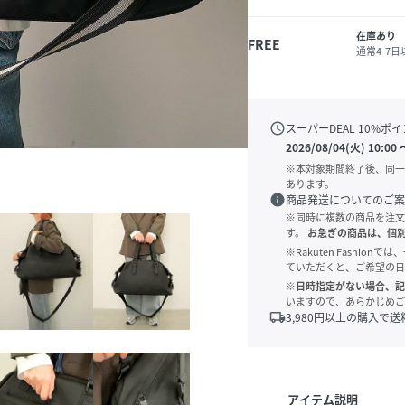
在庫あり
FREE
通常4-7
schedule
スーパーDEAL
10
%ポイ
2026/08/04(火) 10:00
※本対象期間終了後、同一
あります。
info
商品発送についてのご案
※同時に複数の商品を注文
す。
お急ぎの商品は、個
※Rakuten Fashi
ていただくと、ご希望の日
※日時指定がない場合、記
いますので、あらかじめご
local_shipping
3,980
円以上の購入で送
アイテム説明