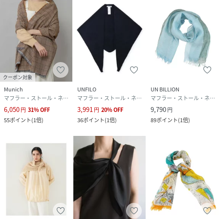
----------
性別タイプ
レディース
原産国
中国
クーポン対象
素材
綿 95% 毛 5%
Munich
UNFILO
UN BILLION
マフラー・ストール・ネックウォーマー
マフラー・ストール・ネックウォーマー
マフラー・ストール・ネックウォーマー
サイズ
F
6,050
3,991
9,790
円
31
%
OFF
円
20
%
OFF
円
55
ポイント
(
1倍
)
36
ポイント
(
1倍
)
89
ポイント
(
1倍
)
品番
PV6055_RDZ5052216A0001
(
RDZ5052216A0001-b-2 PV6055
)