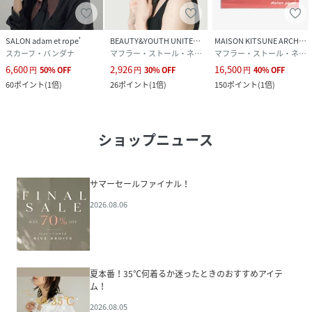
SALON adam et rope'
BEAUTY&YOUTH UNITED ARROWS
MAISON KITSUNE ARCHIVES
スカーフ・バンダナ
マフラー・ストール・ネックウォーマー
マフラー・ストール・ネックウォーマー
6,600
2,926
16,500
円
50
%
OFF
円
30
%
OFF
円
40
%
OFF
60
ポイント
(
1倍
)
26
ポイント
(
1倍
)
150
ポイント
(
1倍
)
ショップニュース
サマーセールファイナル！
2026.08.06
夏本番！35℃何着るか迷ったときのおすすめアイテ
ム！
2026.08.05