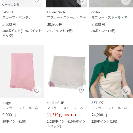
クーポン対象
LASUD
Faliero Sarti
collex
スカーフ・バンダナ
マフラー・ストール・ネックウォーマー
マフラー・ストール・ネックウォーマー
5,500
30,800
8,800
円
円
円
500
ポイント
(
10%ポイント
280
ポイント
(
1倍
)
80
ポイント
(
1倍
)
バック
)
plage
studio CLIP
SETUP7
マフラー・ストール・ネックウォーマー
マフラー・ストール・ネックウォーマー
マフラー・ストール・ネックウォーマー
9,900
11,319
24,200
円
円
30
%
OFF
円
90
ポイント
(
1倍
)
1,029
ポイント
(
10%ポイン
220
ポイント
(
1倍
)
トバック
)