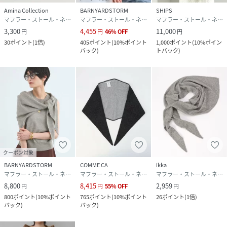
✓「商品のお気に入り登録」で・・・
Amina Collection
BARNYARDSTORM
SHIPS
ラスト1点や再入荷の通知が届きます。登録して頂いた商品
マフラー・ストール・ネックウォーマー
マフラー・ストール・ネックウォーマー
マフラー・ストール・ネックウォーマー
だけが対象となる、あなただけのタイムセールが開催される
3,300
4,455
11,000
円
円
46
%
OFF
円
ことも！
30
ポイント
(
1倍
)
405
ポイント
(
10%ポイント
1,000
ポイント
(
10%ポイン
バック
)
トバック
)
✓「ブランドのお気に入り登録」で・・・
新商品や再入荷など、いち早くブランドのお得な情報を
受け取ることができますので、ご登録をおすすめします！
------------------------------------------------------------
--------------------
【注意点】
※画像の商品は光の照射や角度、お使いのモニター環境によ
り、
クーポン対象
実物と色味が異なる場合がございます。
BARNYARDSTORM
COMME CA
ikka
※入荷状況により、お届け予定が前後する場合があります。
マフラー・ストール・ネックウォーマー
マフラー・ストール・ネックウォーマー
マフラー・ストール・ネックウォーマー
※お客様への発送が店頭販売より遅れる場合もあります。
8,800
8,415
2,959
円
円
55
%
OFF
円
※追加生産商品は、一部の店舗、通販で販売中の場合がござ
800
ポイント
(
10%ポイント
765
ポイント
(
10%ポイント
26
ポイント
(
1倍
)
います。
バック
)
バック
)
予めご了承下さい。
------------------------------------------------------------