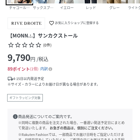
チャコールグレー
サックスブルー
イエロー
レッド
グレー
ライト
favorite_border
お気に入りショップに登録する
【MONN.:.】サンカクストール
star_border
star_border
star_border
star_border
star_border
(
0
件
)
9,790
円 /税込
89
ポイント
1倍
内訳
local_shipping
4-15日以内発送予定
※サイズ・カラーによりお届け日が異なる場合があります。
ギフトラッピング対象
info
商品発送についてのご案内です。
※同時に複数の商品を注文された場合、一番遅い発送予定日にまとめ
て発送いたします。
お急ぎの商品は、個別にご注文ください。
※Rakuten Fashionでは、一部商品でお届け日時をご指定いただけま
す。日時指定をしていただくと、ご希望の日にお届けできるよう手配