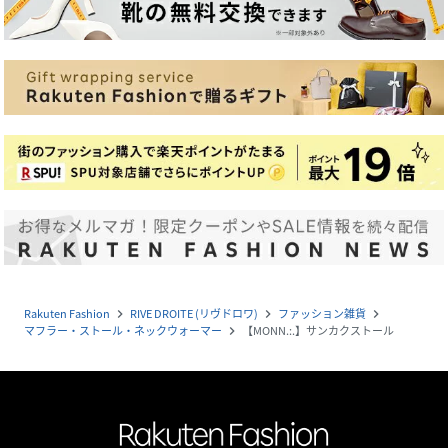
Rakuten Fashion
RIVE DROITE (リヴドロワ)
ファッション雑貨
navigate_next
navigate_next
navigate_next
マフラー・ストール・ネックウォーマー
【MONN.:.】サンカクストール
navigate_next