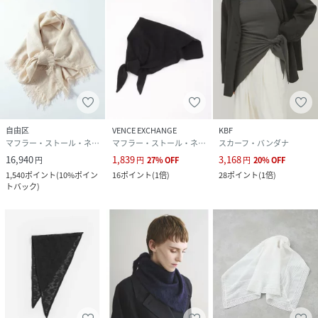
自由区
VENCE EXCHANGE
KBF
マフラー・ストール・ネックウォーマー
マフラー・ストール・ネックウォーマー
スカーフ・バンダナ
16,940
1,839
3,168
円
円
27
%
OFF
円
20
%
OFF
1,540
ポイント
(
10%ポイン
16
ポイント
(
1倍
)
28
ポイント
(
1倍
)
トバック
)