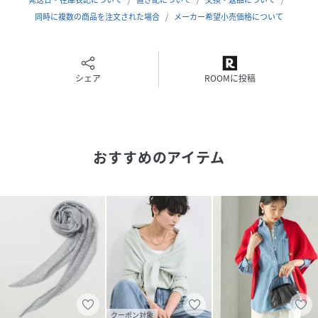
同時に複数の商品を注文された場合
メーカー希望小売価格について
【MONN.:. （モン）】
シナモン カルダモン 好きなスパイスの語尾から抜き取っ
て･･･
ほんの少し加えただけで その姿こそ見せなくても 香り、味
シェア
ROOMに投稿
わいも抜群の存在感を発揮するスパイスのような
しょっぱい料理や甘いお菓子や飲み物に 無限の組み合わせの
可能性があるスパイスのような
香った瞬間、味わった瞬間 ちょっとした刺激と幸福感に満た
おすすめのアイテム
されるスパイスのような
そんなお洋服があったらどんなに幸せなことだろう。
そんな想いを込めて生まれたブランドです。2022AWより
START。
------------------------------------------------------------
--------------------
【お買い物をもっと便利に楽しく♪】
『♡』をクリックでお気に入り登録
クーポン対象