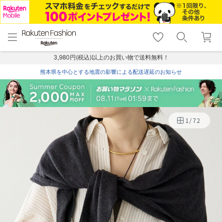
menu
home
search
favorite_border
shopping_cart
lock_outline
メニュー
トップ
検索
お気に入り
カート
ログイン
3,980円(税込)以上のお買い物で送料無料！
熊本県を中心とする地震の影響による配送遅延のお知らせ
1
/
72