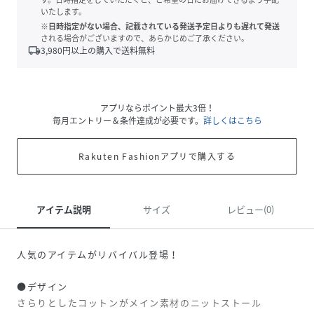
いたします。
※日時指定がない場合、記載されている発送予定日よりも遅れて発送
される場合がございますので、あらかじめご了承ください。
local_shipping
3,980
円以上の購入で送料無料
アプリならポイント最大3倍！
毎月エントリー＆条件達成が必要です。
詳しくはこちら
Rakuten Fashionアプリで購入する
アイテム説明
サイズ
レビュー(0)
人気のアイテムがリバイバル登場！
●デザイン
さらりとしたコットンがメイン素材のニットストール