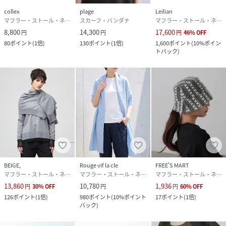
collex
plage
Leilian
マフラー・ストール・ネックウォーマー
スカーフ・バンダナ
マフラー・ストール・ネックウォーマー
8,800
14,300
17,600
円
円
円
46
%
OFF
80
ポイント
(
1倍
)
130
ポイント
(
1倍
)
1,600
ポイント
(
10%ポイン
トバック
)
BEIGE,
Rouge vif la cle
FREE'S MART
マフラー・ストール・ネックウォーマー
マフラー・ストール・ネックウォーマー
マフラー・ストール・ネックウォーマー
13,860
10,780
1,936
円
30
%
OFF
円
円
60
%
OFF
126
ポイント
(
1倍
)
980
ポイント
(
10%ポイント
17
ポイント
(
1倍
)
バック
)