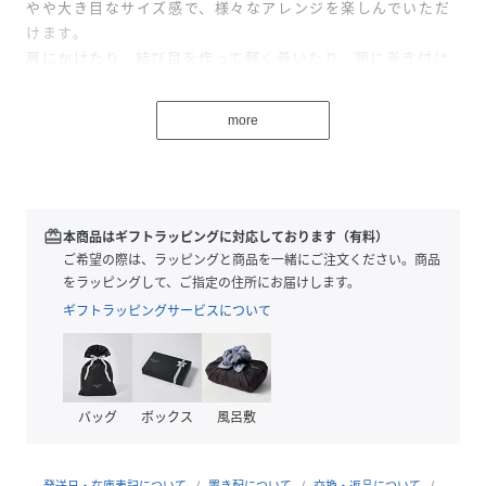
やや大き目なサイズ感で、様々なアレンジを楽しんでいただ
けます。
肩にかけたり、結び目を作って軽く巻いたり、頭に巻き付け
たり、
いつものコーディネートにプラスするだけでこなれた印象
more
に。
シーズンレスで使用可能なので幅広い着こなしにお使いいた
だけます。
ご自宅でお手入れ可能。
好評につきライトグレー、サックスブルー、イエローが仲間
redeem
本商品はギフトラッピングに対応しております（有料）
入り！
ご希望の際は、ラッピングと商品を一緒にご注文ください。商品
をラッピングして、ご指定の住所にお届けします。
※同じデザインで春夏素材の【A・MONN(アモン)】
ギフトラッピングサービスについて
SUMMERサンカクストールもございます。
●サイズ
縦：66㎝ 横：174㎝ 斜め：105
バッグ
ボックス
風呂敷
●素材
綿 95％ 毛 5％
発送日・在庫表記について
置き配について
交換・返品について