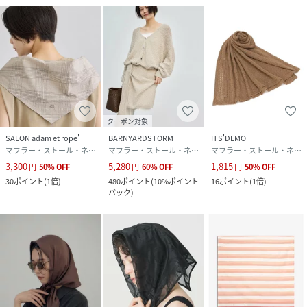
クーポン対象
SALON adam et rope'
BARNYARDSTORM
ITS'DEMO
マフラー・ストール・ネックウォーマー
マフラー・ストール・ネックウォーマー
マフラー・ストール・ネックウォーマー
3,300
5,280
1,815
円
50
%
OFF
円
60
%
OFF
円
50
%
OFF
30
ポイント
(
1倍
)
480
ポイント
(
10%ポイント
16
ポイント
(
1倍
)
バック
)