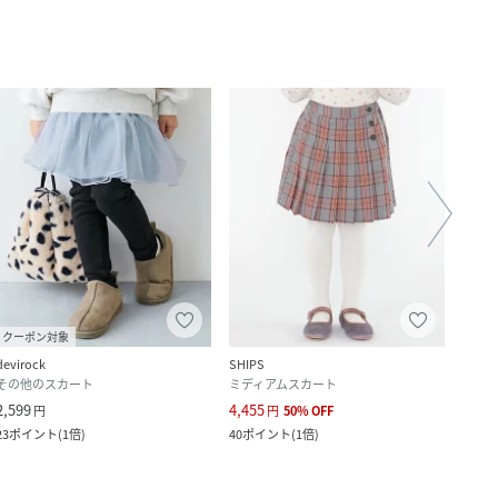
クーポン対象
devirock
SHIPS
SHIPS
その他のスカート
ミディアムスカート
その
2,599
4,455
6,237
円
円
50
%
OFF
23
ポイント
(
1倍
)
40
ポイント
(
1倍
)
56
ポ