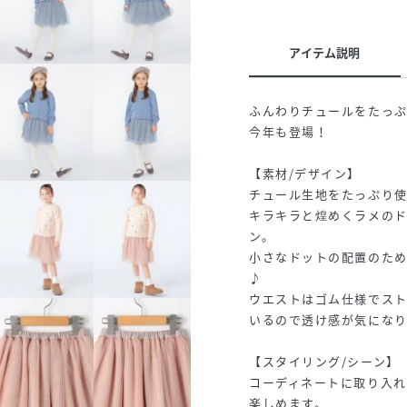
アイテム説明
ふんわりチュールをたっ
今年も登場！
【素材/デザイン】
チュール生地をたっぷり
キラキラと煌めくラメの
ン。
小さなドットの配置のた
♪
ウエストはゴム仕様でスト
いるので透け感が気にな
【スタイリング/シーン】
コーディネートに取り入
楽しめます。