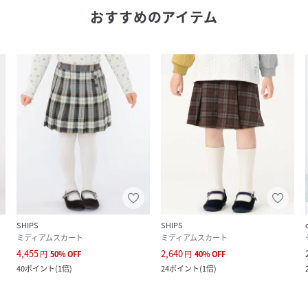
おすすめのアイテム
SHIPS
SHIPS
ミディアムスカート
ミディアムスカート
4,455
2,640
円
50
%
OFF
円
40
%
OFF
40
ポイント
(
1倍
)
24
ポイント
(
1倍
)