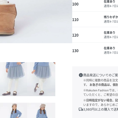
在庫あり
100
通常4-7
残りわず
110
通常4-7
在庫あり
120
通常4-7
在庫あり
130
通常4-7
info
商品発送についてのご案
※同時に複数の商品を注文
す。
お急ぎの商品は、個
※Rakuten Fashi
ていただくと、ご希望の日
※日時指定がない場合、記
いますので、あらかじめご
local_shipping
3,980
円以上の購入で送