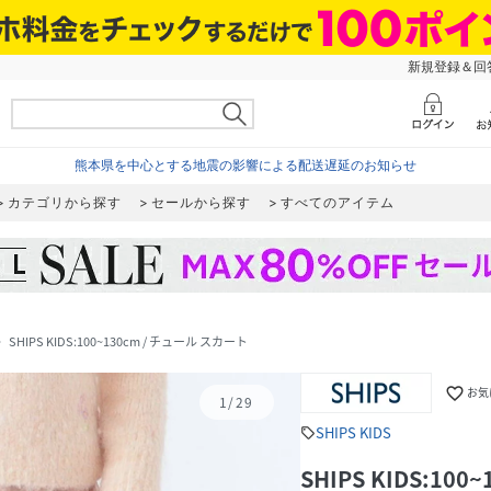
新規登録＆回答
熊本県を中心とする地震の影響による配送遅延のお知らせ
カテゴリから探す
セールから探す
すべてのアイテム
SHIPS KIDS:100~130cm / チュール スカート
_next
favorite_border
お気
1
/
29
SHIPS KIDS
sell
SHIPS KIDS:10