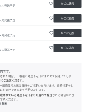
favorite_border
かごに追加
日以内発送予定
か
favorite_border
かごに追加
日以内発送予定
favorite_border
かごに追加
日以内発送予定
favorite_border
かごに追加
日以内発送予定
内です。
された場合、一番遅い発送予定日にまとめて発送いたしま
別にご注文ください。
onでは、一部商品でお届け日時をご指定いただけます。日時指定をし
にお届けできるよう手配いたします。
載されている発送予定日よりも遅れて発送
される場合がござ
了承ください。
料無料