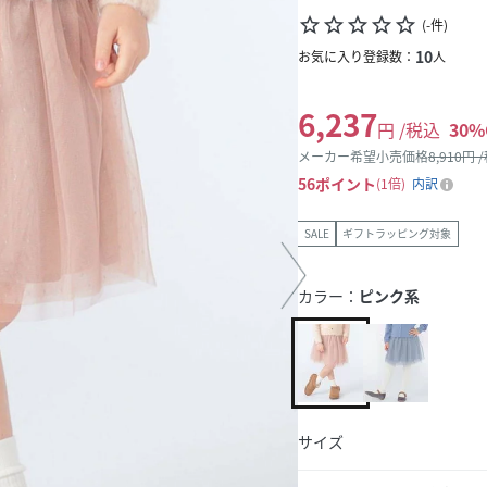
star_border
star_border
star_border
star_border
star_border
(
-
件
)
10
お気に入り登録数：
人
6,237
円 /税込
30
%
メーカー希望小売価格
8,910
円 
56
ポイント
1倍
内訳
SALE
ギフトラッピング対象
カラー：
ピンク系
サイズ