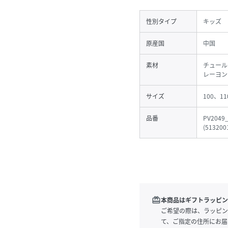
性別タイプ
キッズ
原産国
中国
素材
チュール:
レーヨン1
サイズ
100、11
品番
PV2049
(
513200
redeem
本商品はギフトラッピン
ご希望の際は、ラッピン
て、ご指定の住所にお届