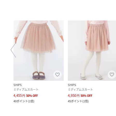
SHIPS
SHIPS
ミディアムスカート
ミディアムスカート
4,455
4,950
円
50
%
OFF
円
50
%
OFF
40
ポイント
(
1倍
)
45
ポイント
(
1倍
)