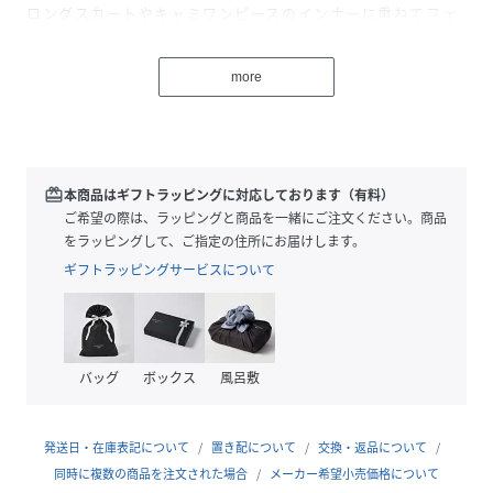
ロングスカートやキャミワンピースのインナーに重ねてフェ
ミニンMIXもおすすめです。
ジャケットやシャツのインナーにして胸元の刺繍をちら見せ
more
するのも素敵です。
【素材ポイント】
16番手のしっかりした天竺です。
表面にドライなさらりとした質感があり、肌離れがよく夏で
redeem
本商品はギフトラッピングに対応しております（有料）
も快適です。
ご希望の際は、ラッピングと商品を一緒にご注文ください。商品
しっかり肉厚感があるので透けにくく、1枚でも安心の着用
をラッピングして、ご指定の住所にお届けします。
感です。
ギフトラッピングサービスについて
※照明の関係により、実際よりも色味が違って見える場合が
あります。また、パソコン・スマートフォンなどの環境によ
バッグ
ボックス
風呂敷
り、若干製品と画像のカラーが異なる場合もございます。
発送日・在庫表記について
置き配について
交換・返品について
性別タイプ
レディース
同時に複数の商品を注文された場合
メーカー希望小売価格について