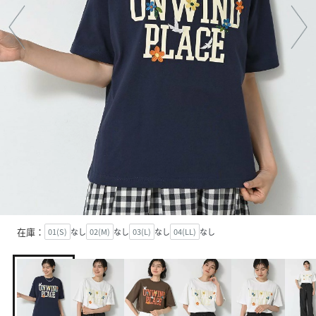
在庫：
01(S)
なし
02(M)
なし
03(L)
なし
04(LL)
なし