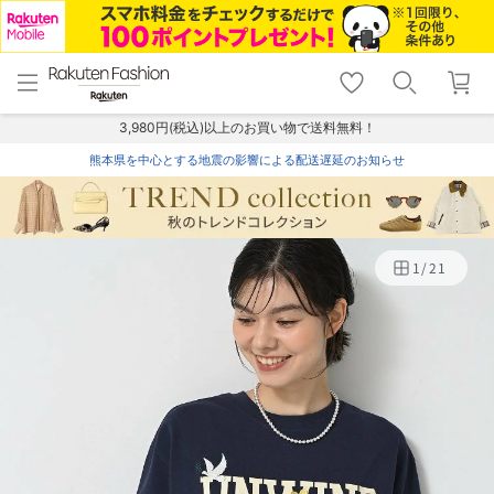
menu
home
search
favorite_border
shopping_cart
lock_outline
メニュー
トップ
検索
お気に入り
カート
ログイン
3,980円(税込)以上のお買い物で送料無料！
熊本県を中心とする地震の影響による配送遅延のお知らせ
1
/
21