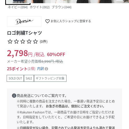
ネイビー(094)
ホワイト(002)
ブラウン(044)
favorite_border
お気に入りショップに登録する
ロゴ刺繍Tシャツ
star_border
star_border
star_border
star_border
star_border
(
0
件
)
2,798
円 /税込
60
%OFF
メーカー希望小売価格
6,996
円 /税込
25
ポイント
1倍
内訳
SOLD OUT
SALE
ギフトラッピング対象
info
商品発送についてのご案内です。
※同時に複数の商品を注文された場合、一番遅い発送予定日にまとめ
て発送いたします。
お急ぎの商品は、個別にご注文ください。
※Rakuten Fashionでは、一部商品でお届け日時をご指定いただけま
す。日時指定をしていただくと、ご希望の日にお届けできるよう手配
いたします。
※日時指定がない場合、記載されている発送予定日よりも遅れて発送