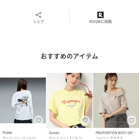
原産国
中国製
素材
本体：コットン100％ リブ部分：コットン95％
シェア
ROOMに投稿
ポリウレタン5％ ししゅう糸：ポリエステル
100％
サイズ
01(S)、02(M)、03(L)、04(LL)
クリーニング
手洗い可
おすすめのアイテム
品番
PU3233_202503S3813150
(
202503S3813150-002-01 PU3233
)
PUMA
Dessin
PROPORTION BODY DRESSING
カットソー・Tシャツ
カットソー・Tシャツ
シャツ・ブラウス