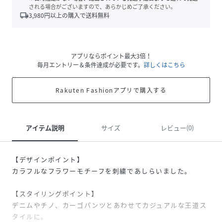
される場合がございますので、あらかじめご了承ください。
local_shipping
3,980
円以上の購入で送料無料
アプリならポイント最大3倍！
毎月エントリー＆条件達成が必要です。
詳しくはこちら
Rakuten Fashionアプリで購入する
アイテム説明
サイズ
レビュー(0)
【デザインポイント】
カラフルなフラワーモチーフを刺繍であしらいました。
【スタイリングポイント】
デニムやチノ、カーゴパンツとあわせてカジュアルな王道ス
タイルに。