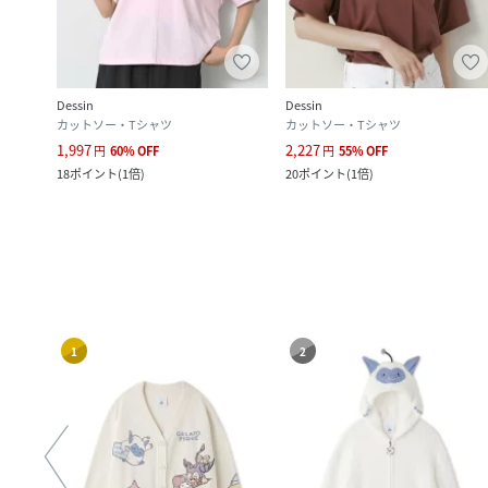
Dessin
Dessin
カットソー・Tシャツ
カットソー・Tシャツ
1,997
2,227
円
60
%
OFF
円
55
%
OFF
18
ポイント
(
1倍
)
20
ポイント
(
1倍
)
1
2