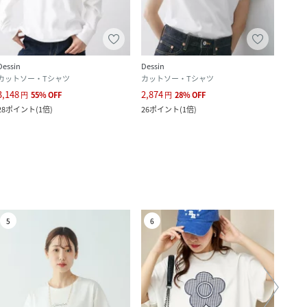
Dessin
Dessin
Dessi
カットソー・Tシャツ
カットソー・Tシャツ
カット
3,148
2,874
1,796
円
55
%
OFF
円
28
%
OFF
28
ポイント
(
1倍
)
26
ポイント
(
1倍
)
16
ポ
5
6
7