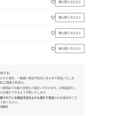
favorite_border
再入荷リクエスト
favorite_border
再入荷リクエスト
favorite_border
再入荷リクエスト
favorite_border
再入荷リクエスト
内です。
された場合、一番遅い発送予定日にまとめて発送いたしま
別にご注文ください。
onでは、一部商品でお届け日時をご指定いただけます。日時指定をし
にお届けできるよう手配いたします。
載されている発送予定日よりも遅れて発送
される場合がござ
了承ください。
料無料