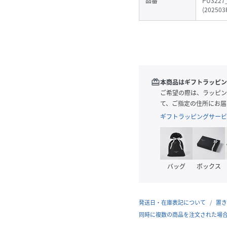
品番
PU3227
(
202503
redeem
本商品はギフトラッピン
ご希望の際は、ラッピン
て、ご指定の住所にお届
ギフトラッピングサービ
バッグ
ボックス
発送日・在庫表記について
置き
同時に複数の商品を注文された場