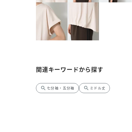
関連キーワードから探す
search
search
七分袖・五分袖
ミドル丈