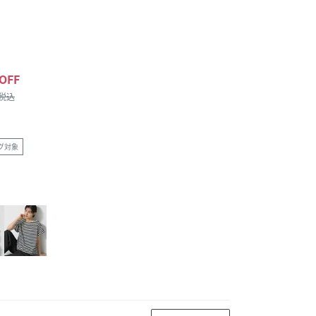
OFF
/税込
グ対象