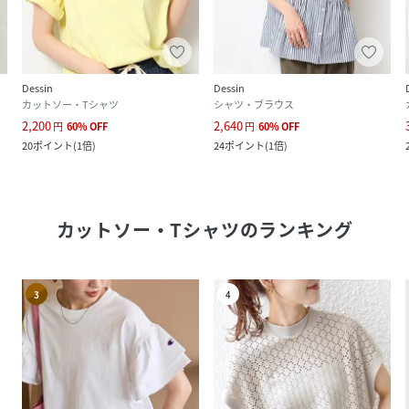
Dessin
Dessin
カットソー・Tシャツ
シャツ・ブラウス
2,200
2,640
円
60
%
OFF
円
60
%
OFF
20
ポイント
(
1倍
)
24
ポイント
(
1倍
)
カットソー・Tシャツ
のランキング
3
4