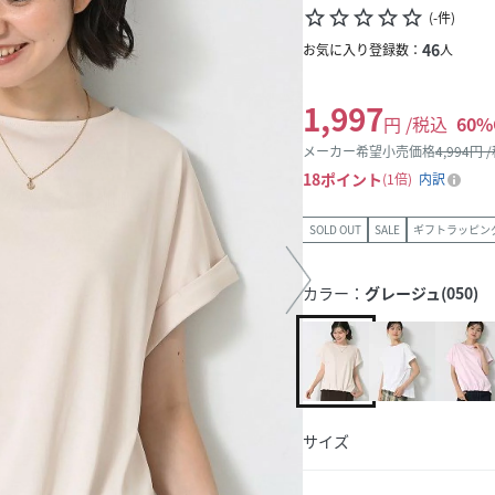
star_border
star_border
star_border
star_border
star_border
(
-
件
)
46
お気に入り登録数：
人
1,997
円 /税込
60
%
メーカー希望小売価格
4,994
円 
18
ポイント
1倍
内訳
SOLD OUT
SALE
ギフトラッピン
カラー：
グレージュ(050)
サイズ