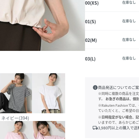
00(XS)
在庫なし
01(S)
在庫なし
02(M)
在庫なし
03(L)
在庫なし
info
商品発送についてのご案
※同時に複数の商品を注文
す。
お急ぎの商品は、個
※Rakuten Fashi
ていただくと、ご希望の日
※日時指定がない場合、記
)
ネイビー(394)
いますので、あらかじめご
local_shipping
3,980
円以上の購入で送