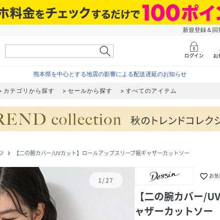
新規登録＆回答
熊本県を中心とする地震の影響による配送遅延のお知らせ
カテゴリから探す
セールから探す
すべてのアイテム
ツ
【二の腕カバー/UVカット】ロールアップスリーブ裾ギャザーカットソー
navigate_next
favorite_border
お気
1
/
27
【二の腕カバー/U
ャザーカットソー