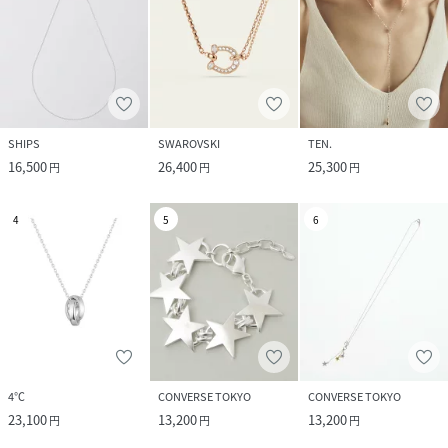
SHIPS
SWAROVSKI
TEN.
16,500
26,400
25,300
円
円
円
4
5
6
4℃
CONVERSE TOKYO
CONVERSE TOKYO
23,100
13,200
13,200
円
円
円