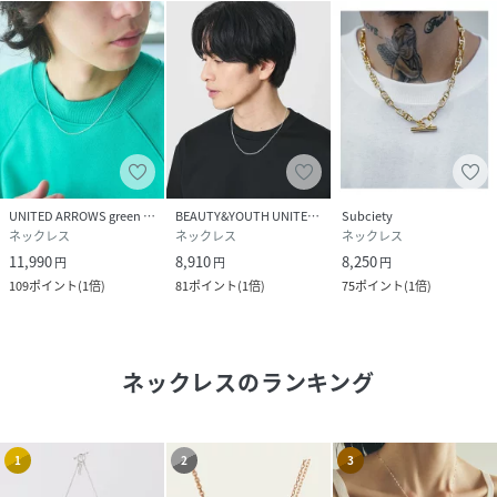
UNITED ARROWS green label relaxing
BEAUTY&YOUTH UNITED ARROWS
Subciety
ネックレス
ネックレス
ネックレス
11,990
8,910
8,250
円
円
円
109
ポイント
(
1倍
)
81
ポイント
(
1倍
)
75
ポイント
(
1倍
)
ネックレス
のランキング
1
2
3