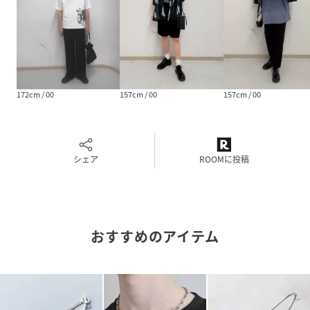
※照明の関係により、実際よりも色味が違って見える場合が
あります。また、パソコン・スマートフォンなどの環境によ
り、若干製品と画像のカラーが異なる場合もございます。
172cm / 00
157cm / 00
157cm / 00
性別タイプ
メンズ
原産国
中国製
シェア
ROOMに投稿
素材
ステンレス鋼
サイズ
00
品番
PT7833_99990997901808
おすすめのアイテム
(
99990997901808-106-00 PT7833
)