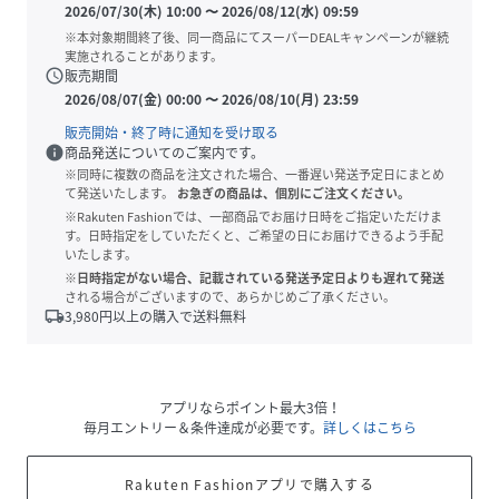
2026/07/30(木) 10:00
〜
2026/08/12(水) 09:59
※本対象期間終了後、同一商品にてスーパーDEALキャンペーンが継続
実施されることがあります。
schedule
販売期間
2026/08/07(金) 00:00
〜
2026/08/10(月) 23:59
販売開始・終了時に通知を受け取る
info
商品発送についてのご案内です。
※同時に複数の商品を注文された場合、一番遅い発送予定日にまとめ
て発送いたします。
お急ぎの商品は、個別にご注文ください。
※Rakuten Fashionでは、一部商品でお届け日時をご指定いただけま
す。日時指定をしていただくと、ご希望の日にお届けできるよう手配
いたします。
※日時指定がない場合、記載されている発送予定日よりも遅れて発送
される場合がございますので、あらかじめご了承ください。
local_shipping
3,980
円以上の購入で送料無料
アプリならポイント最大3倍！
毎月エントリー＆条件達成が必要です。
詳しくはこちら
Rakuten Fashionアプリで購入する