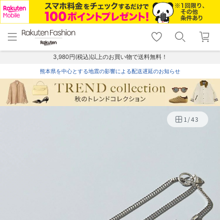
menu
home
search
favorite_border
shopping_cart
lock_outline
メニュー
トップ
検索
お気に入り
カート
ログイン
3,980円(税込)以上のお買い物で送料無料！
熊本県を中心とする地震の影響による配送遅延のお知らせ
1
/
43