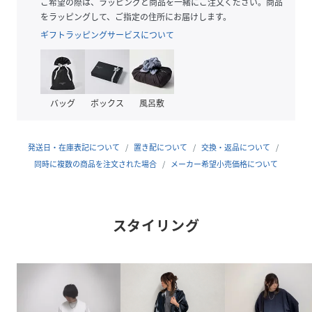
※デザインの違いについて
ご希望の際は、ラッピングと商品を一緒にご注文ください。商品
・206カラーは106カラーに比べて細いチェーンになっており
をラッピングして、ご指定の住所にお届けします。
ます。
ギフトラッピングサービスについて
ロゴの入った巾着付きでギフト／プレゼントにもオススメで
す。
バッグ
ボックス
風呂敷
－BRANDCONCEPT－
時代を超えて支持されるトラディショナルなアイテムをベー
発送日・在庫表記について
置き配について
交換・返品について
スに、アソビ心とストリートの自由な発想を取り入れ、日本
同時に複数の商品を注文された場合
メーカー希望小売価格について
独自のミックススタイルを提案します。
【気になる商品はお気に入り登録をおススメ】
スタイリング
▼商品のお気に入り登録
完売しているカラーの再入荷通知や、ラスト1点、セールの
通知をお知らせいたします。
▼ブランドのお気に入り登録
新商品や再入荷など、いち早くブランドの情報を受け取るこ
とができます。