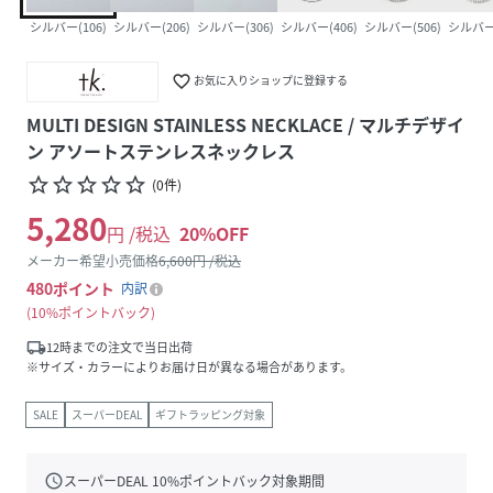
シルバー(106)
シルバー(206)
シルバー(306)
シルバー(406)
シルバー(506)
シルバー(
favorite_border
お気に入りショップに登録する
MULTI DESIGN STAINLESS NECKLACE / マルチデザイ
ン アソートステンレスネックレス
star_border
star_border
star_border
star_border
star_border
(
0
件
)
5,280
円 /税込
20
%OFF
メーカー希望小売価格
6,600
円 /税込
480
ポイント
内訳
10%ポイントバック
local_shipping
12時までの注文で当日出荷
※サイズ・カラーによりお届け日が異なる場合があります。
SALE
スーパーDEAL
ギフトラッピング対象
schedule
スーパーDEAL
10
%ポイントバック対象期間