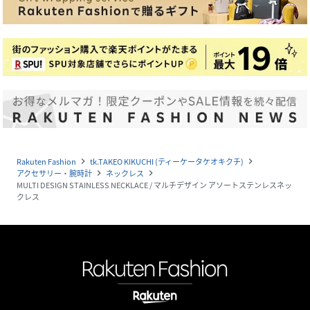
Rakuten Fashion
tk.TAKEO KIKUCHI (ティーケータケオキクチ)
navigate_next
navigate_next
アクセサリー・腕時計
ネックレス
navigate_next
navigate_next
MULTI DESIGN STAINLESS NECKLACE / マルチデザイン アソートステンレスネッ
クレス