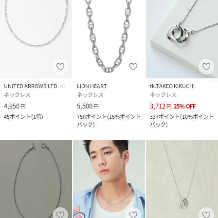
UNITED ARROWS LTD. OUTLET
LION HEART
tk.TAKEO KIKUCHI
ネックレス
ネックレス
ネックレス
4,950
5,500
3,712
円
円
円
25
%
OFF
45
ポイント
(
1倍
)
750
ポイント
(
15%ポイント
337
ポイント
(
10%ポイント
バック
)
バック
)