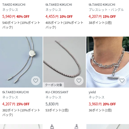
TAKEO KIKUCHI
tk.TAKEO KIKUCHI
tk.TAKEO KIKUCHI
ネックレス
ネックレス
ブレスレット・バングル
5,940
4,455
4,207
円
40
%
OFF
円
10
%
OFF
円
15
%
OFF
540
ポイント
(
10%ポイント
405
ポイント
(
10%ポイント
38
ポイント
(
1倍
)
バック
)
バック
)
クーポン対象
tk.TAKEO KIKUCHI
KU-CROISSANT
yield
ネックレス
ネックレス
ネックレス
4,207
5,830
3,960
円
15
%
OFF
円
円
20
%
OFF
382
ポイント
(
10%ポイント
53
ポイント
(
1倍
)
36
ポイント
(
1倍
)
バック
)