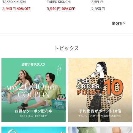
TAKEO KIKUCHI
TAKEO KIKUCHI
SMELLY
5,940
5,940
2,530
円
40
%
OFF
円
40
%
OFF
円
more
navigate_next
トピックス