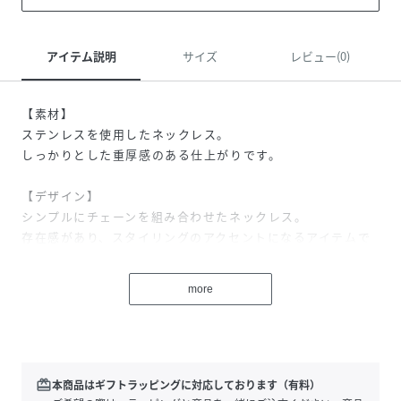
アイテム説明
サイズ
レビュー(0)
【素材】
ステンレスを使用したネックレス。
しっかりとした重厚感のある仕上がりです。
【デザイン】
シンプルにチェーンを組み合わせたネックレス。
存在感があり、スタイリングのアクセントになるアイテムで
す。
more
カラーによって、デザインが異なるのもポイント。
（406カラー）ロープチェーン
（506カラー）キヘイチェーン
（606カラー）ランダムキヘイチェーン
redeem
本商品はギフトラッピングに対応しております（有料）