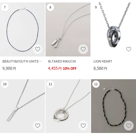
7
8
9
BEAUTY&YOUTH UNITED ARROWS
tk.TAKEO KIKUCHI
LION HEART
9,900
4,455
8,580
円
円
10
%
OFF
円
10
11
12