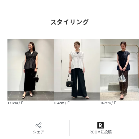
原産国
ベトナム
素材
レーヨン50%,麻35%,ナイロン15%
スタイリング
サイズ
Ｆ
品番
PT1688_B1053AFB012
(
B1053AFB012-02-F PT1688
)
171cm / Ｆ
164cm / Ｆ
162cm / Ｆ
シェア
ROOMに投稿