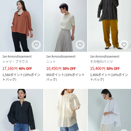
1er Arrondissement
1er Arrondissement
1er Arrondissement
シャツ・ブラウス
ニット
その他のパンツ
17,160
10,450
15,400
円
40
%
OFF
円
50
%
OFF
円
50
%
OFF
1,560
ポイント
(
10%ポイン
950
ポイント
(
10%ポイント
1,400
ポイント
(
10%ポイン
トバック
)
バック
)
トバック
)