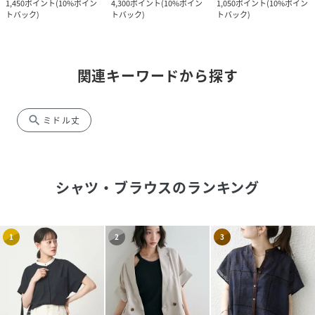
1,450
ポイント
(
10%ポイン
4,300
ポイント
(
10%ポイン
1,050
ポイント
(
10%ポイン
トバック
)
トバック
)
トバック
)
関連キーワードから探す
search
ミドル丈
シャツ・ブラウス
のランキング
1
2
3