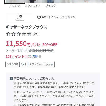
オレンジ
オフホワイト
ブラック
favorite_border
お気に入りショップに登録する
ギャザーネックブラウス
star_border
star_border
star_border
star_border
star_border
(
-
件
)
11,550
円 /税込
50
%OFF
メーカー希望小売価格
23,100
円 /税込
105
ポイント
1倍
内訳
SOLD OUT
SALE
ギフトラッピング対象
info
商品発送についてのご案内です。
※同時に複数の商品を注文された場合、一番遅い発送予定日にまとめ
て発送いたします。
お急ぎの商品は、個別にご注文ください。
※Rakuten Fashionでは、一部商品でお届け日時をご指定いただけま
す。日時指定をしていただくと、ご希望の日にお届けできるよう手配
いたします。
※日時指定がない場合、記載されている発送予定日よりも遅れて発送