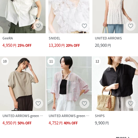
GeeRA
SNIDEL
UNITED ARROWS
4,950
13,200
20,900
円
25
%
OFF
円
20
%
OFF
円
10
11
12
UNITED ARROWS green label relaxing
UNITED ARROWS green label relaxing
SHIPS
4,950
4,752
9,900
円
50
%
OFF
円
40
%
OFF
円
more