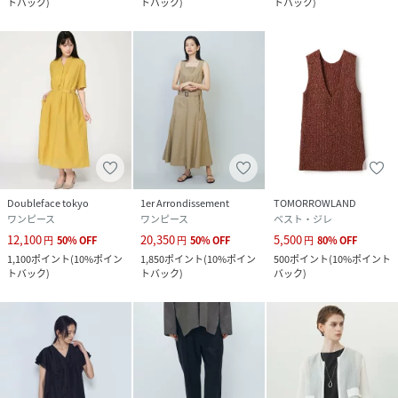
トバック
)
トバック
)
トバック
)
Doubleface tokyo
1er Arrondissement
TOMORROWLAND
ワンピース
ワンピース
ベスト・ジレ
12,100
20,350
5,500
円
50
%
OFF
円
50
%
OFF
円
80
%
OFF
1,100
ポイント
(
10%ポイン
1,850
ポイント
(
10%ポイン
500
ポイント
(
10%ポイント
トバック
)
トバック
)
バック
)