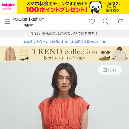
menu
home
search
favorite_border
shopping_cart
lock_outline
メニュー
トップ
検索
お気に入り
カート
ログイン
3,980円(税込)以上のお買い物で送料無料！
熊本県を中心とする地震の影響による配送遅延のお知らせ
1
/
33