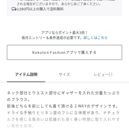
される場合がございますので、あらかじめご了承ください。
local_shipping
3,980
円以上の購入で送料無料
アプリならポイント最大3倍！
毎月エントリー＆条件達成が必要です。
詳しくはこちら
Rakuten Fashionアプリで購入する
アイテム説明
サイズ
レビュー(-)
ネック部分とウエスト部分にギャザーを入れた分量たっぷり
のブラウス。
前後どちらを前にしても着て頂ける２WAYのデザインです。
ドライな手触りとリネン混のフシに立体感があり、ナチュラ
ルさを感じる風合いは肌離れも良く暑い時期に取り入れやす
い素材を採用。