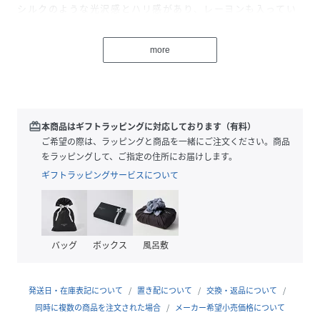
シルクのような光沢感とハリ感があり、レーヨンも入ってい
るので柔らかさもあり、品のある風合いが魅力的。
more
【お取り扱い】
手洗い可
※詳細は洗濯表示をご確認くださいませ。
＊＊＊＊＊＊＊＊＊＊＊＊＊＊＊＊＊＊＊＊＊
redeem
本商品はギフトラッピングに対応しております（有料）
透け感：なし（Whiteのみややあり）
ご希望の際は、ラッピングと商品を一緒にご注文ください。商品
裏地：なし
をラッピングして、ご指定の住所にお届けします。
伸縮性：なし
ギフトラッピングサービスについて
光沢感：ややあり
生地の厚さ：やや薄手
＊＊＊＊＊＊＊＊＊＊＊＊＊＊＊＊＊＊＊＊＊
バッグ
ボックス
風呂敷
Model:165cm 着用サイズ:38
発送日・在庫表記について
置き配について
交換・返品について
性別タイプ
レディース
同時に複数の商品を注文された場合
メーカー希望小売価格について