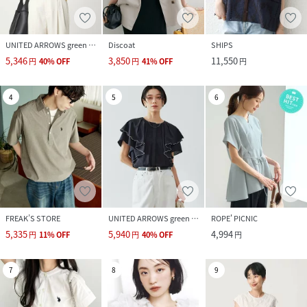
UNITED ARROWS green label relaxing
Discoat
SHIPS
5,346
3,850
11,550
円
40
%
OFF
円
41
%
OFF
円
4
5
6
FREAK’S STORE
UNITED ARROWS green label relaxing
ROPE' PICNIC
5,335
5,940
4,994
円
11
%
OFF
円
40
%
OFF
円
7
8
9