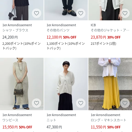
1er Arrondissement
1er Arrondissement
ICB
シャツ・ブラウス
その他のパンツ
その他のジャケット・アウター
24,200
12,100
23,870
円
円
50
%
OFF
円
30
%
OFF
2,200
ポイント
(
10%ポイン
1,100
ポイント
(
10%ポイン
217
ポイント
(
1倍
)
トバック
)
トバック
)
1er Arrondissement
1er Arrondissement
1er Arrondissement
ワンピース
ニット
ロング・マキシスカート
15,950
47,300
11,550
円
50
%
OFF
円
円
50
%
OFF