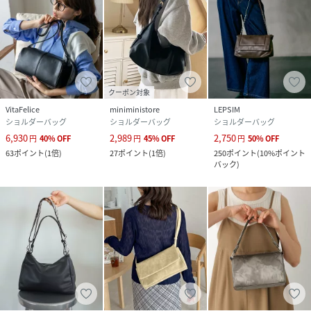
クーポン対象
VitaFelice
miniministore
LEPSIM
ショルダーバッグ
ショルダーバッグ
ショルダーバッグ
6,930
2,989
2,750
円
40
%
OFF
円
45
%
OFF
円
50
%
OFF
63
ポイント
(
1倍
)
27
ポイント
(
1倍
)
250
ポイント
(
10%ポイント
バック
)