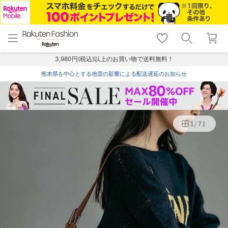
menu
home
search
favorite_border
shopping_cart
lock_outline
メニュー
トップ
検索
お気に入り
カート
ログイン
3,980円(税込)以上のお買い物で送料無料！
熊本県を中心とする地震の影響による配送遅延のお知らせ
1
/
71