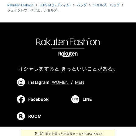
Rakuten Fashion
LEPSIM (レプシィム)
バッグ
ショルダーバッグ
navigate_next
navigate_next
navigate_next
navigate_next
フェイクレザースクエアショルダー
Instagram
WOMEN
/
MEN
Facebook
LINE
ROOM
【注意】楽天を装った不審なメールやSMSについて