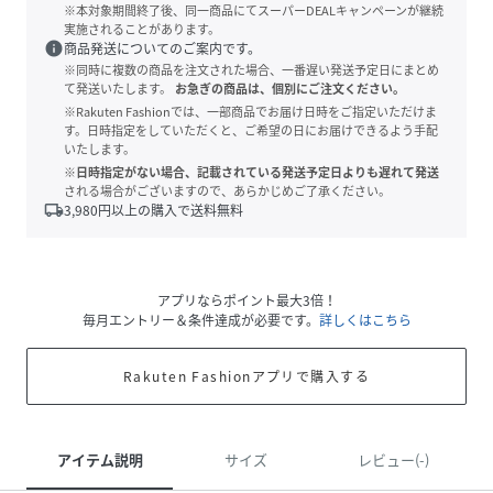
※本対象期間終了後、同一商品にてスーパーDEALキャンペーンが継続
実施されることがあります。
info
商品発送についてのご案内です。
※同時に複数の商品を注文された場合、一番遅い発送予定日にまとめ
て発送いたします。
お急ぎの商品は、個別にご注文ください。
※Rakuten Fashionでは、一部商品でお届け日時をご指定いただけま
す。日時指定をしていただくと、ご希望の日にお届けできるよう手配
いたします。
※日時指定がない場合、記載されている発送予定日よりも遅れて発送
される場合がございますので、あらかじめご了承ください。
local_shipping
3,980
円以上の購入で送料無料
アプリならポイント最大3倍！
毎月エントリー＆条件達成が必要です。
詳しくはこちら
Rakuten Fashionアプリで購入する
アイテム説明
サイズ
レビュー(-)