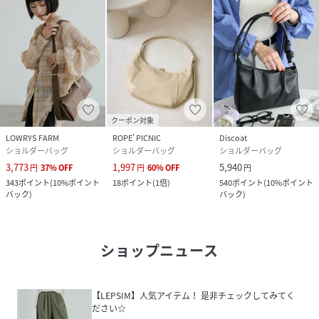
クーポン対象
LOWRYS FARM
ROPE' PICNIC
Discoat
ショルダーバッグ
ショルダーバッグ
ショルダーバッグ
3,773
1,997
5,940
円
37
%
OFF
円
60
%
OFF
円
343
ポイント
(
10%ポイント
18
ポイント
(
1倍
)
540
ポイント
(
10%ポイント
バック
)
バック
)
ショップニュース
【LEPSIM】人気アイテム！ 是非チェックしてみてく
ださい☆