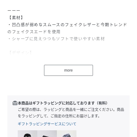
ーーー
【素材】
・凹凸感が弱めなスムースのフェイクレザーと今期トレンド
のフェイクスエードを使用
・シャープに見えつつもソフトで使いやすい素材
【デザイン】
・横長でお洋服を選ばないシンプルシルエット
・ショルダーはバックルベルトで肩掛け～斜め掛けまで長さ
more
調整可能
・チャームやキーホルダーをつけやすいメタルリング付き
・ジップ付きのインナーポケットもついた安心設計
・500mlペットボトル収納可
redeem
本商品はギフトラッピングに対応しております（有料）
【コーディネート】
ご希望の際は、ラッピングと商品を一緒にご注文ください。商品
・デイリー使いにもお出掛けにも幅広いシーンで活躍
をラッピングして、ご指定の住所にお届けします。
・肩掛けの長さにした際に垂れるロングベルトもポイント
ギフトラッピングサービスについて
※フェイクスエード素材は濡れると色移りしやすいため、片