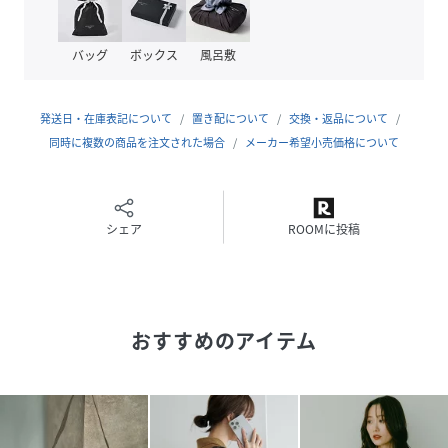
面をフェイクレザー仕様にしています。
ーーー
バッグ
ボックス
風呂敷
性別タイプ
レディース
発送日・在庫表記について
置き配について
交換・返品について
同時に複数の商品を注文された場合
メーカー希望小売価格について
素材
<<ブラック09,ガンメタ11,ライトグレー12,ボル
ドー38>>
表地:合成皮革
裏地:ポリエステル
シェア
ROOMに投稿
<<ベージュ×スウェード51,ブラウン×スウェー
ド55>>
表地:ポリエステル,レーヨン,綿
付属:合成皮革
裏地:ポリエステル
おすすめのアイテム
サイズ
ONE SIZE
品番
PT1654_573177
(
573177-55-00 PT1654
)