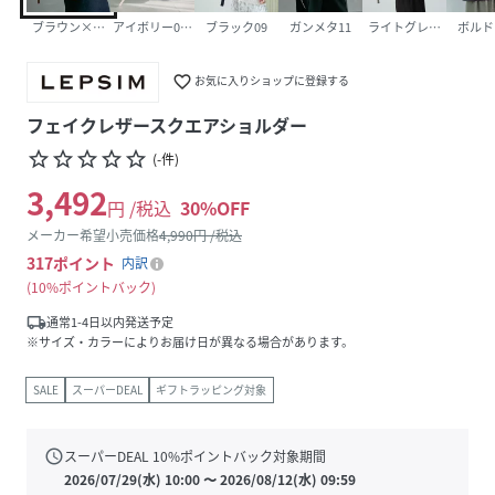
ブラウン×スウェード55
アイボリー08(新色)
ブラック09
ガンメタ11
ライトグレー12
ボルド
favorite_border
お気に入りショップに登録する
フェイクレザースクエアショルダー
star_border
star_border
star_border
star_border
star_border
(
-
件
)
3,492
円 /税込
30
%OFF
メーカー希望小売価格
4,990
円 /税込
317
ポイント
内訳
10%ポイントバック
local_shipping
通常1-4日以内発送予定
※サイズ・カラーによりお届け日が異なる場合があります。
SALE
スーパーDEAL
ギフトラッピング対象
schedule
スーパーDEAL
10
%ポイントバック対象期間
2026/07/29(水) 10:00
〜
2026/08/12(水) 09:59