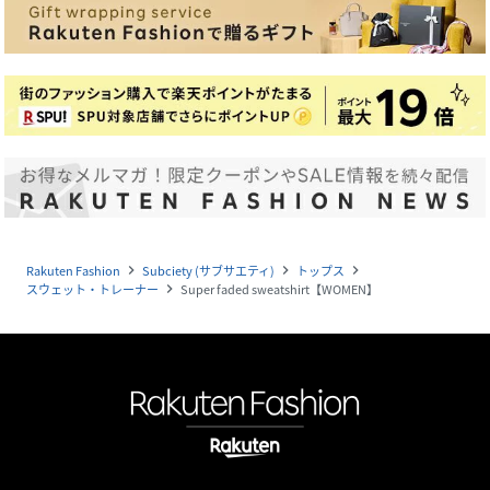
Rakuten Fashion
Subciety (サブサエティ)
トップス
navigate_next
navigate_next
navigate_next
スウェット・トレーナー
Super faded sweatshirt【WOMEN】
navigate_next