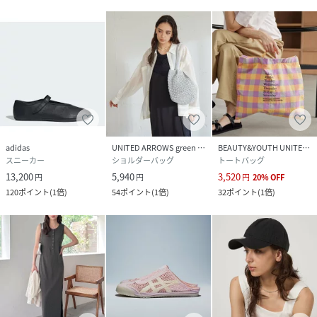
adidas
UNITED ARROWS green label relaxing
BEAUTY&YOUTH UNITED ARROWS
スニーカー
ショルダーバッグ
トートバッグ
13,200
5,940
3,520
円
円
円
20
%
OFF
120
ポイント
(
1倍
)
54
ポイント
(
1倍
)
32
ポイント
(
1倍
)