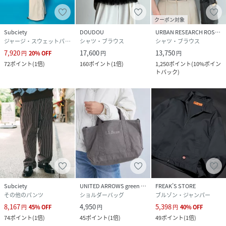
クーポン対象
Subciety
DOUDOU
URBAN RESEARCH ROSSO
ジャージ・スウェットパンツ
シャツ・ブラウス
シャツ・ブラウス
7,920
17,600
13,750
円
20
%
OFF
円
円
72
ポイント
(
1倍
)
160
ポイント
(
1倍
)
1,250
ポイント
(
10%ポイン
トバック
)
Subciety
UNITED ARROWS green label relaxing
FREAK’S STORE
その他のパンツ
ショルダーバッグ
ブルゾン・ジャンパー
8,167
4,950
5,398
円
45
%
OFF
円
円
40
%
OFF
74
ポイント
(
1倍
)
45
ポイント
(
1倍
)
49
ポイント
(
1倍
)