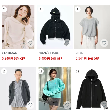
7
8
9
LILY BROWN
FREAK’S STORE
CITEN
5,940
6,490
5,544
円
50
%
OFF
円
50
%
OFF
円
30
%
OFF
10
11
12