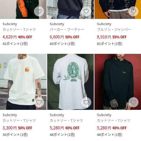
Subciety
Subciety
Subciety
カットソー・Tシャツ
パーカー・フーディー
ブルゾン・ジャンパー
4,620
6,600
8,910
円
40
%
OFF
円
50
%
OFF
円
55
%
OFF
42
ポイント
(
1倍
)
60
ポイント
(
1倍
)
81
ポイント
(
1倍
)
Subciety
Subciety
Subciety
カットソー・Tシャツ
カットソー・Tシャツ
カットソー・Tシャツ
3,300
5,280
5,280
円
50
%
OFF
円
40
%
OFF
円
40
%
OFF
30
ポイント
(
1倍
)
48
ポイント
(
1倍
)
48
ポイント
(
1倍
)