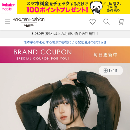
menu
home
search
favorite_border
shopping_cart
lock_outline
メニュー
トップ
検索
お気に入り
カート
ログイン
3,980円(税込)以上のお買い物で送料無料！
熊本県を中心とする地震の影響による配送遅延のお知らせ
1
/
15