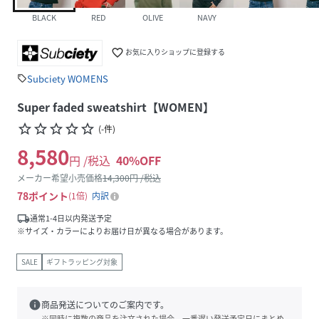
BLACK
RED
OLIVE
NAVY
favorite_border
お気に入りショップに登録する
Subciety WOMENS
sell
Super faded sweatshirt【WOMEN】
star_border
star_border
star_border
star_border
star_border
(
-
件
)
8,580
円 /税込
40
%OFF
メーカー希望小売価格
14,300
円 /税込
78
ポイント
1倍
内訳
local_shipping
通常1-4日以内発送予定
※サイズ・カラーによりお届け日が異なる場合があります。
SALE
ギフトラッピング対象
info
商品発送についてのご案内です。
※同時に複数の商品を注文された場合、一番遅い発送予定日にまとめ