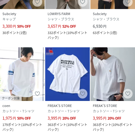
Subciety
LOWRYS FARM
Subciety
キャップ
シャツ・ブラウス
シャツ・ブラウス
3,300
3,657
6,930
円
50
%
OFF
円
52
%
OFF
円
30
ポイント
(
1倍
)
332
ポイント
(
10%ポイント
63
ポイント
(
1倍
)
バック
)
クーポン対象
coen
FREAK’S STORE
FREAK’S STORE
カットソー・Tシャツ
カットソー・Tシャツ
カットソー・Tシャツ
1,975
3,995
3,995
円
50
%
OFF
円
20
%
OFF
円
20
%
OFF
179
ポイント
(
10%ポイント
363
ポイント
(
10%ポイント
363
ポイント
(
10%ポイント
バック
)
バック
)
バック
)