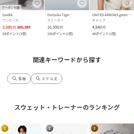
クーポン対象
GeeRA
Onitsuka Tiger
UNITED ARROWS green label relaxing
ワンピース
スニーカー
キャップ
3,080
16,500
4,840
円
30
%
OFF
円
円
28
ポイント
(
1倍
)
150
ポイント
(
1倍
)
44
ポイント
(
1倍
)
関連キーワードから探す
search
search
長袖
ミドル丈
スウェット・トレーナー
のランキング
1
2
3