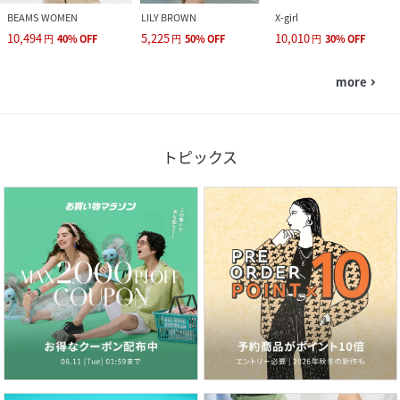
BEAMS WOMEN
LILY BROWN
X-girl
10,494
5,225
10,010
円
40
%
OFF
円
50
%
OFF
円
30
%
OFF
more
navigate_next
トピックス