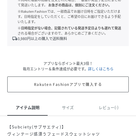
て発送いたします。
お急ぎの商品は、個別にご注文ください。
※Rakuten Fashionでは、一部商品でお届け日時をご指定いただけま
す。日時指定をしていただくと、ご希望の日にお届けできるよう手配
いたします。
※日時指定がない場合、記載されている発送予定日よりも遅れて発送
される場合がございますので、あらかじめご了承ください。
local_shipping
3,980
円以上の購入で送料無料
アプリならポイント最大3倍！
毎月エントリー＆条件達成が必要です。
詳しくはこちら
Rakuten Fashionアプリで購入する
アイテム説明
サイズ
レビュー(-)
【Subciety(サブサエティ)】
ヴィンテージ感漂うフェードスウェットシャツ