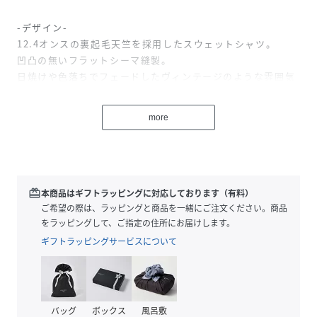
-デザイン-
12.4オンスの裏起毛天竺を採用したスウェットシャツ。
凹凸の無いフラットシーマ縫製。
日焼けや色落ちでフェードしたヴィンテージのような雰囲気
を再現。
左胸にはメインロゴ『THEBASE』を刺繍で施しました。
more
シンプルで着回しの効く一着。
-生地-
12.4オンスの裏起毛天竺を採用
redeem
本商品はギフトラッピングに対応しております（有料）
ご希望の際は、ラッピングと商品を一緒にご注文ください。商品
▼商品のお気に入り登録
をラッピングして、ご指定の住所にお届けします。
完売カラーの再入荷通知や、ラスト1点の通知、セールの通
ギフトラッピングサービスについて
知も受け取ることができます。
▼ブランドのお気に入り登録
新商品や再入荷等、いち早くブランドのお得な情報を受け取
バッグ
ボックス
風呂敷