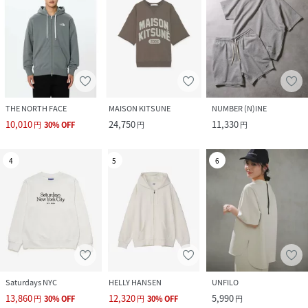
THE NORTH FACE
MAISON KITSUNE
NUMBER (N)INE
10,010
24,750
11,330
円
30
%
OFF
円
円
4
5
6
Saturdays NYC
HELLY HANSEN
UNFILO
13,860
12,320
5,990
円
30
%
OFF
円
30
%
OFF
円