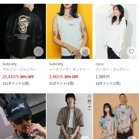
Subciety
Subciety
coca
ブルゾン・ジャンパー
ノースリーブ・タンクトップ
パーカー・フーディー
25,410
3,465
1,989
円
30
%
OFF
円
30
%
OFF
円
231
ポイント
(
1倍
)
31
ポイント
(
1倍
)
18
ポイント
(
1倍
)