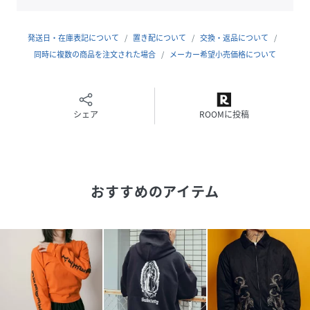
ることができます。
model：H160着用サイズ：FREE
発送日・在庫表記について
置き配について
交換・返品について
同時に複数の商品を注文された場合
メーカー希望小売価格について
性別タイプ
レディース
原産国
CHINA
シェア
ROOMに投稿
素材
綿80% , ポリエステル20%
サイズ
FREE
クリーニング
手洗い可
おすすめのアイテム
品番
PS9845_151
(
151-36103-005-F PS9845
)